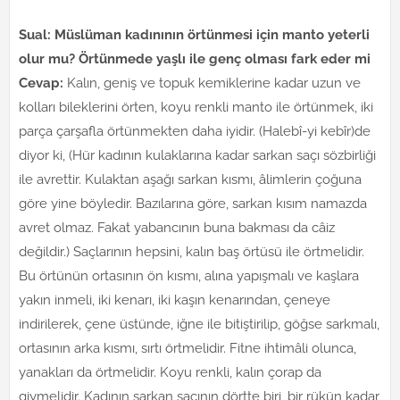
Sual: Müslüman kadınının örtünmesi için manto yeterli
olur mu? Örtünmede yaşlı ile genç olması fark eder mi
Cevap:
Kalın, geniş ve topuk kemiklerine kadar uzun ve
kolları bileklerini örten, koyu renkli manto ile örtünmek, iki
parça çarşafla örtünmekten daha iyidir. (Halebî-yi kebîr)de
diyor ki, (Hür kadının kulaklarına kadar sarkan saçı sözbirliği
ile avrettir. Kulaktan aşağı sarkan kısmı, âlimlerin çoğuna
göre yine böyledir. Bazılarına göre, sarkan kısım namazda
avret olmaz. Fakat yabancının buna bakması da câiz
değildir.) Saçlarının hepsini, kalın baş örtüsü ile örtmelidir.
Bu örtünün ortasının ön kısmı, alına yapışmalı ve kaşlara
yakın inmeli, iki kenarı, iki kaşın kenarından, çeneye
indirilerek, çene üstünde, iğne ile bitiştirilip, göğse sarkmalı,
ortasının arka kısmı, sırtı örtmelidir. Fitne ihtimâli olunca,
yanakları da örtmelidir. Koyu renkli, kalın çorap da
giymelidir. Kadının sarkan saçının dörtte biri, bir rükün kadar