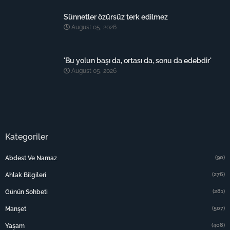
Sünnetler özürsüz terk edilmez
August 05, 2026
'Bu yolun başı da, ortası da, sonu da edebdir'
August 05, 2026
Kategoriler
(90)
Abdest Ve Namaz
(276)
Ahlak Bilgileri
(281)
Günün Sohbeti
(507)
Manşet
(408)
Yaşam