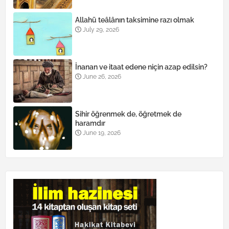
Allahü teâlânın taksimine razı olmak
July 29, 2026
İnanan ve itaat edene niçin azap edilsin?
June 26, 2026
Sihir öğrenmek de, öğretmek de
haramdır
June 19, 2026