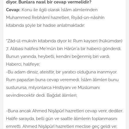
diyor. Bunlara nasıl bir cevap vermelidir?
Cevap:
Konu ile ilgili olarak İslâm alimlerinden
Muhammed Rebhâmî hazretleri, Riyâd-ün-nâsıhîn
kitabında şöyle bir hadise anlatmaktadır:
“Zâd-ül-mukvîn kitabında diyor ki: Rum kayseri (hükümdarı)
7. Abbasi halifesi Me'mûn bin Hârûn'a bir haberci gönderdi.
Bunun yanında, heybetli, kendini beğenmiş biri vardı.
Haberci, halifeye;
-Bu adam dinsiz, ateisttir, bir yaratıcı olduğuna inanmıyor.
Rum papazları buna cevap veremedi. İslâm âlimleri bunu
susturursa, milyonlarca Hristiyanı ve Müslümanı
sevindirecektir dedi. Bağdat âlimleri;
-Buna ancak Ahmed Nişâpûrî hazretleri cevap verir, dediler.
Halife sarayda, belli gün ve saatte âlimlerin toplanmasını
emretti. Ahmed Nişâpûrî hazretleri meclise geç geldi ve;