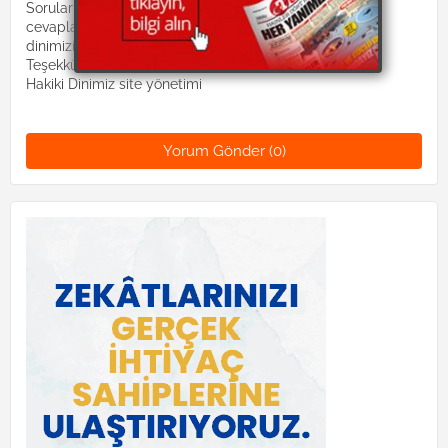
Sorularınız Dinimiz İslam hocaları tarafından
cevaplandırılacaktır. Lütfen suallerinizi:
dinimizislam2@gmail.com mail adresine gönderiniz.
Teşekkürler.
Hakiki Dinimiz site yönetimi
Yorum Gönder (0)