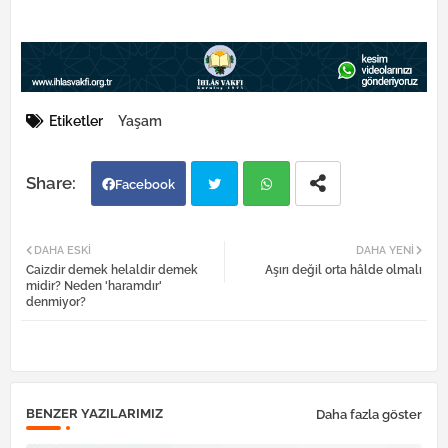
Etiketler
Yaşam
Facebook
Twi
Wh
DAHA ESKI
DAHA YENI
Caizdir demek helaldir demek
Aşırı değil orta hâlde olmalı
tter
atsa
midir? Neden 'haramdır'
denmiyor?
pp
BENZER YAZILARIMIZ
Daha fazla göster