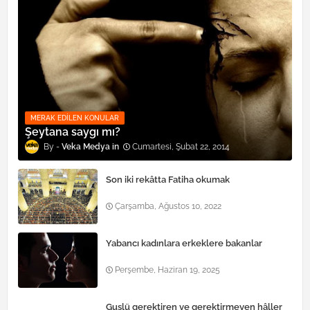
MERAK EDILEN KONULAR
Şeytana saygı mı?
Veka Medya
Cumartesi, Şubat 22, 2014
Son iki rekâtta Fatiha okumak
Çarşamba, Ağustos 10, 2022
Yabancı kadınlara erkeklere bakanlar
Perşembe, Haziran 19, 2025
Guslü gerektiren ve gerektirmeyen hâller