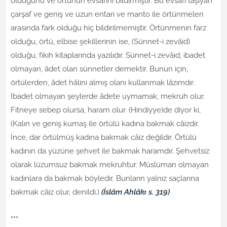
olduğunu ve örtünün evsafını bildirmiştir. Bu evsafı taşıyan
çarşaf ve geniş ve uzun entari ve manto ile örtünmeleri
arasında fark olduğu hiç bildirilmemiştir. Örtünmenin farz
olduğu, örtü, elbise şekillerinin ise, (Sünnet-i zevâid)
olduğu, fıkıh kitaplarında yazılıdır. Sünnet-i zevâid, ibadet
olmayan, âdet olan sünnetler demektir. Bunun için,
örtülerden, âdet hâlini almış olanı kullanmak lâzımdır.
İbadet olmayan şeylerde âdete uymamak, mekruh olur.
Fitneye sebep olursa, haram olur. (Hindiyye)de diyor ki,
(Kalın ve geniş kumaş ile örtülü kadına bakmak câizdir.
İnce, dar örtülmüş kadına bakmak câiz değildir. Örtülü
kadının da yüzüne şehvet ile bakmak haramdır. Şehvetsiz
olarak lüzumsuz bakmak mekruhtur. Müslüman olmayan
kadınlara da bakmak böyledir. Bunların yalnız saçlarına
bakmak câiz olur, denildi.)
(İslâm Ahlâkı s. 319)
***