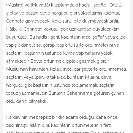
(Müslim) ve (Muvattâ) kitaplarındaki hadîs-i şerifte, (Örtülü
çıplak ve başları deve hörgücü gibi yükseltilmiş kadınlar,
Cennete girmeyecek. Kokusunu bile duymayacaklardır.
Hâlbuki, Cennetin kokusu, çok uzaklardan duyulacaktır)
buyuruldu. Bu hadîs-i şerif, kadınların ince, şeffaf veya cilde
yapışık dar elbise, çorap, baş örtüsü ile örtünmelerini ve
saçlarını, başlarının üstünde küme yapmalarını yasak
etmektedir. Böyle örtünmek, çıplak gezmek gibidir.
Müslüman hanımları, kızları, ince, dar şeylerle örtünmemeli,
saçlarını veya (peruk) takarak, bunların kıllarını, deve
hörgücü gibi başlarının üstünde toplamamalı, saçlarını
topuz yapmamalıdır. Bunların Cehenneme götüren günah
olduklarını bilmelidir.
Kardâvînin mezhepsiz bir din adamı olduğu, daha önce
bildirilmişti. İslâm dini, kadınların örtünmelerinin farz