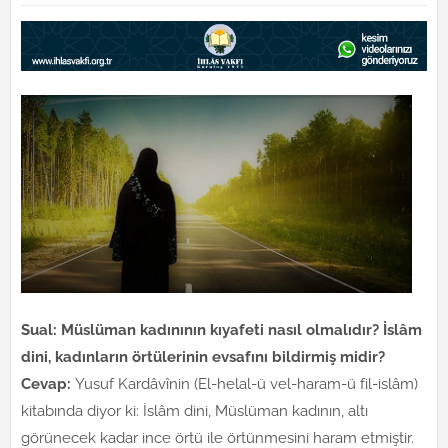
Sual: Müslüman kadınının kıyafeti nasıl olmalıdır? İslâm
dini, kadınların örtülerinin evsafını bildirmiş midir?
Cevap:
Yusuf Kardâvînin (El-helal-ü vel-haram-ü fil-islâm)
kitabında diyor ki: İslâm dini, Müslüman kadının, altı
görünecek kadar ince örtü ile örtünmesini haram etmiştir.