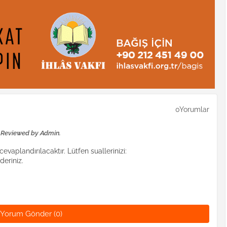
0Yorumlar
e Reviewed by Admin.
evaplandırılacaktır. Lütfen suallerinizi:
eriniz.
Yorum Gönder (0)