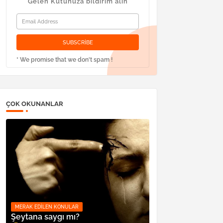
Gelen Kutunuza bildirim alın
* We promise that we don't spam !
ÇOK OKUNANLAR
MERAK EDILEN KONULAR
Şeytana saygı mı?