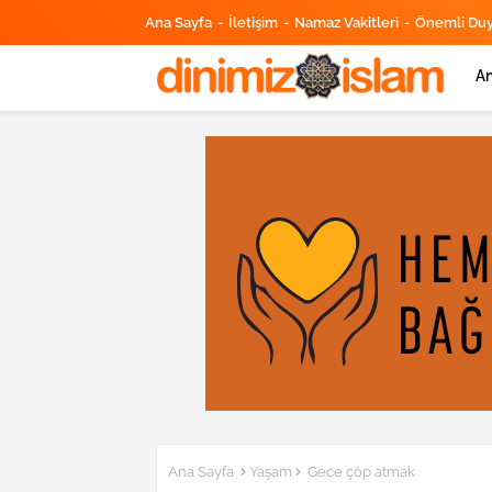
Ana Sayfa
İletişim
Namaz Vakitleri
Önemli Du
An
Ana Sayfa
Yaşam
Gece çöp atmak