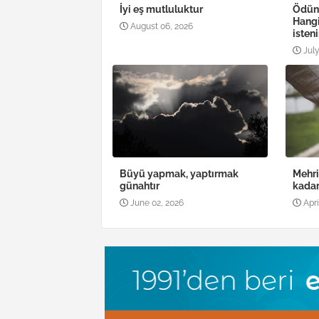
İyi eş mutluluktur
Ödün
Hang
August 06, 2026
isteni
July
Büyü yapmak, yaptırmak
Mehri
günahtır
kadar
June 02, 2026
Apri