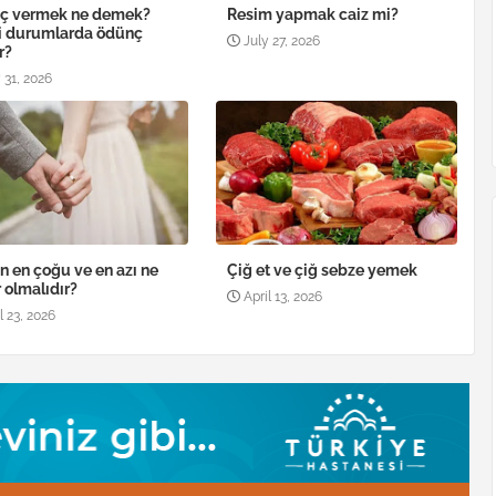
ç vermek ne demek?
Resim yapmak caiz mi?
i durumlarda ödünç
July 27, 2026
r?
 31, 2026
n en çoğu ve en azı ne
Çiğ et ve çiğ sebze yemek
 olmalıdır?
April 13, 2026
l 23, 2026