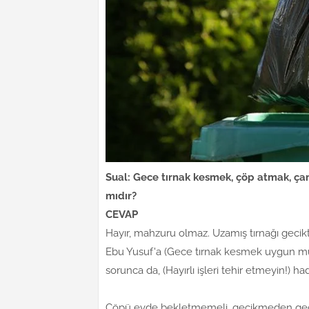
Sual: Gece tırnak kesmek, çöp atmak, ça
mıdır?
CEVAP
Hayır, mahzuru olmaz. Uzamış tırnağı gecik
Ebu Yusuf'a (Gece tırnak kesmek uygun mudu
sorunca da, (Hayırlı işleri tehir etmeyin!) hadis
Çöpü evde bekletmemeli, gecikmeden gece 