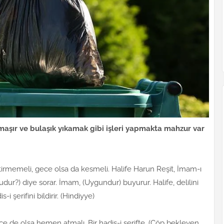
maşır ve bulaşık yıkamak gibi işleri yapmakta mahzur var
tirmemeli, gece olsa da kesmeli. Halife Harun Reşit, İmam-ı
r?) diye sorar. İmam, (Uygundur) buyurur. Halife, delilini
-i şerifini bildirir. (Hindiyye)
de olsa hemen atmalı. Bir hadis-i şerifte, (Çöp bekleyen