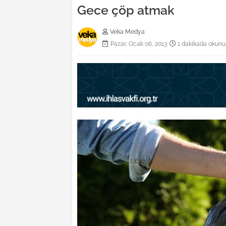
Gece çöp atmak
Veka Medya
Pazar, Ocak 06, 2013
1 dakikada okunu