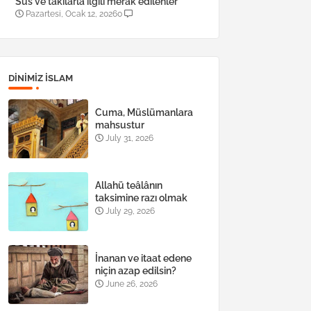
Süs ve takılarla ilgili merak edilenler
Pazartesi, Ocak 12, 2026
0
DINIMIZ ISLAM
Cuma, Müslümanlara
mahsustur
July 31, 2026
Allahü teâlânın
taksimine razı olmak
July 29, 2026
İnanan ve itaat edene
niçin azap edilsin?
June 26, 2026