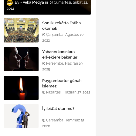
Veka Medya
Cumartesi, Şubat 22,
2014
Son iki rekâtta Fatiha
okumak
Çarşamba, Ağustos 10,
2022
Yabancı kadınlara
erkeklere bakanlar
Perşembe, Haziran 19,
2025
Peygamberler günah
işlemez
Pazartesi, Haziran 27, 2022
İyi bid’at olur mu?
Çarşamba, Temmuz 15,
2020