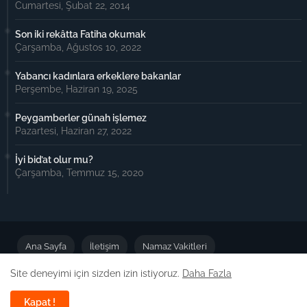
Cumartesi, Şubat 22, 2014
Son iki rekâtta Fatiha okumak
Çarşamba, Ağustos 10, 2022
Yabancı kadınlara erkeklere bakanlar
Perşembe, Haziran 19, 2025
Peygamberler günah işlemez
Pazartesi, Haziran 27, 2022
İyi bid’at olur mu?
Çarşamba, Temmuz 15, 2020
Ana Sayfa
İletişim
Namaz Vakitleri
Site deneyimi için sizden izin istiyoruz.
Daha Fazla
Önemli Duyuru
Kapat !