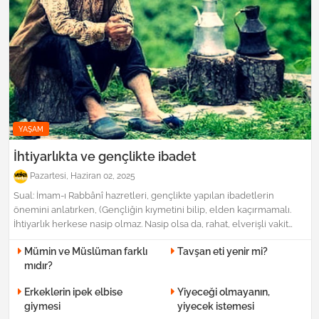
YAŞAM
İhtiyarlıkta ve gençlikte ibadet
Pazartesi, Haziran 02, 2025
Sual: İmam-ı Rabbânî hazretleri, gençlikte yapılan ibadetlerin
önemini anlatırken, (Gençliğin kıymetini bilip, elden kaçırmamalı.
İhtiyarlık herkese nasip olmaz. Nasip olsa da, rahat, elverişli vakit…
Mümin ve Müslüman farklı
Tavşan eti yenir mi?
mıdır?
Erkeklerin ipek elbise
Yiyeceği olmayanın,
giymesi
yiyecek istemesi