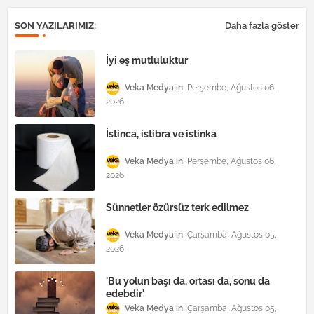
SON YAZILARIMIZ:
Daha fazla göster
İyi eş mutluluktur
Veka Medya
Perşembe, Ağustos 06,
2026
İstinca, istibra ve istinka
Veka Medya
Perşembe, Ağustos 06,
2026
Sünnetler özürsüz terk edilmez
Veka Medya
Çarşamba, Ağustos 05,
2026
'Bu yolun başı da, ortası da, sonu da
edebdir'
Veka Medya
Çarşamba, Ağustos 05,