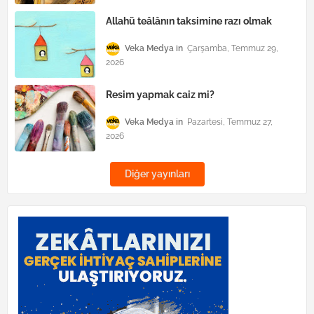
Allahü teâlânın taksimine razı olmak
Veka Medya
Çarşamba, Temmuz 29,
2026
Resim yapmak caiz mi?
Veka Medya
Pazartesi, Temmuz 27,
2026
Diğer yayınları
yükle