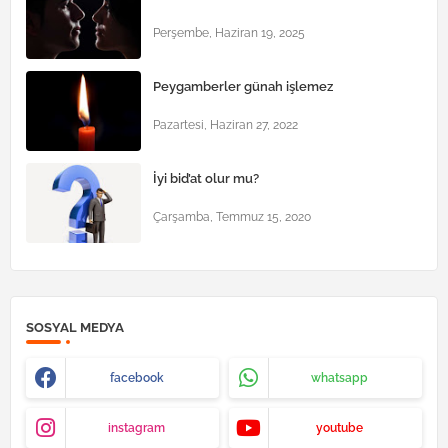
Perşembe, Haziran 19, 2025
Peygamberler günah işlemez
Pazartesi, Haziran 27, 2022
İyi bid’at olur mu?
Çarşamba, Temmuz 15, 2020
SOSYAL MEDYA
facebook
whatsapp
instagram
youtube