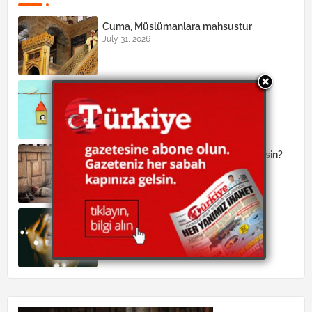
Cuma, Müslümanlara mahsustur
July 31, 2026
Allahü teâlânın taksimine razı olmak
July 29, 2026
İnanan ve itaat edene niçin azap edilsin?
June 26, 2026
Sihir öğrenmek de, öğretmek de
haramdır
June 19, 2026