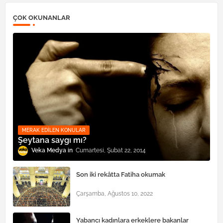
ÇOK OKUNANLAR
MERAK EDILEN KONULAR
Şeytana saygı mı?
Veka Medya
Cumartesi, Şubat 22, 2014
Son iki rekâtta Fatiha okumak
Çarşamba, Ağustos 10, 2022
Yabancı kadınlara erkeklere bakanlar