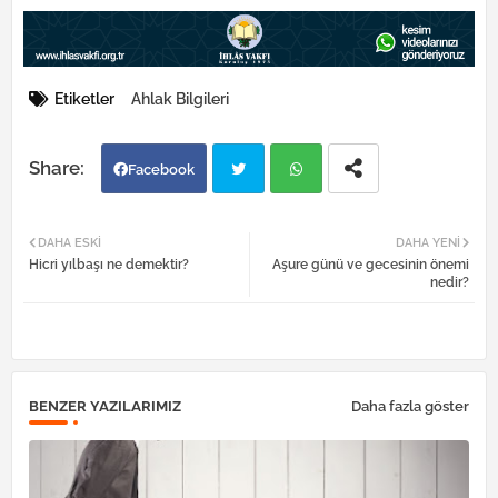
Etiketler
Ahlak Bilgileri
Facebook
Twi
Wh
DAHA ESKI
DAHA YENI
Hicri yılbaşı ne demektir?
Aşure günü ve gecesinin önemi
tter
atsa
nedir?
pp
BENZER YAZILARIMIZ
Daha fazla göster