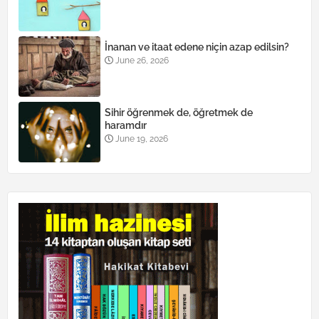
İnanan ve itaat edene niçin azap edilsin?
June 26, 2026
Sihir öğrenmek de, öğretmek de
haramdır
June 19, 2026