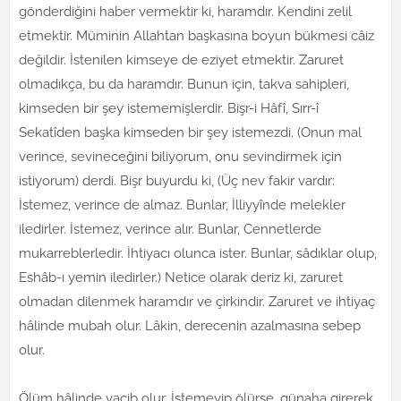
gönderdiğini haber vermektir ki, haramdır. Kendini zelil
etmektir. Müminin Allahtan başkasına boyun bükmesi câiz
değildir. İstenilen kimseye de eziyet etmektir. Zaruret
olmadıkça, bu da haramdır. Bunun için, takva sahipleri,
kimseden bir şey istememişlerdir. Bişr-i Hâfî, Sırr-î
Sekatîden başka kimseden bir şey istemezdi. (Onun mal
verince, sevineceğini biliyorum, onu sevindirmek için
istiyorum) derdi. Bişr buyurdu ki, (Üç nev fakir vardır:
İstemez, verince de almaz. Bunlar, İlliyyînde melekler
iledirler. İstemez, verince alır. Bunlar, Cennetlerde
mukarreblerledir. İhtiyacı olunca ister. Bunlar, sâdıklar olup,
Eshâb-ı yemin iledirler.) Netice olarak deriz ki, zaruret
olmadan dilenmek haramdır ve çirkindir. Zaruret ve ihtiyaç
hâlinde mubah olur. Lâkin, derecenin azalmasına sebep
olur.
Ölüm hâlinde vacib olur. İstemeyip ölürse, günaha girerek