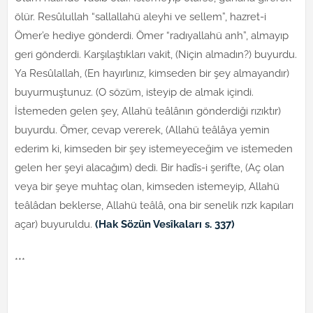
ölür. Resûlullah “sallallahü aleyhi ve sellem”, hazret-i
Ömer’e hediye gönderdi. Ömer “radıyallahü anh”, almayıp
geri gönderdi. Karşılaştıkları vakit, (Niçin almadın?) buyurdu.
Ya Resûlallah, (En hayırlınız, kimseden bir şey almayandır)
buyurmuştunuz. (O sözüm, isteyip de almak içindi.
İstemeden gelen şey, Allahü teâlânın gönderdiği rızıktır)
buyurdu. Ömer, cevap vererek, (Allahü teâlâya yemin
ederim ki, kimseden bir şey istemeyeceğim ve istemeden
gelen her şeyi alacağım) dedi. Bir hadîs-i şerifte, (Aç olan
veya bir şeye muhtaç olan, kimseden istemeyip, Allahü
teâlâdan beklerse, Allahü teâlâ, ona bir senelik rızk kapıları
açar) buyuruldu.
(Hak Sözün Vesîkaları s. 337)
***