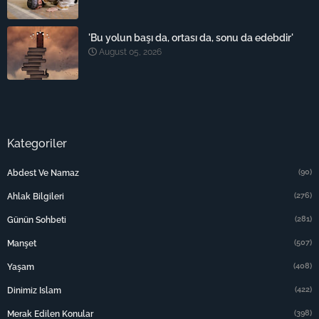
'Bu yolun başı da, ortası da, sonu da edebdir'
August 05, 2026
Kategoriler
(90)
Abdest Ve Namaz
(276)
Ahlak Bilgileri
(281)
Günün Sohbeti
(507)
Manşet
(408)
Yaşam
(422)
Dinimiz Islam
(398)
Merak Edilen Konular