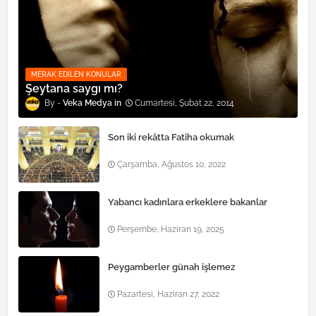
MERAK EDILEN KONULAR
Şeytana saygı mı?
Veka Medya
Cumartesi, Şubat 22, 2014
Son iki rekâtta Fatiha okumak
Çarşamba, Ağustos 10, 2022
Yabancı kadınlara erkeklere bakanlar
Perşembe, Haziran 19, 2025
Peygamberler günah işlemez
Pazartesi, Haziran 27, 2022