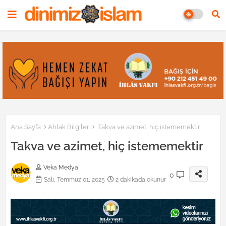
Ana Sayfa
Ahlak Bilgileri
Takva ve azimet, hiç istememektir
Takva ve azimet, hiç istememektir
Veka Medya
0
Salı, Temmuz 01, 2025
2 dakikada okunur