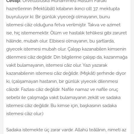
Cevap:
Urvetülvüskâ Muhammed Ma’sûm Fârûkî
hazretlerinin (Mektûbât) kitabının ikinci cilt 37. mektupta
buyruluyor ki: Bir günlük yiyeceği olmayanın, bunu
istemesi câiz olduğuna fetva verilmiştir. Takva ve azimet
ise, hiç istememektir. Ölüm ve hastalık tehlikesi gibi zaruret
hâlinde, mubah olur. Elbisesi olmayanın, bu şartlarda,
giyecek istemesi mubah olur. Çalışıp kazanabilen kimsenin
dilenmesi câiz değildir. Din bilgilerine çalışıp da, kazanmağa
vakit bulamayanın, istemesi câiz olur. Yazı yazarak
kazanabilenin istemesi câiz değildir. (Mişkât) şerhinde diyor
ki, (çalışamayan hastanın, bir günlük yiyecek dilenmesi
câizdir. Fazlası câiz değildir. Nafile namaz ve nafile oruç
sebebi ile çalışmağa vakit bulamayanın zekât ve sadaka
istemesi câiz değildir. Bu kimse için, başkasının sadaka
istemesi câiz olur.)
Sadaka istemekte üç zarar vardır. Allahü teâlânın, nimeti az