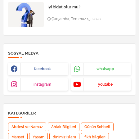
İyi bid’at olur mu?
Çarşamba, Temmuz 15, 2020
SOSYAL MEDYA
facebook
whatsapp
instagram
youtube
KATEGORILER
Abdest ve Namaz
Ahlak Bilgileri
Günün Sohbeti
Manşet
Yaşam
dinimiz islam
fıkh bilgileri