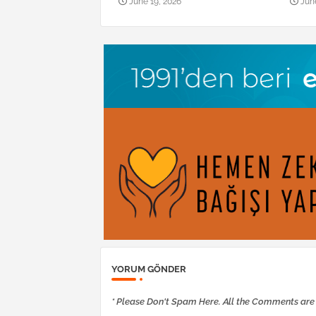
June 19, 2026
Jun
YORUM GÖNDER
* Please Don't Spam Here. All the Comments ar