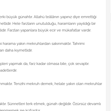
terki büyük günahtır. Allahü teâlânın yapınız diye emrettiği
etlidir. Hele farzların unutulduğu, haramların yayıldığı bir
ir. Farzları yapanlara büyük ecir ve mükafatlar vardır.
i harama yakın mekruhlardan sakınmaktır. Tahrimi
n daha kıymetlidir.
ipleri yapmak da, farz kadar olmasa bile, çok sevaptır.
adetlerdir.
nmaktır. Tenzihi mekruh demek, helale yakın olan mekruhlar
ır. Sünnetleri terk etmek, günah değildir. Özürsüz devamlı
eğenmemek ise küfürdür.