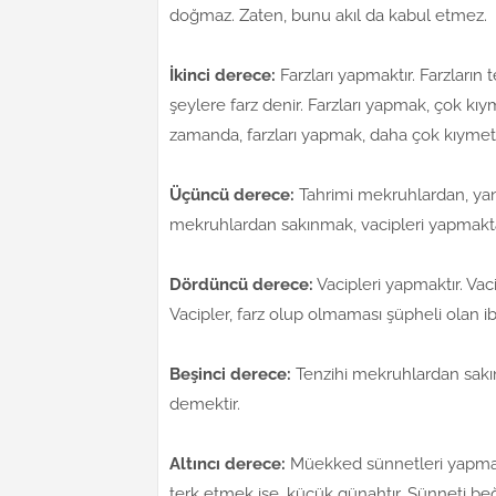
doğmaz. Zaten, bunu akıl da kabul etmez.
İkinci derece:
Farzları yapmaktır. Farzların 
şeylere farz denir. Farzları yapmak, çok kıym
zamanda, farzları yapmak, daha çok kıymetlid
Üçüncü derece:
Tahrimi mekruhlardan, yan
mekruhlardan sakınmak, vacipleri yapmakta
Dördüncü derece:
Vacipleri yapmaktır. Vac
Vacipler, farz olup olmaması şüpheli olan ib
Beşinci derece:
Tenzihi mekruhlardan sakı
demektir.
Altıncı derece:
Müekked sünnetleri yapmakt
terk etmek ise, küçük günahtır. Sünneti b