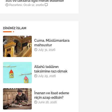
Süs ve takılarla ilgili merak edilenler
Pazartesi, Ocak 12, 2026
0
DINIMIZ ISLAM
Cuma, Müslümanlara
mahsustur
July 31, 2026
Allahü teâlânın
taksimine razı olmak
July 29, 2026
İnanan ve itaat edene
niçin azap edilsin?
June 26, 2026