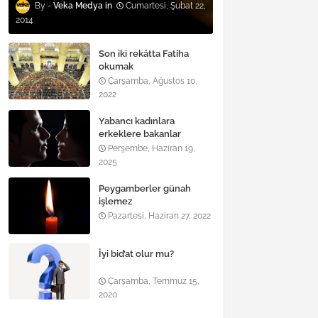
Veka Medya
Cumartesi, Şubat 22,
2014
Son iki rekâtta Fatiha
okumak
Çarşamba, Ağustos 10,
2022
Yabancı kadınlara
erkeklere bakanlar
Perşembe, Haziran 19,
2025
Peygamberler günah
işlemez
Pazartesi, Haziran 27, 2022
İyi bid’at olur mu?
Çarşamba, Temmuz 15,
2020