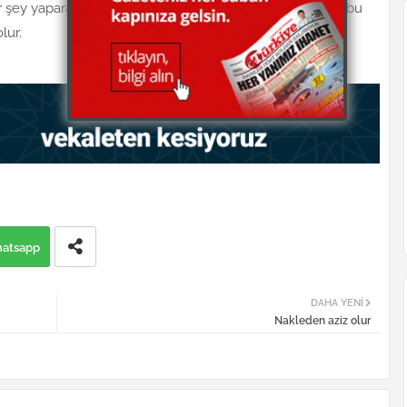
ir şey yaparak orucunu bozan kimse, başka gününde de bu
lur.
atsapp
DAHA YENI
Nakleden aziz olur