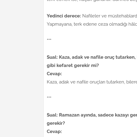
Yedinci derece:
Nafileler ve müstehablardı
Yapmayana, terk edene ceza olmadığı hâlde,
***
Sual: Kaza, adak ve nafile oruç tutarke
gibi kefaret gerekir mi?
Cevap:
Kaza, adak ve nafile oruçları tutarken, bile
***
Sual: Ramazan ayında, sadece kazayı gere
gerekir?
Cevap: