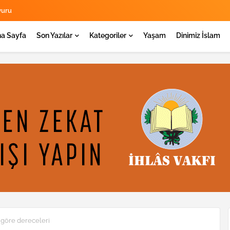
yuru
a Sayfa
Son Yazılar
Kategoriler
Yaşam
Dinimiz İslam
 göre dereceleri