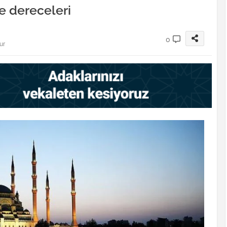
e dereceleri
0
ur