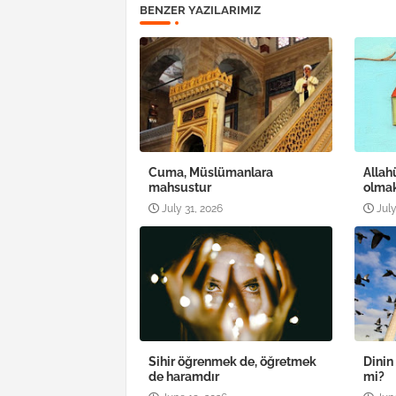
BENZER YAZILARIMIZ
Cuma, Müslümanlara
Allah
mahsustur
olma
July 31, 2026
July
Sihir öğrenmek de, öğretmek
Dinin
de haramdır
mi?