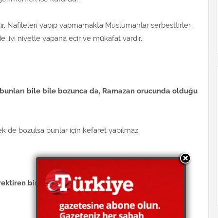
r. Nafileleri yapıp yapmamakta Müslümanlar serbesttirler.
 iyi niyetle yapana ecir ve mükafat vardır.
n, bunları bile bile bozunca da, Ramazan orucunda olduğu
rek de bozulsa bunlar için kefaret yapılmaz.
ktiren bir şeyi, birkaç defa yapınca kefaret de mi