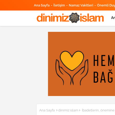
Ana Sayfa
İletişim
Namaz Vakitleri
Önemli Du
An
Ana Sayfa
dinimiz islam
İbadetlerin, önemine