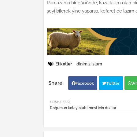
Ramazanın bir gününde, kaza lazım olan b
şeyi bilerek yine yaparsa, kefaret de lazım o
Etiketler
dinimiz islam
Facebook
Twitter
Wh
DAHA ESKI
Doğumun kolay olabilmesi için dualar