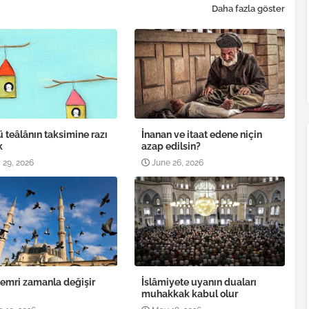
Daha fazla göster
ü teâlânın taksimine razı
İnanan ve itaat edene niçin
k
azap edilsin?
 29, 2026
June 26, 2026
 emri zamanla değişir
İslâmiyete uyanın duaları
muhakkak kabul olur