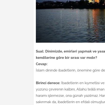
Sual: Dinimizde, emirleri yapmak ve yas
kendilerine göre bir sırası var mıdır?
Cevap:
İslam dininde ibadetlerin, önemine göre der
Birinci derece:
İbadetlerin en kıymetlisi v
yüzünü çevirenin kalbini, Allahü teâlâ iman
haramı işlemezse, ona günah yazılmaz. Ha
sakınmak da, ibadetlerin en efdali olmuştur.