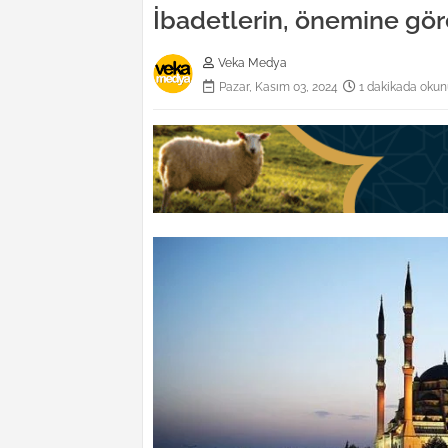
İbadetlerin, önemine gör
Veka Medya
Pazar, Kasım 03, 2024
1 dakikada okun