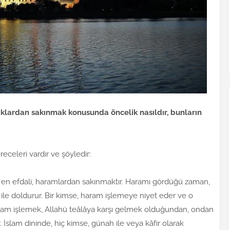
aklardan sakınmak konusunda öncelik nasıldır, bunların
eceleri vardır ve şöyledir:
e en efdali, haramlardan sakınmaktır. Haramı gördüğü zaman,
 ile doldurur. Bir kimse, haram işlemeye niyet eder ve o
ram işlemek, Allahü teâlâya karşı gelmek olduğundan, ondan
 İslam dininde, hiç kimse, günah ile veya kâfir olarak