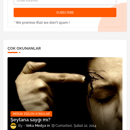
* We promise that we don't spam !
ÇOK OKUNANLAR
MERAK EDILEN KONULAR
Şeytana saygı mı?
Veka Medya
Cumartesi, Şubat 22, 2014