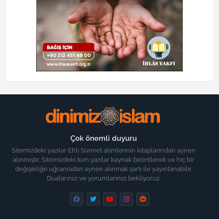
Çok önemli duyuru
Sitemizdeki yazılar Ehli Sünnet alimlerinin kitaplarından aynen
alınmıştır. Sitemizdeki tüm yazılar kaynak belirtilerek ve hiç bir
değişikliğe uğramadan aynen alınmak şartı ile yayınlanabilir.
Dualarınızı ve yorumlarınızı bekliyoruz.