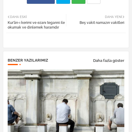
Twi
Wh
DAHA ESKI
DAHA YENI
Kur’ân-ı kerimi ve ezanı teganni ile
Beş vakit namazın vakitleri
tter
atsa
okumak ve dinlemek haramdır
pp
BENZER YAZILARIMIZ
Daha fazla göster