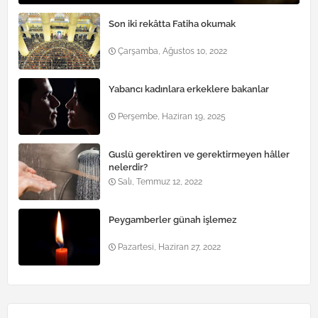
Son iki rekâtta Fatiha okumak
Çarşamba, Ağustos 10, 2022
Yabancı kadınlara erkeklere bakanlar
Perşembe, Haziran 19, 2025
Guslü gerektiren ve gerektirmeyen hâller
nelerdir?
Salı, Temmuz 12, 2022
Peygamberler günah işlemez
Pazartesi, Haziran 27, 2022