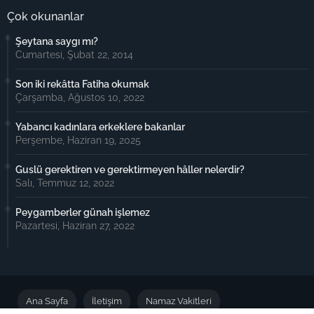
Çok okunanlar
Şeytana saygı mı?
Cumartesi, Şubat 22, 2014
Son iki rekâtta Fatiha okumak
Çarşamba, Ağustos 10, 2022
Yabancı kadınlara erkeklere bakanlar
Perşembe, Haziran 19, 2025
Guslü gerektiren ve gerektirmeyen hâller nelerdir?
Salı, Temmuz 12, 2022
Peygamberler günah işlemez
Pazartesi, Haziran 27, 2022
Ana Sayfa
İletişim
Namaz Vakitleri