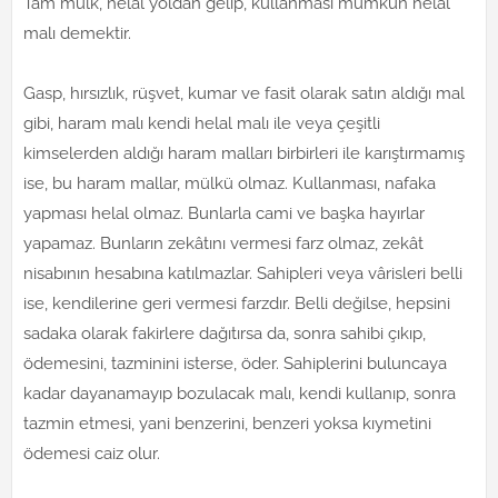
Tam mülk, helal yoldan gelip, kullanması mümkün helal
malı demektir.
Gasp, hırsızlık, rüşvet, kumar ve fasit olarak satın aldığı mal
gibi, haram malı kendi helal malı ile veya çeşitli
kimselerden aldığı haram malları birbirleri ile karıştırmamış
ise, bu haram mallar, mülkü olmaz. Kullanması, nafaka
yapması helal olmaz. Bunlarla cami ve başka hayırlar
yapamaz. Bunların zekâtını vermesi farz olmaz, zekât
nisabının hesabına katılmazlar. Sahipleri veya vârisleri belli
ise, kendilerine geri vermesi farzdır. Belli değilse, hepsini
sadaka olarak fakirlere dağıtırsa da, sonra sahibi çıkıp,
ödemesini, tazminini isterse, öder. Sahiplerini buluncaya
kadar dayanamayıp bozulacak malı, kendi kullanıp, sonra
tazmin etmesi, yani benzerini, benzeri yoksa kıymetini
ödemesi caiz olur.