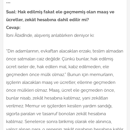
***
Sual: Hak edilmiş fakat ele geçmemiş olan maaş ve
ücretler, zekât hesabına dahil edilir mi?
Cevap:
İbni Âbidînde, alışveriş anlatılırken deniyor ki:
“Din adamlarının, evkaftan alacakları erzakı, teslim almadan
önce satmaları caiz değildir. Çünkü bunlar, hak edilmiş
ücret iseler de, hak edilen mal, kabz edilmeden, ele
geçmeden önce mülk olmaz.” Bunun için memurların,
işçilerin alacakları maaş ve ücretler, ellerine geçmeden
önce mülkleri olmaz. Maaş, ücret ele geçmeden önce,
bunlar nisab, zekât hesabına katılmaz, yani zekâtları
verilmez. Memur ve işçilerden kesilen yardım sandığı,
sigorta paraları ve tasarruf bonoları zekât hesabına
katılmaz. Senelerce sonra birikmiş olarak ele alınınca,
yalnız alınan para, o senenin zekât nisabının hesabına katılır.