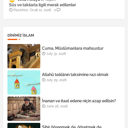
Süs ve takılarla ilgili merak edilenler
Pazartesi, Ocak 12, 2026
0
DINIMIZ ISLAM
Cuma, Müslümanlara mahsustur
July 31, 2026
Allahü teâlânın taksimine razı olmak
July 29, 2026
İnanan ve itaat edene niçin azap edilsin?
June 26, 2026
Sihir öğrenmek de, öğretmek de