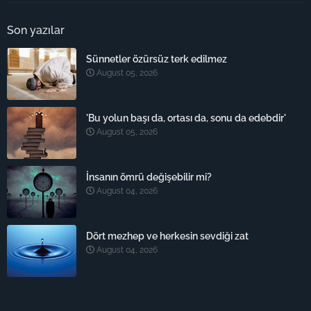
Son yazılar
Sünnetler özürsüz terk edilmez
August 05, 2026
'Bu yolun başı da, ortası da, sonu da edebdir'
August 05, 2026
İnsanın ömrü değişebilir mi?
August 04, 2026
Dört mezhep ve herkesin sevdiği zat
August 04, 2026