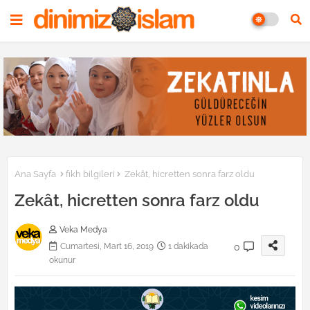
Ana Sayfa
fıkh bilgileri
Zekât, hicretten sonra farz oldu
Zekât, hicretten sonra farz oldu
Veka Medya
0
Cumartesi, Mart 16, 2019
1 dakikada
okunur