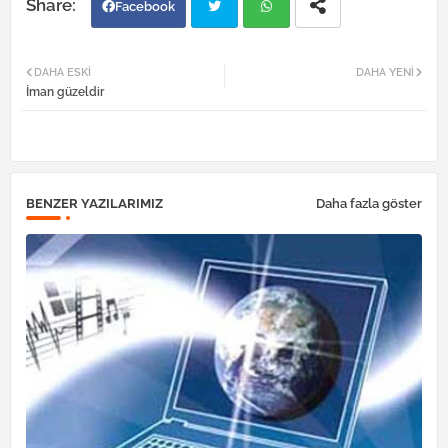
Facebook
Twi
Wh
DAHA ESKI
DAHA YENI
İman güzeldir
tter
atsa
pp
BENZER YAZILARIMIZ
Daha fazla göster