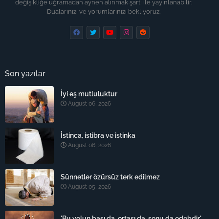
değişikliğe uğramadan aynen alınmak şartı ile yayınlanabilir.
Dualarınızı ve yorumlarınızı bekliyoruz.
Son yazılar
İyi eş mutluluktur
August 06, 2026
İstinca, istibra ve istinka
August 06, 2026
Sünnetler özürsüz terk edilmez
August 05, 2026
'Bu yolun başı da, ortası da, sonu da edebdir'