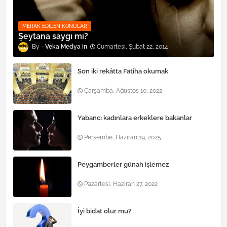
MERAK EDILEN KONULAR
Şeytana saygı mı?
Veka Medya
Cumartesi, Şubat 22, 2014
Son iki rekâtta Fatiha okumak
Çarşamba, Ağustos 10, 2022
Yabancı kadınlara erkeklere bakanlar
Perşembe, Haziran 19, 2025
Peygamberler günah işlemez
Pazartesi, Haziran 27, 2022
İyi bid’at olur mu?