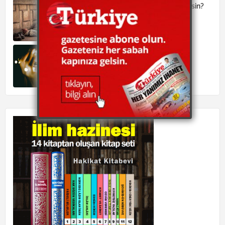
İnanan ve itaat edene niçin azap edilsin?
June 26, 2026
Sihir öğrenmek de, öğretmek de
haramdır
June 19, 2026