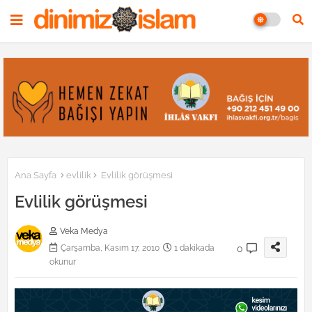
Ana Sayfa
evlilik
Evlilik görüşmesi
Evlilik görüşmesi
Veka Medya
0
Çarşamba, Kasım 17, 2010
1 dakikada
okunur