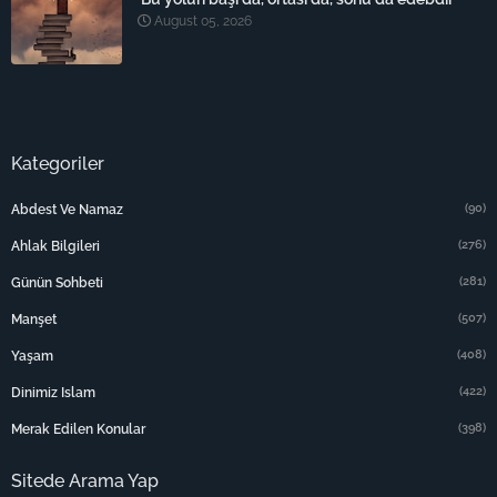
August 05, 2026
Kategoriler
(90)
Abdest Ve Namaz
(276)
Ahlak Bilgileri
(281)
Günün Sohbeti
(507)
Manşet
(408)
Yaşam
(422)
Dinimiz Islam
(398)
Merak Edilen Konular
Sitede Arama Yap