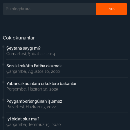
Çok okunanlar
Şeytana saygı mı?
Cumartesi, Şubat 22, 2014
Son iki rekâtta Fatiha okumak
Çarşamba, Ağustos 10, 2022
Yabancı kadınlara erkeklere bakanlar
Perşembe, Haziran 19, 2025
Peygamberler günah işlemez
Pazartesi, Haziran 27, 2022
İyi bid’at olur mu?
Çarşamba, Temmuz 15, 2020