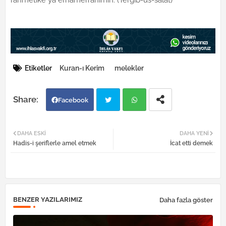
rahmetike yâ erhamerrâhimîn. (Tergîb-üs-salat)
Etiketler
Kuran-ı Kerim
melekler
Facebook
Twi
Wh
DAHA ESKI
DAHA YENI
Hadis-i şeriflerle amel etmek
İcat etti demek
tter
atsa
pp
BENZER YAZILARIMIZ
Daha fazla göster