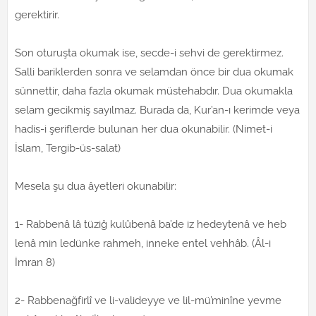
gerektirir.
Son oturuşta okumak ise, secde-i sehvi de gerektirmez.
Salli bariklerden sonra ve selamdan önce bir dua okumak
sünnettir, daha fazla okumak müstehabdır. Dua okumakla
selam gecikmiş sayılmaz. Burada da, Kur’an-ı kerimde veya
hadis-i şeriflerde bulunan her dua okunabilir. (Nimet-i
İslam, Tergib-üs-salat)
Mesela şu dua âyetleri okunabilir:
1- Rabbenâ lâ tüziğ kulûbenâ ba’de iz hedeytenâ ve heb
lenâ min ledünke rahmeh, inneke entel vehhâb. (Âl-i
İmran 8)
2- Rabbenağfirlî ve li-valideyye ve lil-mü’minîne yevme