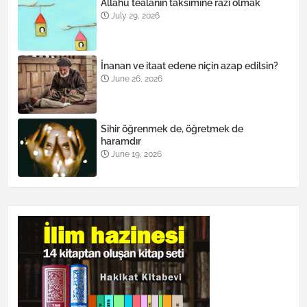
Allahü teâlânın taksimine razı olmak
July 29, 2026
İnanan ve itaat edene niçin azap edilsin?
June 26, 2026
Sihir öğrenmek de, öğretmek de
haramdır
June 19, 2026