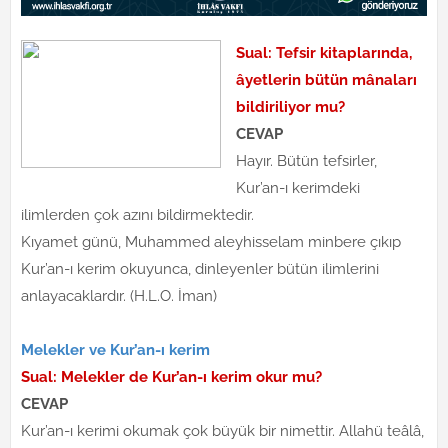
Sual: Tefsir kitaplarında,
âyetlerin bütün mânaları
bildiriliyor mu?
CEVAP
Hayır. Bütün tefsirler,
Kur’an-ı kerimdeki
ilimlerden çok azını bildirmektedir.
Kıyamet günü, Muhammed aleyhisselam minbere çıkıp
Kur’an-ı kerim okuyunca, dinleyenler bütün ilimlerini
anlayacaklardır. (H.L.O. İman)
Melekler ve Kur’an-ı kerim
Sual: Melekler de Kur’an-ı kerim okur mu?
CEVAP
Kur’an-ı kerimi okumak çok büyük bir nimettir. Allahü teâlâ,