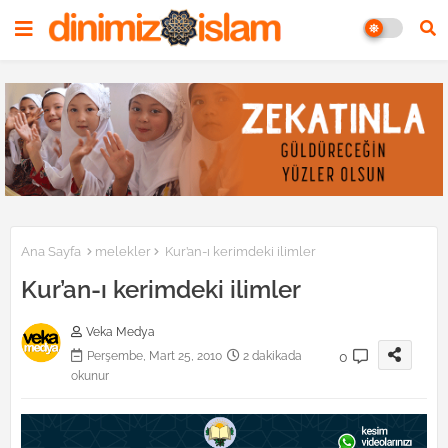
Ana Sayfa
melekler
Kur’an-ı kerimdeki ilimler
Kur’an-ı kerimdeki ilimler
Veka Medya
0
Perşembe, Mart 25, 2010
2 dakikada
okunur