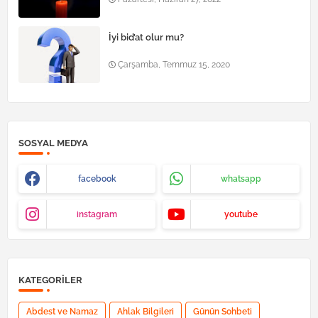
İyi bid’at olur mu?
Çarşamba, Temmuz 15, 2020
SOSYAL MEDYA
facebook
whatsapp
instagram
youtube
KATEGORILER
Abdest ve Namaz
Ahlak Bilgileri
Günün Sohbeti