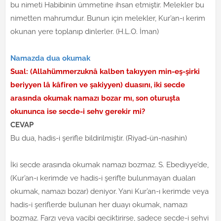
bu nimeti Habibinin ümmetine ihsan etmiştir. Melekler bu
nimetten mahrumdur. Bunun için melekler, Kur’an-ı kerim
okunan yere toplanıp dinlerler. (H.L.O. İman)
Namazda dua okumak
Sual: (Allahümmerzuknâ kalben takıyyen min-eş-şirki
beriyyen lâ kâfiren ve şakiyyen) duasını, iki secde
arasında okumak namazı bozar mı, son oturuşta
okununca ise secde-i sehv gerekir mi?
CEVAP
Bu dua, hadis-i şerifle bildirilmiştir. (Riyad-ün-nasıhin)
İki secde arasında okumak namazı bozmaz. S. Ebediyye’de,
(Kur’an-ı kerimde ve hadis-i şerifte bulunmayan duaları
okumak, namazı bozar) deniyor. Yani Kur’an-ı kerimde veya
hadis-i şeriflerde bulunan her duayı okumak, namazı
bozmaz. Farzı veya vacibi geciktirirse, sadece secde-i sehvi