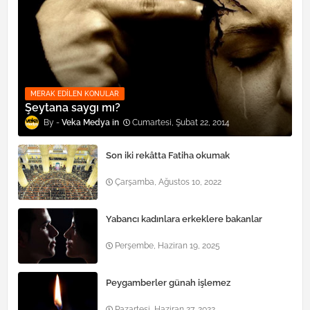
MERAK EDILEN KONULAR
Şeytana saygı mı?
Veka Medya
Cumartesi, Şubat 22, 2014
Son iki rekâtta Fatiha okumak
Çarşamba, Ağustos 10, 2022
Yabancı kadınlara erkeklere bakanlar
Perşembe, Haziran 19, 2025
Peygamberler günah işlemez
Pazartesi, Haziran 27, 2022