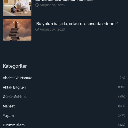
August 05, 2026
'Bu yolun başı da, ortası da, sonu da edebdir'
August 05, 2026
Kategoriler
(90)
Abdest Ve Namaz
(276)
Ahlak Bilgileri
(281)
Günün Sohbeti
(507)
Manşet
(408)
Yaşam
(422)
Dinimiz Islam