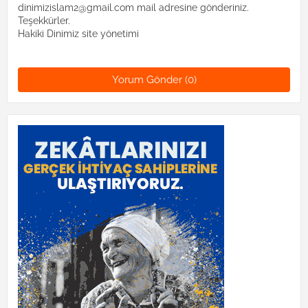
dinimizislam2@gmail.com mail adresine gönderiniz.
Teşekkürler.
Hakiki Dinimiz site yönetimi
Yorum Gönder (0)