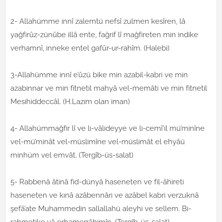
2- Allahümme innî zalemtü nefsî zulmen kesîren, lâ
yağfirûz-zünûbe illâ ente, fağrif lî mağfireten min indike
verhamnî, inneke entel gafûr-ur-rahîm. (Halebi)
3-Allahümme innî e’ûzü bike min azabil-kabri ve min
azabinnar ve min fitnetil mahyâ vel-memâti ve min fitnetil
Mesihiddeccâl. (H.Lazım olan iman)
4- Allahümmağfir lî ve li-vâlideyye ve li-cemî’il mü’minîne
vel-mü’minât vel-müslimîne vel-müslimât el ehyâü
minhüm vel emvât. (Tergîb-üs-salat)
5- Rabbenâ âtinâ fid-dünyâ haseneten ve fil-âhireti
haseneten ve kınâ azâbennâri ve azâbel kabri verzuknâ
şefâ’ate Muhammedin sallallahü aleyhi ve sellem. Bi-