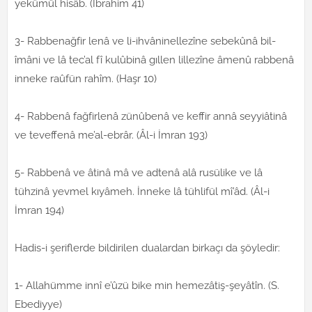
yekûmül hisâb. (İbrahim 41)
3- Rabbenağfir lenâ ve li-ihvâninellezîne sebekûnâ bil-
îmâni ve lâ tec’al fî kulûbinâ gıllen lillezîne âmenû rabbenâ
inneke raûfün rahîm. (Haşr 10)
4- Rabbenâ fağfirlenâ zünûbenâ ve keffir annâ seyyiâtinâ
ve teveffenâ me’al-ebrâr. (Âl-i İmran 193)
5- Rabbenâ ve âtinâ mâ ve adtenâ alâ rusülike ve lâ
tühzinâ yevmel kıyâmeh. İnneke lâ tühlifül mî’âd. (Âl-i
İmran 194)
Hadis-i şeriflerde bildirilen dualardan birkaçı da şöyledir:
1- Allahümme innî e’ûzü bike min hemezâtiş-şeyâtîn. (S.
Ebediyye)