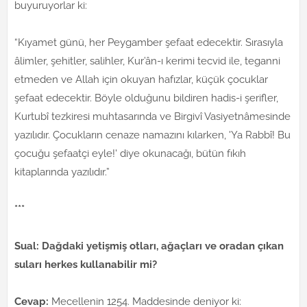
buyuruyorlar ki:
“Kıyamet günü, her Peygamber şefaat edecektir. Sırasıyla
âlimler, şehitler, salihler, Kur’ân-ı kerimi tecvid ile, teganni
etmeden ve Allah için okuyan hafızlar, küçük çocuklar
şefaat edecektir. Böyle olduğunu bildiren hadis-i şerifler,
Kurtubî tezkiresi muhtasarında ve Birgivî Vasiyetnâmesinde
yazılıdır. Çocukların cenaze namazını kılarken, 'Ya Rabbî! Bu
çocuğu şefaatçi eyle!' diye okunacağı, bütün fıkıh
kitaplarında yazılıdır.”
***
Sual: Dağdaki yetişmiş otları, ağaçları ve oradan çıkan
suları herkes kullanabilir mi?
Cevap:
Mecellenin 1254. Maddesinde deniyor ki: