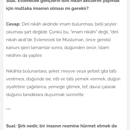
Sual: Evlenecek gençlerin dinî nikâh akitlerini yapmak
için mutlaka imamın olması mı gerekir?
Cevap:
Dinî nikâh akdinde imam bulunması, belli şeyler
okuması şart değildir. Çünkü bu, "imam nikâhı" değil, "dinî
nikah akdi"dir. Evlenecek bir Müslüman, önce gerekli
kanuni işleri tamamlar sonra, düğünden önce, İslam
nikâhını da yaptırır.
Nikâhta bulunanlara, şeker, meyve veya şerbet gibi tatlı
verilmesi, düğünde ise, etli ve tatlı yemek vermek, düğün
ziyafetine çağırılınca, yemeğe gitmek, tef, davul çalarak
düğünü tanıdıklara duyurmak sünnettir.
***
Sual: Şirk nedir, bir insanın resmine hürmet etmek de