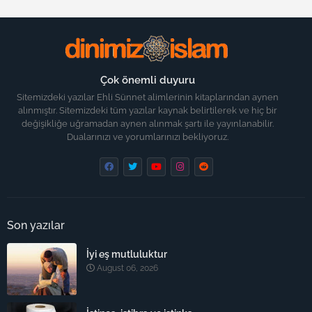
Çok önemli duyuru
Sitemizdeki yazılar Ehli Sünnet alimlerinin kitaplarından aynen
alınmıştır. Sitemizdeki tüm yazılar kaynak belirtilerek ve hiç bir
değişikliğe uğramadan aynen alınmak şartı ile yayınlanabilir.
Dualarınızı ve yorumlarınızı bekliyoruz.
Son yazılar
İyi eş mutluluktur
August 06, 2026