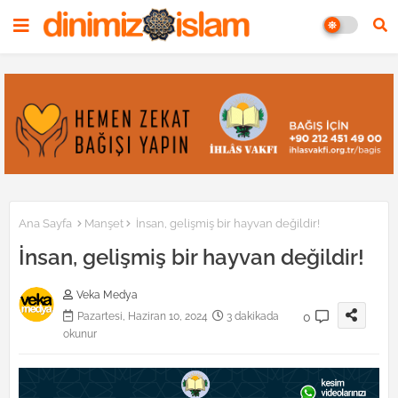
Ana Sayfa
Manşet
İnsan, gelişmiş bir hayvan değildir!
İnsan, gelişmiş bir hayvan değildir!
Veka Medya
0
Pazartesi, Haziran 10, 2024
3 dakikada
okunur