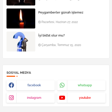
Peygamberler günah işlemez
Pazartesi, Haziran 27, 2022
İyi bid’at olur mu?
Çarşamba, Temmuz 15, 2020
SOSYAL MEDYA
facebook
whatsapp
instagram
youtube