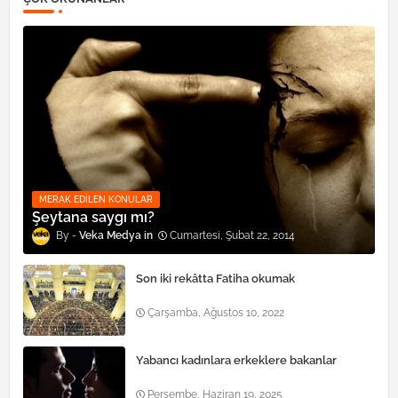
MERAK EDILEN KONULAR
Şeytana saygı mı?
Veka Medya
Cumartesi, Şubat 22, 2014
Son iki rekâtta Fatiha okumak
Çarşamba, Ağustos 10, 2022
Yabancı kadınlara erkeklere bakanlar
Perşembe, Haziran 19, 2025