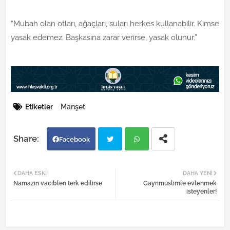
“Mubah olan otları, ağaçları, suları herkes kullanabilir. Kimse
yasak edemez. Başkasına zarar verirse, yasak olunur.”
Etiketler
Manşet
Facebook
Twi
Wh
DAHA ESKI
DAHA YENI
Namazın vacibleri terk edilirse
Gayrimüslimle evlenmek
tter
atsa
isteyenler!
pp