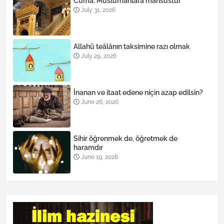
Cuma, Müslümanlara mahsustur
July 31, 2026
Allahü teâlânın taksimine razı olmak
July 29, 2026
İnanan ve itaat edene niçin azap edilsin?
June 26, 2026
Sihir öğrenmek de, öğretmek de
haramdır
June 19, 2026