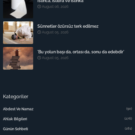
İstinca, istibra ve istinka
August 06, 2026
Sünnetler özürsüz terk edilmez
August 05, 2026
'Bu yolun başı da, ortası da, sonu da edebdir'
August 05, 2026
Kategoriler
(90)
Abdest Ve Namaz
(276)
Ahlak Bilgileri
(281)
Günün Sohbeti