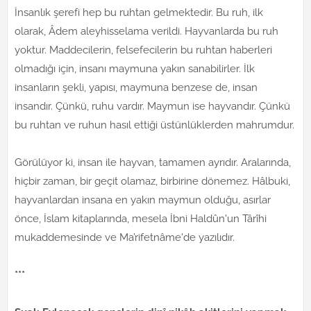
İnsanlık şerefi hep bu ruhtan gelmektedir. Bu ruh, ilk
olarak, Âdem aleyhisselama verildi. Hayvanlarda bu ruh
yoktur. Maddecilerin, felsefecilerin bu ruhtan haberleri
olmadığı için, insanı maymuna yakın sanabilirler. İlk
insanların şekli, yapısı, maymuna benzese de, insan
insandır. Çünkü, ruhu vardır. Maymun ise hayvandır. Çünkü
bu ruhtan ve ruhun hasıl ettiği üstünlüklerden mahrumdur.
Görülüyor ki, insan ile hayvan, tamamen ayrıdır. Aralarında,
hiçbir zaman, bir geçit olamaz, birbirine dönemez. Hâlbuki,
hayvanlardan insana en yakın maymun olduğu, asırlar
önce, İslam kitaplarında, mesela İbni Haldûn'un Târîhi
mukaddemesinde ve Ma’rifetnâme'de yazılıdır.
***