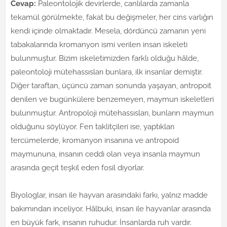
Cevap:
Paleontolojik devirlerde, canlılarda zamanla
tekamül görülmekte, fakat bu değişmeler, her cins varlığın
kendi içinde olmaktadır. Mesela, dördüncü zamanın yeni
tabakalarında kromanyon ismi verilen insan iskeleti
bulunmuştur. Bizim iskeletimizden farklı olduğu hâlde,
paleontoloji mütehassısları bunlara, ilk insanlar demiştir.
Diğer taraftan, üçüncü zaman sonunda yaşayan, antropoit
denilen ve bugünkülere benzemeyen, maymun iskeletleri
bulunmuştur. Antropoloji mütehassısları, bunların maymun
olduğunu söylüyor. Fen taklitçileri ise, yaptıkları
tercümelerde, kromanyon insanına ve antropoid
maymununa, insanın ceddi olan veya insanla maymun
arasında geçit teşkil eden fosil diyorlar.
Biyologlar, insan ile hayvan arasındaki farkı, yalnız madde
bakımından inceliyor. Hâlbuki, insan ile hayvanlar arasında
en büyük fark, insanın ruhudur. İnsanlarda ruh vardır.