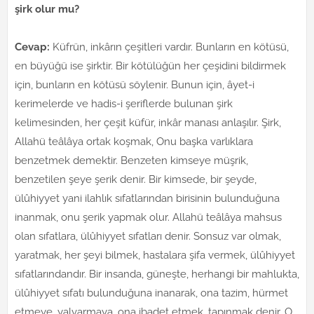
şirk olur mu?
Cevap:
Küfrün, inkârın çeşitleri vardır. Bunların en kötüsü,
en büyüğü ise şirktir. Bir kötülüğün her çeşidini bildirmek
için, bunların en kötüsü söylenir. Bunun için, âyet-i
kerimelerde ve hadis-i şeriflerde bulunan şirk
kelimesinden, her çeşit küfür, inkâr manası anlaşılır. Şirk,
Allahü teâlâya ortak koşmak, Onu başka varlıklara
benzetmek demektir. Benzeten kimseye müşrik,
benzetilen şeye şerik denir. Bir kimsede, bir şeyde,
ülûhiyyet yani ilahlık sıfatlarından birisinin bulunduğuna
inanmak, onu şerik yapmak olur. Allahü teâlâya mahsus
olan sıfatlara, ülûhiyyet sıfatları denir. Sonsuz var olmak,
yaratmak, her şeyi bilmek, hastalara şifa vermek, ülûhiyyet
sıfatlarındandır. Bir insanda, güneşte, herhangi bir mahlukta,
ülûhiyyet sıfatı bulunduğuna inanarak, ona tazim, hürmet
etmeye, yalvarmaya, ona ibadet etmek, tapınmak denir. O