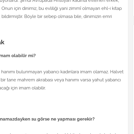
yorlardı. Şimdi Avrupa’da Hristiyan kadınla evlenen erkek,
Onun için dinimiz, bu evliliği yani zimmî olmayan ehl-i kitap
ldirmiştir. Böyle bir sebep olmasa bile, dinimizin emri
ak
imam olabilir mi?
ya hanımı bulunmayan yabancı kadınlara imam olamaz. Halvet
de bir tane mahrem akrabası veya hanımı varsa yahut yabancı
cağı için imam olabilir.
namazdayken su görse ne yapması gerekir?