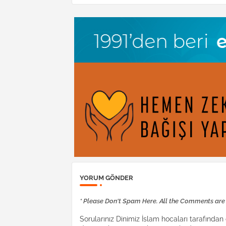
YORUM GÖNDER
* Please Don't Spam Here. All the Comments ar
Sorularınız Dinimiz İslam hocaları tarafından c