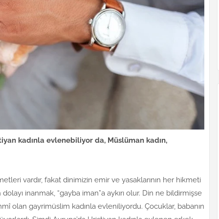
tiyan kadınla evlenebiliyor da, Müslüman kadın,
tleri vardır, fakat dinimizin emir ve yasaklarının her hikmeti
n dolayı inanmak, “gayba iman”a aykırı olur. Din ne bildirmişse
mî olan gayrimüslim kadınla evleniliyordu. Çocuklar, babanın