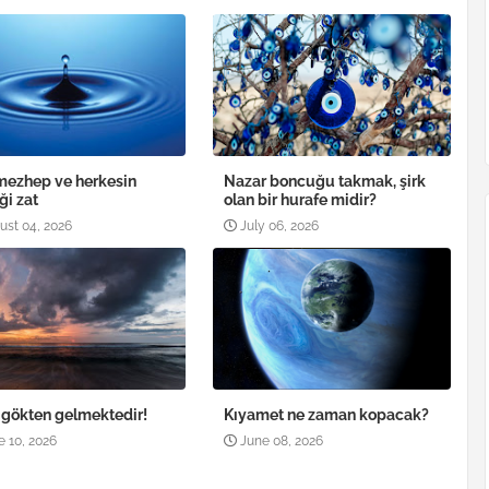
mezhep ve herkesin
Nazar boncuğu takmak, şirk
ği zat
olan bir hurafe midir?
ust 04, 2026
July 06, 2026
, gökten gelmektedir!
Kıyamet ne zaman kopacak?
e 10, 2026
June 08, 2026