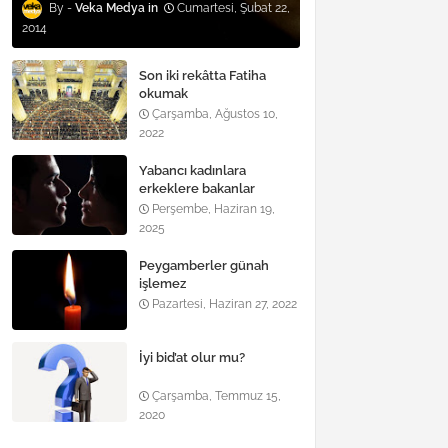
Veka Medya
Cumartesi, Şubat 22,
2014
Son iki rekâtta Fatiha
okumak
Çarşamba, Ağustos 10,
2022
Yabancı kadınlara
erkeklere bakanlar
Perşembe, Haziran 19,
2025
Peygamberler günah
işlemez
Pazartesi, Haziran 27, 2022
İyi bid’at olur mu?
Çarşamba, Temmuz 15,
2020