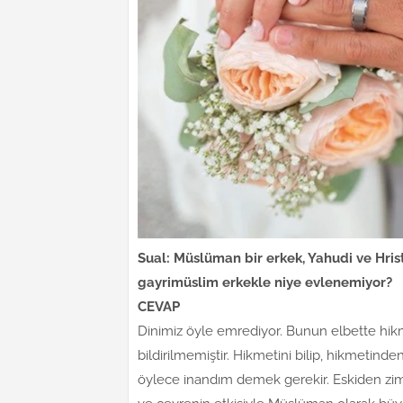
Sual: Müslüman bir erkek, Yahudi ve Hris
gayrimüslim erkekle niye evlenemiyor?
CEVAP
Dinimiz öyle emrediyor. Bunun elbette hikme
bildirilmemiştir. Hikmetini bilip, hikmetinde
öylece inandım demek gerekir. Eskiden zim