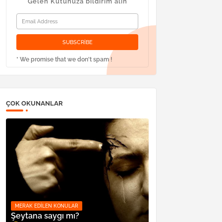
Gelen Kutunuza bildirim alın
* We promise that we don't spam !
ÇOK OKUNANLAR
MERAK EDILEN KONULAR
Şeytana saygı mı?