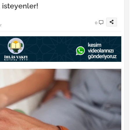
isteyenler!
0
r