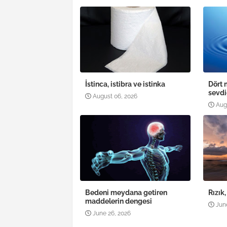
İstinca, istibra ve istinka
Dört 
sevdi
August 06, 2026
Aug
Bedeni meydana getiren
Rızık
maddelerin dengesi
Jun
June 26, 2026