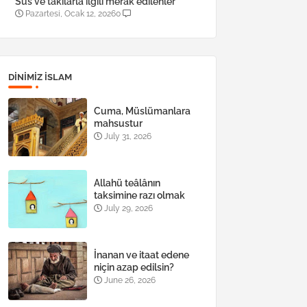
Süs ve takılarla ilgili merak edilenler
Pazartesi, Ocak 12, 2026
0
DINIMIZ ISLAM
Cuma, Müslümanlara
mahsustur
July 31, 2026
Allahü teâlânın
taksimine razı olmak
July 29, 2026
İnanan ve itaat edene
niçin azap edilsin?
June 26, 2026