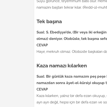
Suyu görünce, teyemmüm bâtıl olur. Hemen
namazını baştan tekrar kılar. (Redd-ül-muht
Tek başına
Sual: S. Ebediyye’de, (Bir veya iki erkeğ
olmaz) deniyor. Otobüsle, tek başına se
CEVAP
Hayır, mekruh olmaz. Otobüste başkaları da 
Kaza namazı kılarken
Sual: Bir günlük kaza namazını peş peşe
namazdan sonra âyet-el-kürsiyi okuyup 
CEVAP
Kaza kılarken, yalnız bir defa ezan okuyup,
ayrı ayrı değil, hepsi için bir defa ezan v