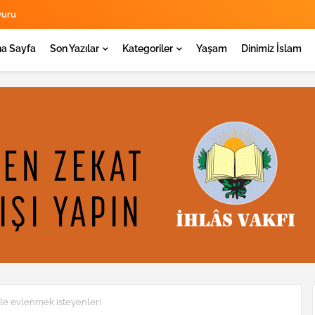
yuru
a Sayfa
Son Yazılar
Kategoriler
Yaşam
Dinimiz İslam
e evlenmek isteyenler!