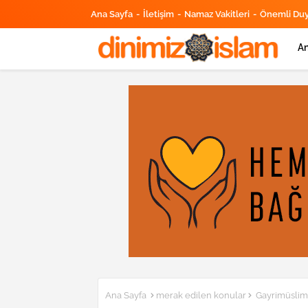
Ana Sayfa
İletişim
Namaz Vakitleri
Önemli Du
An
Ana Sayfa
merak edilen konular
Gayrimüsliml