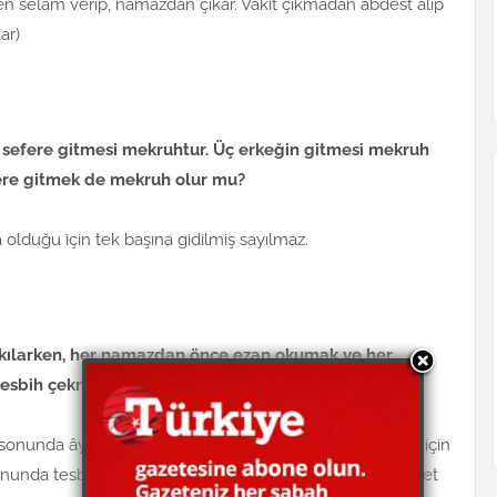
 selam verip, namazdan çıkar. Vakit çıkmadan abdest alıp
ar)
in sefere gitmesi mekruhtur. Üç erkeğin gitmesi mekruh
fere gitmek de mekruh olur mu?
olduğu için tek başına gidilmiş sayılmaz.
 kılarken, her namazdan önce ezan okumak ve her
tesbih çekmek gerekir mi?
 sonunda âyet-el-kürsîyi okumak kâfidir. Yani, her namaz için
e sonunda tesbih çekmek kifayet eder. Her namaz için, kamet