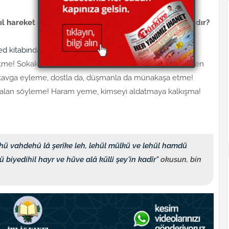
sıl hareket etmeli ve okunması gereken bir dua var mıdır?
ed kitabında
buyuruyor ki:
etme! Sokaklarda sümkürme, kimse ile alay etme! Yürürken
 kavga eyleme, dostla da, düşmanla da münakaşa etme!
! Yalan söyleme! Haram yeme, kimseyi aldatmaya kalkışma!
lahü vahdehû lâ şerîke leh, lehül mülkü ve lehül hamdü
biyedihil hayr ve hüve alâ külli şey'in kadîr
" okusun, bin