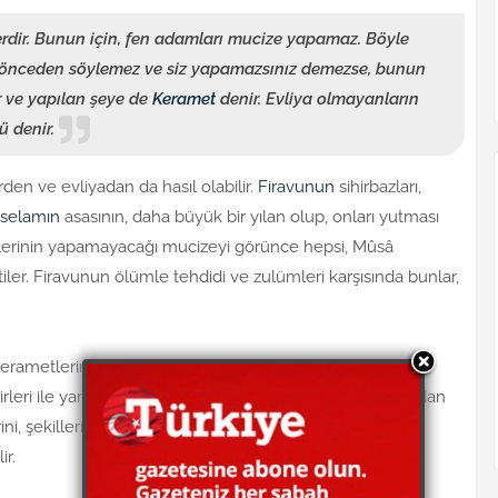
erdir. Bunun için, fen adamları mucize yapamaz. Böyle
 önceden söylemez ve siz yapamazsınız demezse, bunun
r ve yapılan şeye de
Keramet
denir. Evliya olmayanların
ü denir.
den ve evliyadan da hasıl olabilir.
Firavunun
sihirbazları,
sselamın
asasının, daha büyük bir yılan olup, onları yutması
dilerinin yapamayacağı mucizeyi görünce hepsi, Mûsâ
iler. Firavunun ölümle tehdidi ve zulümleri karşısında bunlar,
erametlerini hep Allahü teâlâ yaratmaktadır. Tabiat
sirleri ile yarattığı hâlde, mucizeleri böyle sebepler olmadan
rini, şekillerini değiştirir, maddenin yapısını değiştirmez.
ir.