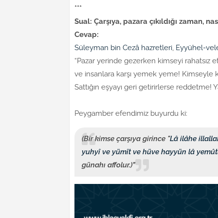
***
Sual: Çarşıya, pazara çıkıldığı zaman, na
Cevap:
Süleyman bin Cezâ hazretleri
,
Eyyühel-vel
“Pazar yerinde gezerken kimseyi rahatsız 
ve insanlara karşı yemek yeme! Kimseyle
Sattığın eşyayı geri getirirlerse reddetme
Peygamber efendimiz buyurdu ki:
(Bir kimse çarşıya girince "
Lâ ilâhe illal
yuhyî ve yümît ve hüve hayyün lâ yemûtü 
günahı affolur.)”