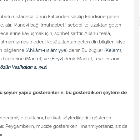
bbeti miktarınca, onun kalbinden saçılıp kendisine gelen
, alır. Manevi bağı [muhabbeti] sebebi ile, uzaktan gelen
recelerine kavuşmak için, sohbet şarttır. Allahü teâlâ,
lmamızı nasip eder. [Resûlullahtan gelen din bilgileri ikiye
n bilgilerine (
Ahkâm-ı islâmiyye
) denir. Bu bilgiler (
Kelam
),
 bilgilerine (
Marifet
) ve (
Feyz
) denir. Marifet, feyz, insanın
özün Vesîkaları s. 352)
 şeyler yapıp gösterenlerin, bu gösterdikleri şeylere de
derilmiş olduklarını, hakikati söylediklerini gösteren
r. Peygamberin, mucize gösterirken; “inanmıyorsanız, siz de
r.