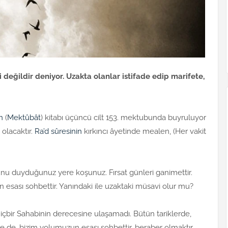
 değildir deniyor. Uzakta olanlar istifade edip marifete,
n
(
Mektûbât
) kitabı üçüncü cilt 153. mektubunda buyruluyor
 olacaktır.
Ra’d sûresinin
kırkıncı âyetinde mealen, (Her vakit
u duyduğunuz yere koşunuz. Fırsat günleri ganimettir.
esası sohbettir. Yanındaki ile uzaktaki müsavi olur mu?
hiçbir Sahabinin derecesine ulaşamadı. Bütün tariklerde,
se de, bizim yolumuzun esası sohbettir, beraber olmaktır.