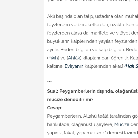
Aklı başında olan talip, üstadına olan muha
feyzlerden ve bereketlerden, uzakta iken de
feyzlerden alırsa da, marifete ve vilâyet de
büyüklerin kalplerinden yayılan feyzlerden a
ayrılır: Beden bilgileri ve kalp bilgileri. Bede
(
Fıkıh
) ve (
Ahlâk
) kitaplarından öğrenilir. Kalp
kalbine,
Evliyanın
kalplerinden akar.]
(Hak S
***
Sual: Peygamberlerin dışında, olağanüstü
mucize denebilir mi?
Cevap:
Peygamberlerin, Allahü teâlâ tarafından gön
harikulade, olağanüstü şeylere,
Mucize
deni
yapınız, fakat, yapamazsınız” demesi lazımdı