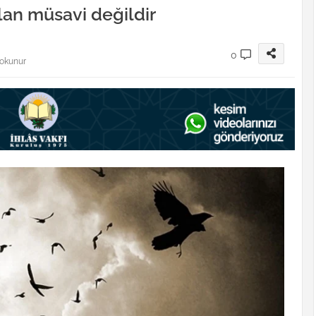
lan müsavi değildir
0
 okunur