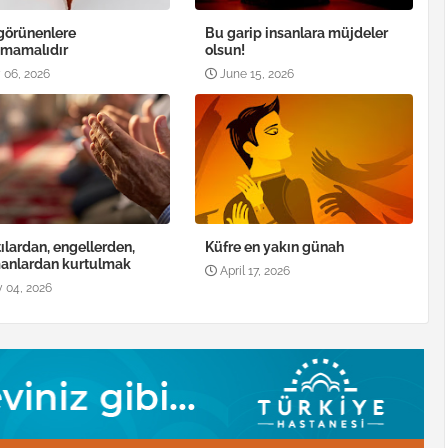
görünenlere
Bu garip insanlara müjdeler
nmamalıdır
olsun!
 06, 2026
June 15, 2026
tılardan, engellerden,
Küfre en yakın günah
anlardan kurtulmak
April 17, 2026
 04, 2026