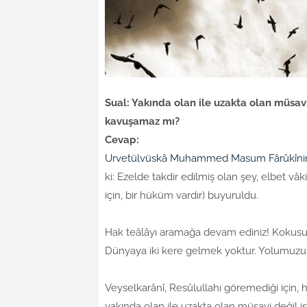
Sual: Yakında olan ile uzakta olan müsavi
kavuşamaz mı?
Cevap:
Urvetülvüskâ Muhammed Masum Fârûkîni
ki: Ezelde takdir edilmiş olan şey, elbet vâki
için, bir hüküm vardır) buyuruldu.
Hak teâlâyı aramağa devam ediniz! Kokusun
Dünyaya iki kere gelmek yoktur. Yolumuzun 
Veyselkarânî, Resûlullahı göremediği için, 
yakında olan ile uzakta olan müsavi değil i