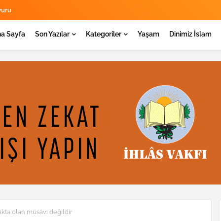
yuru
a Sayfa
Son Yazılar
Kategoriler
Yaşam
Dinimiz İslam
akta olan müsavi değildir