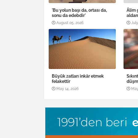
'Bu yolun başı da, ortası da,
Âlim 
sonu da edebdir'
alda
August 05, 2026
July
Büyük zatları inkâr etmek
Sıkın
felakettir
düşm
May 14, 2026
May