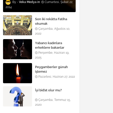
Veka Medya
Cumartesi, Şubat 22,
2014
Son iki rekâtta Fatiha
okumak
Çarşamba, Ağustos 10,
2022
Yabancı kadınlara
erkeklere bakanlar
Perşembe, Haziran 19,
2025
Peygamberler günah
işlemez
Pazartesi, Haziran 27, 2022
İyi bid’at olur mu?
Çarşamba, Temmuz 15,
2020