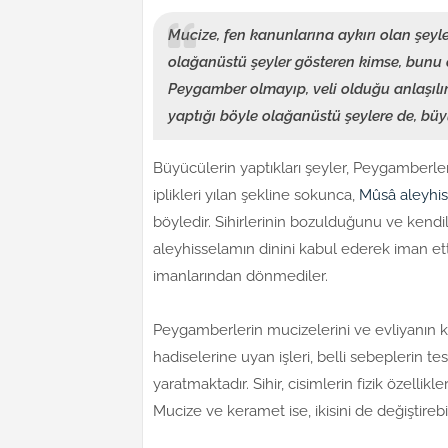
Mucize, fen kanunlarına aykırı olan şeyl
olağanüstü şeyler gösteren kimse, bunu
Peygamber olmayıp, veli olduğu anlaşılı
yaptığı böyle olağanüstü şeylere de, büy
Büyücülerin yaptıkları şeyler, Peygamberler
iplikleri yılan şekline sokunca,
Mûsâ aleyhi
böyledir. Sihirlerinin bozulduğunu ve ken
aleyhisselamın dinini kabul ederek iman ett
imanlarından dönmediler.
Peygamberlerin mucizelerini ve evliyanın k
hadiselerine uyan işleri, belli sebeplerin te
yaratmaktadır. Sihir, cisimlerin fizik özellikle
Mucize ve keramet ise, ikisini de değiştirebil