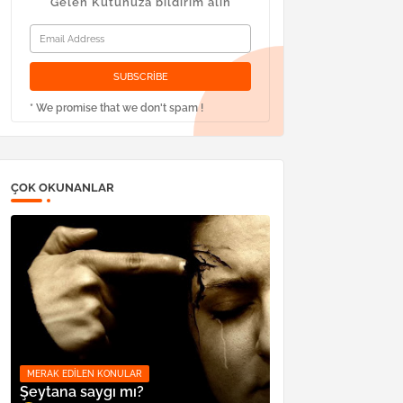
Gelen Kutunuza bildirim alın
* We promise that we don't spam !
ÇOK OKUNANLAR
MERAK EDILEN KONULAR
Şeytana saygı mı?