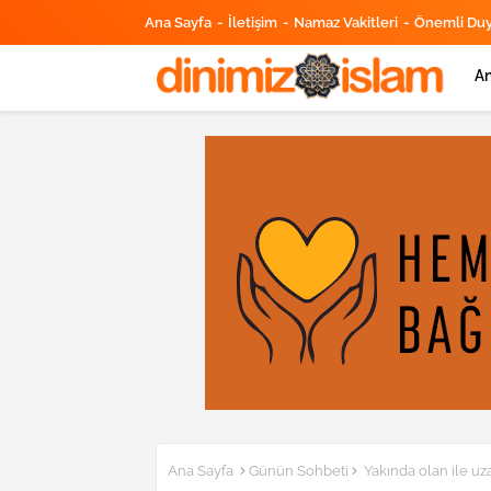
Ana Sayfa
İletişim
Namaz Vakitleri
Önemli Du
An
Ana Sayfa
Günün Sohbeti
Yakında olan ile uz