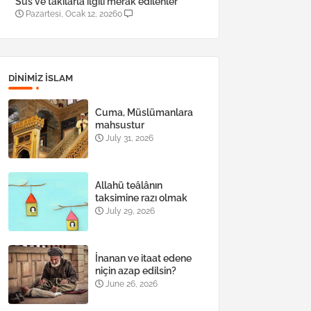
Süs ve takılarla ilgili merak edilenler
Pazartesi, Ocak 12, 2026
0
DINIMIZ ISLAM
Cuma, Müslümanlara
mahsustur
July 31, 2026
Allahü teâlânın
taksimine razı olmak
July 29, 2026
İnanan ve itaat edene
niçin azap edilsin?
June 26, 2026