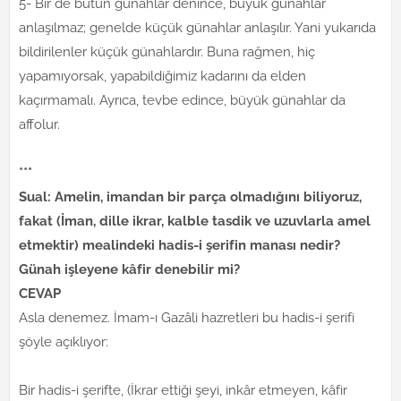
5- Bir de bütün günahlar denince, büyük günahlar
anlaşılmaz; genelde küçük günahlar anlaşılır. Yani yukarıda
bildirilenler küçük günahlardır. Buna rağmen, hiç
yapamıyorsak, yapabildiğimiz kadarını da elden
kaçırmamalı. Ayrıca, tevbe edince, büyük günahlar da
affolur.
***
Sual: Amelin, imandan bir parça olmadığını biliyoruz,
fakat (İman, dille ikrar, kalble tasdik ve uzuvlarla amel
etmektir) mealindeki hadis-i şerifin manası nedir?
Günah işleyene kâfir denebilir mi?
CEVAP
Asla denemez. İmam-ı Gazâli hazretleri bu hadis-i şerifi
şöyle açıklıyor:
Bir hadis-i şerifte, (İkrar ettiği şeyi, inkâr etmeyen, kâfir