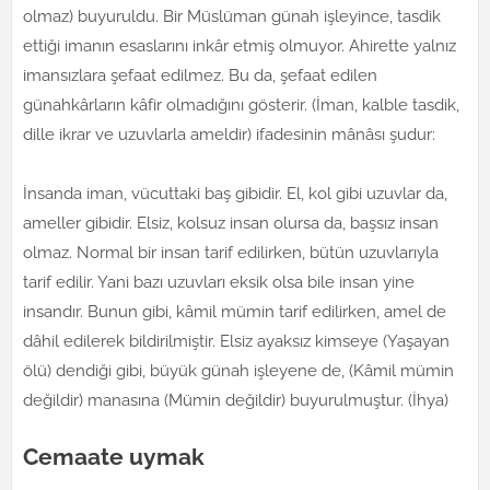
olmaz) buyuruldu. Bir Müslüman günah işleyince, tasdik
ettiği imanın esaslarını inkâr etmiş olmuyor. Ahirette yalnız
imansızlara şefaat edilmez. Bu da, şefaat edilen
günahkârların kâfir olmadığını gösterir. (İman, kalble tasdik,
dille ikrar ve uzuvlarla ameldir) ifadesinin mânâsı şudur:
İnsanda iman, vücuttaki baş gibidir. El, kol gibi uzuvlar da,
ameller gibidir. Elsiz, kolsuz insan olursa da, başsız insan
olmaz. Normal bir insan tarif edilirken, bütün uzuvlarıyla
tarif edilir. Yani bazı uzuvları eksik olsa bile insan yine
insandır. Bunun gibi, kâmil mümin tarif edilirken, amel de
dâhil edilerek bildirilmiştir. Elsiz ayaksız kimseye (Yaşayan
ölü) dendiği gibi, büyük günah işleyene de, (Kâmil mümin
değildir) manasına (Mümin değildir) buyurulmuştur. (İhya)
Cemaate uymak