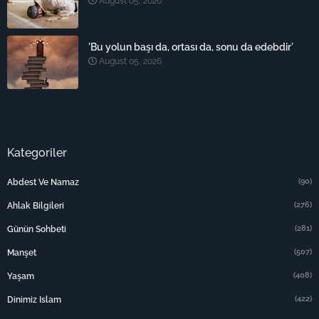
August 05, 2026
'Bu yolun başı da, ortası da, sonu da edebdir'
August 05, 2026
Kategoriler
(90)
Abdest Ve Namaz
(276)
Ahlak Bilgileri
(281)
Günün Sohbeti
(507)
Manşet
(408)
Yaşam
(422)
Dinimiz Islam