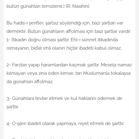
bütün günahları temizlenir.) [R. Nasıhin]
Bu hadis-i şerifler, şartsız söylendiği için, bazı şartları var
demektir. Bütün günahların affolması için bazı şartlar vardır:
1- İtikadın doğru olması şarttır. Ehl-i sünnet itikadında
olmayanın, bid’at ehli olanın hiçbir ibadeti kabul olmaz.
2- Farzları yapıp haramlardan kaçmak şarttır. Mesela namaz
kılmayan veya zina eden kimse, bin Müslümanla tokalaşsa
da günahları affolmaz.
3- Günahlara tevbe etmek ve kul haklarını ödemek de
şarttır.
4- O işleri ibadet olarak yapmaya, niyet etmek de şarttır.