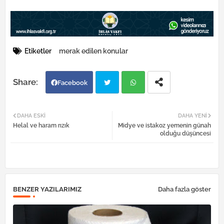
Etiketler
merak edilen konular
Facebook
Twi
Wh
DAHA ESKI
DAHA YENI
Helal ve haram rızık
Midye ve istakoz yemenin günah
tter
atsa
olduğu düşüncesi
pp
BENZER YAZILARIMIZ
Daha fazla göster