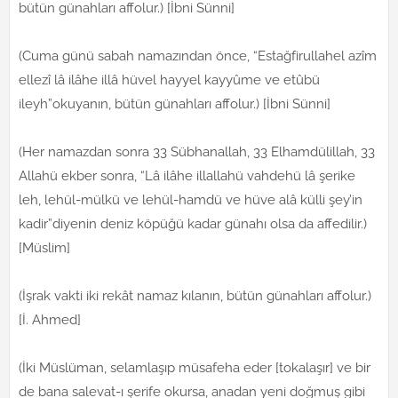
bütün günahları affolur.) [İbni Sünni]
(Cuma günü sabah namazından önce, “Estağfirullahel azîm
ellezî lâ ilâhe illâ hüvel hayyel kayyûme ve etûbü
ileyh”okuyanın, bütün günahları affolur.) [İbni Sünni]
(Her namazdan sonra 33 Sübhanallah, 33 Elhamdülillah, 33
Allahü ekber sonra, “Lâ ilâhe illallahü vahdehü lâ şerike
leh, lehül-mülkü ve lehül-hamdü ve hüve alâ külli şey’in
kadir”diyenin deniz köpüğü kadar günahı olsa da affedilir.)
[Müslim]
(İşrak vakti iki rekât namaz kılanın, bütün günahları affolur.)
[İ. Ahmed]
(İki Müslüman, selamlaşıp müsafeha eder [tokalaşır] ve bir
de bana salevat-ı şerife okursa, anadan yeni doğmuş gibi