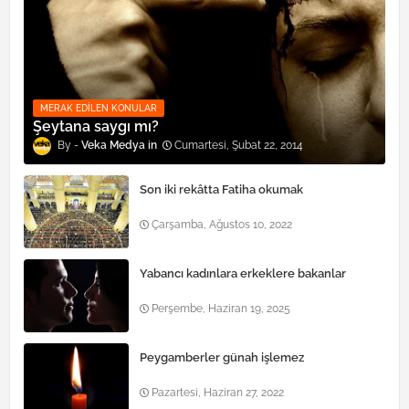
MERAK EDILEN KONULAR
Şeytana saygı mı?
Veka Medya
Cumartesi, Şubat 22, 2014
Son iki rekâtta Fatiha okumak
Çarşamba, Ağustos 10, 2022
Yabancı kadınlara erkeklere bakanlar
Perşembe, Haziran 19, 2025
Peygamberler günah işlemez
Pazartesi, Haziran 27, 2022