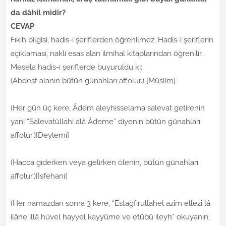
da dâhil midir?
CEVAP
Fıkıh bilgisi, hadis-i şeriflerden öğrenilmez. Hadis-i şeriflerin
açıklaması, nakli esas alan ilmihal kitaplarından öğrenilir.
Mesela hadis-i şeriflerde buyuruldu ki:
(Abdest alanın bütün günahları affolur.) [Müslim]
(Her gün üç kere, Âdem aleyhisselama salevat getirenin
yani “Salevatüllahi alâ Âdeme” diyenin bütün günahları
affolur.)[Deylemi]
(Hacca giderken veya gelirken ölenin, bütün günahları
affolur.)[İsfehani]
(Her namazdan sonra 3 kere, “Estağfirullahel azîm ellezî lâ
ilâhe illâ hüvel hayyel kayyûme ve etûbü ileyh” okuyanın,