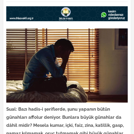
Sual: Bazı hadis-i şeriflerde, şunu yapanın bütün
günahları affolur deniyor. Bunlara büyük günahlar da
dâhil midir? Mesela kumar, içki, faiz, zina, katillik, gasp,
namaz kılmamak, oruç tutmamak gibi büyük günahlar