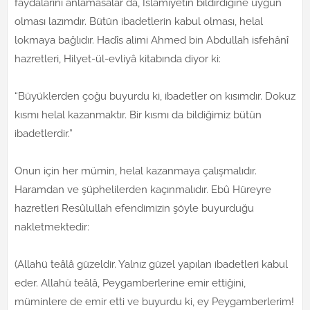
faydalarını anlamasalar da, İslâmiyetin bildirdiğine uygun
olması lazımdır. Bütün ibadetlerin kabul olması, helal
lokmaya bağlıdır. Hadîs alimi Ahmed bin Abdullah isfehânî
hazretleri, Hilyet-ül-evliyâ kitabında diyor ki:
“Büyüklerden çoğu buyurdu ki, ibadetler on kısımdır. Dokuz
kısmı helal kazanmaktır. Bir kısmı da bildiğimiz bütün
ibadetlerdir.”
Onun için her mümin, helal kazanmaya çalışmalıdır.
Haramdan ve şüphelilerden kaçınmalıdır. Ebû Hüreyre
hazretleri Resûlullah efendimizin şöyle buyurduğu
nakletmektedir:
(Allahü teâlâ güzeldir. Yalnız güzel yapılan ibadetleri kabul
eder. Allahü teâlâ, Peygamberlerine emir ettiğini,
müminlere de emir etti ve buyurdu ki, ey Peygamberlerim!