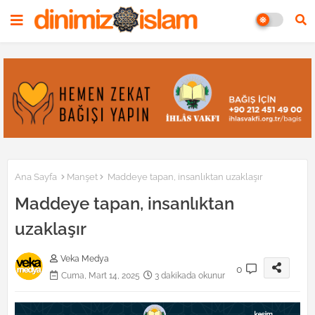
Ana Sayfa
Manşet
Maddeye tapan, insanlıktan uzaklaşır
Maddeye tapan, insanlıktan
uzaklaşır
Veka Medya
0
Cuma, Mart 14, 2025
3 dakikada okunur