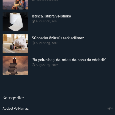
İstinca, istibra ve istinka
August 06, 2026
Sünnetler özürsüz terk edilmez
August 05, 2026
'Bu yolun başı da, ortası da, sonu da edebdir'
August 05, 2026
Kategoriler
(90)
Abdest Ve Namaz