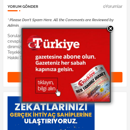
0Yorumlar
YORUM GÖNDER
* Please Don't Spam Here. All the Comments are Reviewed by
Admin.
Sorularınız Dinimiz İslam hocaları tarafından
cevaplandırılacaktır. Lütfen suallerinizi:
dinimizislam2@gmail.com mail adresine gönderiniz.
Teşekkürler.
Hakiki Dinimiz site yönetimi
Yorum Gönder (0)