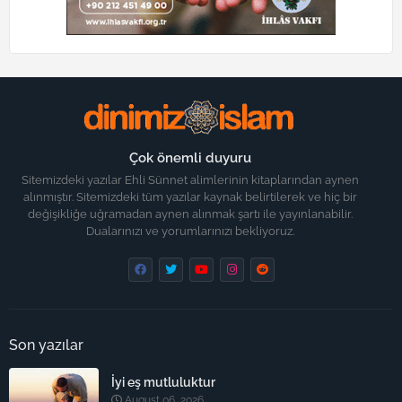
Çok önemli duyuru
Sitemizdeki yazılar Ehli Sünnet alimlerinin kitaplarından aynen
alınmıştır. Sitemizdeki tüm yazılar kaynak belirtilerek ve hiç bir
değişikliğe uğramadan aynen alınmak şartı ile yayınlanabilir.
Dualarınızı ve yorumlarınızı bekliyoruz.
Son yazılar
İyi eş mutluluktur
August 06, 2026