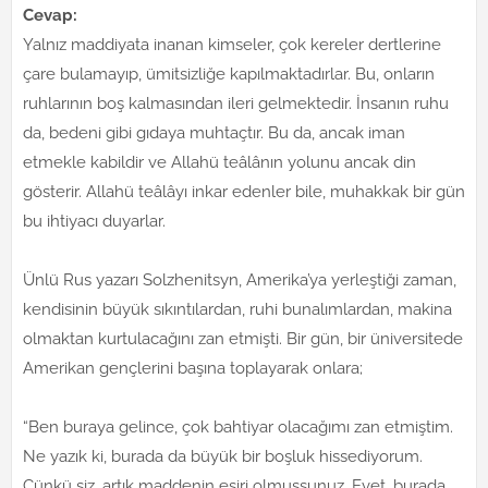
Cevap:
Yalnız maddiyata inanan kimseler, çok kereler dertlerine
çare bulamayıp, ümitsizliğe kapılmaktadırlar. Bu, onların
ruhlarının boş kalmasından ileri gelmektedir. İnsanın ruhu
da, bedeni gibi gıdaya muhtaçtır. Bu da, ancak iman
etmekle kabildir ve Allahü teâlânın yolunu ancak din
gösterir. Allahü teâlâyı inkar edenler bile, muhakkak bir gün
bu ihtiyacı duyarlar.
Ünlü Rus yazarı Solzhenitsyn, Amerika’ya yerleştiği zaman,
kendisinin büyük sıkıntılardan, ruhi bunalımlardan, makina
olmaktan kurtulacağını zan etmişti. Bir gün, bir üniversitede
Amerikan gençlerini başına toplayarak onlara;
“Ben buraya gelince, çok bahtiyar olacağımı zan etmiştim.
Ne yazık ki, burada da büyük bir boşluk hissediyorum.
Çünkü siz, artık maddenin esiri olmuşsunuz. Evet, burada