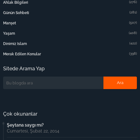
(276)
Ahlak Bilgileri
(281)
Günün Sohbeti
(507)
Manşet
(408)
Yaşam
(422)
Dinimiz Islam
(398)
Merak Edilen Konular
Sitede Arama Yap
Çok okunanlar
Şeytana saygı mı?
Cumartesi, Şubat 22, 2014