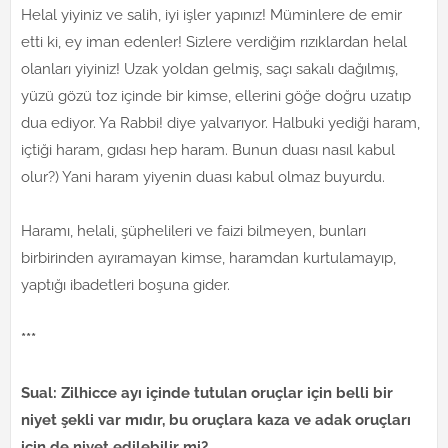
Helal yiyiniz ve salih, iyi işler yapınız! Müminlere de emir
etti ki, ey iman edenler! Sizlere verdiğim rızıklardan helal
olanları yiyiniz! Uzak yoldan gelmiş, saçı sakalı dağılmış,
yüzü gözü toz içinde bir kimse, ellerini göğe doğru uzatıp
dua ediyor. Ya Rabbi! diye yalvarıyor. Halbuki yediği haram,
içtiği haram, gıdası hep haram. Bunun duası nasıl kabul
olur?) Yani haram yiyenin duası kabul olmaz buyurdu.
Haramı, helali, şüphelileri ve faizi bilmeyen, bunları
birbirinden ayıramayan kimse, haramdan kurtulamayıp,
yaptığı ibadetleri boşuna gider.
***
Sual: Zilhicce ayı içinde tutulan oruçlar için belli bir
niyet şekli var mıdır, bu oruçlara kaza ve adak oruçları
için de niyet edilebilir mi?