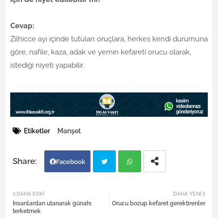
Cevap:
Zilhicce ayı içinde tutulan oruçlara, herkes kendi durumuna
göre, nafile, kaza, adak ve yemin kefareti orucu olarak,
istediği niyeti yapabilir.
Etiketler
Manşet
Facebook
Twi
Wh
DAHA ESKI
DAHA YENI
İnsanlardan utanarak günahı
Orucu bozup kefaret gerektirenler
tter
atsa
terketmek