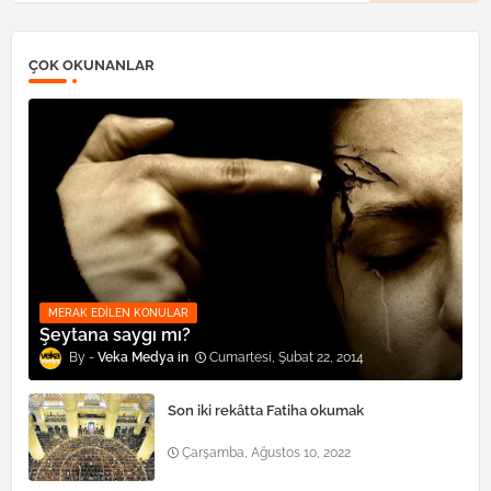
ÇOK OKUNANLAR
MERAK EDILEN KONULAR
Şeytana saygı mı?
Veka Medya
Cumartesi, Şubat 22, 2014
Son iki rekâtta Fatiha okumak
Çarşamba, Ağustos 10, 2022