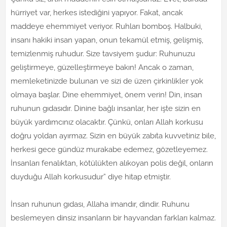
hürriyet var, herkes istediğini yapıyor. Fakat, ancak
maddeye ehemmiyet veriyor. Ruhları bomboş. Halbuki,
insanı hakiki insan yapan, onun tekamül etmiş, gelişmiş,
temizlenmiş ruhudur. Size tavsiyem şudur: Ruhunuzu
geliştirmeye, güzelleştirmeye bakın! Ancak o zaman,
memleketinizde bulunan ve sizi de üzen çirkinlikler yok
olmaya başlar. Dine ehemmiyet, önem verin! Din, insan
ruhunun gıdasıdır. Dinine bağlı insanlar, her işte sizin en
büyük yardımcınız olacaktır. Çünkü, onları Allah korkusu
doğru yoldan ayırmaz. Sizin en büyük zabıta kuvvetiniz bile,
herkesi gece gündüz murakabe edemez, gözetleyemez.
İnsanları fenalıktan, kötülükten alıkoyan polis değil, onların
duyduğu Allah korkusudur” diye hitap etmiştir.
İnsan ruhunun gıdası, Allaha imandır, dindir. Ruhunu
beslemeyen dinsiz insanların bir hayvandan farkları kalmaz.