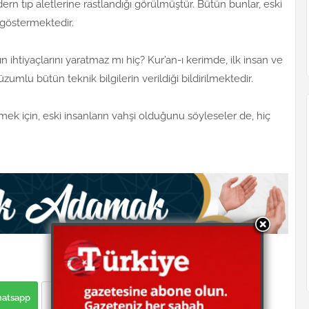
dern tıp aletlerine rastlandığı görülmüştür. Bütün bunlar, eski
 göstermektedir.
n ihtiyaçlarını yaratmaz mı hiç? Kur’an-ı kerimde, ilk insan ve
mlu bütün teknik bilgilerin verildiği bildirilmektedir.
 etmek için, eski insanların vahşi olduğunu söyleseler de, hiç
atsapp