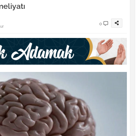
meliyatı
0
nur