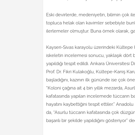
Eski devirlerde, medeniyetin, bilimin çok ile
topluca helak olan kavimler sebebiyle bunl
ilerlemeler olmuştur. Buna örnek olarak, g
Kayseri-Sivas karayolu üzerindeki Kültepe 
iskeletin incelemesi sonucu, yaklaşık dört bi
yapıldığı tespit edildi. Ankara Üniversitesi
Prof. Dr. Fikri Kulakoğlu, Kültepe-Kaniş Kar
başladığını, kazının ilk gününde ise çok öne
“Koloni çağına ait 4 bin yıllık mezarda, Asur
kafatasında yapılan incelemede tüccarın başa
hayatını kaybettiğini tespit ettiler.” Anado
da, “Asurlu tüccarın kafatasında çok düzgün b
başarılı bir şekilde yapıldığını gösteriyor” de