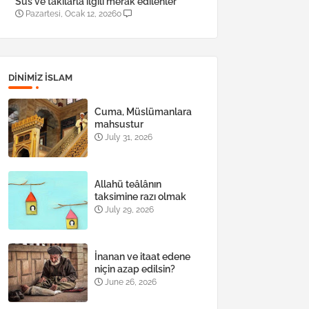
Süs ve takılarla ilgili merak edilenler
Pazartesi, Ocak 12, 2026
0
DINIMIZ ISLAM
Cuma, Müslümanlara
mahsustur
July 31, 2026
Allahü teâlânın
taksimine razı olmak
July 29, 2026
İnanan ve itaat edene
niçin azap edilsin?
June 26, 2026