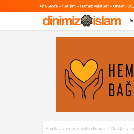
Ana Sayfa
İletişim
Namaz Vakitleri
Önemli Du
An
Ana Sayfa
merak edilen konular
Dört bin yıl 