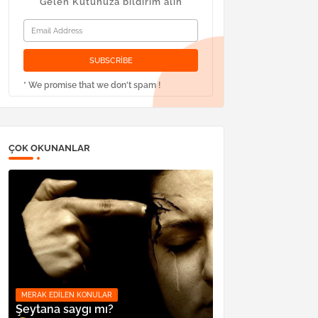
Gelen Kutunuza bildirim alın
* We promise that we don't spam !
ÇOK OKUNANLAR
MERAK EDILEN KONULAR
Şeytana saygı mı?