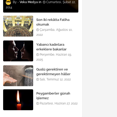
Veka Medya
Cumartesi, Şubat 22,
2014
Son iki rekâtta Fatiha
okumak
Çarşamba, Ağustos 10,
2022
Yabancı kadınlara
erkeklere bakanlar
Perşembe, Haziran 19,
2025
Guslü gerektiren ve
gerektirmeyen hâller
nelerdir?
Salı, Temmuz 12, 2022
Peygamberler günah
işlemez
Pazartesi, Haziran 27, 2022