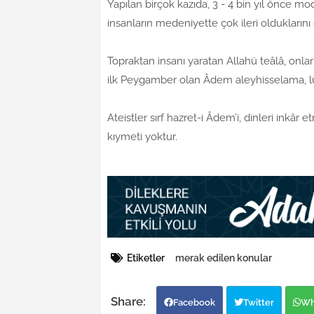
Yapılan birçok kazıda, 3 - 4 bin yıl önce mo
insanların medeniyette çok ileri olduklarını
Topraktan insanı yaratan Allahü teâlâ, onları
ilk Peygamber olan Âdem aleyhisselama, lüzu
Ateistler sırf hazret-i Âdem’i, dinleri inkâr
kıymeti yoktur.
Etiketler
merak edilen konular
Facebook
Twitter
Wh