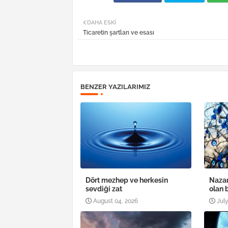
DAHA ESKI
Ticaretin şartları ve esası
BENZER YAZILARIMIZ
Dört mezhep ve herkesin
Nazar
sevdiği zat
olan 
August 04, 2026
July