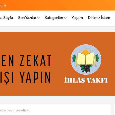
yuru
a Sayfa
Son Yazılar
Kategoriler
Yaşam
Dinimiz İslam
önce beyin ameliyatı