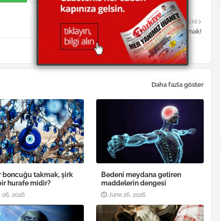
DAHA YENI
Fakirlikten korkmak!
Daha fazla göster
 boncuğu takmak, şirk
Bedeni meydana getiren
bir hurafe midir?
maddelerin dengesi
 06, 2026
June 26, 2026