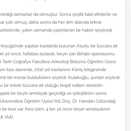
rlediği zamanlar da olmuştur. Sonra çeşitli tabiî afetlerle ve
ar yok olmuş, daha sonra da her ilim dalında tekrar
azetelerde, yakın zamanda yayınlanan bir haber şöyleydi:
Höyüğü’nde yapılan kazılarda bulunan Asurlu bir tüccara ait
n yıl önce, kafatası açılarak, beyin zarı iltihabı operasyonu
 Dil Tarih Coğrafya Fakültesi Arkeoloji Bölümü Öğretim Üyesi
um kazı alanında, 2010 yılı kazılarının Kaniş bölgesinde
mli bir mezar bulduklarını söyledi. Kulakoğlu, şunları söyledi:
lu bir erkek tüccara ait olduğu tespit edilen iskeletin
rılı bir beyin ameliyatı geçirdiği ve iyileştikten sonra
lu Üniversitesi Öğretim Üyesi Yrd. Doç. Dr. Handan Üstündağ
ir kesi var. Kesi izleri, 4 bin yıl önce beyin ameliyatının
di. (AA)