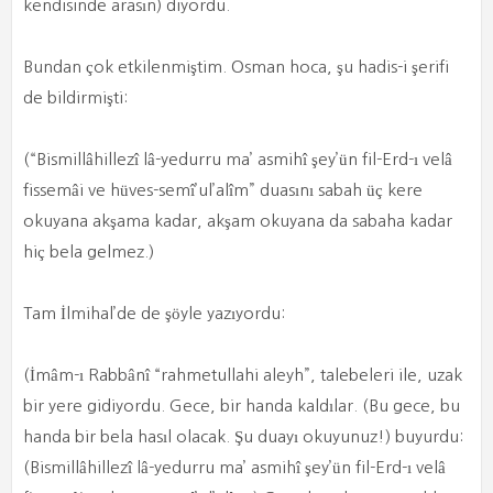
kendisinde arasın) diyordu.
Bundan çok etkilenmiştim. Osman hoca, şu hadis-i şerifi
de bildirmişti:
(“Bismillâhillezî lâ-yedurru ma’ asmihî şey’ün fil-Erd-ı velâ
fissemâi ve hüves-semî’ul’alîm” duasını sabah üç kere
okuyana akşama kadar, akşam okuyana da sabaha kadar
hiç bela gelmez.)
Tam İlmihal’de de şöyle yazıyordu:
(İmâm-ı Rabbânî “rahmetullahi aleyh”, talebeleri ile, uzak
bir yere gidiyordu. Gece, bir handa kaldılar. (Bu gece, bu
handa bir bela hasıl olacak. Şu duayı okuyunuz!) buyurdu:
(Bismillâhillezî lâ-yedurru ma’ asmihî şey’ün fil-Erd-ı velâ