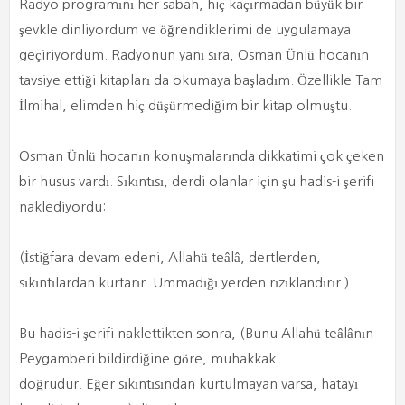
Radyo programını her sabah, hiç kaçırmadan büyük bir
şevkle dinliyordum ve öğrendiklerimi de uygulamaya
geçiriyordum. Radyonun yanı sıra, Osman Ünlü hocanın
tavsiye ettiği kitapları da okumaya başladım. Özellikle Tam
İlmihal, elimden hiç düşürmediğim bir kitap olmuştu.
Osman Ünlü hocanın konuşmalarında dikkatimi çok çeken
bir husus vardı. Sıkıntısı, derdi olanlar için şu hadis-i şerifi
naklediyordu:
(İstiğfara devam edeni, Allahü teâlâ, dertlerden,
sıkıntılardan kurtarır. Ummadığı yerden rızıklandırır.)
Bu hadis-i şerifi naklettikten sonra, (Bunu Allahü teâlânın
Peygamberi bildirdiğine göre, muhakkak
doğrudur. Eğer sıkıntısından kurtulmayan varsa, hatayı