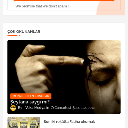
* We promise that we don't spam !
ÇOK OKUNANLAR
MERAK EDILEN KONULAR
Şeytana saygı mı?
Veka Medya
Cumartesi, Şubat 22, 2014
Son iki rekâtta Fatiha okumak