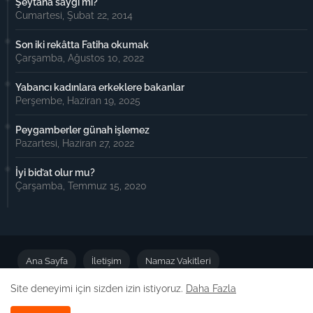
Şeytana saygı mı?
Cumartesi, Şubat 22, 2014
Son iki rekâtta Fatiha okumak
Çarşamba, Ağustos 10, 2022
Yabancı kadınlara erkeklere bakanlar
Perşembe, Haziran 19, 2025
Peygamberler günah işlemez
Pazartesi, Haziran 27, 2022
İyi bid’at olur mu?
Çarşamba, Temmuz 15, 2020
Ana Sayfa
İletişim
Namaz Vakitleri
Site deneyimi için sizden izin istiyoruz.
Daha Fazla
Önemli Duyuru