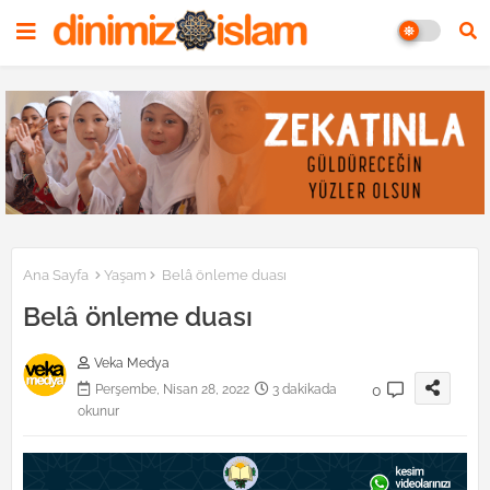
Ana Sayfa
Yaşam
Belâ önleme duası
Belâ önleme duası
Veka Medya
0
Perşembe, Nisan 28, 2022
3 dakikada
okunur