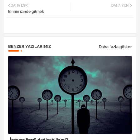
DAHA ESKI
DAHA YENI
Birinin izinde gitmek
tter
atsa
pp
BENZER YAZILARIMIZ
Daha fazla göster