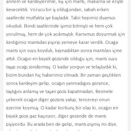
annem ve kardeşlerimle, kış için mantı, makarna ve erişte
kesecektik. Yorucu bir iş olduğundan, sabah erken
saatlerde mutfakta işe başladık. Tabii hepimiz duamızı
okuduk. İkindi saatlerinde işimiz bitmişti ve hem çok
yorulmuş, hem de çok acıkmıştık. Karnımızı doyurmak için
kestiğimiz mantıdan pişirip yemeye karar verdik. Ocağa
mantı için suyu koyduk, kaynadıktan sonra mantıları içine
attık. Ocağın en büyük gözünde olduğu için, mantı suyu
taşıp ocağı söndürmüş. O kadar yorgun ve telaşlıydık ki,
bizim bundan hiç haberimiz olmadı. Bir zaman geçtikten
sonra kardeşim gelip, ocağın yanmadığını görünce,
taştığını anlamış ve taşan gözü kapatmadan, Besmele
çekerek ocağın diğer gözünü yakıp, tencereyi onun
üzerine koymuş. O kadar korkunç bir olay ki, ocağın en
büyük gözü gaz kaçırıyor, diğer gözünde de mantı
pişiyordu. Bu arada ben de gelip, mantı pişmiş mi diye,