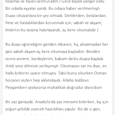
fissemâi ve hüves-semî’ul’alîm.) Gece büyük yangın oldu.
Bir odada eşyalar yandı. Bu odaya haber verilmemişti.
Duayı okuyanlara bir şey olmadı. Dertlerden, belalardan,
fitne ve hastalıklardan korunmak için, sabah ve akşam,
İmâm’ın bu sözünü hatırlayarak, üç kere okumalıdır.)
Bu duayı öğrendiğim günden itibaren, hiç aksatmadan her
gün sabah akşam üç kere okumaya başladım. Benden
sonra annem, kardeşlerim, babam da bu duaya başladı.
Artık iyice dilimize yerleşmişti. Okumayan var mı diye, ev
halkı birbirini uyarır olmuştu. Tabii bunu okurken Osman
hocanın sözleri hep aklımdaydı. Allahü teâlânın
Peygamberi söylüyorsa muhakkak doğrudur diyordum.
Bir yaz günüydü. Anadolu’da yaz mevsimi biterken, kış için
yoğun şekilde yiyecek hazırlıkları yapılır. Biz de o gün,