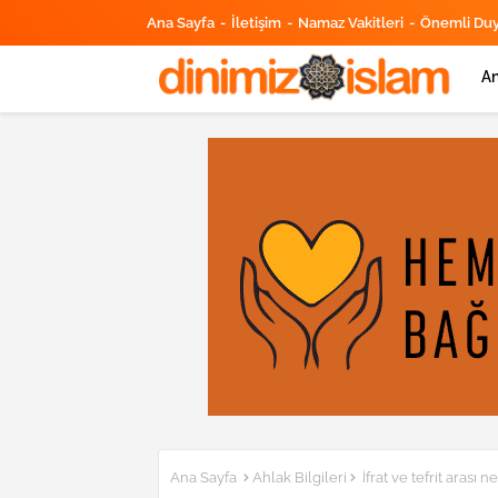
Ana Sayfa
İletişim
Namaz Vakitleri
Önemli Du
An
Ana Sayfa
Ahlak Bilgileri
İfrat ve tefrit arası