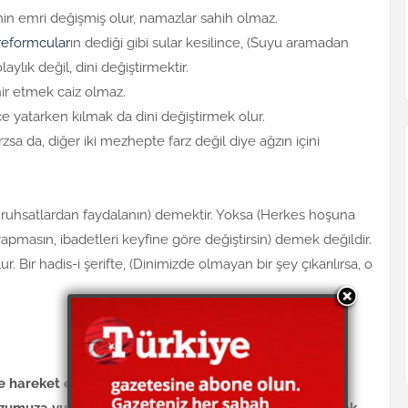
nin emri değişmiş olur, namazlar sahih olmaz.
reformcular
ın dediği gibi sular kesilince, (Suyu aramadan
ık değil, dini değiştirmektir.
ir etmek caiz olmaz.
e yatarken kılmak da dini değiştirmek olur.
zsa da, diğer iki mezhepte farz değil diye ağzın içini
 ruhsatlardan faydalanın) demektir. Yoksa (Herkes hoşuna
apmasın, ibadetleri keyfine göre değiştirsin) demek değildir.
r. Bir hadis-i şerifte, (Dinimizde olmayan bir şey çıkarılırsa, o
le hareket etmek namazı bozar. Mesela bir kişi, arkaya
zumuza vursa, biz onun emrine uyarak arkaya gidersek,