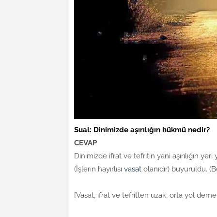
Sual: Dinimizde aşırılığın hükmü nedir?
CEVAP
Dinimizde ifrat ve tefritin yani aşırılığın ye
(İşlerin hayırlısı
vasat
olanıdır) buyuruldu. (
[Vasat, ifrat ve tefritten uzak, orta yol dem