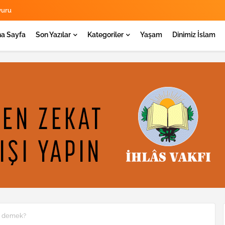
yuru
a Sayfa
Son Yazılar
Kategoriler
Yaşam
Dinimiz İslam
 ne demek?