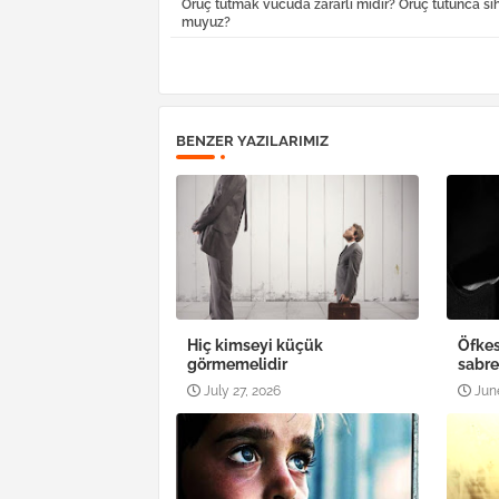
Oruç tutmak vücuda zararlı mıdır? Oruç tutunca sıh
muyuz?
BENZER YAZILARIMIZ
Hiç kimseyi küçük
Öfkes
görmemelidir
sabr
July 27, 2026
Jun