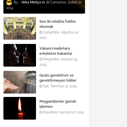
Veka Medya
Cumartesi, Şubat 22,
2014
Son iki rekâtta Fatiha
okumak
Çarşamba, Ağustos 10,
2022
Yabancı kadınlara
erkeklere bakanlar
Perşembe, Haziran 19,
2025
Guslü gerektiren ve
gerektirmeyen hâller
nelerdir?
Salı, Temmuz 12, 2022
Peygamberler günah
işlemez
Pazartesi, Haziran 27, 2022