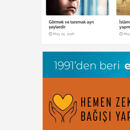
Görmek ve tanımak ayrı
İslâm
şeylerdir
yapma
May 25, 2026
May