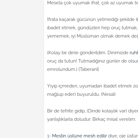
Mesela çok uyumak ifrat, çok az uyumak tefrit
İfrata kaçarak gücünün yetmediği şekilde
ibadet etmek, gündüzleri hep oruç tutmak, ha
yememek, iyi Müslüman olmak demek değildir
(Kolay bir dinle gönderildim. Dinimizde
ruh
oruç da tutun! Tutmadığınız günler de olsu
emrolundum.) [Taberanî]
Yiyip içmeden, uyumadan ibadet etmek zordur
mağlup eder) buyuruldu. (Nesaî)
Bir de tefrite gidip, (Dinde kolaylık var) diy
yanlışlıklarla doludur. Birkaç misal verelim:
1-
Mestin üstüne mesh edilir
diye, oje üstü