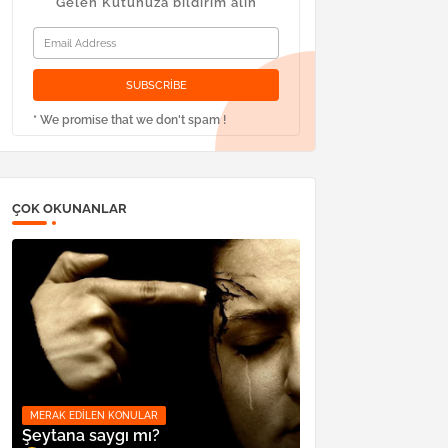
Gelen Kutunuza bildirim alın
* We promise that we don't spam !
ÇOK OKUNANLAR
MERAK EDILEN KONULAR
Şeytana saygı mı?