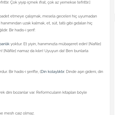
tir. Çok yiyip içmek ifrat, çok az yemekse tefrittir.]
 ibadet etmeye çalışmak, mesela geceleri hiç uyumadan
nımından uzak kalmak, et, süt, tatlı gibi gıdaları hiç
. Bir hadis-i şerif:
banlık
yoktur. Et yiyin, hanımınızla mübaşeret edin! [Nafile]
n! [Nâfile] namaz da kılın! Uyuyun da! Ben bunlarla
. Bir hadis-i şerifte, (
Din kolaylıktır
. Dinde aşırı gideni, din
erek dini bozanlar var. Reformcuların kitapları böyle
ne mesh caiz olmaz.