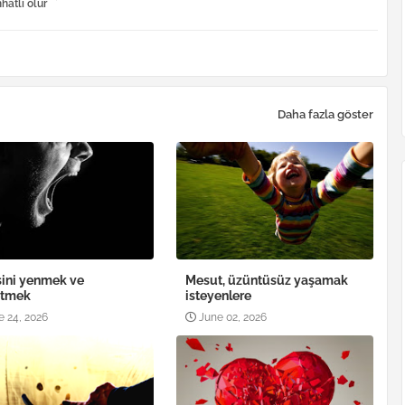
hatli olur
Daha fazla göster
ini yenmek ve
Mesut, üzüntüsüz yaşamak
etmek
isteyenlere
e 24, 2026
June 02, 2026