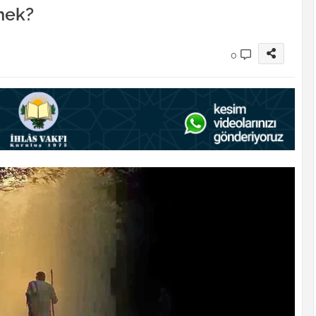
emek?
0