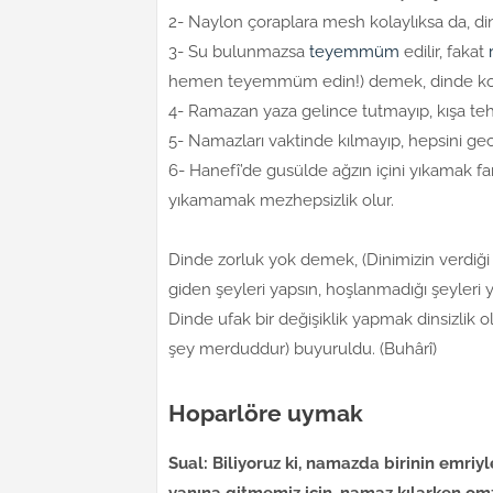
2- Naylon çoraplara mesh kolaylıksa da, di
3- Su bulunmazsa
teyemmüm
edilir, fakat
hemen teyemmüm edin!) demek, dinde kolayl
4- Ramazan yaza gelince tutmayıp, kışa teh
5- Namazları vaktinde kılmayıp, hepsini gec
6- Hanefî’de gusülde ağzın içini yıkamak far
yıkamamak mezhepsizlik olur.
Dinde zorluk yok demek, (Dinimizin verdiği
giden şeyleri yapsın, hoşlanmadığı şeyleri y
Dinde ufak bir değişiklik yapmak dinsizlik olu
şey merduddur) buyuruldu. (Buhârî)
Hoparlöre uymak
Sual: Biliyoruz ki, namazda birinin emriy
yanına gitmemiz için, namaz kılarken om