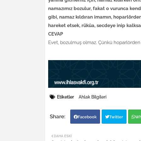
namazımız bozulur, fakat o vurunca kend
gibi, namaz kıldıran imamın, hoparlörden
hareket etsek, rükûa, secdeye inip kalk
CEVAP
Evet, bozulmuş olmaz. Çünkü hoparlörden g
Etiketler
Ahlak Bilgileri
Facebook
Twitter
Wh
DAHA ESKI