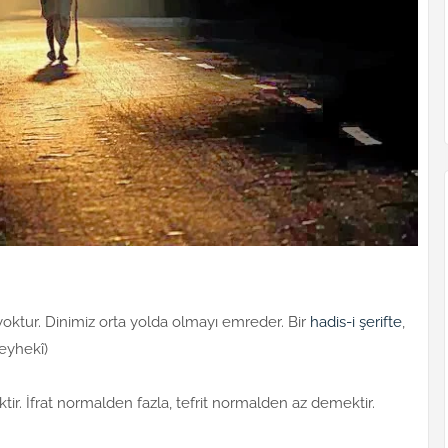
ri yoktur. Dinimiz orta yolda olmayı emreder. Bir
hadis-i şerifte
,
Beyhekî)
ektir. İfrat normalden fazla, tefrit normalden az demektir.