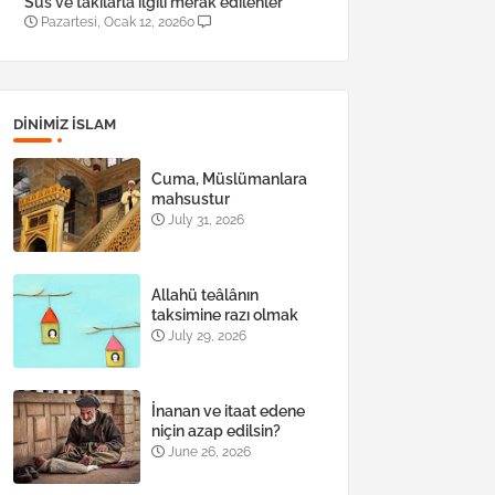
Süs ve takılarla ilgili merak edilenler
Pazartesi, Ocak 12, 2026
0
DINIMIZ ISLAM
Cuma, Müslümanlara
mahsustur
July 31, 2026
Allahü teâlânın
taksimine razı olmak
July 29, 2026
İnanan ve itaat edene
niçin azap edilsin?
June 26, 2026