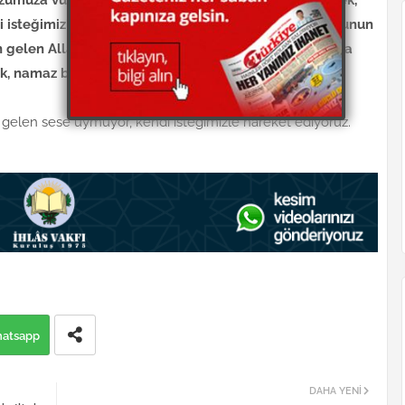
i isteğimizle gidersek, namazımız bozulmuş olmaz. Bunun
 gelen Allahü ekber sesiyle değil de, kendi arzumuzla
sak, namaz bozulmuş olmaz değil mi?
elen sese uymuyor, kendi isteğimizle hareket ediyoruz.
atsapp
DAHA YENI