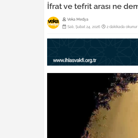
İfrat ve tefrit arası ne d
Veka Medya
Salı, Şubat 24, 2026
2 dakikada okunur