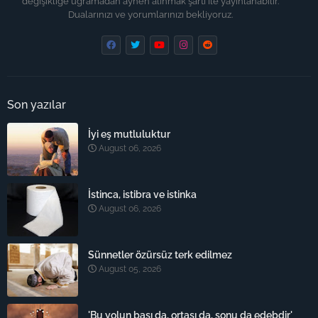
değişikliğe uğramadan aynen alınmak şartı ile yayınlanabilir.
Dualarınızı ve yorumlarınızı bekliyoruz.
Son yazılar
İyi eş mutluluktur
August 06, 2026
İstinca, istibra ve istinka
August 06, 2026
Sünnetler özürsüz terk edilmez
August 05, 2026
'Bu yolun başı da, ortası da, sonu da edebdir'