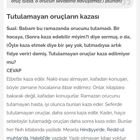
oruç tutsa, o orucun sevabına kavuşamaz.) [Buhârî]
Tutulamayan oruçların kazası
Sual: Babam bu ramazanda orucunu tutamadı. Bir
hocaya, (Sonra kaza edebilir miyim?) diye sormuş, o da,
(Öyle kaza etmek diye bir şey yok, tutmadıysa artık
fidye verir) demiş. Tutulamayan oruçlar kaza edilmiyor
mu?
CEVAP
Elbette kaza edilir. Nakli esas almayan, kafadan konuşan,
böyle zamane hocalarına itibar edilmez. Onlar, kitaplara
bakarak değil, kafadan konuşurlar. Ramazan orucunu
tutamayan hasta, iyi olunca bunları kaza eder. Seferde
tutulamayan oruçlar, daha sonra kaza edilir. Kadın, hayzı
sebebiyle tutamadığı oruçları daha sonra kaza eder. Bunlar
her fıkıh kitabında yazılıdır. Mesela
Hindiyye’de, Redd-ül
muhtar’da, Halebî’de
yazılıdır. Yazılı olmayan kitap yoktur.