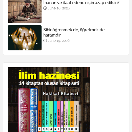
İnanan ve itaat edene niçin azap edilsin?
June 26, 2026
Sihir öğrenmek de, öğretmek de
haramdır
June 19, 2026