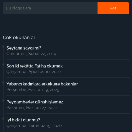
Çok okunanlar
Şeytana saygı mı?
Cumartesi, Şubat 22, 2014
Son iki rekâtta Fatiha okumak
Çarşamba, Ağustos 10, 2022
Yabancı kadınlara erkeklere bakanlar
Perşembe, Haziran 19, 2025
Peygamberler günah işlemez
Pazartesi, Haziran 27, 2022
İyi bid’at olur mu?
Çarşamba, Temmuz 15, 2020