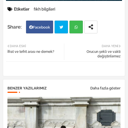
Etiketler
fıkh bilgileri
Facebook
Twi
Wh
DAHA ESKI
DAHA YENI
İfrat ve tefrit arası ne demek?
Orucun şekli ve vakti
tter
atsa
değiştirilemez
pp
BENZER YAZILARIMIZ
Daha fazla göster