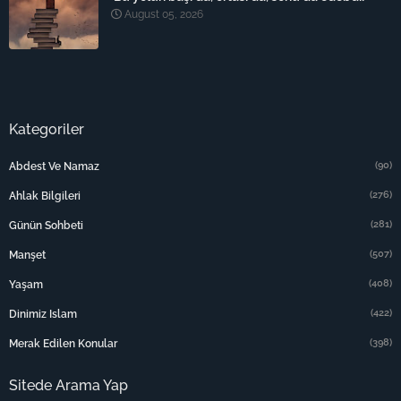
August 05, 2026
Kategoriler
(90)
Abdest Ve Namaz
(276)
Ahlak Bilgileri
(281)
Günün Sohbeti
(507)
Manşet
(408)
Yaşam
(422)
Dinimiz Islam
(398)
Merak Edilen Konular
Sitede Arama Yap