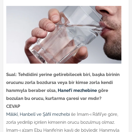
Sual: Tehdidini yerine getirebilecek biri, başka birinin
orucunu zorla bozdursa veya bir kimse zorla kendi
hanımıyla beraber olsa,
Hanefî mezhebine
göre
bozulan bu orucu, kurtarma çaresi var mıdır?
CEVAP
Mâlikî, Hanbelî ve Şâfiî mezhebi
ile İmam-ı Râfiî’ye göre,
zorla yedirilip içirilen kimsenin orucu bozulmuş olmaz.
İmam-ı a’zam Ebu Hanife’nin kavli de böyledir. Hanımıyla