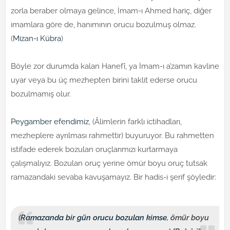
zorla beraber olmaya gelince, İmam-ı Ahmed hariç, diğer
imamlara göre de, hanımının orucu bozulmuş olmaz.
(
Mizan-ı Kübra
)
Böyle zor durumda kalan Hanefî, ya İmam-ı a’zamın kavline
uyar veya bu üç mezhepten birini taklit ederse orucu
bozulmamış olur.
Peygamber efendimiz
, (Âlimlerin farklı ictihadları,
mezheplere ayrılması rahmettir) buyuruyor. Bu rahmetten
istifade ederek bozulan oruçlarımızı kurtarmaya
çalışmalıyız. Bozulan oruç yerine ömür boyu oruç tutsak
ramazandaki sevaba kavuşamayız. Bir hadis-i şerif şöyledir:
(
Ramazanda bir gün orucu bozulan kimse
, ömür boyu