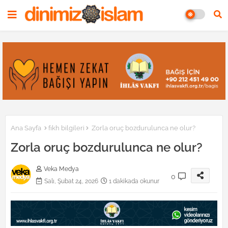
Ana Sayfa
fıkh bilgileri
Zorla oruç bozdurulunca ne olur?
Zorla oruç bozdurulunca ne olur?
Veka Medya
0
Salı, Şubat 24, 2026
1 dakikada okunur