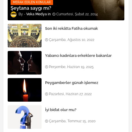
MERAK EDILEN KONULAR
Şeytana saygı mı?
Veka Medya
Cumartesi, Şubat 22, 2014
Son iki rekâtta Fatiha okumak
Çarşamba, Ağustos 10, 2022
Yabancı kadınlara erkeklere bakanlar
Perşembe, Haziran 19, 2025
Peygamberler günah işlemez
Pazartesi, Haziran 27, 2022
İyi bid’at olur mu?
Çarşamba, Temmuz 15, 2020