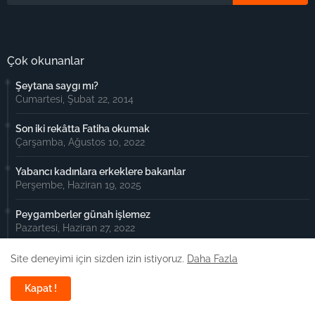
Çok okunanlar
Şeytana saygı mı?
Cumartesi, Şubat 22, 2014
Son iki rekâtta Fatiha okumak
Çarşamba, Ağustos 10, 2022
Yabancı kadınlara erkeklere bakanlar
Perşembe, Haziran 19, 2025
Peygamberler günah işlemez
Pazartesi, Haziran 27, 2022
İyi bid’at olur mu?
Site deneyimi için sizden izin istiyoruz.
Daha Fazla
Çarşamba, Temmuz 15, 2020
Kapat !