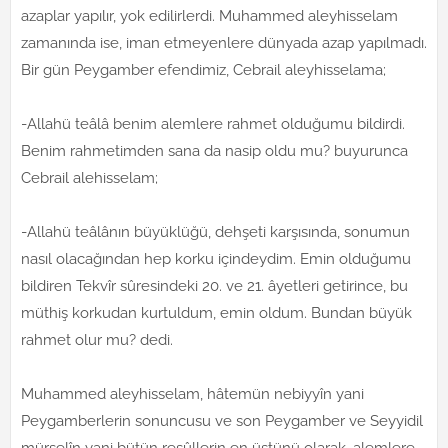
azaplar yapılır, yok edilirlerdi. Muhammed aleyhisselam
zamanında ise, iman etmeyenlere dünyada azap yapılmadı.
Bir gün Peygamber efendimiz, Cebrail aleyhisselama;
-Allahü teâlâ benim alemlere rahmet olduğumu bildirdi.
Benim rahmetimden sana da nasip oldu mu? buyurunca
Cebrail alehisselam;
-Allahü teâlânın büyüklüğü, dehşeti karşısında, sonumun
nasıl olacağından hep korku içindeydim. Emin olduğumu
bildiren Tekvîr sûresindeki 20. ve 21. âyetleri getirince, bu
müthiş korkudan kurtuldum, emin oldum. Bundan büyük
rahmet olur mu? dedi.
Muhammed aleyhisselam, hâtemün nebiyyîn yani
Peygamberlerin sonuncusu ve son Peygamber ve Seyyidil
mürselîn yani bütün resûllerin en üstünü olarak, alemlere