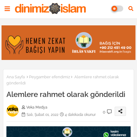
Ana Sayfa
Peygamber efendimiz
Alemlere rahmet olarak
gönderildi
Alemlere rahmet olarak gönderildi
Veka Medya
0
Salı, Şubat 01, 2022
4 dakikada okunur