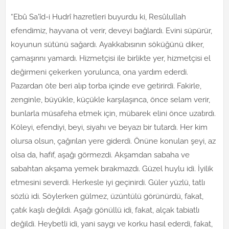
“Ebû Sa'îd-i Hudrî hazretleri buyurdu ki, Resûlullah
efendimiz, hayvana ot verir, deveyi bağlardı. Evini süpürür,
koyunun sütünü sağardı. Ayakkabısının söküğünü diker,
çamaşırını yamardı. Hizmetçisi ile birlikte yer, hizmetçisi el
değirmeni çekerken yorulunca, ona yardım ederdi.
Pazardan öte beri alıp torba içinde eve getirirdi. Fakirle,
zenginle, büyükle, küçükle karşılaşınca, önce selam verir,
bunlarla müsafeha etmek için, mübarek elini önce uzatırdı.
Köleyi, efendiyi, beyi, siyahı ve beyazı bir tutardı. Her kim
olursa olsun, çağırılan yere giderdi. Önüne konulan şeyi, az
olsa da, hafif, aşağı görmezdi. Akşamdan sabaha ve
sabahtan akşama yemek bırakmazdı. Güzel huylu idi. İyilik
etmesini severdi. Herkesle iyi geçinirdi. Güler yüzlü, tatlı
sözlü idi. Söylerken gülmez, üzüntülü görünürdü, fakat,
çatık kaşlı değildi. Aşağı gönüllü idi, fakat, alçak tabiatlı
değildi. Heybetli idi, yani saygı ve korku hasıl ederdi, fakat,