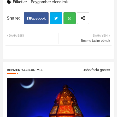
Etiketler
Peygamber efendimiz
Facebook
Twi
Wh
DAHA ESKI
DAHA YENI
Resme tazim etmek
tter
atsa
pp
BENZER YAZILARIMIZ
Daha fazla göster