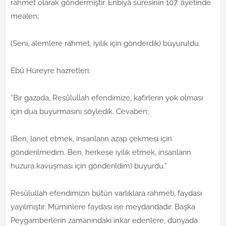
rahmet olarak göndermiştir. Enbiyâ sûresinin 107. âyetinde
mealen;
(Seni, alemlere rahmet, iyilik için gönderdik) buyuruldu.
Ebû Hüreyre hazretleri;
“Bir gazada, Resûlullah efendimize, kafirlerin yok olması
için dua buyurmasını söyledik. Cevaben;
(Ben, lanet etmek, insanların azap çekmesi için
gönderilmedim. Ben, herkese iyilik etmek, insanların
huzura kavuşması için gönderildim) buyurdu.”
Resûlullah efendimizin bütün varlıklara rahmeti, faydası
yayılmıştır. Müminlere faydası ise meydandadır. Başka
Peygamberlerin zamanındaki inkar edenlere, dünyada