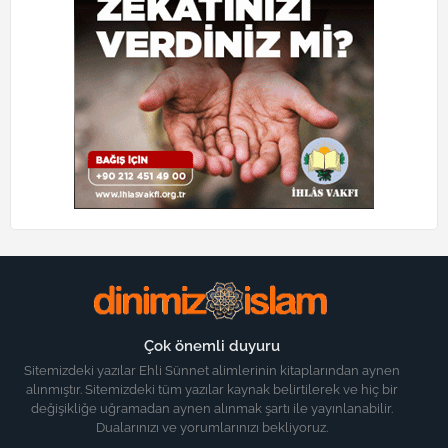
Çok önemli duyuru
Sitemizdeki yazılar Ehli Sünnet alimlerinin kitaplarından aynen
alınmıştır. Sitemizdeki tüm yazılar kaynak belirtilerek ve hiç bir
değişikliğe uğramadan aynen alınmak şartı ile yayınlanabilir.
Dualarınızı ve yorumlarınızı bekliyoruz.