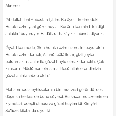
Akreme;
“Abdullah ibni Abbas’tan işittim. Bu âyet-i kerimedeki
Huluk-ı azim yani güzel huylar, Kur’ân-ı kerimin bildirdiği
ahlaktır” buyuruyor. Hadâik-ul-hakâyık kitabında diyor ki:
“Âyet-i kerimede, (Sen huluk-ı azim üzeresin) buyuruldu.
Huluk-ı azim demek, Allahü teâlâ ile sır, gizli şeyleri
bulunmak, insanlar ile güzel huylu olmak demektir. Çok
kimsenin Müslüman olmasına, Resûlullah efendimizin
güzel ahlakı sebep oldu.”
Muhammed aleyhisselamın bin mucizesi göründü, dost
düşman herkes de bunu söyledi. Bu kadar mucizelerin en
kıymetlisi, edepli olması ve güzel huyları idi. Kimyâ-i
Se'âdet kitabında diyor ki: