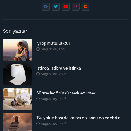
Son yazılar
İyi eş mutluluktur
August 06, 2026
İstinca, istibra ve istinka
August 06, 2026
Sünnetler özürsüz terk edilmez
August 05, 2026
'Bu yolun başı da, ortası da, sonu da edebdir'
August 05, 2026