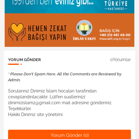
0Yorumlar
YORUM GÖNDER
* Please Don't Spam Here. All the Comments are Reviewed by
Admin.
Sorularınız Dinimiz İslam hocaları tarafından
cevaplandırılacaktır. Lütfen suallerinizi:
dinimizislam2@gmail.com mail adresine gönderiniz.
Teşekkürler.
Hakiki Dinimiz site yönetimi
Yorum Gönder (0)