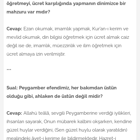
öğretmeyi, ücret karşılığında yapmanın dinimizce bir
mahzuru var mıdır?
Cevap:
Ezan okumak, imamlık yapmak, Kur’an-ı kerim ve
mevlid okumak, din bilgisi öğretmek için ücret almak caiz
değil ise de, imamlık, müezzinlik ve ilim öğretmek için
ücret almaya izin verilmiştir.
***
Sual: Peygamber efendimiz, her bakımdan üstün
olduğu gibi, ahlaken de üstün değil midir?
Cevap:
Allahü teâlâ, sevgili Peygamberine verdiği iyilikleri,
ihsanları sayarak, Onun mübarek kalbini okşarken, kendine
güzel huylar verdiğini, (Sen güzel huylu olarak yaratıldın)
mealindeki âyet-i kerime ile bildirmektedir. Hazret-i