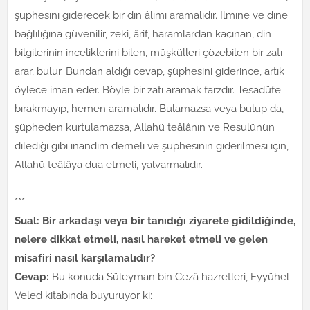
şüphesini giderecek bir din âlimi aramalıdır. İlmine ve dine
bağlılığına güvenilir, zeki, ârif, haramlardan kaçınan, din
bilgilerinin inceliklerini bilen, müşkülleri çözebilen bir zatı
arar, bulur. Bundan aldığı cevap, şüphesini giderince, artık
öylece iman eder. Böyle bir zatı aramak farzdır. Tesadüfe
bırakmayıp, hemen aramalıdır. Bulamazsa veya bulup da,
şüpheden kurtulamazsa, Allahü teâlânın ve Resulünün
dilediği gibi inandım demeli ve şüphesinin giderilmesi için,
Allahü teâlâya dua etmeli, yalvarmalıdır.
***
Sual: Bir arkadaşı veya bir tanıdığı ziyarete gidildiğinde,
nelere dikkat etmeli, nasıl hareket etmeli ve gelen
misafiri nasıl karşılamalıdır?
Cevap:
Bu konuda Süleyman bin Cezâ hazretleri, Eyyühel
Veled kitabında buyuruyor ki: