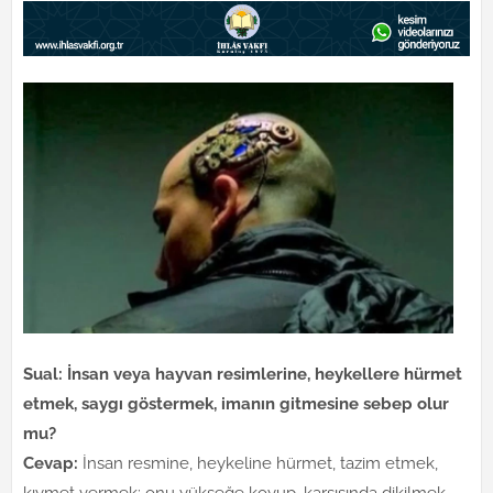
Sual: İnsan veya hayvan resimlerine, heykellere hürmet
etmek, saygı göstermek, imanın gitmesine sebep olur
mu?
Cevap:
İnsan resmine, heykeline hürmet, tazim etmek,
kıymet vermek; onu yükseğe koyup, karşısında dikilmek,