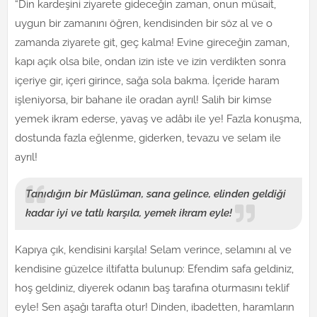
“Din kardeşini ziyarete gideceğin zaman, onun müsait,
uygun bir zamanını öğren, kendisinden bir söz al ve o
zamanda ziyarete git, geç kalma! Evine gireceğin zaman,
kapı açık olsa bile, ondan izin iste ve izin verdikten sonra
içeriye gir, içeri girince, sağa sola bakma. İçeride haram
işleniyorsa, bir bahane ile oradan ayrıl! Salih bir kimse
yemek ikram ederse, yavaş ve adâbı ile ye! Fazla konuşma,
dostunda fazla eğlenme, giderken, tevazu ve selam ile
ayrıl!
Tanıdığın bir Müslüman, sana gelince, elinden geldiği
kadar iyi ve tatlı karşıla, yemek ikram eyle!
Kapıya çık, kendisini karşıla! Selam verince, selamını al ve
kendisine güzelce iltifatta bulunup: Efendim safa geldiniz,
hoş geldiniz, diyerek odanın baş tarafına oturmasını teklif
eyle! Sen aşağı tarafta otur! Dinden, ibadetten, haramların