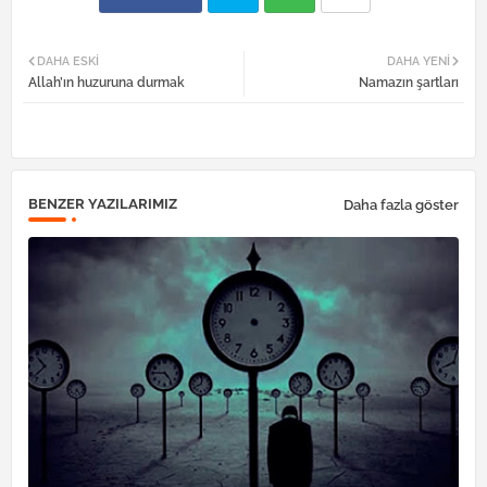
Twi
Wh
DAHA ESKI
DAHA YENI
Allah’ın huzuruna durmak
Namazın şartları
tter
atsa
pp
BENZER YAZILARIMIZ
Daha fazla göster