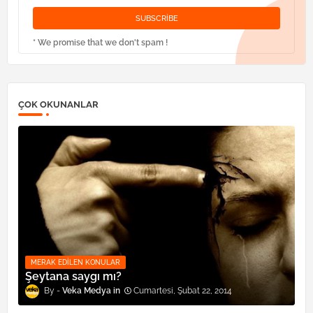
* We promise that we don't spam !
ÇOK OKUNANLAR
MERAK EDILEN KONULAR
Şeytana saygı mı?
Veka Medya
Cumartesi, Şubat 22, 2014