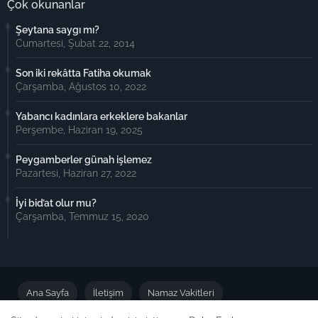
Çok okunanlar
Şeytana saygı mı?
Cumartesi, Şubat 22, 2014
Son iki rekâtta Fatiha okumak
Çarşamba, Ağustos 10, 2022
Yabancı kadınlara erkeklere bakanlar
Perşembe, Haziran 19, 2025
Peygamberler günah işlemez
Pazartesi, Haziran 27, 2022
İyi bid’at olur mu?
Çarşamba, Temmuz 15, 2020
Ana Sayfa
İletişim
Namaz Vakitleri