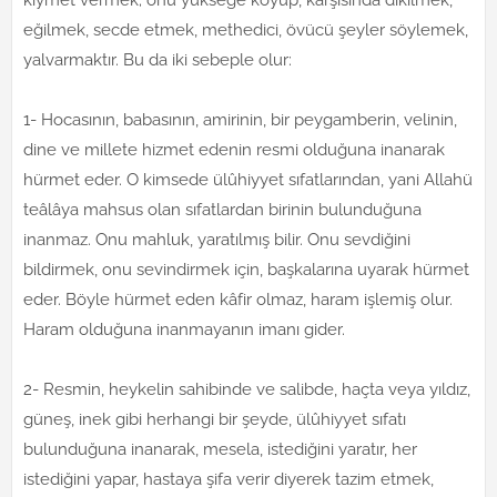
eğilmek, secde etmek, methedici, övücü şeyler söylemek,
yalvarmaktır. Bu da iki sebeple olur:
1- Hocasının, babasının, amirinin, bir peygamberin, velinin,
dine ve millete hizmet edenin resmi olduğuna inanarak
hürmet eder. O kimsede ülûhiyyet sıfatlarından, yani Allahü
teâlâya mahsus olan sıfatlardan birinin bulunduğuna
inanmaz. Onu mahluk, yaratılmış bilir. Onu sevdiğini
bildirmek, onu sevindirmek için, başkalarına uyarak hürmet
eder. Böyle hürmet eden kâfir olmaz, haram işlemiş olur.
Haram olduğuna inanmayanın imanı gider.
2- Resmin, heykelin sahibinde ve salibde, haçta veya yıldız,
güneş, inek gibi herhangi bir şeyde, ülûhiyyet sıfatı
bulunduğuna inanarak, mesela, istediğini yaratır, her
istediğini yapar, hastaya şifa verir diyerek tazim etmek,