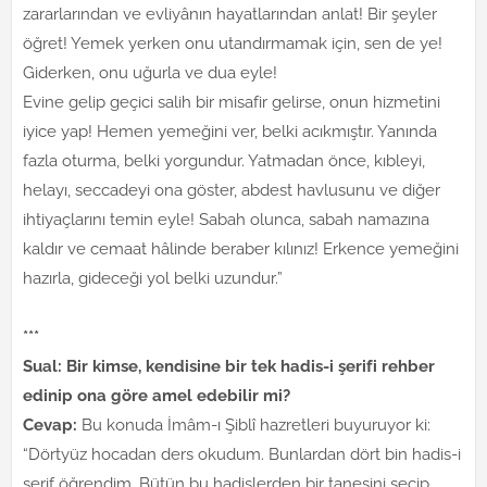
zararlarından ve evliyânın hayatlarından anlat! Bir şeyler
öğret! Yemek yerken onu utandırmamak için, sen de ye!
Giderken, onu uğurla ve dua eyle!
Evine gelip geçici salih bir misafir gelirse, onun hizmetini
iyice yap! Hemen yemeğini ver, belki acıkmıştır. Yanında
fazla oturma, belki yorgundur. Yatmadan önce, kıbleyi,
helayı, seccadeyi ona göster, abdest havlusunu ve diğer
ihtiyaçlarını temin eyle! Sabah olunca, sabah namazına
kaldır ve cemaat hâlinde beraber kılınız! Erkence yemeğini
hazırla, gideceği yol belki uzundur.”
***
Sual: Bir kimse, kendisine bir tek hadis-i şerifi rehber
edinip ona göre amel edebilir mi?
Cevap:
Bu konuda İmâm-ı Şiblî hazretleri buyuruyor ki:
“Dörtyüz hocadan ders okudum. Bunlardan dört bin hadis-i
şerif öğrendim. Bütün bu hadislerden bir tanesini seçip