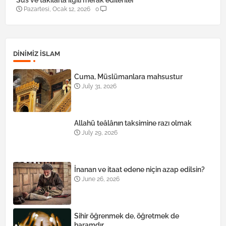
Süs ve takılarla ilgili merak edilenler
Pazartesi, Ocak 12, 2026
0
DINIMIZ ISLAM
Cuma, Müslümanlara mahsustur
July 31, 2026
Allahü teâlânın taksimine razı olmak
July 29, 2026
İnanan ve itaat edene niçin azap edilsin?
June 26, 2026
Sihir öğrenmek de, öğretmek de
haramdır