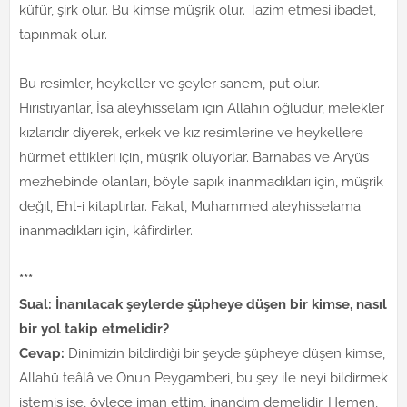
küfür, şirk olur. Bu kimse müşrik olur. Tazim etmesi ibadet,
tapınmak olur.
Bu resimler, heykeller ve şeyler sanem, put olur.
Hıristiyanlar, İsa aleyhisselam için Allahın oğludur, melekler
kızlarıdır diyerek, erkek ve kız resimlerine ve heykellere
hürmet ettikleri için, müşrik oluyorlar. Barnabas ve Aryüs
mezhebinde olanları, böyle sapık inanmadıkları için, müşrik
değil, Ehl-i kitaptırlar. Fakat, Muhammed aleyhisselama
inanmadıkları için, kâfirdirler.
***
Sual: İnanılacak şeylerde şüpheye düşen bir kimse, nasıl
bir yol takip etmelidir?
Cevap:
Dinimizin bildirdiği bir şeyde şüpheye düşen kimse,
Allahü teâlâ ve Onun Peygamberi, bu şey ile neyi bildirmek
istemiş ise, öylece iman ettim, inandım demelidir. Hemen,