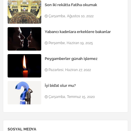
Son iki rekâtta Fatiha okumak
Çarşamba, Ağustos 10, 2022
Yabancı kadınlara erkeklere bakanlar
Perşembe, Haziran 19, 2025
Peygamberler günah işlemez
Pazartesi, Haziran 27, 2022
İyi bid’at olur mu?
Çarşamba, Temmuz 15, 2020
SOSYAL MEDYA