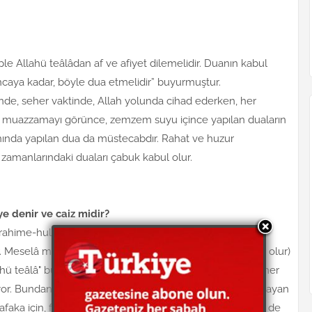
lple Allahü teâlâdan af ve afiyet dilemelidir. Duanın kabul
ncaya kadar, böyle dua etmelidir” buyurmuştur.
e, seher vaktinde, Allah yolunda cihad ederken, her
 muazzamayı görünce, zemzem suyu içince yapılan duaların
anında yapılan dua da müstecabdır. Rahat ve huzur
zamanlarındaki duaları çabuk kabul olur.
eye denir ve caiz midir?
ahime-hullahü teâlâ" (Eşbâh) kitabında, beşinci kaidenin
lir. Meselâ muhtaç olanın fâiz ödeyerek ödünç alması câiz olur)
 teâlâ" burayı açıklarken, (Meselâ on altın ödünç alıp, her
diyor. Bundan anlaşılıyor ki, nafakaya muhtaç olup, çalışamayan
aka için, fâiz ile ödünç alması câiz olur. Fakat, bu hâlde de