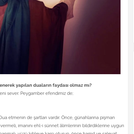
ylenerek yapılan duaların faydası olmaz mı?
deni sever. Peygamber efendimiz de;
. Dua etmenin de şartları vardır. Önce, günahlarına pişman
 vermeli, imanını ehl-i sünnet âlimlerinin bildirdiklerine uygun
inanmalı, yüzü kıbleye karşı oturup, önce hamd ve salevat