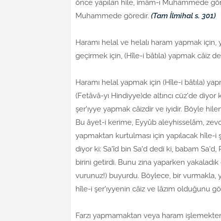
önce yapılan hile, imâm-ı Muhammede göre
Muhammede göredir.
(Tam İlmihal s. 301)
Haramı helal ve helalı haram yapmak için, 
geçirmek için, (Hîle-i bâtıla) yapmak câiz değ
Haramı helal yapmak için (Hîle-i bâtıla) yap
(Fetâvâ-yı Hindiyye)de altıncı cüz'de diyor 
şer'ıyye yapmak câizdir ve iyidir. Böyle hil
Bu âyet-i kerime, Eyyûb aleyhisselâm, ze
yapmaktan kurtulması için yapılacak hîle-i ş
diyor ki: Sa'îd bin Sa'd dedi ki, babam Sa'd,
birini getirdi. Bunu zina yaparken yakaladık 
vurunuz!) buyurdu. Böylece, bir vurmakla, y
hîle-i şer'ıyyenin câiz ve lâzım olduğunu g
Farzı yapmamaktan veya haram işlemekten ku