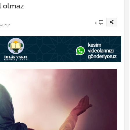
l olmaz
0
okunur