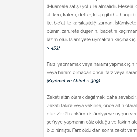
(Muamele satışı) yolu ile almalıdır. Meselâ, 
alırken, kalem, defter, kitap gibi herhangi bir 
ile, bid'at ile karşılaşıldığı zaman, İslâmiyet
olanın, zarurete düşenin, ibadetini kaçırma
lâzım olur. İslâmiyete uymaktan kaçmak için 
s. 453)
Farzı yapmamak veya haramı yapmak için hile
veya haram olmadan önce, farz veya haram o
(Kıyâmet ve Ahiret s. 309)
Zekâtı altın olarak dağıtmak, daha sevabdır. 
Zekâtı fakire veya vekiline, önce altın olara
olur. Zekâtı ahkâm-ı islâmiyyeye uygun ver
şer'ıyye yapmanın câiz olduğu ve fakirin al
bildirilmiştir. Farz olduktan sonra zekât ve