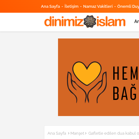
Ana Sayfa
İletişim
Namaz Vakitleri
Önemli Du
An
Ana Sayfa
Manşet
Gafletle edilen dua kabul 