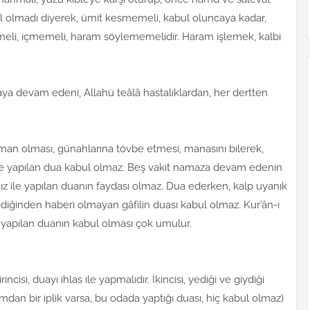
l olmadı diyerek, ümit kesmemeli, kabul oluncaya kadar,
eli, içmemeli, haram söylememelidir. Haram işlemek, kalbi
aya devam edeni, Allahü teâlâ hastalıklardan, her dertten
man olması, günahlarına tövbe etmesi, manasını bilerek,
ple yapılan dua kabul olmaz. Beş vakit namaza devam edenin
ız ile yapılan duanın faydası olmaz. Dua ederken, kalp uyanık
ediğinden haberi olmayan gâfilin duası kabul olmaz. Kur’ân-ı
yapılan duanın kabul olması çok umulur.
incisi, duayı ihlas ile yapmalıdır. İkincisi, yediği ve giydiği
dan bir iplik varsa, bu odada yaptığı duası, hiç kabul olmaz)