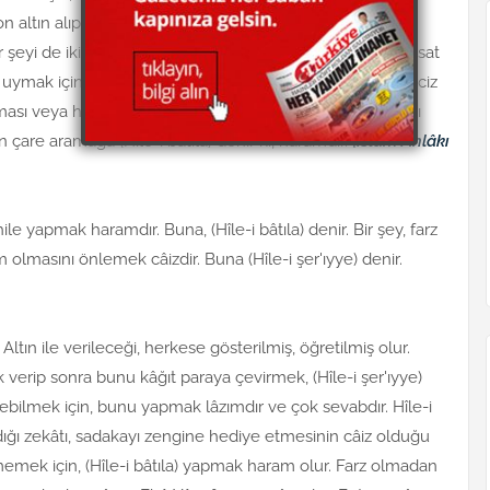
on altın alıp, oniki altın ödemekte uyuşulunca, on altını
şeyi de iki altına satın alıp, oniki altın borçlanır. Böyle, fesat
e uymak için, ihtiyatlı yol aramağa, (Hîle-i şer'ıyye) denir. Âciz
ması veya haram işlememesi için (Hîle-i şer'ıyye) yapması
çare aramağa (Hîle-i bâtıla) denir ki, haramdır.
(İslâm Ahlâkı
 yapmak haramdır. Buna, (Hîle-i bâtıla) denir. Bir şey, farz
lmasını önlemek câizdir. Buna (Hîle-i şer'ıyye) denir.
Altın ile verileceği, herkese gösterilmiş, öğretilmiş olur.
k verip sonra bunu kâğıt paraya çevirmek, (Hîle-i şer'ıyye)
ebilmek için, bunu yapmak lâzımdır ve çok sevabdır. Hîle-i
dığı zekâtı, sadakayı zengine hediye etmesinin câiz olduğu
rmemek için, (Hîle-i bâtıla) yapmak haram olur. Farz olmadan