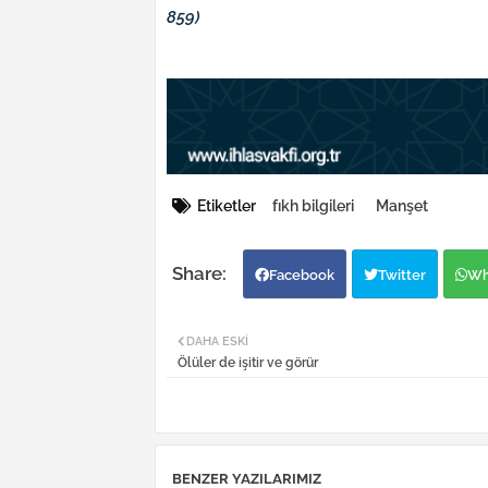
859)
Etiketler
fıkh bilgileri
Manşet
Facebook
Twitter
Wh
DAHA ESKI
Ölüler de işitir ve görür
BENZER YAZILARIMIZ