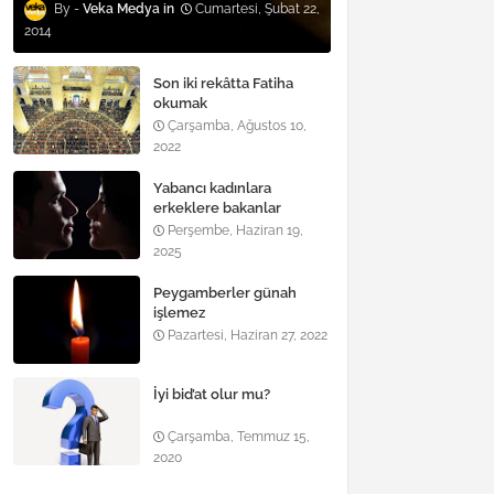
Veka Medya
Cumartesi, Şubat 22,
2014
Son iki rekâtta Fatiha
okumak
Çarşamba, Ağustos 10,
2022
Yabancı kadınlara
erkeklere bakanlar
Perşembe, Haziran 19,
2025
Peygamberler günah
işlemez
Pazartesi, Haziran 27, 2022
İyi bid’at olur mu?
Çarşamba, Temmuz 15,
2020