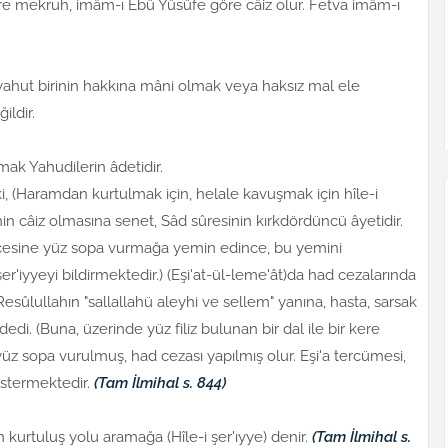
 mekruh, imâm-ı Ebû Yûsüfe göre câiz olur. Fetva imâm-ı
yahut birinin hakkına mâni olmak veya haksız mal ele
ildir.
mak Yahudilerin âdetidir.
ki, (Haramdan kurtulmak için, helale kavuşmak için hîle-i
enin câiz olmasına senet, Sâd sûresinin kırkdördüncü âyetidir.
vcesine yüz sopa vurmağa yemin edince, bu yemini
er'iyyeyi bildirmektedir.) (Eşi'at-ül-leme'ât)da had cezalarında
 Resûlullahın "sallallahü aleyhi ve sellem" yanına, hasta, sarsak
dedi. (Buna, üzerinde yüz filiz bulunan bir dal ile bir kere
üz sopa vurulmuş, had cezası yapılmış olur. Eşi'a tercümesi,
östermektedir.
(Tam İlmihal s. 844)
rtuluş yolu aramağa (Hîle-i şer'ıyye) denir.
(Tam İlmihal s.