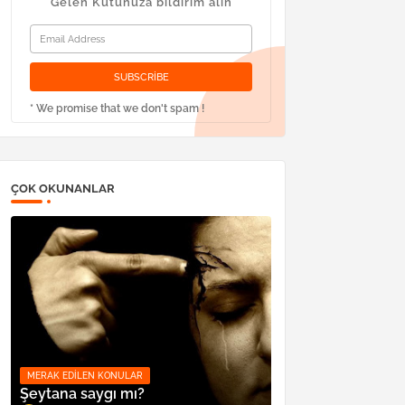
Gelen Kutunuza bildirim alın
* We promise that we don't spam !
ÇOK OKUNANLAR
MERAK EDILEN KONULAR
Şeytana saygı mı?