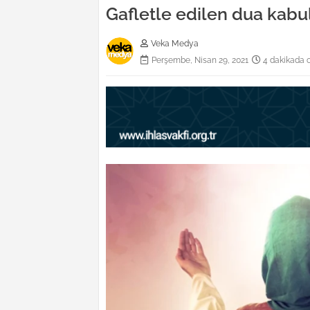
Gafletle edilen dua kabu
Veka Medya
Perşembe, Nisan 29, 2021
4 dakikada 