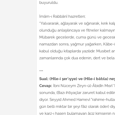
buyuruldu.
İmâm-ı Rabbânî hazretleri;
“Yalvararak, ağlayarak ve sığınarak, kırık ka
olunduğu anlaşılıncaya ve fitneler kalmayı
Mübarek gecelerde, cuma günü ve gecesind
namazdan sonra, yağmur yağarken, Kâbe-i
kabul olduğu kitaplarda yazılıdır. Musibet 
zamanlarında çok dua edenin, dert ve bela 
***
Sual: (Hîle-i şer'ıyye) ve (Hîle-i bâtıla) n
Cevap:
İbni Nüceym Zeyn-ül-Âbidîn Mısrî "r
sonunda, (Bazı ihtiyaçlar zaruret kabul edi
diyor. Seyyid Ahmed Hamevî "rahime-hullahü
gün belli miktar bir şeyi fâiz olarak öder) 
ve karz-ı hasen bulamayan âciz kimsenin naf