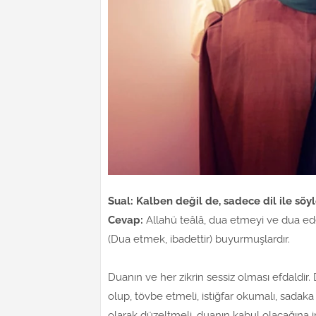
Sual: Kalben değil de, sadece dil ile sö
Cevap:
Allahü teâlâ, dua etmeyi ve dua e
(Dua etmek, ibadettir) buyurmuşlardır.
Duanın ve her zikrin sessiz olması efdaldir
olup, tövbe etmeli, istiğfar okumalı, sadaka
olarak düzeltmeli, duanın kabul olacağına 