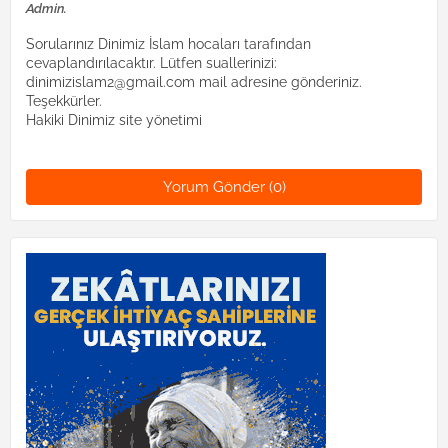
Admin.
Sorularınız Dinimiz İslam hocaları tarafından
cevaplandırılacaktır. Lütfen suallerinizi:
dinimizislam2@gmail.com mail adresine gönderiniz.
Teşekkürler.
Hakiki Dinimiz site yönetimi
Yorum Gönder (0)