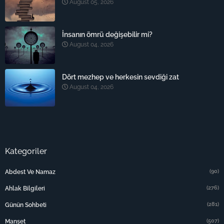
August 05, 2026
İnsanın ömrü değişebilir mi?
August 04, 2026
Dört mezhep ve herkesin sevdiği zat
August 04, 2026
Kategoriler
(90)
Abdest Ve Namaz
(276)
Ahlak Bilgileri
(281)
Günün Sohbeti
(507)
Manşet