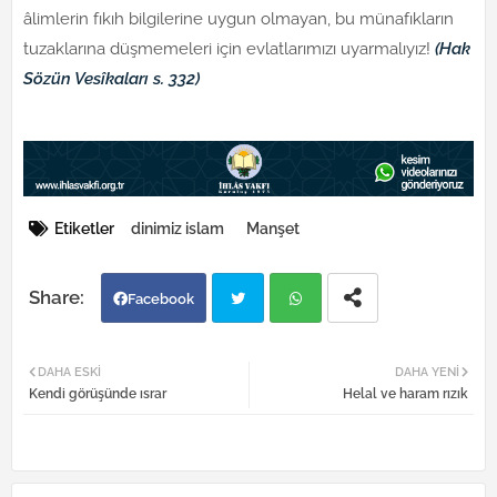
âlimlerin fıkıh bilgilerine uygun olmayan, bu münafıkların
tuzaklarına düşmemeleri için evlatlarımızı uyarmalıyız!
(Hak
Sözün Vesîkaları s. 332)
Etiketler
dinimiz islam
Manşet
Facebook
Twi
Wh
DAHA ESKI
DAHA YENI
Kendi görüşünde ısrar
Helal ve haram rızık
tter
atsa
pp