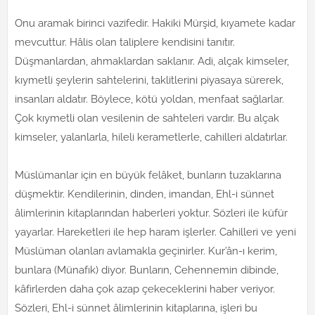
Onu aramak birinci vazifedir. Hakiki Mürşid, kıyamete kadar
mevcuttur. Hâlis olan taliplere kendisini tanıtır.
Düşmanlardan, ahmaklardan saklanır. Adi, alçak kimseler,
kıymetli şeylerin sahtelerini, taklitlerini piyasaya sürerek,
insanları aldatır. Böylece, kötü yoldan, menfaat sağlarlar.
Çok kıymetli olan vesilenin de sahteleri vardır. Bu alçak
kimseler, yalanlarla, hileli kerametlerle, cahilleri aldatırlar.
Müslümanlar için en büyük felâket, bunların tuzaklarına
düşmektir. Kendilerinin, dinden, imandan, Ehl-i sünnet
âlimlerinin kitaplarından haberleri yoktur. Sözleri ile küfür
yayarlar. Hareketleri ile hep haram işlerler. Cahilleri ve yeni
Müslüman olanları avlamakla geçinirler. Kur’ân-ı kerim,
bunlara (Münafık) diyor. Bunların, Cehennemin dibinde,
kâfirlerden daha çok azap çekeceklerini haber veriyor.
Sözleri, Ehl-i sünnet âlimlerinin kitaplarına, işleri bu