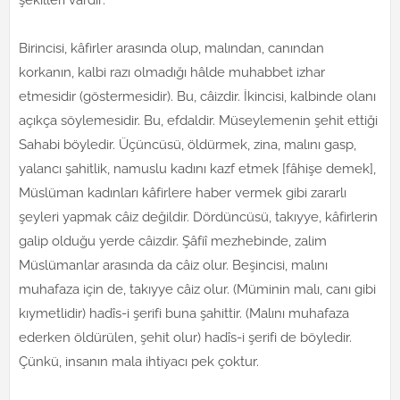
Birincisi, kâfirler arasında olup, malından, canından
korkanın, kalbi razı olmadığı hâlde muhabbet izhar
etmesidir (göstermesidir). Bu, câizdir. İkincisi, kalbinde olanı
açıkça söylemesidir. Bu, efdaldir. Müseylemenin şehit ettiği
Sahabi böyledir. Üçüncüsü, öldürmek, zina, malını gasp,
yalancı şahitlik, namuslu kadını kazf etmek [fâhişe demek],
Müslüman kadınları kâfirlere haber vermek gibi zararlı
şeyleri yapmak câiz değildir. Dördüncüsü, takıyye, kâfirlerin
galip olduğu yerde câizdir. Şâfiî mezhebinde, zalim
Müslümanlar arasında da câiz olur. Beşincisi, malını
muhafaza için de, takıyye câiz olur. (Müminin malı, canı gibi
kıymetlidir) hadîs-i şerifi buna şahittir. (Malını muhafaza
ederken öldürülen, şehit olur) hadîs-i şerifi de böyledir.
Çünkü, insanın mala ihtiyacı pek çoktur.