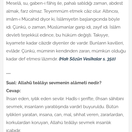
Meselâ, su, gaben-i fâhiş ile, pahalı satıldığı zaman, abdest
almak, farz olmaz. Teyemmüm etmek câiz olur. Altıncısı,
imâm-ı Mücahid diyor ki, İslâmiyetin başlangıcında böyle
idi. Çünkü, o zaman, Müslümanlar garip idi, zayıf idi. İslâm
devleti teşekkül edince, bu hüküm değişti. Takıyye,
kıyamete kadar câizdir diyenler de vardır. Bunların kavilleri,
evlâdır. Çünkü, müminin kendinden zararı, mümkün olduğu
kadar def etmesi lâzımdır.
(Hak Sözün Vesîkalar s. 350)
***
Sual: Allahü teâlâyı sevmenin alâmeti nedir?
Cevap:
İhsan eden, iyilik eden sevilir. Hadîs-i şerifte, (İhsan sâhibini
sevmek, insanların yaratılışında vardır) buyuruldu. Bütün
iyilikleri yaratan, insana, can, mal, sıhhat veren, zararlardan,
korkulardan koruyan, Allahü teâlâyı sevmek insanlık
icabıdır.