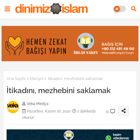
Ana Sayfa
Manşet
İtikadını, mezhebini saklamak
İtikadını, mezhebini saklamak
Veka Medya
0
Pazartesi, Kasım 16, 2020
2 dakikada
okunur