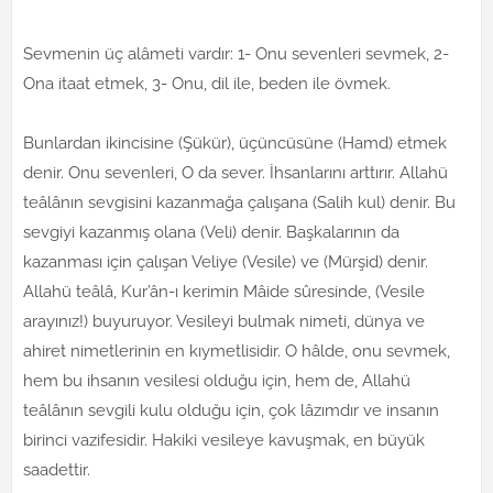
Sevmenin üç alâmeti vardır: 1- Onu sevenleri sevmek, 2-
Ona itaat etmek, 3- Onu, dil ile, beden ile övmek.
Bunlardan ikincisine (Şükür), üçüncüsüne (Hamd) etmek
denir. Onu sevenleri, O da sever. İhsanlarını arttırır. Allahü
teâlânın sevgisini kazanmağa çalışana (Salih kul) denir. Bu
sevgiyi kazanmış olana (Veli) denir. Başkalarının da
kazanması için çalışan Veliye (Vesile) ve (Mürşid) denir.
Allahü teâlâ, Kur’ân-ı kerimin Mâide sûresinde, (Vesile
arayınız!) buyuruyor. Vesileyi bulmak nimeti, dünya ve
ahiret nimetlerinin en kıymetlisidir. O hâlde, onu sevmek,
hem bu ihsanın vesilesi olduğu için, hem de, Allahü
teâlânın sevgili kulu olduğu için, çok lâzımdır ve insanın
birinci vazifesidir. Hakiki vesileye kavuşmak, en büyük
saadettir.