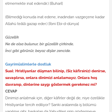
etmemekte inat edendir.) [Buharî]
(Bilmediği konuda inat edene, inadından vazgeçene kadar
Allahü teâlâ gazap eder.) [İbni Ebi-d-dünya]
Güzellik
Ne de olsa bulunur, bir güzellik çirkinde,
İnci gibi görünür, beyaz dişler zencide.
Gayrimüslimlerle dostluk
Sual: Hristiyanlar düşman bilinip, (Siz kâfirsiniz) denirse,
savaşılırsa, onlara dinimizi anlatamayız. Onlara hoş
davranıp, dinlerine saygı göstermek gerekmez mi?
CEVAP
Dinimizi anlatmak için, diğer kâfirler değil de, niye özellikle
Hristiyanlar tercih ediliyor? Sanki aralarında iş bölümü
yapılmış gibi, başkaları da Yahudileri şirin göstermeye