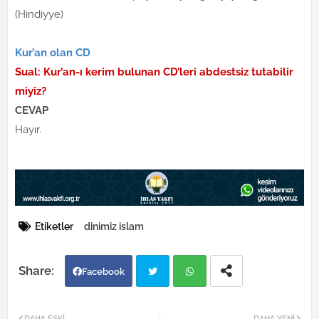
(Hindiyye)
Kur’an olan CD
Sual: Kur’an-ı kerim bulunan CD’leri abdestsiz tutabilir
miyiz?
CEVAP
Hayır.
Etiketler
dinimiz islam
Facebook
Twi
Wh
DAHA ESKI
DAHA YENI