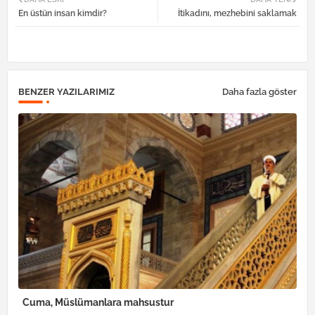
En üstün insan kimdir?
İtikadını, mezhebini saklamak
tter
atsa
pp
BENZER YAZILARIMIZ
Daha fazla göster
Cuma, Müslümanlara mahsustur