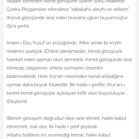
İstişare etmeden kendi görüşüne uyanın sonu felakettir.
Çünkü Peygamber efendimiz "sallallahü aleyhi ve sellem",
(Kendi görüşünde ısrar eden hüsrana uğrar) buyurmuştur.
(Şir’a şerhi)
İmam-ı Ebu Yusuf'un yüzüğünde, (Men amile bi-re’yihi
nedime) yazılıydı. (Ehline danışmadan, kendi görüşüyle
hareket eden pişman olur) demektir. Kendi görüşünde ısrar
etmeyip, istişarenin, ehline sormanın önemini
bildirmektedir. Hele Kur’an-ı kerimden kendi anladığına
uymak daha büyük felakettir. Bir hadis-i şerifte, (Kur'an-ı
kerimi kendi görüşüyle açıklayan kâfir olur) buyuruluyor.
(Deylemî)
(Benim görüşüm doğrudur) diye ısrar etmek, hakkı kabul
etmemek, inat olur. İki hadis-i şerif şöyledir:
(Allahü teâlânın en sevmediği kimse, hakkı kabul