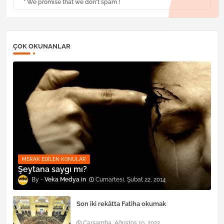
* We promise that we don't spam !
ÇOK OKUNANLAR
MERAK EDILEN KONULAR
Şeytana saygı mı?
Veka Medya
Cumartesi, Şubat 22, 2014
Son iki rekâtta Fatiha okumak
Çarşamba, Ağustos 10, 2022