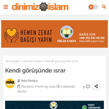
Ana Sayfa
dinimiz islam
Kendi görüşünde ısrar
Kendi görüşünde ısrar
Veka Medya
0
Pazartesi, Kasım 09, 2020
2 dakikada
okunur