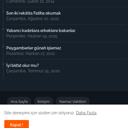
Cumartesi, Şubat 22, 2014
Son iki rekâtta Fatiha okumak
Çarşamba, Ağustos 10, 2022
Yabancı kadınlara erkeklere bakanlar
Perşembe, Haziran 19, 2025
Peygamberler günah işlemez
Pazartesi, Haziran 27, 2022
İyi bid’at olur mu?
Çarşamba, Temmuz 15, 2020
Ana Sayfa
İletişim
Namaz Vakitleri
Site deneyimi için sizden izin istiyoruz.
Daha Fazla
Önemli Duyuru
Kapat !
Dizayn -
Free Blogger Templates
| Yayın:
Dinimiz İslam