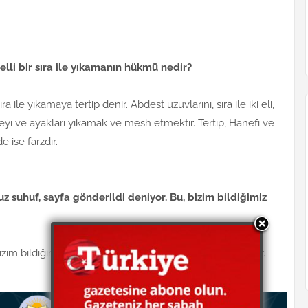
elli bir sıra ile yıkamanın hükmü nedir?
a ile yıkamaya tertip denir. Abdest uzuvlarını, sıra ile iki eli,
enseyi ve ayakları yıkamak ve mesh etmektir. Tertip, Hanefi ve
 ise farzdır.
 suhuf, sayfa gönderildi deniyor. Bu, bizim bildiğimiz
izim bildiğimiz bir yaprak kâğıdın bir yüzü demek değildir.