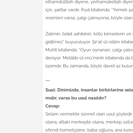
elhamdülillah diyene, yerhamükellah diyer
için, şartlar vardır. İhyâ kitabında; “Yemek 
resimleri varsa, çalgı çalınıyorsa, böyle ola
Zalimin, bidat sahibinin, kötü kimselerin 
gidilmez” buyuruluyor. Şir'at-ül-islâm kitab
Muhît kitabında; “Oyun oynanan, çalgı çalına
deniyor. Metâlib-ül-mü'minîn kitabında da 
lazımdır. Bu zamanda, böyle davet az bulun
***
Sual: Dinimizde, insanlar birbirlerine sel
mıdır, varsa bu usul nasıldır?
Cevap:
Selam vermekte sünnet olan usul şöyledir 
olana, attaki merkepte olana, merkep üstün
efendi hizmetçisine, baba oğluna, ana kızın