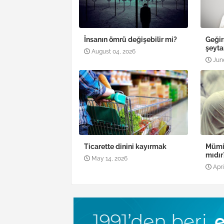
İnsanın ömrü değişebilir mi?
Geğir
şeyta
August 04, 2026
Jun
Ticarette dinini kayırmak
Mümin
mıdır
May 14, 2026
Apri