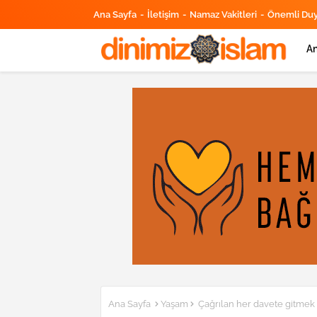
Ana Sayfa
İletişim
Namaz Vakitleri
Önemli Du
An
Ana Sayfa
Yaşam
Çağrılan her davete gitmek