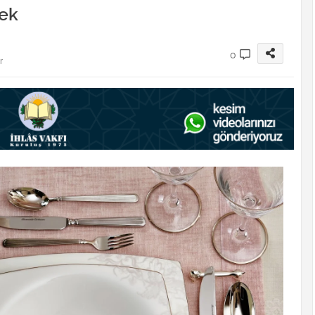
mek
0
r