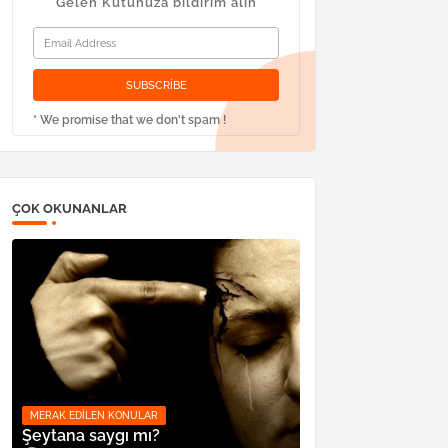
Gelen Kutunuza bildirim alın
* We promise that we don't spam !
ÇOK OKUNANLAR
MERAK EDILEN KONULAR
Şeytana saygı mı?