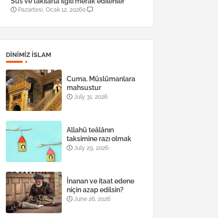
Süs ve takılarla ilgili merak edilenler
Pazartesi, Ocak 12, 2026
0
DINIMIZ ISLAM
Cuma, Müslümanlara
mahsustur
July 31, 2026
Allahü teâlânın
taksimine razı olmak
July 29, 2026
İnanan ve itaat edene
niçin azap edilsin?
June 26, 2026