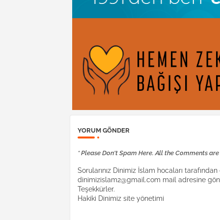
YORUM GÖNDER
* Please Don't Spam Here. All the Comments ar
Sorularınız Dinimiz İslam hocaları tarafından c
dinimizislam2@gmail.com mail adresine gönd
Teşekkürler.
Hakiki Dinimiz site yönetimi