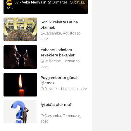
Veka Medya
Cumartesi, Şubat 22,
2014
Son iki rekâtta Fatiha
okumak
Çarşamba, Ağustos 10,
2022
Yabancı kadınlara
erkeklere bakanlar
Perşembe, Haziran 19,
2025
Peygamberler günah
işlemez
Pazartesi, Haziran 27, 2022
İyi bid’at olur mu?
Çarşamba, Temmuz 15,
2020