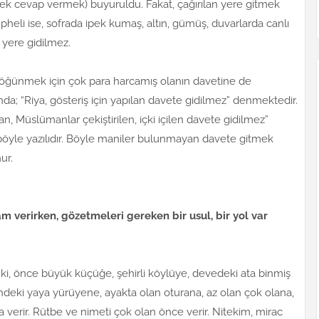
ek cevap vermek) buyuruldu. Fakat, çağırılan yere gitmek
şüpheli ise, sofrada ipek kumaş, altın, gümüş, duvarlarda canlı
n yere gidilmez.
ve öğünmek için çok para harcamış olanın davetine de
ında; “Riya, gösteriş için yapılan davete gidilmez” denmektedir.
n, Müslümanlar çekiştirilen, içki içilen davete gidilmez”
böyle yazılıdır. Böyle maniler bulunmayan davete gitmek
ur.
am verirken, gözetmeleri gereken bir usul, bir yol var
ki, önce büyük küçüğe, şehirli köylüye, devedeki ata binmiş
deki yaya yürüyene, ayakta olan oturana, az olan çok olana,
a verir. Rütbe ve nimeti çok olan önce verir. Nitekim, mirac