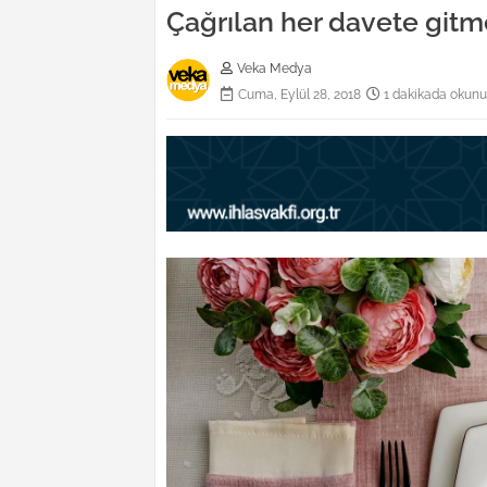
Çağrılan her davete git
Veka Medya
Cuma, Eylül 28, 2018
1 dakikada okunu