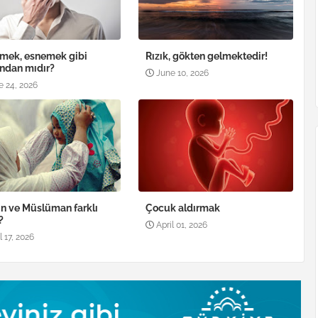
mek, esnemek gibi
Rızık, gökten gelmektedir!
ndan mıdır?
June 10, 2026
e 24, 2026
 ve Müslüman farklı
Çocuk aldırmak
?
April 01, 2026
l 17, 2026