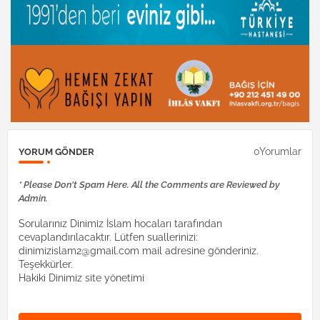
0Yorumlar
YORUM GÖNDER
* Please Don't Spam Here. All the Comments are Reviewed by
Admin.
Sorularınız Dinimiz İslam hocaları tarafından
cevaplandırılacaktır. Lütfen suallerinizi:
dinimizislam2@gmail.com mail adresine gönderiniz.
Teşekkürler.
Hakiki Dinimiz site yönetimi