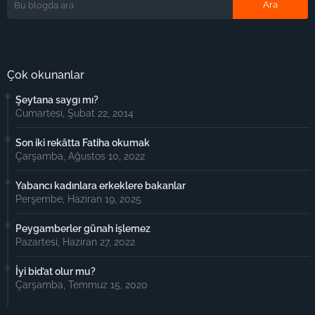
Çok okunanlar
Şeytana saygı mı?
Cumartesi, Şubat 22, 2014
Son iki rekâtta Fatiha okumak
Çarşamba, Ağustos 10, 2022
Yabancı kadınlara erkeklere bakanlar
Perşembe, Haziran 19, 2025
Peygamberler günah işlemez
Pazartesi, Haziran 27, 2022
İyi bid’at olur mu?
Çarşamba, Temmuz 15, 2020