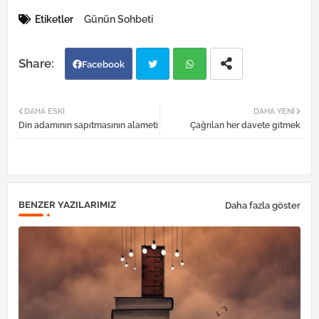
Etiketler
Günün Sohbeti
Facebook
Twi
Wh
DAHA ESKI
DAHA YENI
Din adamının sapıtmasının alameti
Çağrılan her davete gitmek
tter
atsa
pp
BENZER YAZILARIMIZ
Daha fazla göster