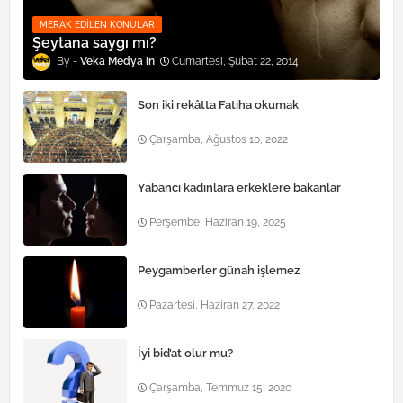
MERAK EDILEN KONULAR
Şeytana saygı mı?
Veka Medya
Cumartesi, Şubat 22, 2014
Son iki rekâtta Fatiha okumak
Çarşamba, Ağustos 10, 2022
Yabancı kadınlara erkeklere bakanlar
Perşembe, Haziran 19, 2025
Peygamberler günah işlemez
Pazartesi, Haziran 27, 2022
İyi bid’at olur mu?
Çarşamba, Temmuz 15, 2020