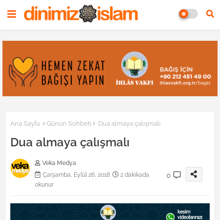
Ana Sayfa
Günün Sohbeti
Dua almaya çalışmalı
Dua almaya çalışmalı
Veka Medya
0
Çarşamba, Eylül 26, 2018
2 dakikada
okunur