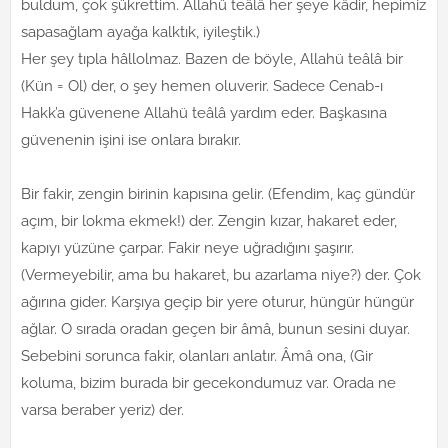
buldum, çok şükrettim. Allahü teâlâ her şeye kâdir, hepimiz
sapasağlam ayağa kalktık, iyileştik.)
Her şey tıpla hâllolmaz. Bazen de böyle, Allahü teâlâ bir
(Kün = Ol) der, o şey hemen oluverir. Sadece Cenab-ı
Hakk’a güvenene Allahü teâlâ yardım eder. Başkasına
güvenenin işini ise onlara bırakır.
Bir fakir, zengin birinin kapısına gelir. (Efendim, kaç gündür
açım, bir lokma ekmek!) der. Zengin kızar, hakaret eder,
kapıyı yüzüne çarpar. Fakir neye uğradığını şaşırır.
(Vermeyebilir, ama bu hakaret, bu azarlama niye?) der. Çok
ağırına gider. Karşıya geçip bir yere oturur, hüngür hüngür
ağlar. O sırada oradan geçen bir âmâ, bunun sesini duyar.
Sebebini sorunca fakir, olanları anlatır. Âmâ ona, (Gir
koluma, bizim burada bir gecekondumuz var. Orada ne
varsa beraber yeriz) der.