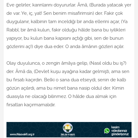
Eve gelirler, karınlarını doyururlar. Âmâ, (Burada yatacak yer
de var. Ye, iç, yat! Sen benim misafirimsin) der. Fakir çok
duygulanır, kalbinin tam inceldiği bir anda ellerini açar, (Ya
Rabbî, bir âmâ kulun, fakir olduğu hâlde bana bu iyilikleri
yapıyor, bu kulun bana kapısını açtığı gibi, sen de bunun
gözlerini aç!) diye dua eder. O anda âmânın gözleri açılır.
Olay duyulunca, o zengin âmâya gelip, (Nasıl oldu bu iş?)
der. Âmâ da, (Devlet kuşu ayağına kadar gelmişti, ama sen
bu fırsatı kaçırdın. Belki o sana dua etseydi, senin de kalb
gözün açılırdı, ama bu nimet bana nasip oldu) der. Kimin
duasıyla ne olacağı bilinmez. O hâlde dua almak için
fırsatları kaçırmamalıdır.