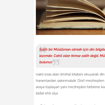
Salih bir Müslüman olmak için din bilgil
lazımdır. Cahil olan kimse salih değil, 
bulunur:
nakli esas alan ilmihal kitabını okuyarak di
haramlardan sakınmalıdır. Dört mezhepten b
araya toplayan yani mezhepleri birbirine k
bid’at ehli olur.