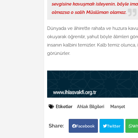
sevgisine kavuşmak isteyenin, böyle iman
olmazsa o salih Müslüman olamaz.
Dünyada ve âhirette rahata ve huzura kavuşa
okuyarak öğrenilir, yahut böyle âlimleri göre
insanın kalbini temizler. Kalb temiz olunca, 
görünürler.
Etiketler
Ahlak Bilgileri
Manşet
Facebook
Twitter
Wh