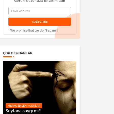
Gelen Kutunuza bildirim alın
* We promise that we don't spam !
ÇOK OKUNANLAR
MERAK EDILEN KONULAR
Şeytana saygı mı?