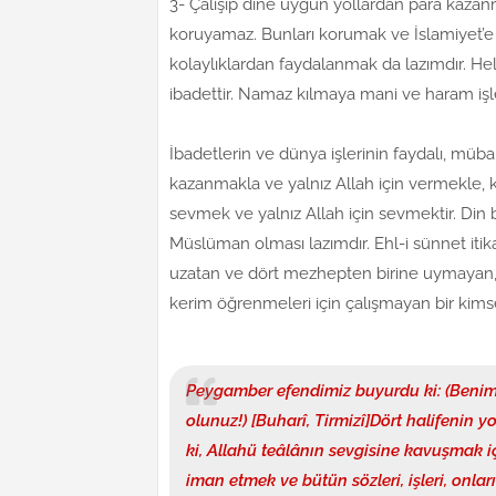
3- Çalışıp dine uygun yollardan para kazanm
koruyamaz. Bunları korumak ve İslamiyet’e
kolaylıklardan faydalanmak da lazımdır. He
ibadettir. Namaz kılmaya mani ve haram iş
İbadetlerin ve dünya işlerinin faydalı, mübar
kazanmakla ve yalnız Allah için vermekle, kıs
sevmek ve yalnız Allah için sevmektir. Din 
Müslüman olması lazımdır. Ehl-i sünnet iti
uzatan ve dört mezhepten birine uymayan, h
kerim öğrenmeleri için çalışmayan bir kim
Peygamber efendimiz buyurdu ki:
(Benim
olunuz!) [Buharî, Tirmizî]
Dört halifenin y
ki, Allahü teâlânın sevgisine kavuşmak iç
iman etmek ve bütün sözleri, işleri, onla