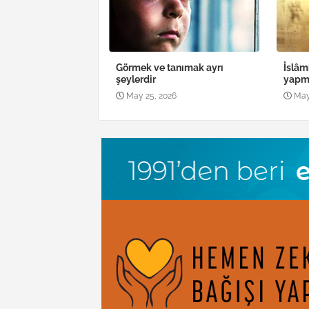
Görmek ve tanımak ayrı
İslâm
şeylerdir
yapma
May 25, 2026
May