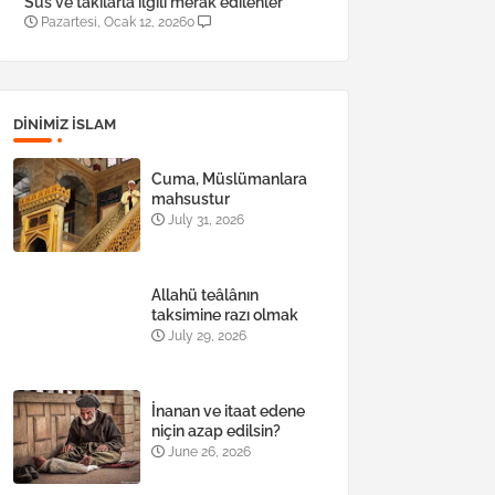
Süs ve takılarla ilgili merak edilenler
Pazartesi, Ocak 12, 2026
0
DINIMIZ ISLAM
Cuma, Müslümanlara
mahsustur
July 31, 2026
Allahü teâlânın
taksimine razı olmak
July 29, 2026
İnanan ve itaat edene
niçin azap edilsin?
June 26, 2026