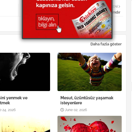
DAHA YENI
Helal kazanabilmek için, önce helali öğrenmek lazımdır
Daha fazla göster
ini yenmek ve
Mesut, üzüntüsüz yaşamak
etmek
isteyenlere
e 24, 2026
June 02, 2026