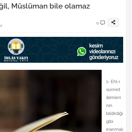
eğil, Müslüman bile olamaz
0
ur
1- Ehl-i
sünnet
âlimleri
nin
bildirdiği
gibi
inanmalı