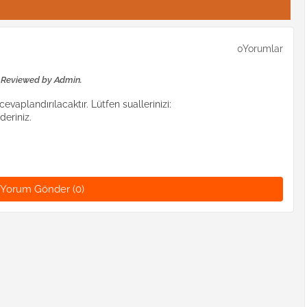
0Yorumlar
e Reviewed by Admin.
evaplandırılacaktır. Lütfen suallerinizi:
eriniz.
Yorum Gönder (0)