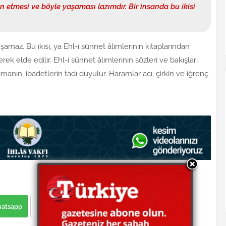
 etmesi ve böyle yaşaması lazımdır. Bir insanda bu ikisi
maz. Bu ikisi, ya Ehl-i sünnet âlimlerinin kitaplarından
rek elde edilir. Ehl-i sünnet âlimlerinin sözleri ve bakışları
imanın, ibadetlerin tadı duyulur. Haramlar acı, çirkin ve iğrenç
atsapp