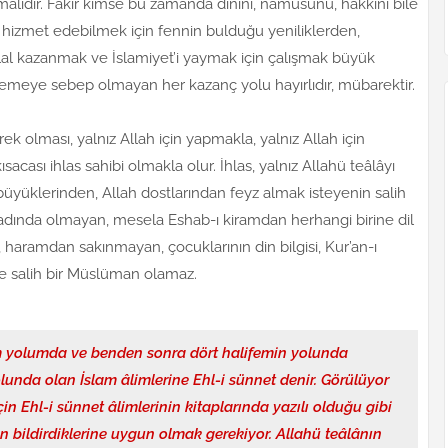
alıdır. Fakir kimse bu zamanda dinini, namusunu, hakkını bile
 hizmet edebilmek için fennin bulduğu yeniliklerden,
lal kazanmak ve İslamiyet’i yaymak için çalışmak büyük
lemeye sebep olmayan her kazanç yolu hayırlıdır, mübarektir.
ek olması, yalnız Allah için yapmakla, yalnız Allah için
acası ihlas sahibi olmakla olur. İhlas, yalnız Allahü teâlâyı
büyüklerinden, Allah dostlarından feyz almak isteyenin salih
kadında olmayan, mesela Eshab-ı kiramdan herhangi birine dil
aramdan sakınmayan, çocuklarının din bilgisi, Kur’an-ı
se salih bir Müslüman olamaz.
 yolumda ve benden sonra dört halifemin yolunda
olunda olan İslam âlimlerine Ehl-i sünnet denir. Görülüyor
in Ehl-i sünnet âlimlerinin kitaplarında yazılı olduğu gibi
rın bildirdiklerine uygun olmak gerekiyor. Allahü teâlânın