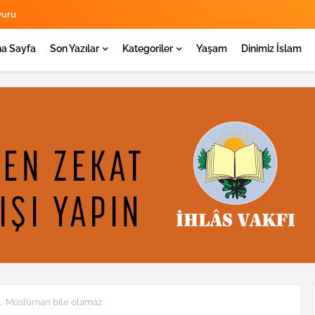
yuru
a Sayfa
Son Yazılar
Kategoriler
Yaşam
Dinimiz İslam
il, Müslüman bile olamaz