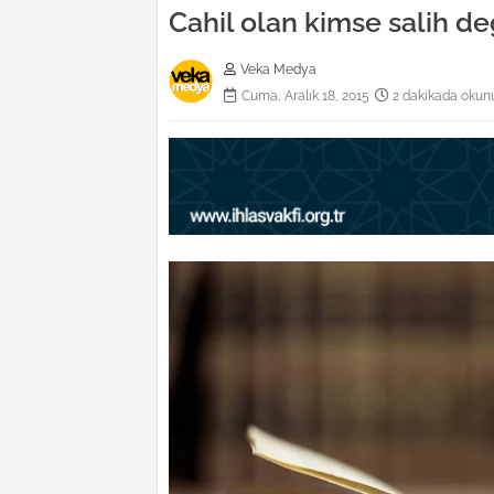
Cahil olan kimse salih d
Veka Medya
Cuma, Aralık 18, 2015
2 dakikada okun