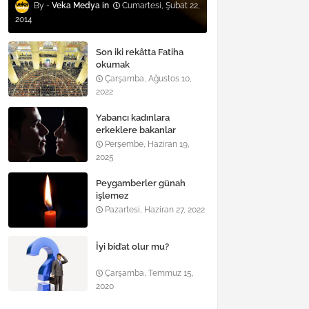
Veka Medya
Cumartesi, Şubat 22,
2014
Son iki rekâtta Fatiha
okumak
Çarşamba, Ağustos 10,
2022
Yabancı kadınlara
erkeklere bakanlar
Perşembe, Haziran 19,
2025
Peygamberler günah
işlemez
Pazartesi, Haziran 27, 2022
İyi bid’at olur mu?
Çarşamba, Temmuz 15,
2020