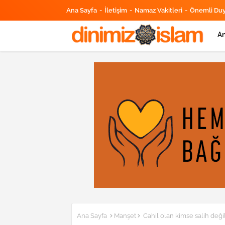
Ana Sayfa
İletişim
Namaz Vakitleri
Önemli Du
An
Ana Sayfa
Manşet
Cahil olan kimse salih değ