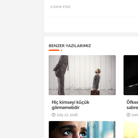
DAHA ESKI
BENZER YAZILARIMIZ
Hiç kimseyi küçük
Öfkes
görmemelidir
sabr
July 27, 2026
Jun