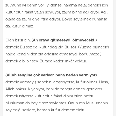
zulmüne iyi denmiyor. İyi dense, harama helal dendiği için
küfür olur; fakat yalan söylüyor, zâlim birine âdil diyor. Âdil
olana da zalim diye iftira ediyor. Böyle söylemek günahsa
da, küfür olmaz.
Ölen birisi için,
(Ah oraya gitmeseydi ölmeyecekti)
demek: Bu söz de, küfür değildir. Bu söz, (Yüzme bilmediği
halde kendini denizin ortasına atmasaydı, boğulmazdı)
demek gibi bir şey. Burada kaderi inkâr yoktur.
(Allah zengine çok veriyor, bana neden vermiyor)
demek: Vermeyiş sebebini araştırıyorsa, küfür olmaz. Hâşâ,
Allah haksızlık yapıyor, beni de zengin etmesi gerekirdi
demek istiyorsa küfür olur; fakat dinini bilen hiçbir
Müslüman da böyle söz söylemez. Onun için Müslümanın
söylediği sözlere, hemen küfür dememelidir.