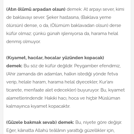
(Atın ölümü arpadan olsun)
demek: At arpayı sever, kimi
de baklavayı sever. Şeker hastasına, (Baklava yeme
ölürsün) dense, o da, (Ölümüm baklavadan olsun) derse
küfür olmaz; çünkü günah işleniyorsa da, harama helal
denmiş olmuyor.
(Kıyamet, hacılar, hocalar yüzünden kopacak)
demek:
Bu söz de küfür değildir. Peygamber efendimiz,
(Ahir zamanda din adamları, halkın istediği yönde fetva
verip, helale haram, harama helal diyecekler, Kur’anı
ticarete, menfaate alet edecekler) buyuruyor. Bu, kıyamet
alametlerindendir. Hakiki hacı, hoca ve hiçbir Müslüman
kalmayınca kıyamet kopacaktır.
(Güzele bakmak sevab) demek:
Bu, niyete göre değişir.
Eğer, kâinatta Allahü teâlânın yarattığı güzellikler için,