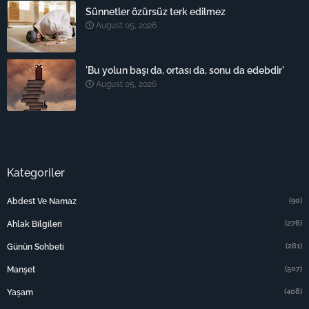
Sünnetler özürsüz terk edilmez
August 05, 2026
'Bu yolun başı da, ortası da, sonu da edebdir'
August 05, 2026
Kategoriler
(90)
Abdest Ve Namaz
(276)
Ahlak Bilgileri
(281)
Günün Sohbeti
(507)
Manşet
(408)
Yaşam