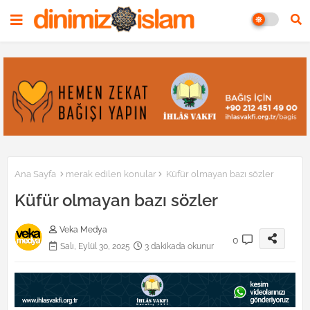
Ana Sayfa
merak edilen konular
Küfür olmayan bazı sözler
Küfür olmayan bazı sözler
Veka Medya
0
Salı, Eylül 30, 2025
3 dakikada okunur