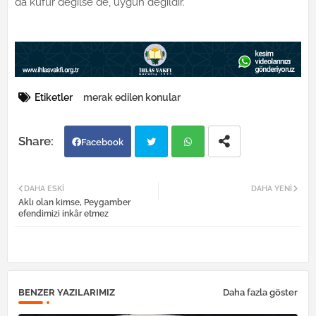
da küfür değilse de, uygun değildir.
Etiketler
merak edilen konular
Facebook
Twi
Wh
DAHA ESKI
DAHA YENI
Aklı olan kimse, Peygamber
tter
atsa
efendimizi inkâr etmez
pp
BENZER YAZILARIMIZ
Daha fazla göster