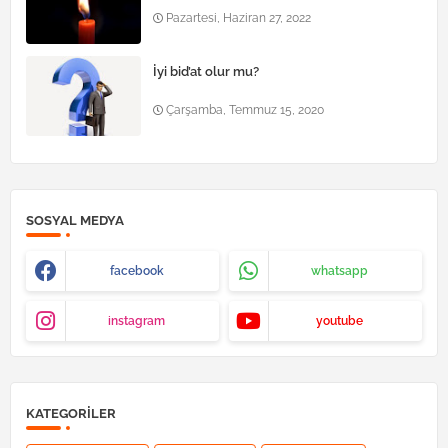
Pazartesi, Haziran 27, 2022
İyi bid’at olur mu?
Çarşamba, Temmuz 15, 2020
SOSYAL MEDYA
facebook
whatsapp
instagram
youtube
KATEGORILER