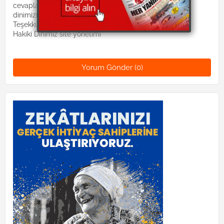
cevaplandırılacaktır. Lütfen suallerinizi:
dinimizislam2@gmail.com mail adresine gönderiniz.
Teşekkürler.
Hakiki Dinimiz site yönetimi
Yorum Gönder (0)