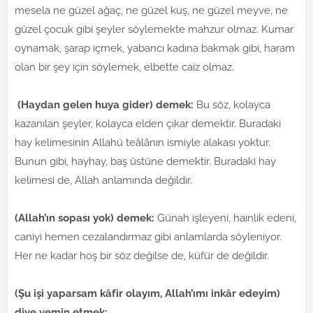
mesela ne güzel ağaç, ne güzel kuş, ne güzel meyve, ne
güzel çocuk gibi şeyler söylemekte mahzur olmaz. Kumar
oynamak, şarap içmek, yabancı kadına bakmak gibi, haram
olan bir şey için söylemek, elbette caiz olmaz.
(Haydan gelen huya gider) demek:
Bu söz, kolayca
kazanılan şeyler, kolayca elden çıkar demektir. Buradaki
hay kelimesinin Allahü teâlânın ismiyle alakası yoktur.
Bunun gibi, hayhay, baş üstüne demektir. Buradaki hay
kelimesi de, Allah anlamında değildir.
(Allah’ın sopası yok) demek:
Günah işleyeni, hainlik edeni,
caniyi hemen cezalandırmaz gibi anlamlarda söyleniyor.
Her ne kadar hoş bir söz değilse de, küfür de değildir.
(Şu işi yaparsam kâfir olayım, Allah’ımı inkâr edeyim)
diye yemin etmek: