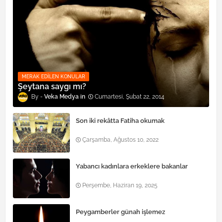
MERAK EDILEN KONULAR
Şeytana saygı mı?
Veka Medya
Cumartesi, Şubat 22, 2014
Son iki rekâtta Fatiha okumak
Çarşamba, Ağustos 10, 2022
Yabancı kadınlara erkeklere bakanlar
Perşembe, Haziran 19, 2025
Peygamberler günah işlemez