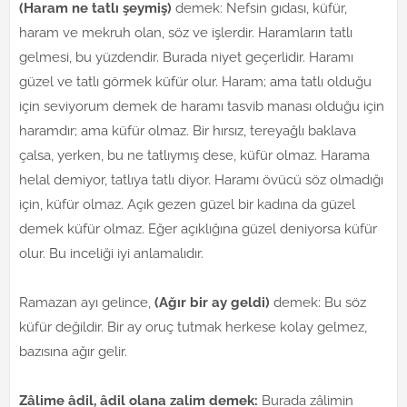
(Haram ne tatlı şeymiş)
demek: Nefsin gıdası, küfür,
haram ve mekruh olan, söz ve işlerdir. Haramların tatlı
gelmesi, bu yüzdendir. Burada niyet geçerlidir. Haramı
güzel ve tatlı görmek küfür olur. Haram; ama tatlı olduğu
için seviyorum demek de haramı tasvib manası olduğu için
haramdır; ama küfür olmaz. Bir hırsız, tereyağlı baklava
çalsa, yerken, bu ne tatlıymış dese, küfür olmaz. Harama
helal demiyor, tatlıya tatlı diyor. Haramı övücü söz olmadığı
için, küfür olmaz. Açık gezen güzel bir kadına da güzel
demek küfür olmaz. Eğer açıklığına güzel deniyorsa küfür
olur. Bu inceliği iyi anlamalıdır.
Ramazan ayı gelince,
(Ağır bir ay geldi)
demek: Bu söz
küfür değildir. Bir ay oruç tutmak herkese kolay gelmez,
bazısına ağır gelir.
Zâlime âdil, âdil olana zalim demek:
Burada zâlimin