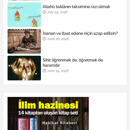
Allahü teâlânın taksimine razı olmak
July 29, 2026
İnanan ve itaat edene niçin azap edilsin?
June 26, 2026
Sihir öğrenmek de, öğretmek de
haramdır
June 19, 2026