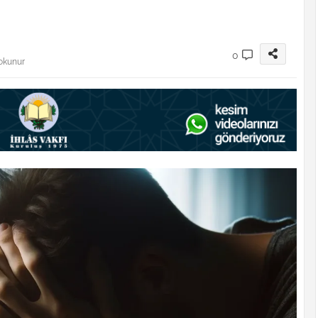
0
 okunur