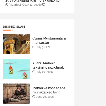
Süs ve takılarla ilgili merak edilenler
Pazartesi, Ocak 12, 2026
0
DINIMIZ ISLAM
Cuma, Müslümanlara
mahsustur
July 31, 2026
Allahü teâlânın
taksimine razı olmak
July 29, 2026
İnanan ve itaat edene
niçin azap edilsin?
June 26, 2026