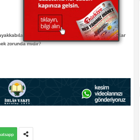
 ayakkabılarını çıkarıyorlar. Kapı önünden de ayakkabılar
emek zorunda mıdır?
atsapp