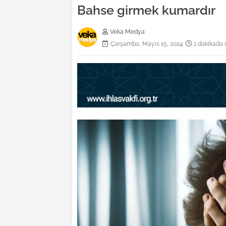
Bahse girmek kumardır
Veka Medya
Çarşamba, Mayıs 15, 2024
1 dakikada