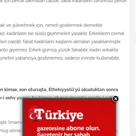
al için peruk takmaları caizdir, fakat kadınların zaruretsiz peruk
lmak ve şükretmek için, nimeti göstermek demektir.
iz, kadınların ise süslü giyinmeleri yasaktır. Erkeklerin cemal
eri caizdir, fakat kadınların kaşlarını almaları yasaklanmıştır.
manto giyemez. Erkek gümüş yüzük takabilir, kadın sokakta
iynetini yabancıya gösteremez, sadece evinde kullanabilir.
en kimse, son oturuşta, Ettehıyyatü'yü okuduktan sonra
e-i sehv yapsa, bu kimse, oturup imamla secde-i sehv
ştır. İmamın selam vermesini beklemek lazımdır.
ulmuş olmaz, ama namazın sonunda secde-i sehv yapmak