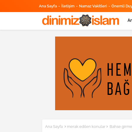
Ana Sayfa
İletişim
Namaz Vakitleri
Önemli Du
An
Ana Sayfa
merak edilen konular
Bahse girme