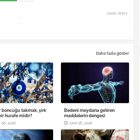
DAHA YENI
Daha fazla göster
 boncuğu takmak, şirk
Bedeni meydana getiren
bir hurafe midir?
maddelerin dengesi
 06, 2026
June 26, 2026