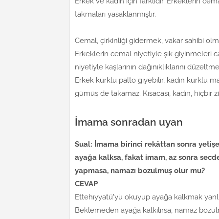
Erkek ve kadın için farklıdır. Erkeklerin cem
takmaları yasaklanmıştır.
Cemal, çirkinliği gidermek, vakar sahibi o
Erkeklerin cemal niyetiyle şık giyinmeleri ca
niyetiyle kaşlarının dağınıklıklarını düzeltmel
Erkek kürklü palto giyebilir, kadın kürklü 
gümüş de takamaz. Kısacası, kadın, hiçbir z
İmama sonradan uyan
Sual: İmama birinci rekâttan sonra yetiş
ayağa kalksa, fakat imam, az sonra secd
yapmasa, namazı bozulmuş olur mu?
CEVAP
Ettehıyyatü'yü okuyup ayağa kalkmak yanlı
Beklemeden ayağa kalkılırsa, namaz boz