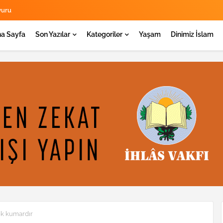
yuru
a Sayfa
Son Yazılar
Kategoriler
Yaşam
Dinimiz İslam
k kumardır