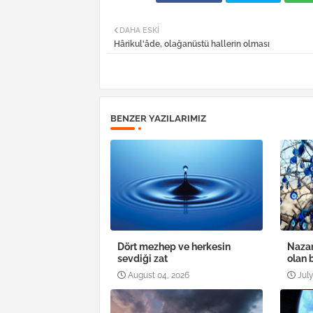
DAHA ESKI
Hârikul'âde, olağanüstü hallerin olması
BENZER YAZILARIMIZ
Dört mezhep ve herkesin
Nazar
sevdiği zat
olan 
August 04, 2026
July