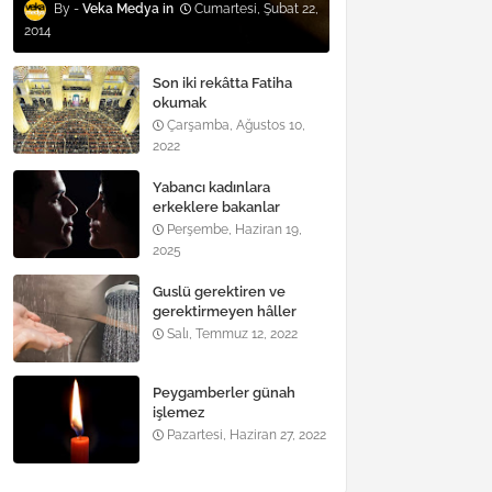
Veka Medya
Cumartesi, Şubat 22,
2014
Son iki rekâtta Fatiha
okumak
Çarşamba, Ağustos 10,
2022
Yabancı kadınlara
erkeklere bakanlar
Perşembe, Haziran 19,
2025
Guslü gerektiren ve
gerektirmeyen hâller
nelerdir?
Salı, Temmuz 12, 2022
Peygamberler günah
işlemez
Pazartesi, Haziran 27, 2022