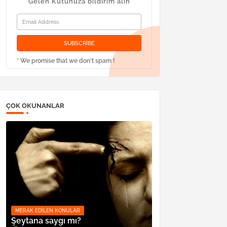
Gelen Kutunuza bildirim alın
* We promise that we don't spam !
ÇOK OKUNANLAR
MERAK EDILEN KONULAR
Şeytana saygı mı?