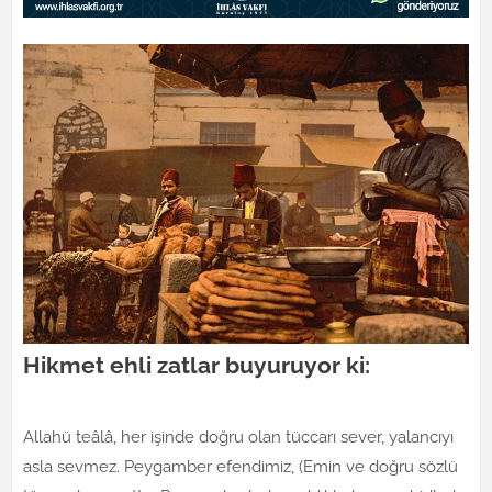
Hikmet ehli zatlar buyuruyor ki:
Allahü teâlâ, her işinde doğru olan tüccarı sever, yalancıyı
asla sevmez. Peygamber efendimiz, (Emin ve doğru sözlü