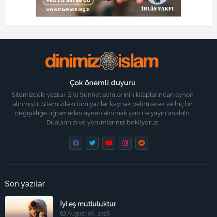
Çok önemli duyuru
Sitemizdeki yazılar Ehli Sünnet alimlerinin kitaplarından aynen
alınmıştır. Sitemizdeki tüm yazılar kaynak belirtilerek ve hiç bir
değişikliğe uğramadan aynen alınmak şartı ile yayınlanabilir.
Dualarınızı ve yorumlarınızı bekliyoruz.
Son yazılar
İyi eş mutluluktur
August 06, 2026