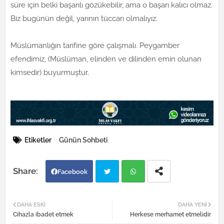
süre için belki başarılı gözükebilir, ama o başarı kalıcı olmaz.
Biz bugünün değil, yarının tüccarı olmalıyız.
Müslümanlığın tarifine göre çalışmalı. Peygamber
efendimiz, (Müslüman, elinden ve dilinden emin olunan
kimsedir) buyurmuştur.
Etiketler
Günün Sohbeti
Facebook
Twi
Wh
DAHA ESKI
DAHA YENI
Cihazla ibadet etmek
Herkese merhamet etmelidir
tter
atsa