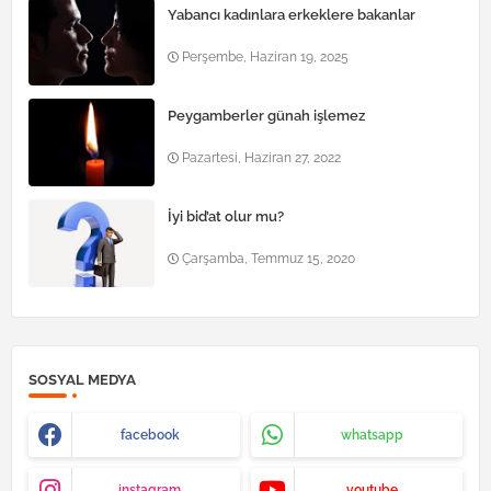
Yabancı kadınlara erkeklere bakanlar
Perşembe, Haziran 19, 2025
Peygamberler günah işlemez
Pazartesi, Haziran 27, 2022
İyi bid’at olur mu?
Çarşamba, Temmuz 15, 2020
SOSYAL MEDYA
facebook
whatsapp
instagram
youtube