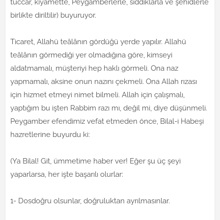
tüccar, kıyamette, Peygamberlerle, sıddıklarla ve şehidlerle
birlikte diriltilir) buyuruyor.
Ticaret, Allahü teâlânın gördüğü yerde yapılır. Allahü
teâlânın görmediği yer olmadığına göre, kimseyi
aldatmamalı, müşteriyi hep haklı görmeli. Ona naz
yapmamalı, aksine onun nazını çekmeli. Ona Allah rızası
için hizmet etmeyi nimet bilmeli. Allah için çalışmalı,
yaptığım bu işten Rabbim razı mı, değil mi, diye düşünmeli.
Peygamber efendimiz vefat etmeden önce, Bilal-i Habeşi
hazretlerine buyurdu ki:
(Ya Bilal! Git, ümmetime haber ver! Eğer şu üç şeyi
yaparlarsa, her işte başarılı olurlar:
1- Dosdoğru olsunlar, doğruluktan ayrılmasınlar.