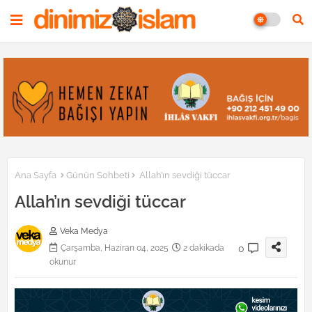
Ana Sayfa
Günün Sohbeti
Allah’ın sevdiği tüccar
Allah’ın sevdiği tüccar
Veka Medya
0
Çarşamba, Haziran 04, 2025
2 dakikada
okunur