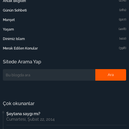
(276)
Ahlak Bilgileri
(281)
Günün Sohbeti
(507)
Manşet
(408)
Yaşam
(422)
Dinimiz Islam
(398)
Merak Edilen Konular
Sitede Arama Yap
Çok okunanlar
Şeytana saygı mı?
Cumartesi, Şubat 22, 2014