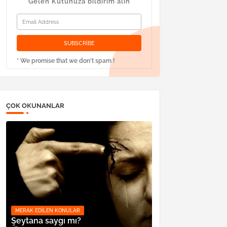
Gelen Kutunuza bildirim alın
* We promise that we don't spam !
ÇOK OKUNANLAR
MERAK EDILEN KONULAR
Şeytana saygı mı?