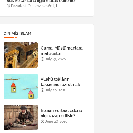
Süs ve takılarla ilgili merak edilenler
Pazartesi, Ocak 12, 2026
0
DINIMIZ ISLAM
Cuma, Müslümanlara
mahsustur
July 31, 2026
Allahü teâlânın
taksimine razı olmak
July 29, 2026
İnanan ve itaat edene
niçin azap edilsin?
June 26, 2026