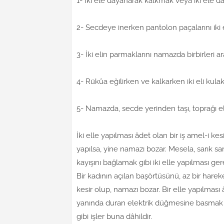
1- İki ele dayanarak kalkmak veya iki ele 
2- Secdeye inerken pantolon paçalarını ik
3- İki elin parmaklarını namazda birbirleri
4- Rükûa eğilirken ve kalkarken iki eli kul
5- Namazda, secde yerinden taşı, toprağı 
İki elle yapılması âdet olan bir iş amel-i kesir
yapılsa, yine namazı bozar. Mesela, sarık 
kayışını bağlamak gibi iki elle yapılması gere
Bir kadının açılan başörtüsünü, az bir ha
kesir olup, namazı bozar. Bir elle yapılması 
yanında duran elektrik düğmesine basmak v
gibi işler buna dâhildir.