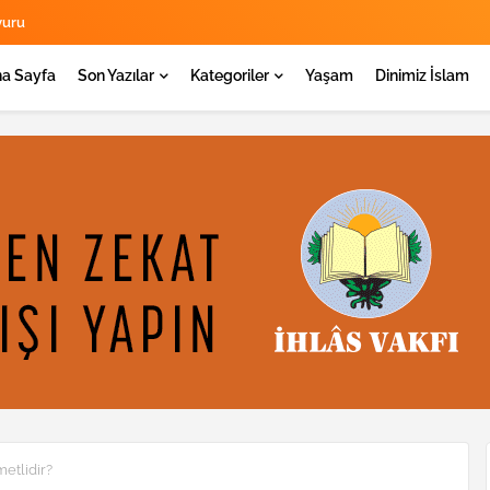
yuru
a Sayfa
Son Yazılar
Kategoriler
Yaşam
Dinimiz İslam
metlidir?