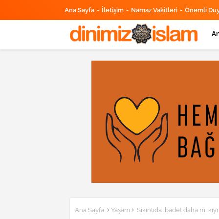
Ana Sayfa
İletişim
Namaz Vakitleri
Önemli Du
An
Ana Sayfa
Yaşam
Sıkıntıda ibadet daha mı kıy