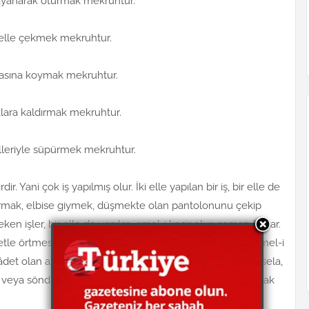
dayanarak oturmak mekruhtur.
i elle çekmek mekruhtur.
 arasına koymak mekruhtur.
aklara kaldırmak mekruhtur.
elleriyle süpürmek mekruhtur.
dir. Yani çok iş yapılmış olur. İki elle yapılan bir iş, bir elle de
sarmak, elbise giymek, düşmekte olan pantolonunu çekip
ken işler, bir elle de yapılsa, amel-i kesir olur, namazı bozar.
reketle örtmesi mümkün olmazsa, kapatmaya uğraşması amel-i
âdet olan az bir iş, iki elle de yapılsa namazı bozmaz. Mesela,
eya söndürmek yahut açık kapıyı iki elle iterek kapatmak