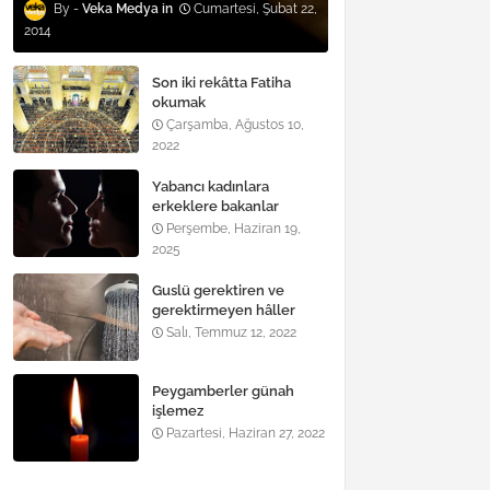
Veka Medya
Cumartesi, Şubat 22,
2014
Son iki rekâtta Fatiha
okumak
Çarşamba, Ağustos 10,
2022
Yabancı kadınlara
erkeklere bakanlar
Perşembe, Haziran 19,
2025
Guslü gerektiren ve
gerektirmeyen hâller
nelerdir?
Salı, Temmuz 12, 2022
Peygamberler günah
işlemez
Pazartesi, Haziran 27, 2022