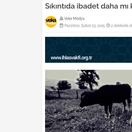
Sıkıntıda ibadet daha mı 
Veka Medya
Pazartesi, Şubat 03, 2025
2 dakikada o