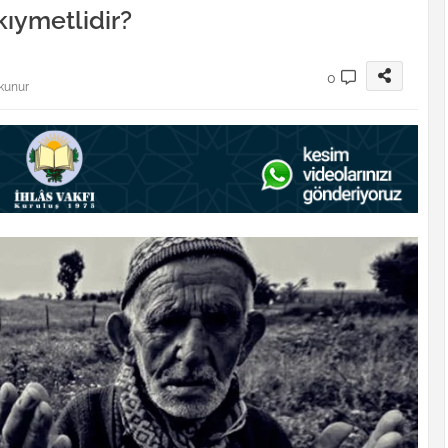
kıymetlidir?
0
kunur