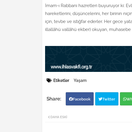
İmam-ı Rabbani hazretleri buyuruyor ki: Evl
hareketlerini, düşüncelerini, her birinin ni
için, tevbe ve istiğfar ederler. Her gece ya
illallâhü vallâhü ekber) okuyan, muhasebe 
Etiketler
Yaşam
Facebook
Twitter
Wh
DAHA ESKI