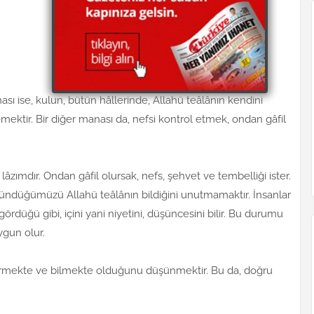
ası ise, kulun, bütün hâllerinde, Allahü teâlânın kendini
tir. Bir diğer manası da, nefsi kontrol etmek, ondan gâfil
lâzımdır. Ondan gâfil olursak, nefs, şehvet ve tembelliği ister.
şündüğümüzü Allahü teâlânın bildiğini unutmamaktır. İnsanlar
nı gördüğü gibi, içini yani niyetini, düşüncesini bilir. Bu durumu
ygun olur.
görmekte ve bilmekte olduğunu düşünmektir. Bu da, doğru