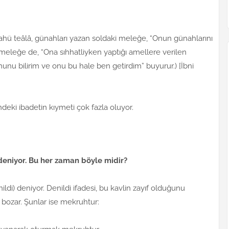
ahü teâlâ, günahları yazan soldaki meleğe, “Onun günahlarını
 meleğe de, “Ona sıhhatliyken yaptığı amellere verilen
unu bilirim ve onu bu hale ben getirdim” buyurur.) [İbni
deki ibadetin kıymeti çok fazla oluyor.
) deniyor. Bu her zaman böyle midir?
nildi) deniyor. Denildi ifadesi, bu kavlin zayıf olduğunu
 bozar. Şunlar ise mekruhtur: