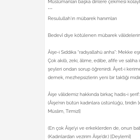
Müslümanları başka dinlere çekmesi kolayla
***
Resulullah'ın mübarek hanımları
Bedevî diye kötülenen mübarek vâlidelerimi
Âişe-i Sıddıka “radıyallahü anha”: Mekke eşr
Çok akıllı, zeki, âlime, edibe, afife ve saliha
şeyleri ondan sorup öğrenirdi. Âyet-i kerim
demek, mezhepsizlerin yeni bir taktiği midi
Âişe vâlidemiz hakkında birkaç hadis-i şerif:
(Âişe’nin bütün kadınlara üstünlüğü, tiridin
Müslim, Tirmizî]
(En çok Âişe’yi ve erkeklerden de, onun bab
(Kadınlardan vezirim Âişe’dir.) [Deylemî]