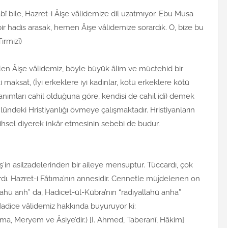
bî bile, Hazret-i Âişe vâlidemize dil uzatmıyor. Ebu Musa
r hadis arasak, hemen Âişe vâlidemize sorardık. O, bize bu
irmizî)
ilen Âişe vâlidemiz, böyle büyük âlim ve müctehid bir
maksat, (İyi erkeklere iyi kadınlar, kötü erkeklere kötü
anımları cahil olduğuna göre, kendisi de cahil idi) demek
lündeki Hristiyanlığı övmeye çalışmaktadır. Hristiyanların
ihsel diyerek inkâr etmesinin sebebi de budur.
’in asilzadelerinden bir aileye mensuptur. Tüccardı, çok
ardı. Hazret-i Fâtıma’nın annesidir. Cennetle müjdelenen on
lahü anh” da, Hadicet-ül-Kübra’nın “radıyallahü anha”
Hadice vâlidemiz hakkında buyuruyor ki:
ma, Meryem ve Âsiye’dir.) [İ. Ahmed, Taberanî, Hâkim]