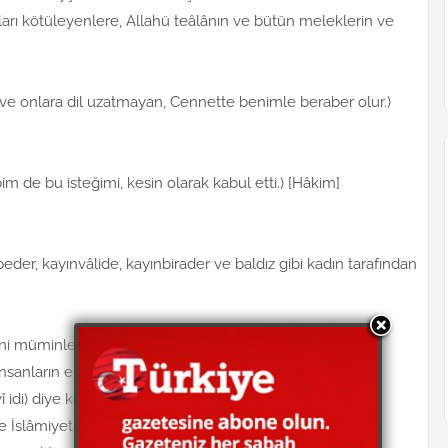
Bunları kötüleyenlere, Allahü teâlânın ve bütün meleklerin ve
 ve onlara dil uzatmayan, Cennette benimle beraber olur.)
m de bu isteğimi, kesin olarak kabul etti.) [Hâkim]
eder, kayınvâlide, kayınbirader ve baldız gibi kadın tarafından
ni müminlerin anneleri.
anların en iyilerini arkadaş ve zevce olarak ayırdı)
idi) diye kötülüyor. Maksadı, (Cahil kadınlarla evlendi)
 İslâmiyet'i kötülemektir. İslamiyet kötülenince,