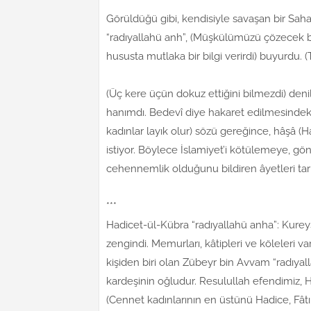
Görüldüğü gibi, kendisiyle savaşan bir Saha
“radıyallahü anh”, (Müşkülümüzü çözecek bi
hususta mutlaka bir bilgi verirdi) buyurdu. (T
(Üç kere üçün dokuz ettiğini bilmezdi) den
hanımdı. Bedevî diye hakaret edilmesindeki 
kadınlar layık olur) sözü gereğince, hâşâ (H
istiyor. Böylece İslamiyet’i kötülemeye, gön
cehennemlik olduğunu bildiren âyetleri tar
***
Hadicet-ül-Kübra “radıyallahü anha”: Kureyş
zengindi. Memurları, kâtipleri ve köleleri v
kişiden biri olan Zübeyr bin Avvam “radıyal
kardeşinin oğludur. Resulullah efendimiz, 
(Cennet kadınlarının en üstünü Hadice, Fâtı