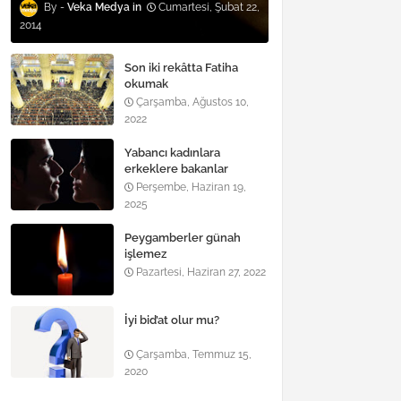
Veka Medya
Cumartesi, Şubat 22,
2014
Son iki rekâtta Fatiha
okumak
Çarşamba, Ağustos 10,
2022
Yabancı kadınlara
erkeklere bakanlar
Perşembe, Haziran 19,
2025
Peygamberler günah
işlemez
Pazartesi, Haziran 27, 2022
İyi bid’at olur mu?
Çarşamba, Temmuz 15,
2020