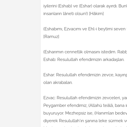
iyilerini (Eshab) ve (Eshar) olarak ayırdı. 
insanların lâneti olsun!) [Hâkim]
(Eshabımı, Ezvacımı ve Ehl-i beytimi seven
[Ramuz]
(Esharımın cennetlik olmasını istedim. Rabbi
Eshab: Resulullah efendimizin arkadaşları.
Eshar: Resulullah efendimizin zevce, kayınp
olan akrabaları.
Ezvac: Resulullah efendimizin zevceleri, ya
Peygamber efendimiz, (Allahü teâlâ, bana ins
buyuruyor. Mezhepsiz ise, (Hanımları bedevî 
diyerek Resulullah'ın şanına leke sürmek ve