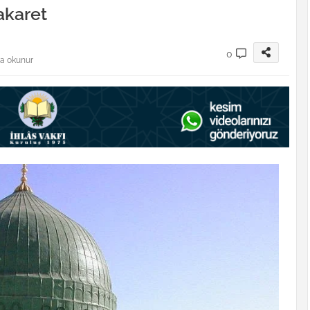
akaret
0
da okunur