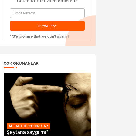
Gelen Kutunuza bildirim alın
* We promise that we don't spam !
ÇOK OKUNANLAR
MERAK EDILEN KONULAR
Şeytana saygı mı?