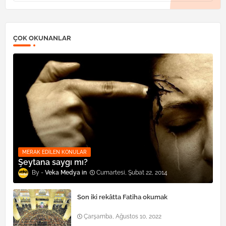
ÇOK OKUNANLAR
MERAK EDILEN KONULAR
Şeytana saygı mı?
Veka Medya
Cumartesi, Şubat 22, 2014
Son iki rekâtta Fatiha okumak
Çarşamba, Ağustos 10, 2022