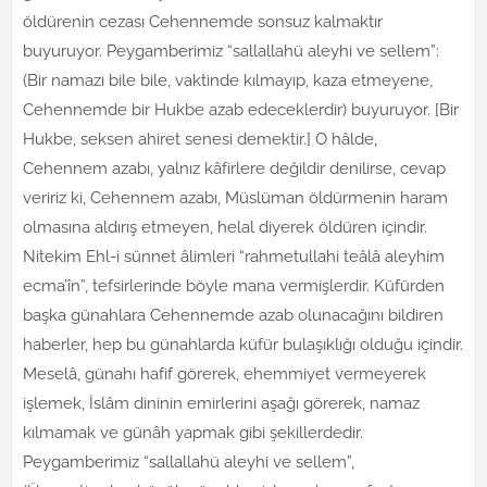
öldürenin cezası Cehennemde sonsuz kalmaktır
buyuruyor. Peygamberimiz “sallallahü aleyhi ve sellem”:
(Bir namazı bile bile, vaktinde kılmayıp, kaza etmeyene,
Cehennemde bir Hukbe azab edeceklerdir) buyuruyor. [Bir
Hukbe, seksen ahiret senesi demektir.] O hâlde,
Cehennem azabı, yalnız kâfirlere değildir denilirse, cevap
veririz ki, Cehennem azabı, Müslüman öldürmenin haram
olmasına aldırış etmeyen, helal diyerek öldüren içindir.
Nitekim Ehl-i sünnet âlimleri “rahmetullahi teâlâ aleyhim
ecma’în”, tefsirlerinde böyle mana vermişlerdir. Küfürden
başka günahlara Cehennemde azab olunacağını bildiren
haberler, hep bu günahlarda küfür bulaşıklığı olduğu içindir.
Meselâ, günahı hafif görerek, ehemmiyet vermeyerek
işlemek, İslâm dininin emirlerini aşağı görerek, namaz
kılmamak ve günâh yapmak gibi şekillerdedir.
Peygamberimiz “sallallahü aleyhi ve sellem”,