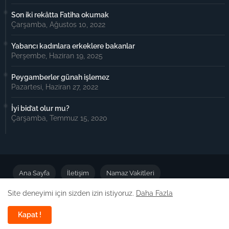
Son iki rekâtta Fatiha okumak
Çarşamba, Ağustos 10, 2022
Yabancı kadınlara erkeklere bakanlar
Perşembe, Haziran 19, 2025
Peygamberler günah işlemez
Pazartesi, Haziran 27, 2022
İyi bid’at olur mu?
Çarşamba, Temmuz 15, 2020
Ana Sayfa
İletişim
Namaz Vakitleri
Site deneyimi için sizden izin istiyoruz.
Daha Fazla
Önemli Duyuru
Kapat !
Dizayn -
Free Blogger Templates
| Yayın:
Dinimiz İslam