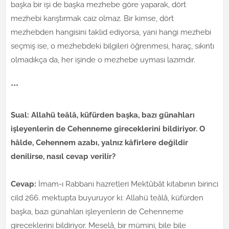
başka bir işi de başka mezhebe göre yaparak, dört
mezhebi karıştırmak caiz olmaz. Bir kimse, dört
mezhebden hangisini taklid ediyorsa, yani hangi mezhebi
seçmiş ise, o mezhebdeki bilgileri öğrenmesi, haraç, sıkıntı
olmadıkça da, her işinde o mezhebe uyması lazımdır.
***
Sual: Allahü teâlâ, küfürden başka, bazı günahları
işleyenlerin de Cehenneme gireceklerini bildiriyor. O
hâlde, Cehennem azabı, yalnız kâfirlere değildir
denilirse, nasıl cevap verilir?
Cevap:
İmam-ı Rabbani hazretleri Mektûbât kitabının birinci
cild 266. mektupta buyuruyor ki: Allahü teâlâ, küfürden
başka, bazı günahları işleyenlerin de Cehenneme
gireceklerini bildiriyor. Meselâ, bir mümini, bile bile