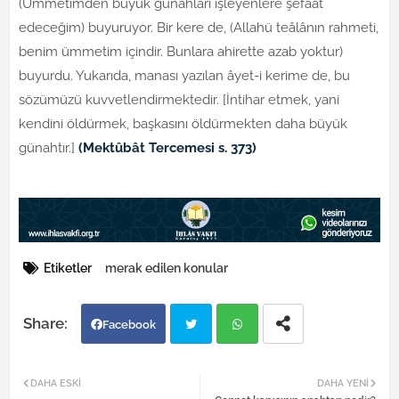
(Ümmetimden büyük günahları işleyenlere şefaat
edeceğim) buyuruyor. Bir kere de, (Allahü teâlânın rahmeti,
benim ümmetim içindir. Bunlara ahirette azab yoktur)
buyurdu. Yukarıda, manası yazılan âyet-i kerime de, bu
sözümüzü kuvvetlendirmektedir. [İntihar etmek, yani
kendini öldürmek, başkasını öldürmekten daha büyük
günahtır.]
(Mektûbât Tercemesi s. 373)
Etiketler
merak edilen konular
Facebook
Twi
Wh
DAHA ESKI
DAHA YENI