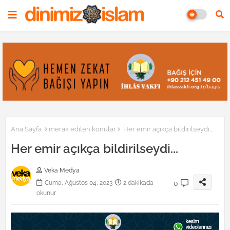
Ana Sayfa
merak edilen konular
Her emir açıkça bildirilseydi...
Her emir açıkça bildirilseydi...
Veka Medya
0
Cuma, Ağustos 04, 2023
2 dakikada
okunur