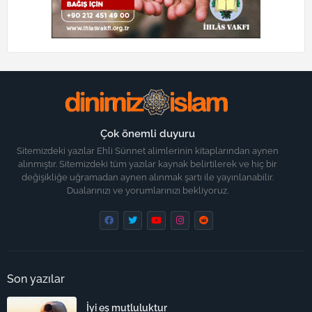
Çok önemli duyuru
Sitemizdeki yazılar Ehli Sünnet alimlerinin kitaplarından aynen
alınmıştır. Sitemizdeki tüm yazılar kaynak belirtilerek ve hiç bir
değişikliğe uğramadan aynen alınmak şartı ile yayınlanabilir.
Dualarınızı ve yorumlarınızı bekliyoruz.
Son yazılar
İyi eş mutluluktur