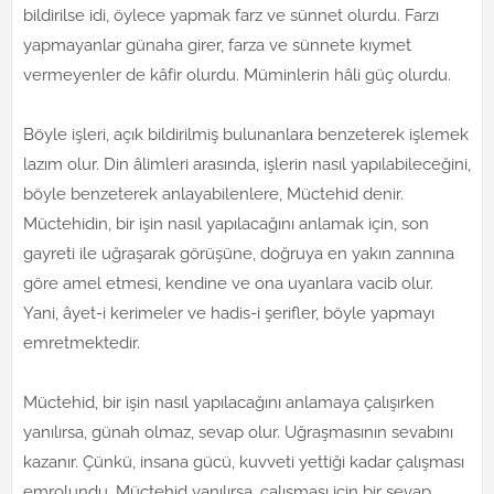
bildirilse idi, öylece yapmak farz ve sünnet olurdu. Farzı
yapmayanlar günaha girer, farza ve sünnete kıymet
vermeyenler de kâfir olurdu. Müminlerin hâli güç olurdu.
Böyle işleri, açık bildirilmiş bulunanlara benzeterek işlemek
lazım olur. Din âlimleri arasında, işlerin nasıl yapılabileceğini,
böyle benzeterek anlayabilenlere, Müctehid denir.
Müctehidin, bir işin nasıl yapılacağını anlamak için, son
gayreti ile uğraşarak görüşüne, doğruya en yakın zannına
göre amel etmesi, kendine ve ona uyanlara vacib olur.
Yani, âyet-i kerimeler ve hadis-i şerifler, böyle yapmayı
emretmektedir.
Müctehid, bir işin nasıl yapılacağını anlamaya çalışırken
yanılırsa, günah olmaz, sevap olur. Uğraşmasının sevabını
kazanır. Çünkü, insana gücü, kuvveti yettiği kadar çalışması
emrolundu. Müctehid yanılırsa, çalışması için bir sevap