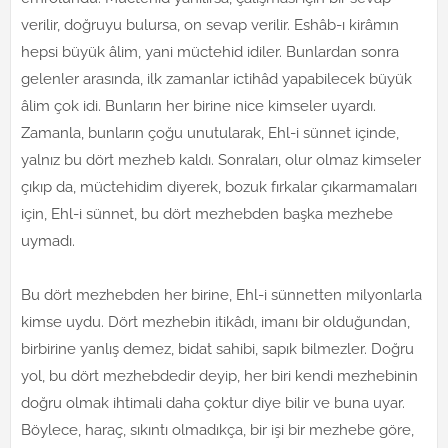
verilir, doğruyu bulursa, on sevap verilir. Eshâb-ı kirâmın
hepsi büyük âlim, yani müctehid idiler. Bunlardan sonra
gelenler arasında, ilk zamanlar ictihâd yapabilecek büyük
âlim çok idi. Bunların her birine nice kimseler uyardı.
Zamanla, bunların çoğu unutularak, Ehl-i sünnet içinde,
yalnız bu dört mezheb kaldı. Sonraları, olur olmaz kimseler
çıkıp da, müctehidim diyerek, bozuk fırkalar çıkarmamaları
için, Ehl-i sünnet, bu dört mezhebden başka mezhebe
uymadı.
Bu dört mezhebden her birine, Ehl-i sünnetten milyonlarla
kimse uydu. Dört mezhebin itikâdı, imanı bir olduğundan,
birbirine yanlış demez, bidat sahibi, sapık bilmezler. Doğru
yol, bu dört mezhebdedir deyip, her biri kendi mezhebinin
doğru olmak ihtimali daha çoktur diye bilir ve buna uyar.
Böylece, haraç, sıkıntı olmadıkça, bir işi bir mezhebe göre,