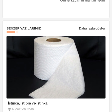
Cennet kapısının anahtarı nedir?
tter
atsa
pp
BENZER YAZILARIMIZ
Daha fazla göster
İstinca, istibra ve istinka
August 06, 2026