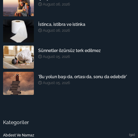
August 06, 2026
İstinca, istibra ve istinka
August 06, 2026
Sünnetler özürsüz terk edilmez
August 05, 2026
'Bu yolun başı da, ortası da, sonu da edebdir'
August 05, 2026
Kategoriler
(90)
Abdest Ve Namaz