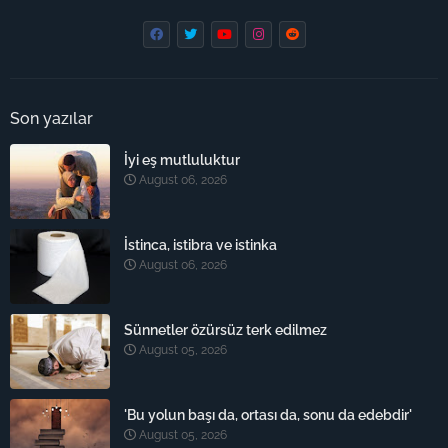
Son yazılar
İyi eş mutluluktur
August 06, 2026
İstinca, istibra ve istinka
August 06, 2026
Sünnetler özürsüz terk edilmez
August 05, 2026
'Bu yolun başı da, ortası da, sonu da edebdir'
August 05, 2026