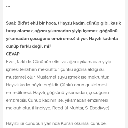
***
Sual: Bid’at ehli bir hoca, (Hayzlı kadın, cünüp gibi, kasık
tıraşı olamaz, ağzını yıkamadan yiyip içemez, göğsünü
yıkamadan çocuğunu emziremez) diyor. Hayzlı kadınla
cünüp farklı değil mi?
CEVAP
Evet, farklıdır. Cünübün elini ve ağzını yıkamadan yiyip
içmesi tenzihen mekruhtur, çünkü ağzına aldığı su,
müstamel olur. Müstamel suyu içmek ise mekruhtur.
Hayızlı kadın böyle değildir. Çünkü onun gusletmesi
emredilmedi. Hayzlı, göğsünü yıkamadan, çocuğunu
emzirebilir. Cünüp kadının ise, yıkamadan emzirmesi
mekruh olur. (Hindiyye, Redd-ül Muhtar, S. Ebediyye)
Hayızlı ile cünübün yanında Kur’an okunsa, cünübe,