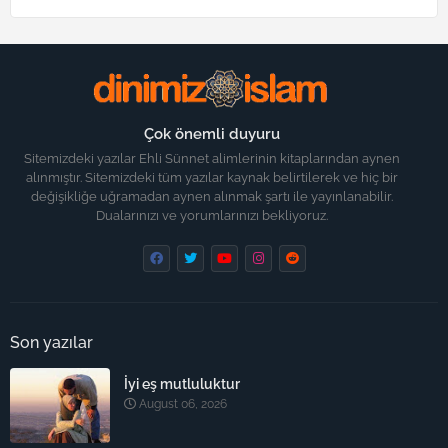
Çok önemli duyuru
Sitemizdeki yazılar Ehli Sünnet alimlerinin kitaplarından aynen
alınmıştır. Sitemizdeki tüm yazılar kaynak belirtilerek ve hiç bir
değişikliğe uğramadan aynen alınmak şartı ile yayınlanabilir.
Dualarınızı ve yorumlarınızı bekliyoruz.
Son yazılar
İyi eş mutluluktur
August 06, 2026