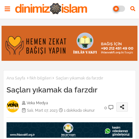
Ana Sayfa
fıkh bilgileri
Saçları yıkamak da farzdır
Saçları yıkamak da farzdır
Veka Medya
0
Salı, Mart 07, 2023
1 dakikada okunur