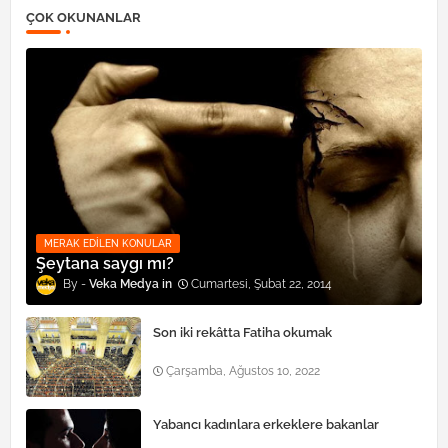
ÇOK OKUNANLAR
MERAK EDILEN KONULAR
Şeytana saygı mı?
Veka Medya
Cumartesi, Şubat 22, 2014
Son iki rekâtta Fatiha okumak
Çarşamba, Ağustos 10, 2022
Yabancı kadınlara erkeklere bakanlar