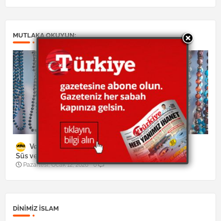
MUTLAKA OKUYUN:
Veka Medya
Yaşam
Süs ve takılarla ilgili merak edilenler
Pazartesi, Ocak 12, 2026
0
DINIMIZ ISLAM