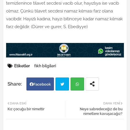
temizlenince tilavet secdesi vacib olur, hayızlıya ise vacib
olmaz. Çünkü tilavet secdesi namaz kılması farz olana
vacibdir. Hayızlı kadına, hayzı bitinceye kadar namaz kılmak
farz değildir. (Dürer ve gurer, S. Ebediyye)
Etiketler
fıkh bilgileri
Facebook
Twi
Wh
DAHA ESKI
DAHA YENI
Kız çocuğu bir nimettir
Neye sabredeceğiz de bu
tter
atsa
nimetlere kavuşacağız?
pp