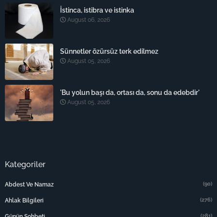
İstinca, istibra ve istinka
August 06, 2026
Sünnetler özürsüz terk edilmez
August 05, 2026
'Bu yolun başı da, ortası da, sonu da edebdir'
August 05, 2026
Kategoriler
(90)
Abdest Ve Namaz
(276)
Ahlak Bilgileri
(281)
Günün Sohbeti