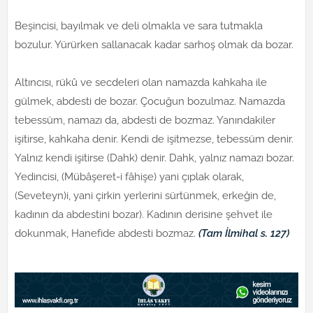
Beşincisi, bayılmak ve deli olmakla ve sara tutmakla
bozulur. Yürürken sallanacak kadar sarhoş olmak da bozar.
Altıncısı, rükû ve secdeleri olan namazda kahkaha ile
gülmek, abdesti de bozar. Çocuğun bozulmaz. Namazda
tebessüm, namazı da, abdesti de bozmaz. Yanındakiler
işitirse, kahkaha denir. Kendi de işitmezse, tebessüm denir.
Yalnız kendi işitirse (Dahk) denir. Dahk, yalnız namazı bozar.
Yedincisi, (Mübâşeret-i fâhişe) yani çıplak olarak,
(Seveteyn)i, yani çirkin yerlerini sürtünmek, erkeğin de,
kadının da abdestini bozar). Kadının derisine şehvet ile
dokunmak, Hanefide abdesti bozmaz.
(Tam İlmihal s. 127)