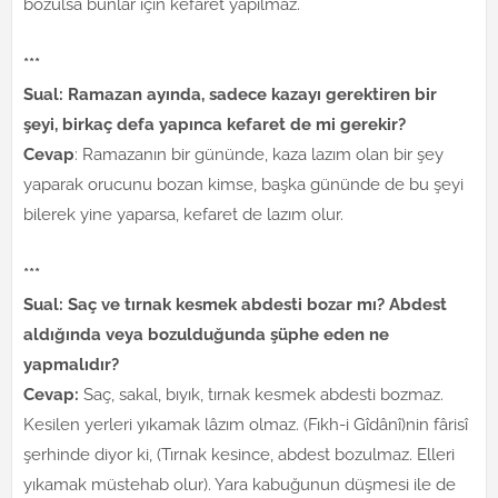
bozulsa bunlar için kefaret yapılmaz.
***
Sual: Ramazan ayında, sadece kazayı gerektiren bir
şeyi, birkaç defa yapınca kefaret de mi gerekir?
Cevap
: Ramazanın bir gününde, kaza lazım olan bir şey
yaparak orucunu bozan kimse, başka gününde de bu şeyi
bilerek yine yaparsa, kefaret de lazım olur.
***
Sual: Saç ve tırnak kesmek abdesti bozar mı? Abdest
aldığında veya bozulduğunda şüphe eden ne
yapmalıdır?
Cevap:
Saç, sakal, bıyık, tırnak kesmek abdesti bozmaz.
Kesilen yerleri yıkamak lâzım olmaz. (Fıkh-i Gîdânî)nin fârisî
şerhinde diyor ki, (Tırnak kesince, abdest bozulmaz. Elleri
yıkamak müstehab olur). Yara kabuğunun düşmesi ile de