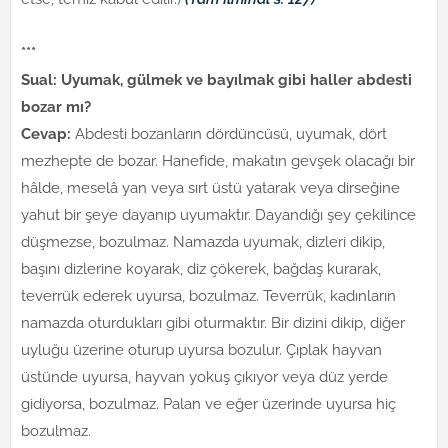
***
Sual: Uyumak, gülmek ve bayılmak gibi haller abdesti
bozar mı?
Cevap:
Abdesti bozanların dördüncüsü, uyumak, dört
mezhepte de bozar. Hanefide, makatın gevşek olacağı bir
hâlde, meselâ yan veya sırt üstü yatarak veya dirseğine
yahut bir şeye dayanıp uyumaktır. Dayandığı şey çekilince
düşmezse, bozulmaz. Namazda uyumak, dizleri dikip,
başını dizlerine koyarak, diz çökerek, bağdaş kurarak,
teverrük ederek uyursa, bozulmaz. Teverrük, kadınların
namazda oturdukları gibi oturmaktır. Bir dizini dikip, diğer
uyluğu üzerine oturup uyursa bozulur. Çıplak hayvan
üstünde uyursa, hayvan yokuş çıkıyor veya düz yerde
gidiyorsa, bozulmaz. Palan ve eğer üzerinde uyursa hiç
bozulmaz.