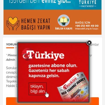
0Yorumlar
YORUM GÖNDER
* Please Don't Spam Here. All the Comments are Reviewed by
Admin.
Sorularınız Dinimiz İslam hocaları tarafından
cevaplandırılacaktır. Lütfen suallerinizi:
dinimizislam2@gmail.com mail adresine gönderiniz.
Teşekkürler.
Hakiki Dinimiz site yönetimi
Yorum Gönder (0)