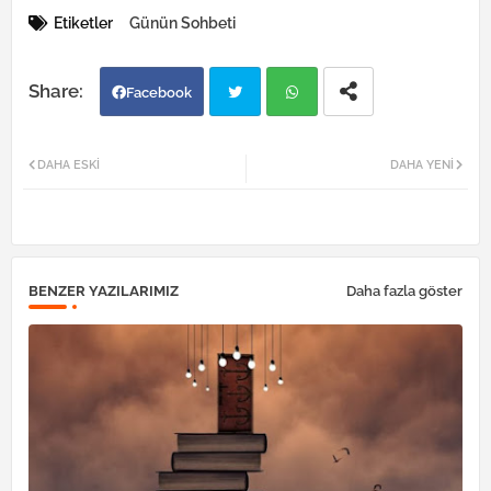
Etiketler
Günün Sohbeti
Facebook
Twi
Wh
DAHA ESKI
DAHA YENI
tter
atsa
pp
BENZER YAZILARIMIZ
Daha fazla göster