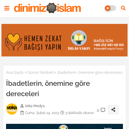
Ana Sayfa
Günün Sohbeti
İbadetlerin, önemine göre dereceleri
İbadetlerin, önemine göre
dereceleri
Veka Medya
0
Cuma, Şubat 24, 2023
3 dakikada okunur