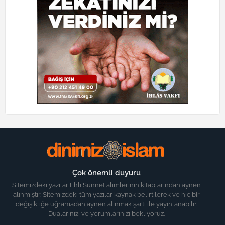
Çok önemli duyuru
Sitemizdeki yazılar Ehli Sünnet alimlerinin kitaplarından aynen
alınmıştır. Sitemizdeki tüm yazılar kaynak belirtilerek ve hiç bir
değişikliğe uğramadan aynen alınmak şartı ile yayınlanabilir.
Dualarınızı ve yorumlarınızı bekliyoruz.