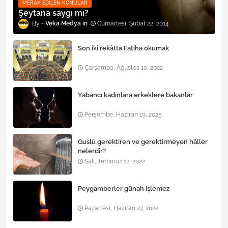
MERAK EDILEN KONULAR
Şeytana saygı mı?
Veka Medya
Cumartesi, Şubat 22, 2014
Son iki rekâtta Fatiha okumak
Çarşamba, Ağustos 10, 2022
Yabancı kadınlara erkeklere bakanlar
Perşembe, Haziran 19, 2025
Guslü gerektiren ve gerektirmeyen hâller
nelerdir?
Salı, Temmuz 12, 2022
Peygamberler günah işlemez
Pazartesi, Haziran 27, 2022