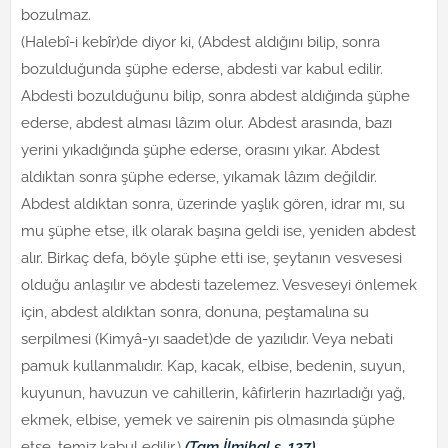
bozulmaz.
(Halebî-i kebîr)de diyor ki, (Abdest aldığını bilip, sonra
bozulduğunda şüphe ederse, abdesti var kabul edilir.
Abdesti bozulduğunu bilip, sonra abdest aldığında şüphe
ederse, abdest alması lâzım olur. Abdest arasında, bazı
yerini yıkadığında şüphe ederse, orasını yıkar. Abdest
aldıktan sonra şüphe ederse, yıkamak lâzım değildir.
Abdest aldıktan sonra, üzerinde yaşlık gören, idrar mı, su
mu şüphe etse, ilk olarak başına geldi ise, yeniden abdest
alır. Birkaç defa, böyle şüphe etti ise, şeytanın vesvesesi
olduğu anlaşılır ve abdesti tazelemez. Vesveseyi önlemek
için, abdest aldıktan sonra, donuna, peştamalına su
serpilmesi (Kimyâ-yı saadet)de de yazılıdır. Veya nebati
pamuk kullanmalıdır. Kap, kacak, elbise, bedenin, suyun,
kuyunun, havuzun ve cahillerin, kâfirlerin hazırladığı yağ,
ekmek, elbise, yemek ve sairenin pis olmasında şüphe
etse, temiz kabul edilir.)
(Tam İlmihal s. 127)