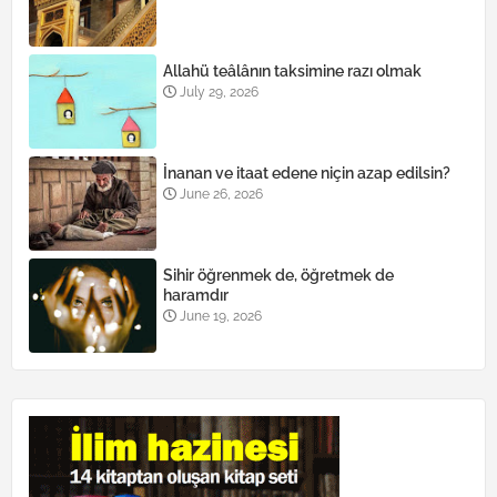
Allahü teâlânın taksimine razı olmak
July 29, 2026
İnanan ve itaat edene niçin azap edilsin?
June 26, 2026
Sihir öğrenmek de, öğretmek de
haramdır
June 19, 2026