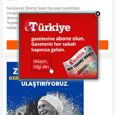
Sorularınız Dinimiz İslam hocaları tarafından
cevaplandırılacaktır. Lütfen suallerinizi:
dinimizislam2@gmail.com mail adresine gönderiniz.
Teşekkürler.
Hakiki Dinimiz site yönetimi
Yorum Gönder (0)