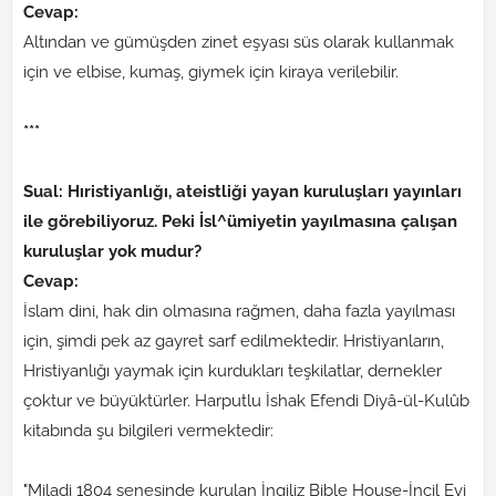
Cevap:
Altından ve gümüşden zinet eşyası süs olarak kullanmak
için ve elbise, kumaş, giymek için kiraya verilebilir.
***
Sual: Hıristiyanlığı, ateistliği yayan kuruluşları yayınları
ile görebiliyoruz. Peki İsl^ümiyetin yayılmasına çalışan
kuruluşlar yok mudur?
Cevap:
İslam dini, hak din olmasına rağmen, daha fazla yayılması
için, şimdi pek az gayret sarf edilmektedir. Hristiyanların,
Hristiyanlığı yaymak için kurdukları teşkilatlar, dernekler
çoktur ve büyüktürler. Harputlu İshak Efendi Diyâ-ül-Kulûb
kitabında şu bilgileri vermektedir:
"Miladi 1804 senesinde kurulan İngiliz Bible House-İncil Evi