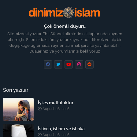
Çok önemli duyuru
Sitemizdeki yazılar Ehli Sünnet alimlerinin kitaplarından aynen
alınmıştır. Sitemizdeki tüm yazılar kaynak belirtilerek ve hiç bir
değişikliğe uğramadan aynen alınmak şartı ile yayınlanabilir.
Dualarınızı ve yorumlarınızı bekliyoruz.
Son yazılar
İyi eş mutluluktur
August 06, 2026
İstinca, istibra ve istinka
August 06, 2026