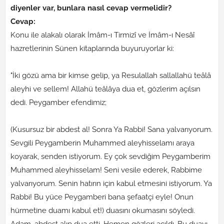
diyenler var, bunlara nasıl cevap vermelidir?
Cevap:
Konu ile alakalı olarak İmâm-ı Tirmizî ve İmâm-ı Nesâî
hazretlerinin Sünen kitaplarında buyuruyorlar ki:
"İki gözü ama bir kimse gelip, ya Resulallah sallallahü teâlâ
aleyhi ve sellem! Allahü teâlâya dua et, gözlerim açılsın
dedi. Peygamber efendimiz;
(Kusursuz bir abdest al! Sonra Ya Rabbi! Sana yalvarıyorum.
Sevgili Peygamberin Muhammed aleyhisselamı araya
koyarak, senden istiyorum. Ey çok sevdiğim Peygamberim
Muhammed aleyhisselam! Seni vesile ederek, Rabbime
yalvarıyorum. Senin hatırın için kabul etmesini istiyorum. Ya
Rabbi! Bu yüce Peygamberi bana şefaatçi eyle! Onun
hürmetine duamı kabul et!) duasını okumasını söyledi.
Adam, abdest alıp dua etti. Hemen gözleri açıldı. Bu duayı