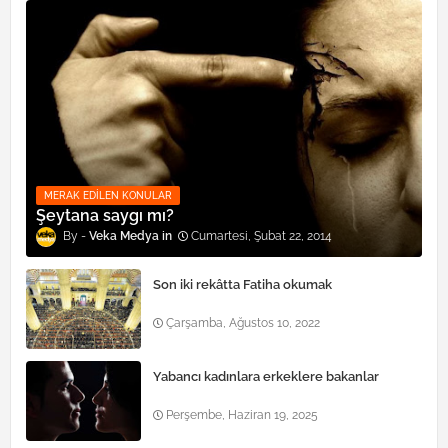
MERAK EDILEN KONULAR
Şeytana saygı mı?
Veka Medya
Cumartesi, Şubat 22, 2014
Son iki rekâtta Fatiha okumak
Çarşamba, Ağustos 10, 2022
Yabancı kadınlara erkeklere bakanlar
Perşembe, Haziran 19, 2025