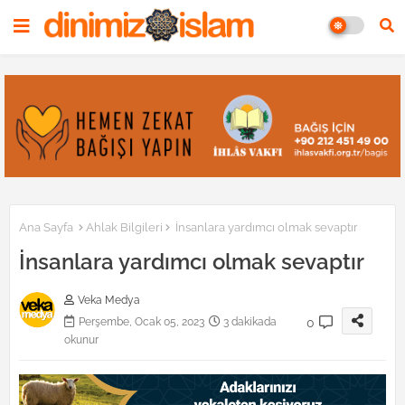
Ana Sayfa
Ahlak Bilgileri
İnsanlara yardımcı olmak sevaptır
İnsanlara yardımcı olmak sevaptır
Veka Medya
0
Perşembe, Ocak 05, 2023
3 dakikada
okunur