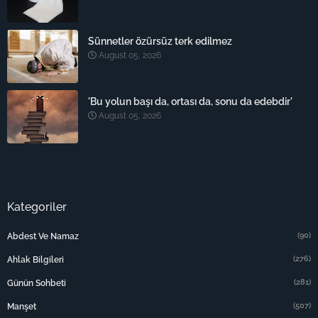
Sünnetler özürsüz terk edilmez
August 05, 2026
'Bu yolun başı da, ortası da, sonu da edebdir'
August 05, 2026
Kategoriler
(90)
Abdest Ve Namaz
(276)
Ahlak Bilgileri
(281)
Günün Sohbeti
(507)
Manşet