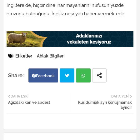
İngiltere'de, hiçbir dine inanmayanların, nüfusun yüzde
otuzunu bulduğunu, İngiliz neşriyatı haber vermektedir.
Etiketler
Ahlak Bilgileri
Facebook
Twi
Wh
DAHA ESKI
DAHA YENI
Ağızdaki kan ve abdest
Küs durmak ayrı konuşmamak
tter
atsa
ayrıdır
pp