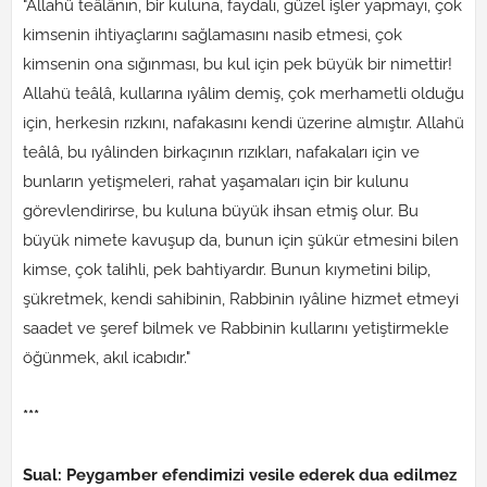
"Allahü teâlânın, bir kuluna, faydalı, güzel işler yapmayı, çok
kimsenin ihtiyaçlarını sağlamasını nasib etmesi, çok
kimsenin ona sığınması, bu kul için pek büyük bir nimettir!
Allahü teâlâ, kullarına ıyâlim demiş, çok merhametli olduğu
için, herkesin rızkını, nafakasını kendi üzerine almıştır. Allahü
teâlâ, bu ıyâlinden birkaçının rızıkları, nafakaları için ve
bunların yetişmeleri, rahat yaşamaları için bir kulunu
görevlendirirse, bu kuluna büyük ihsan etmiş olur. Bu
büyük nimete kavuşup da, bunun için şükür etmesini bilen
kimse, çok talihli, pek bahtiyardır. Bunun kıymetini bilip,
şükretmek, kendi sahibinin, Rabbinin ıyâline hizmet etmeyi
saadet ve şeref bilmek ve Rabbinin kullarını yetiştirmekle
öğünmek, akıl icabıdır."
***
Sual: Peygamber efendimizi vesile ederek dua edilmez