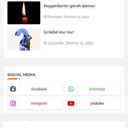
Peygamberler günah işlemez
Pazartesi, Haziran 27, 2022
İyi bid’at olur mu?
Çarşamba, Temmuz 15, 2020
SOSYAL MEDYA
facebook
whatsapp
instagram
youtube