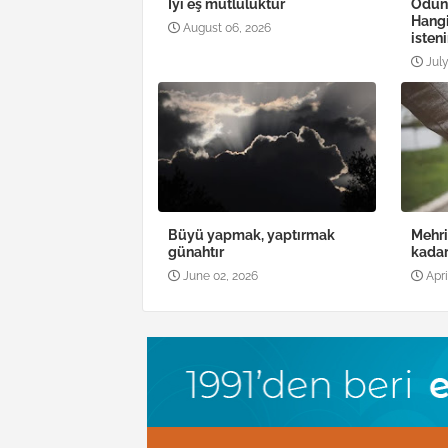
İyi eş mutluluktur
Ödün
Hang
August 06, 2026
isteni
July
Büyü yapmak, yaptırmak
Mehri
günahtır
kadar
June 02, 2026
Apri