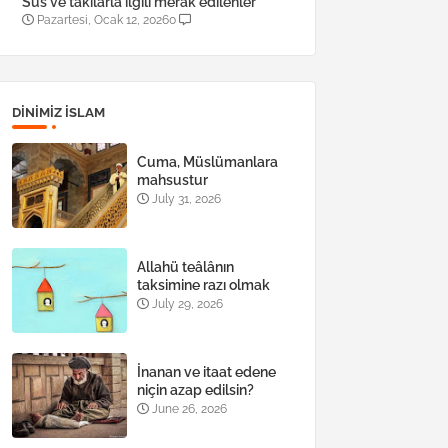
Süs ve takılarla ilgili merak edilenler
Pazartesi, Ocak 12, 2026
0
DINIMIZ ISLAM
Cuma, Müslümanlara
mahsustur
July 31, 2026
Allahü teâlânın
taksimine razı olmak
July 29, 2026
İnanan ve itaat edene
niçin azap edilsin?
June 26, 2026