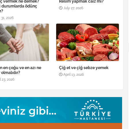
ç vermek ne demek?
Resim yapmak caiz mi?
i durumlarda ödünç
July 27, 2026
r?
 31, 2026
n en çoğu ve en azı ne
Çiğ et ve çiğ sebze yemek
 olmalıdır?
April 13, 2026
l 23, 2026