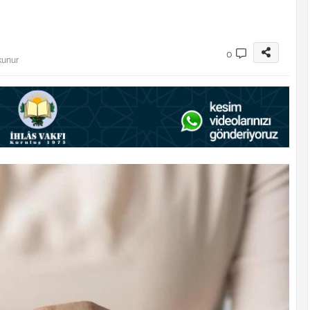
0
kunur