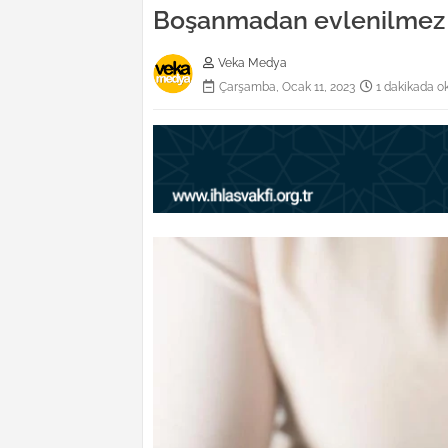
Boşanmadan evlenilmez
Veka Medya
Çarşamba, Ocak 11, 2023
1 dakikada o