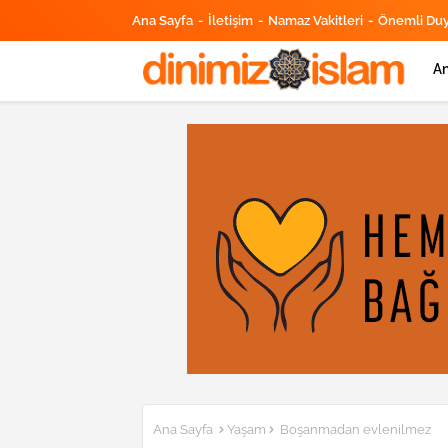
Ana Sayfa
İletişim
Namaz Vakitleri
Önemli Du
An
Ana Sayfa
Yaşam
Boşanmadan evlenilmez