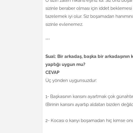
O sizin zaten nikahlı eşiniz idi. Siz onu boş
sizinle beraber olması için iddet bekleme
tazelemek iyi olur. Siz boşamadan hanımını
sizinle evlenemez.
***
Sual: Bir arkadaş, başka bir arkadaşının k
yaptığı uygun mu?
CEVAP
Üç yönden uygunsuzdur:
1- Başkasının karısını ayartmak çok günahtır. 
(Birinin karısını ayartıp aldatan bizden değil
2- Kocası o karıyı boşamadan hiç kimse onun