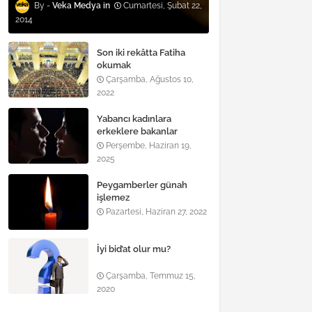
Veka Medya
Cumartesi, Şubat 22,
2014
Son iki rekâtta Fatiha
okumak
Çarşamba, Ağustos 10,
2022
Yabancı kadınlara
erkeklere bakanlar
Perşembe, Haziran 19,
2025
Peygamberler günah
işlemez
Pazartesi, Haziran 27, 2022
İyi bid’at olur mu?
Çarşamba, Temmuz 15,
2020