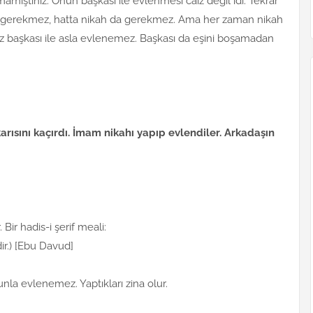
amamıştınız. Onun başkası ile evlenmesi caiz değil idi. Tekrar
si gerekmez, hatta nikah da gerekmez. Ama her zaman nikah
z başkası ile asla evlenemez. Başkası da eşini boşamadan
arısını kaçırdı. İmam nikahı yapıp evlendiler. Arkadaşın
Bir hadis-i şerif meali:
dir.) [Ebu Davud]
la evlenemez. Yaptıkları zina olur.