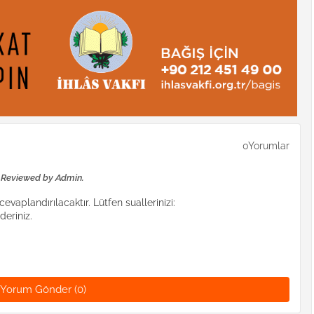
0Yorumlar
e Reviewed by Admin.
evaplandırılacaktır. Lütfen suallerinizi:
eriniz.
Yorum Gönder (0)