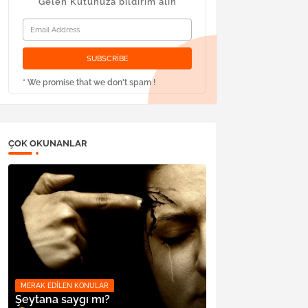
Gelen Kutunuza bildirim alın
* We promise that we don't spam !
ÇOK OKUNANLAR
MERAK EDILEN KONULAR
Şeytana saygı mı?