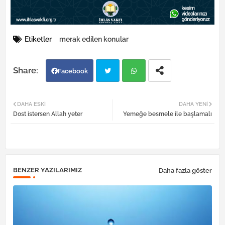
Etiketler
merak edilen konular
Facebook
Twi
Wh
DAHA ESKI
DAHA YENI
Dost istersen Allah yeter
Yemeğe besmele ile başlamalı
tter
atsa
pp
BENZER YAZILARIMIZ
Daha fazla göster