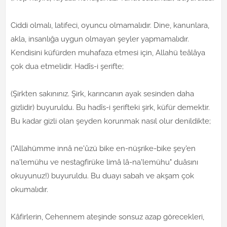
Ciddi olmalı, latifeci, oyuncu olmamalıdır. Dine, kanunlara,
akla, insanlığa uygun olmayan şeyler yapmamalıdır.
Kendisini küfürden muhafaza etmesi için, Allahü teâlâya
çok dua etmelidir. Hadîs-i şerifte;
(Şirkten sakınınız. Şirk, karıncanın ayak sesinden daha
gizlidir) buyuruldu. Bu hadîs-i şerifteki şirk, küfür demektir.
Bu kadar gizli olan şeyden korunmak nasıl olur denildikte;
("Allahümme innâ ne'ûzü bike en-nüşrike-bike şey'en
na'lemühu ve nestagfirüke limâ lâ-na'lemühu" duâsını
okuyunuz!) buyuruldu. Bu duayı sabah ve akşam çok
okumalıdır.
Kâfirlerin, Cehennem ateşinde sonsuz azap görecekleri,