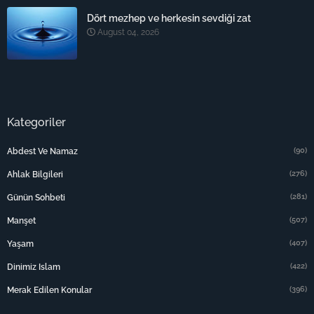
Dört mezhep ve herkesin sevdiği zat
August 04, 2026
Kategoriler
(90)
Abdest Ve Namaz
(276)
Ahlak Bilgileri
(281)
Günün Sohbeti
(507)
Manşet
(407)
Yaşam
(422)
Dinimiz Islam
(396)
Merak Edilen Konular