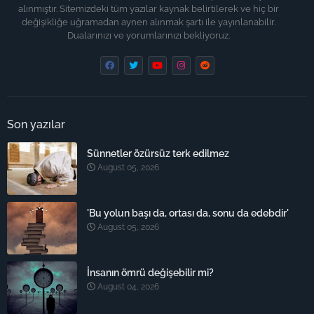
alınmıştır. Sitemizdeki tüm yazılar kaynak belirtilerek ve hiç bir
değişikliğe uğramadan aynen alınmak şartı ile yayınlanabilir.
Dualarınızı ve yorumlarınızı bekliyoruz.
Son yazılar
Sünnetler özürsüz terk edilmez
August 05, 2026
'Bu yolun başı da, ortası da, sonu da edebdir'
August 05, 2026
İnsanın ömrü değişebilir mi?
August 04, 2026