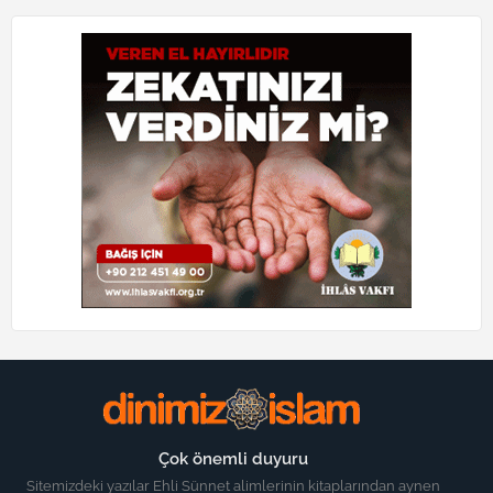
Çok önemli duyuru
Sitemizdeki yazılar Ehli Sünnet alimlerinin kitaplarından aynen