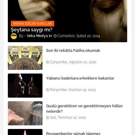
MERAK EDILEN KONULAR
Şeytana saygı mı?
Veka Medya
Cumartesi, Şubat 22, 2014
Son iki rekâtta Fatiha okumak
Çarşamba, Ağustos 10, 2022
Yabancı kadınlara erkeklere bakanlar
Perşembe, Haziran 19, 2025
Guslü gerektiren ve gerektirmeyen hâller
nelerdir?
Salı, Temmuz 12, 2022
Peygamberler günah işlemez