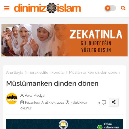
Ana Sayfa
merak edilen konular
Müslümanken dinden dönen
Müslümanken dinden dönen
Veka Medya
0
Pazartesi, Aralık 05, 2022
3 dakikada
okunur