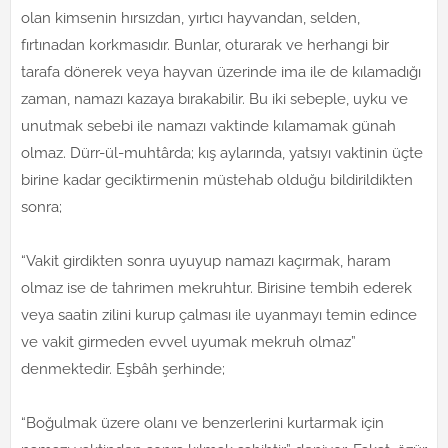
olan kimsenin hırsızdan, yırtıcı hayvandan, selden,
fırtınadan korkmasıdır. Bunlar, oturarak ve herhangi bir
tarafa dönerek veya hayvan üzerinde ima ile de kılamadığı
zaman, namazı kazaya bırakabilir. Bu iki sebeple, uyku ve
unutmak sebebi ile namazı vaktinde kılamamak günah
olmaz. Dürr-ül-muhtârda; kış aylarında, yatsıyı vaktinin üçte
birine kadar geciktirmenin müstehab olduğu bildirildikten
sonra;
“Vakit girdikten sonra uyuyup namazı kaçırmak, haram
olmaz ise de tahrimen mekruhtur. Birisine tembih ederek
veya saatin zilini kurup çalması ile uyanmayı temin edince
ve vakit girmeden evvel uyumak mekruh olmaz”
denmektedir. Eşbâh şerhinde;
“Boğulmak üzere olanı ve benzerlerini kurtarmak için