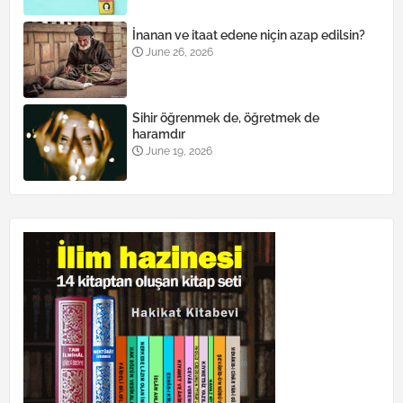
İnanan ve itaat edene niçin azap edilsin?
June 26, 2026
Sihir öğrenmek de, öğretmek de
haramdır
June 19, 2026