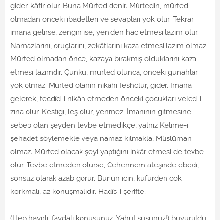
gider, kâfir olur. Buna Mürted denir. Mürtedin, mürted
olmadan önceki ibadetleri ve sevapları yok olur. Tekrar
imana gelirse, zengin ise, yeniden hac etmesi lazım olur.
Namazlarını, oruçlarını, zekâtlarını kaza etmesi lazım olmaz.
Mürted olmadan önce, kazaya bırakmış olduklarını kaza
etmesi lazımdır. Çünkü, mürted olunca, önceki günahlar
yok olmaz. Mürted olanın nikâhı fesholur, gider. İmana
gelerek, tecdîd-i nikâh etmeden önceki çocukları veled-i
zina olur. Kestiği, leş olur, yenmez. İmanının gitmesine
sebep olan şeyden tevbe etmedikçe, yalnız Kelime-i
şehadet söylemekle veya namaz kılmakla, Müslüman
olmaz. Mürted olacak şeyi yaptığını inkâr etmesi de tevbe
olur. Tevbe etmeden ölürse, Cehennem ateşinde ebedi,
sonsuz olarak azab görür. Bunun için, küfürden çok
korkmalı, az konuşmalıdır. Hadîs-i şerifte;
(Hep hayırlı, faydalı konuşunuz. Yahut susunuz!) buyuruldu.