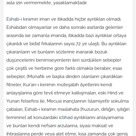
asla izin vermemekte, yasaklamaktadır.
Eshab-ı kiram
ın iman ve itikadda hiçbir ayrılıkları olmadı.
Eshabdan olmayanlar ve daha sonraki asırlarda gelenler
arasında ise zamanla imanda, itikadda bazı ayrılıklar ortaya
çıkarıldı ve bid’at fırkalarının sayısı 72 ye ulaştı. Bu ayrılıkları
çıkaranların ve bunların sözlerine inanarak bozuk
düşüncelerini benimseyenlerin ileri sürdükleri sebepler
çok çeşitli ve herbirine göre farklı olmakla beraber, esas
sebepler, (Münafık ve başka dinden olanların çıkardıkları
fitneler, Kur’an-ı kerimin müteşabih âyetlerini kendi
anlayışlarına göre tevil etmeye kalkışmaları, eski Hind ve
Yunan felsefesi ile, Mecusi inançlarının İslamiyet’e sokulma
çabaları, Eshab-ı kiramın maslahata [huzurun, dirliğin, iyiliğin
teminine] ait konulardaki
ictihad
ayrılıklarını anlayamama
ve bunları kendi nefsani arzularına, siyasi maksat ve
ihtiraslarına perde veya alet etme, kısa zamanda çok geniş