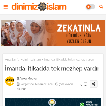
Ana Sayfa
dinimiz islam
İmanda, itikadda tek mezhep vardır
İmanda, itikadda tek mezhep vardır
Veka Medya
0
Perşembe, Nisan 02, 2026
7 dakikada
okunur