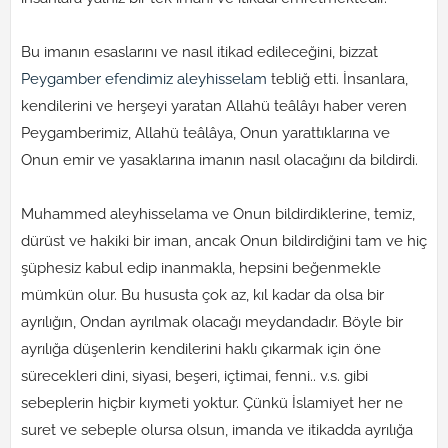
Bu imanın esaslarını ve nasıl itikad edileceğini, bizzat
Peygamber efendimiz aleyhisselam
tebliğ etti. İnsanlara,
kendilerini ve herşeyi yaratan Allahü teâlâyı haber veren
Peygamberimiz, Allahü teâlâya, Onun yarattıklarına ve
Onun emir ve yasaklarına imanın nasıl olacağını da bildirdi.
Muhammed aleyhisselama ve Onun bildirdiklerine, temiz,
dürüst ve hakiki bir iman, ancak Onun bildirdiğini tam ve hiç
şüphesiz kabul edip inanmakla, hepsini beğenmekle
mümkün olur. Bu hususta çok az, kıl kadar da olsa bir
ayrılığın, Ondan ayrılmak olacağı meydandadır. Böyle bir
ayrılığa düşenlerin kendilerini haklı çıkarmak için öne
sürecekleri dini, siyasi, beşeri, içtimai, fenni.. v.s. gibi
sebeplerin hiçbir kıymeti yoktur. Çünkü İslamiyet her ne
suret ve sebeple olursa olsun, imanda ve itikadda ayrılığa