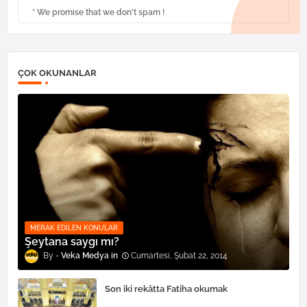
* We promise that we don't spam !
ÇOK OKUNANLAR
MERAK EDILEN KONULAR
Şeytana saygı mı?
Veka Medya
Cumartesi, Şubat 22, 2014
Son iki rekâtta Fatiha okumak