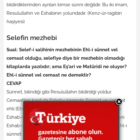
bildirdiklerinden ayrılan kimse sünni değildir. Bu iki imam,
Resulullahın ve Eshabının yolundadır. (Kenz-ür-ragıbin
haşiyesi)
Selefin mezhebi
Sual: Selef-i salihinin mezhebinin Ehl-i sünnet vel
cemaat olduğu, selefiye diye bir mezhebin olmadığı
kitaplarda yazılıdır; ama Eş’ari ve Matüridi ne oluyor?
Ehl-i sünnet vel cemaat ne demektir?
CEVAP
Sünnet, bilindiği gibi Resulullahın bildirdiği yoldur.
Cemaatten kasıt da Eshab-ı kiramdır. Sünnet ve cemaat
ehli [Ehl-i sünnet vel cemaat] demek, Resulullahın ve
Eshab-ı kiramın gittikleri, itikattaki tek yol demektir. Yani
Eshab-ı kiramdan bugüne kadar, tek kurtuluş fırkası Ehl-i
sünnet vel cemaat fırkasıdır.