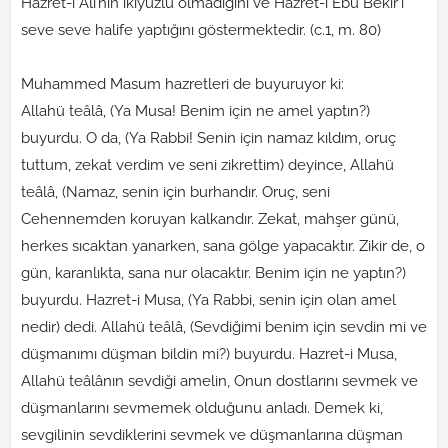
Hazret-i Ali’nin ikiyüzlü olmadığını ve Hazret-i Ebu Bekir’i
seve seve halife yaptığını göstermektedir. (c.1, m. 80)
Muhammed Masum hazretleri de buyuruyor ki:
Allahü teâlâ, (Ya Musa! Benim için ne amel yaptın?)
buyurdu. O da, (Ya Rabbi! Senin için namaz kıldım, oruç
tuttum, zekat verdim ve seni zikrettim) deyince, Allahü
teâlâ, (Namaz, senin için burhandır. Oruç, seni
Cehennemden koruyan kalkandır. Zekat, mahşer günü,
herkes sıcaktan yanarken, sana gölge yapacaktır. Zikir de, o
gün, karanlıkta, sana nur olacaktır. Benim için ne yaptın?)
buyurdu. Hazret-i Musa, (Ya Rabbi, senin için olan amel
nedir) dedi. Allahü teâlâ, (Sevdiğimi benim için sevdin mi ve
düşmanımı düşman bildin mi?) buyurdu. Hazret-i Musa,
Allahü teâlânın sevdiği amelin, Onun dostlarını sevmek ve
düşmanlarını sevmemek olduğunu anladı. Demek ki,
sevgilinin sevdiklerini sevmek ve düşmanlarına düşman