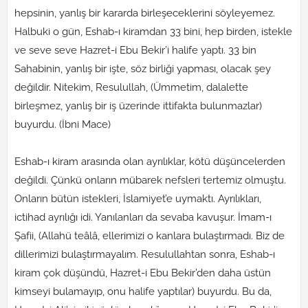
hepsinin, yanlış bir kararda birleşeceklerini söyleyemez.
Halbuki o gün, Eshab-ı kiramdan 33 bini, hep birden, istekle
ve seve seve Hazret-i Ebu Bekir’i halife yaptı. 33 bin
Sahabinin, yanlış bir işte, söz birliği yapması, olacak şey
değildir. Nitekim, Resulullah, (Ümmetim, dalalette
birleşmez, yanlış bir iş üzerinde ittifakta bulunmazlar)
buyurdu. (İbni Mace)
Eshab-ı kiram arasında olan ayrılıklar, kötü düşüncelerden
değildi. Çünkü onların mübarek nefsleri tertemiz olmuştu.
Onların bütün istekleri, İslamiyet’e uymaktı. Ayrılıkları,
ictihad ayrılığı idi. Yanılanları da sevaba kavuşur. İmam-ı
Şafii, (Allahü teâlâ, ellerimizi o kanlara bulaştırmadı. Biz de
dillerimizi bulaştırmayalım. Resulullahtan sonra, Eshab-ı
kiram çok düşündü, Hazret-i Ebu Bekir’den daha üstün
kimseyi bulamayıp, onu halife yaptılar) buyurdu. Bu da,