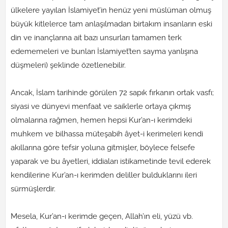
ülkelere yayılan İslamiyet’in henüz yeni müslüman olmuş
büyük kitlelerce tam anlaşılmadan birtakım insanların eski
din ve inançlarına ait bazı unsurları tamamen terk
edememeleri ve bunları İslamiyet’ten sayma yanlışına
düşmeleri) şeklinde özetlenebilir.
Ancak, İslam tarihinde görülen 72 sapık fırkanın ortak vasfı;
siyasi ve dünyevi menfaat ve saiklerle ortaya çıkmış
olmalarına rağmen, hemen hepsi Kur’an-ı kerimdeki
muhkem ve bilhassa müteşabih âyet-i kerimeleri kendi
akıllarına göre tefsir yoluna gitmişler, böylece felsefe
yaparak ve bu âyetleri, iddiaları istikametinde tevil ederek
kendilerine Kur’an-ı kerimden deliller bulduklarını ileri
sürmüşlerdir.
Mesela, Kur’an-ı kerimde geçen, Allah’ın eli, yüzü vb.