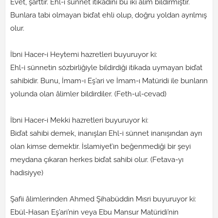
Evet, şarttır. Ehl-i sünnet itikadını bu iki âlim bildirmiştir.
Bunlara tabi olmayan bid’at ehli olup, doğru yoldan ayrılmış
olur.
İbni Hacer-i Heytemi hazretleri buyuruyor ki:
Ehl-i sünnetin sözbirliğiyle bildirdiği itikada uymayan bid’at
sahibidir. Bunu, İmam-ı Eş’ari ve İmam-ı Matüridi ile bunların
yolunda olan âlimler bildirdiler. (Feth-ul-cevad)
İbni Hacer-i Mekki hazretleri buyuruyor ki:
Bid’at sahibi demek, inanışları Ehl-i sünnet inanışından ayrı
olan kimse demektir. İslamiyet’in beğenmediği bir şeyi
meydana çıkaran herkes bid’at sahibi olur. (Fetava-yı
hadisiyye)
Şafii âlimlerinden Ahmed Şihabüddin Mısri buyuruyor ki:
Ebül-Hasan Eş’ari’nin veya Ebu Mansur Matüridi’nin