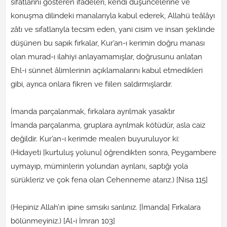
sıfatlarını gösteren ifadeleri, kendi düşüncelerine ve
konuşma dilindeki manalarıyla kabul ederek, Allahü teâlâyı
zâtı ve sıfatlarıyla tecsim eden, yani cisim ve insan şeklinde
düşünen bu sapık fırkalar, Kur’an-ı kerimin doğru manası
olan murad-ı ilahiyi anlayamamışlar, doğrusunu anlatan
Ehl-i sünnet âlimlerinin açıklamalarını kabul etmedikleri
gibi, ayrıca onlara fikren ve fiilen saldırmışlardır.
İmanda parçalanmak, fırkalara ayrılmak yasaktır
İmanda parçalanma, gruplara ayrılmak kötüdür, asla caiz
değildir. Kur’an-ı kerimde mealen buyuruluyor ki:
(Hidayeti [kurtuluş yolunu] öğrendikten sonra, Peygambere
uymayıp, müminlerin yolundan ayrılanı, saptığı yola
sürükleriz ve çok fena olan Cehenneme atarız.) [Nisa 115]
(Hepiniz Allah’ın ipine sımsıkı sarılınız. [İmanda] Fırkalara
bölünmeyiniz.) [Al-i İmran 103]