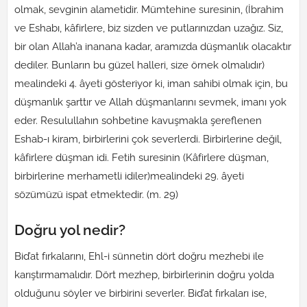
olmak, sevginin alametidir. Mümtehine suresinin, (İbrahim
ve Eshabı, kâfirlere, biz sizden ve putlarınızdan uzağız. Siz,
bir olan Allah’a inanana kadar, aramızda düşmanlık olacaktır
dediler. Bunların bu güzel halleri, size örnek olmalıdır)
mealindeki 4. âyeti gösteriyor ki, iman sahibi olmak için, bu
düşmanlık şarttır ve Allah düşmanlarını sevmek, imanı yok
eder. Resulullahın sohbetine kavuşmakla şereflenen
Eshab-ı kiram, birbirlerini çok severlerdi. Birbirlerine değil,
kâfirlere düşman idi. Fetih suresinin (Kâfirlere düşman,
birbirlerine merhametli idiler)mealindeki 29. âyeti
sözümüzü ispat etmektedir. (m. 29)
Doğru yol nedir?
Bid’at fırkalarını, Ehl-i sünnetin dört doğru mezhebi ile
karıştırmamalıdır. Dört mezhep, birbirlerinin doğru yolda
olduğunu söyler ve birbirini severler. Bid’at fırkaları ise,