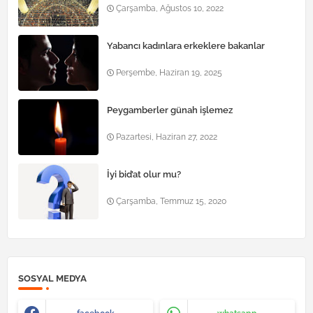
Çarşamba, Ağustos 10, 2022
Yabancı kadınlara erkeklere bakanlar
Perşembe, Haziran 19, 2025
Peygamberler günah işlemez
Pazartesi, Haziran 27, 2022
İyi bid’at olur mu?
Çarşamba, Temmuz 15, 2020
SOSYAL MEDYA