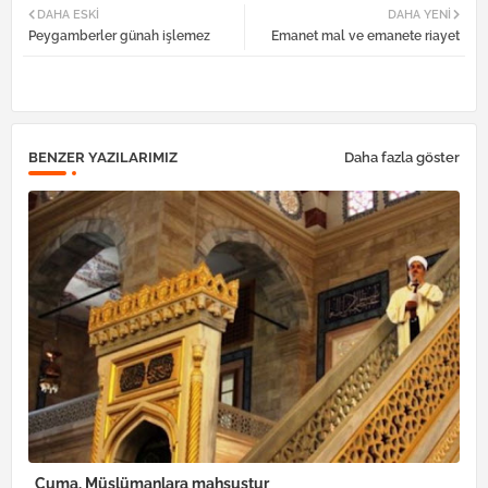
DAHA ESKI
DAHA YENI
Peygamberler günah işlemez
Emanet mal ve emanete riayet
tter
atsa
pp
BENZER YAZILARIMIZ
Daha fazla göster
Cuma, Müslümanlara mahsustur