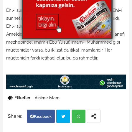
Ehl-i sünnet vel cemaat itikadı kitaplara geçmemişti, Ehl-i
sünnetin iki imamı olan İmam-ı Eş’ari ve İmam-ı Matüridi,
Ehl-i sünnet itikadını sistemleştirip kitaplara geçirdi.
Ameldeki mezheplerin nasıl imamları varsa, mesela Hanefi
mezhebinde, imam-ı Ebu Yusuf, imam-ı Muhammed gibi
müctehidler varsa, bu iki zat da itikat imamlarıdır. Her
müctehidin farklı ictihadı olur, bu da rahmettir.
Etiketler
dinimiz islam
Facebook
Twi
Wh