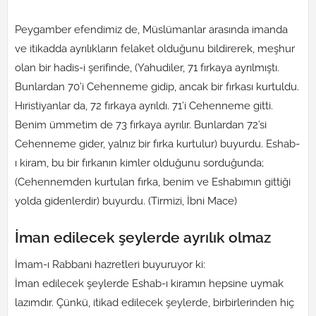
Peygamber efendimiz de, Müslümanlar arasında imanda
ve itikadda ayrılıkların felaket olduğunu bildirerek, meşhur
olan bir hadis-i şerifinde, (Yahudiler, 71 fırkaya ayrılmıştı.
Bunlardan 70’i Cehenneme gidip, ancak bir fırkası kurtuldu.
Hıristiyanlar da, 72 fırkaya ayrıldı. 71’i Cehenneme gitti.
Benim ümmetim de 73 fırkaya ayrılır. Bunlardan 72’si
Cehenneme gider, yalnız bir fırka kurtulur) buyurdu. Eshab-
ı kiram, bu bir fırkanın kimler olduğunu sorduğunda;
(Cehennemden kurtulan fırka, benim ve Eshabımın gittiği
yolda gidenlerdir) buyurdu. (Tirmizi, İbni Mace)
İman edilecek şeylerde ayrılık olmaz
İmam-ı Rabbani hazretleri buyuruyor ki:
İman edilecek şeylerde Eshab-ı kiramın hepsine uymak
lazımdır. Çünkü, itikad edilecek şeylerde, birbirlerinden hiç