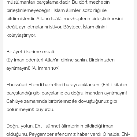
müslümanları parçalamaktadır. Bu dört mezhebin
birleştirilemeyeceğini, İslam âlimleri sözbirliği ile
bildirmişlerdir. Allahü teâlâ, mezheplerin birleştirilmesini
değil, ayrı olmalarını istiyor. Böylece, İslam dinini
kolaylaştırıyor.
Bir âyet-i kerime meali:
(Ey iman edenler! Allah’ın dinine sarılın. Birbirinizden
ayrılmayın!) [A. İmran 103]
Ebussüud Efendi hazretleri burayı açıklarken, (Ehl-i kitabın
parçalandığı gibi parçalanıp da doğru imandan ayrılmayın!
Cahiliye zamanında birbirleriniz ile dövüştüğünüz gibi
bölünmeyin!) buyurdu.
Doğru yolun, Ehl-i sünnet âlimlerinin bildirdiği iman
olduğunu, Peygamber efendimiz haber verdi. O halde, Ehl-