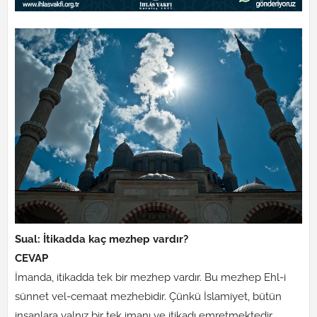
Sual: İtikadda kaç mezhep vardır?
CEVAP
İmanda, itikadda tek bir mezhep vardır. Bu mezhep Ehl-i
sünnet vel-cemaat mezhebidir. Çünkü İslamiyet, bütün
insanlara yalnız bir tek imanı ve itikadı emretmektedir.