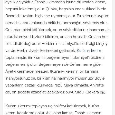
ayrılıkları yoktur. Eshab-ı kiramdan birine dil uzatan kimse,
hepsini lekelemiş olur. Çünkü, hepsinin imanı, itikadı birdir.
Birine dil uzatan, hiçbirine uymamış olur. Birbirlerine uygun
olmadıklarını, aralarında birlik bulunmadığını söylemiş olur.
Onlardan birini kötülemek, onun söylediklerine inanmamak
olur. İslamiyet’i bizlere bildiren, onların hepsidir. Onların her
biri adildir, doğrudur. Herbirinin İslamiyet’te bildirdiği bir şey
vardır. Herbiri âyet-i kerimeleri getirerek,
Kur’an-ı kerim
toplanmıştır. Bir kısmını beğenmeyen, İslamiyet’i bildireni
beğenmemiş olur. Beğenmeyen de Cehenneme gider.
Âyet-i kerimede mealen, (Kur’an-ı kerimin bir kısmına
inanıyorsunuz da, bir kısmına inanmıyor musunuz? Böyle
yapanların cezası, dünyada, rezil, rüsva olmaktır. Ahirette
de, en şiddetli azaba atılacaklardır)buyuruldu. (Bekara 85)
Kur’an-ı kerimi toplayan üç halifeyi kötülemek, Kur’an-ı
kerimi kötülemek olur. Aklı olan kimse, Eshab-ı kiramın