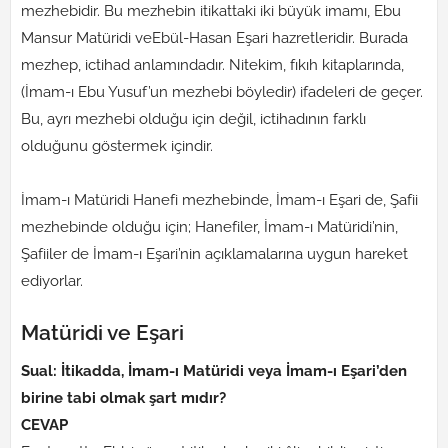
mezhebidir. Bu mezhebin itikattaki iki büyük imamı, Ebu
Mansur Matüridi veEbül-Hasan Eşari hazretleridir. Burada
mezhep, ictihad anlamındadır. Nitekim, fıkıh kitaplarında,
(İmam-ı Ebu Yusuf’un mezhebi böyledir) ifadeleri de geçer.
Bu, ayrı mezhebi olduğu için değil, ictihadının farklı
olduğunu göstermek içindir.
İmam-ı Matüridi Hanefi mezhebinde, İmam-ı Eşari de, Şafii
mezhebinde olduğu için; Hanefiler, İmam-ı Matüridi’nin,
Şafiiler de İmam-ı Eşari’nin açıklamalarına uygun hareket
ediyorlar.
Matüridi ve Eşari
Sual: İtikadda, İmam-ı Matüridi veya İmam-ı Eşari’den
birine tabi olmak şart mıdır?
CEVAP