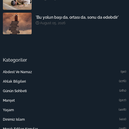
'Bu yolun başı da, ortası da, sonu da edebdir'
August 05, 2026
Kategoriler
(90)
Abdest Ve Namaz
(276)
Ahlak Bilgileri
(281)
Günün Sohbeti
(507)
Manşet
(408)
Yaşam
(422)
Dinimiz Islam
(398)
Merak Edilen Konular