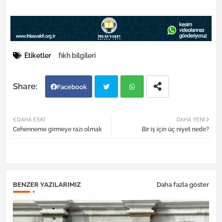
Etiketler
fıkh bilgileri
Facebook
Twi
Wh
DAHA ESKI
DAHA YENI
Cehenneme girmeye razı olmak
Bir iş için üç niyet nedir?
tter
atsa
pp
BENZER YAZILARIMIZ
Daha fazla göster