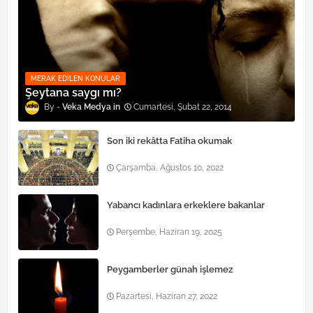
MERAK EDILEN KONULAR
Şeytana saygı mı?
Veka Medya
Cumartesi, Şubat 22, 2014
Son iki rekâtta Fatiha okumak
Çarşamba, Ağustos 10, 2022
Yabancı kadınlara erkeklere bakanlar
Perşembe, Haziran 19, 2025
Peygamberler günah işlemez
Pazartesi, Haziran 27, 2022