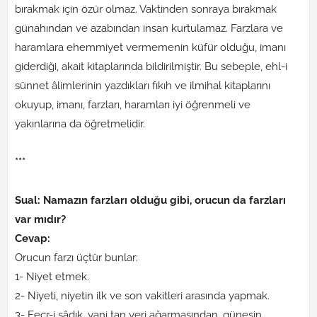
bırakmak için özür olmaz. Vaktinden sonraya bırakmak
günahından ve azabından insan kurtulamaz. Farzlara ve
haramlara ehemmiyet vermemenin küfür olduğu, imanı
giderdiği, akait kitaplarında bildirilmiştir. Bu sebeple, ehl-i
sünnet âlimlerinin yazdıkları fıkıh ve ilmihal kitaplarını
okuyup, imanı, farzları, haramları iyi öğrenmeli ve
yakınlarına da öğretmelidir.
***
Sual: Namazın farzları olduğu gibi, orucun da farzları
var mıdır?
Cevap:
Orucun farzı üçtür bunlar:
1- Niyet etmek.
2- Niyeti, niyetin ilk ve son vakitleri arasında yapmak.
3- Fecr-i sâdık, yani tan yeri ağarmasından, güneşin