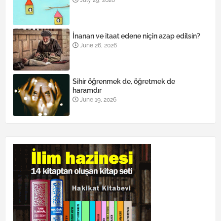
İnanan ve itaat edene niçin azap edilsin?
June 26, 2026
Sihir öğrenmek de, öğretmek de
haramdır
June 19, 2026