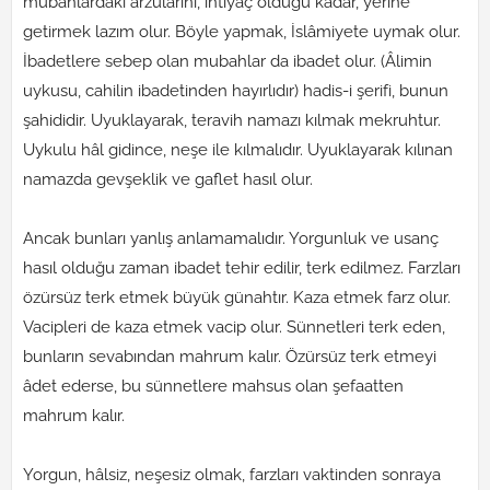
mubahlardaki arzularını, ihtiyaç olduğu kadar, yerine
getirmek lazım olur. Böyle yapmak, İslâmiyete uymak olur.
İbadetlere sebep olan mubahlar da ibadet olur. (Âlimin
uykusu, cahilin ibadetinden hayırlıdır) hadis-i şerifi, bunun
şahididir. Uyuklayarak, teravih namazı kılmak mekruhtur.
Uykulu hâl gidince, neşe ile kılmalıdır. Uyuklayarak kılınan
namazda gevşeklik ve gaflet hasıl olur.
Ancak bunları yanlış anlamamalıdır. Yorgunluk ve usanç
hasıl olduğu zaman ibadet tehir edilir, terk edilmez. Farzları
özürsüz terk etmek büyük günahtır. Kaza etmek farz olur.
Vacipleri de kaza etmek vacip olur. Sünnetleri terk eden,
bunların sevabından mahrum kalır. Özürsüz terk etmeyi
âdet ederse, bu sünnetlere mahsus olan şefaatten
mahrum kalır.
Yorgun, hâlsiz, neşesiz olmak, farzları vaktinden sonraya