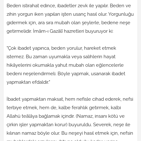
Beden istirahat edince, ibadetler zevk ile yapılır. Beden ve
zihin yorgun iken yapılan işten usanç hasıl olur. Yorgunluğu
gidermek için, ara sıra mubah olan şeylerle, bedene neşe
getirmelidir. İmâm-ı Gazâlî hazretleri buyuruyor ki:
"Çok ibadet yapınca, beden yorulur, hareket etmek
istemez. Bu zaman uyumakla veya salihlerin hayat
hikâyelerini okumakla yahut mubah olan eğlencelerle
bedeni neşelendirmeli. Böyle yapmak, usanarak ibadet
yapmaktan efdaldir."
İbadet yapmaktan maksat, hem nefisle cihad ederek, nefsi
terbiye etmek, hem de, kalbe ferahlık getirmek, kalbi
Allahü teâlâya bağlamak içindir. (Namaz, insanı kötü ve
çirkin işler yapmaktan korur) buyuruldu. Severek, neşe ile
kılınan namaz böyle olur. Bu neşeyi hasıl etmek için, nefsin