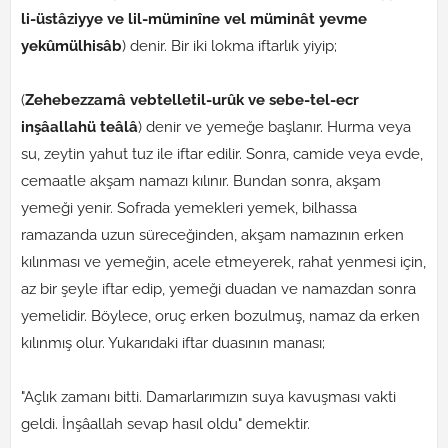
li-üstâziyye ve lil-müminîne vel müminât yevme
yekûmülhisâb
) denir. Bir iki lokma iftarlık yiyip;
(
Zehebezzamâ vebtelletil-urûk ve sebe-tel-ecr
inşâallahü teâlâ
) denir ve yemeğe başlanır. Hurma veya
su, zeytin yahut tuz ile iftar edilir. Sonra, camide veya evde,
cemaatle akşam namazı kılınır. Bundan sonra, akşam
yemeği yenir. Sofrada yemekleri yemek, bilhassa
ramazanda uzun süreceğinden, akşam namazının erken
kılınması ve yemeğin, acele etmeyerek, rahat yenmesi için,
az bir şeyle iftar edip, yemeği duadan ve namazdan sonra
yemelidir. Böylece, oruç erken bozulmuş, namaz da erken
kılınmış olur. Yukarıdaki iftar duasının manası;
"Açlık zamanı bitti. Damarlarımızın suya kavuşması vakti
geldi. İnşâallah sevap hasıl oldu" demektir.