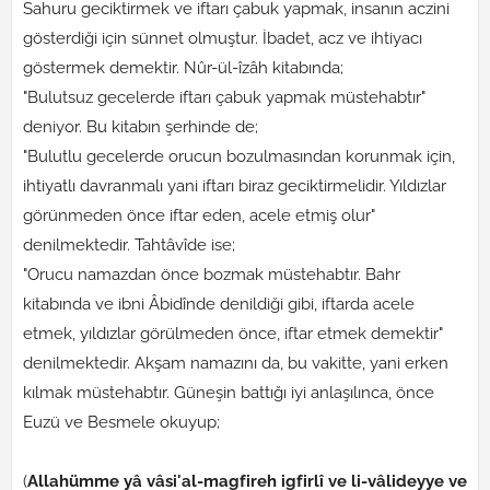
Sahuru geciktirmek ve iftarı çabuk yapmak, insanın aczini
gösterdiği için sünnet olmuştur. İbadet, acz ve ihtiyacı
göstermek demektir. Nûr-ül-îzâh kitabında;
"Bulutsuz gecelerde iftarı çabuk yapmak müstehabtır"
deniyor. Bu kitabın şerhinde de;
"Bulutlu gecelerde orucun bozulmasından korunmak için,
ihtiyatlı davranmalı yani iftarı biraz geciktirmelidir. Yıldızlar
görünmeden önce iftar eden, acele etmiş olur"
denilmektedir. Tahtâvîde ise;
"Orucu namazdan önce bozmak müstehabtır. Bahr
kitabında ve ibni Âbidînde denildiği gibi, iftarda acele
etmek, yıldızlar görülmeden önce, iftar etmek demektir"
denilmektedir. Akşam namazını da, bu vakitte, yani erken
kılmak müstehabtır. Güneşin battığı iyi anlaşılınca, önce
Euzü ve Besmele okuyup;
(
Allahümme yâ vâsi'al-magfireh igfirlî ve li-vâlideyye ve