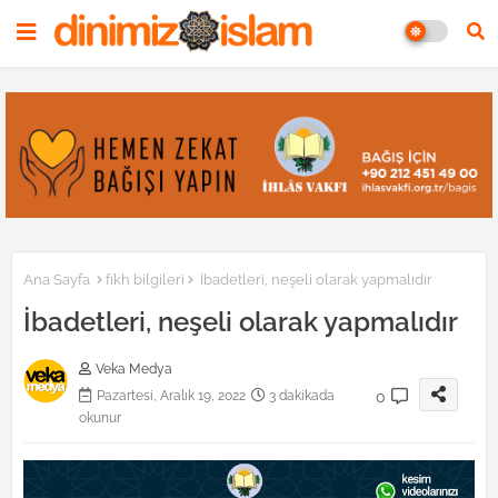
Ana Sayfa
fıkh bilgileri
İbadetleri, neşeli olarak yapmalıdır
İbadetleri, neşeli olarak yapmalıdır
Veka Medya
0
Pazartesi, Aralık 19, 2022
3 dakikada
okunur