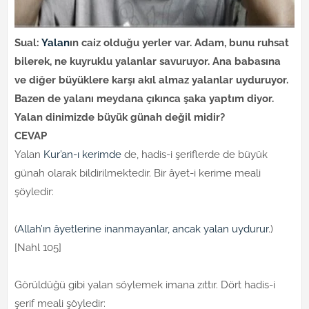
Sual:
Yalan
ın caiz olduğu yerler var. Adam, bunu ruhsat
bilerek, ne kuyruklu yalanlar savuruyor. Ana babasına
ve diğer büyüklere karşı akıl almaz yalanlar uyduruyor.
Bazen de yalanı meydana çıkınca şaka yaptım diyor.
Yalan dinimizde büyük günah değil midir?
CEVAP
Yalan
Kur’an-ı kerimde
de, hadis-i şeriflerde de büyük
günah olarak bildirilmektedir. Bir âyet-i kerime meali
şöyledir:
(
Allah’ın âyetlerine inanmayanlar, ancak yalan uydurur
.)
[Nahl 105]
Görüldüğü gibi yalan söylemek imana zıttır. Dört hadis-i
şerif meali şöyledir: