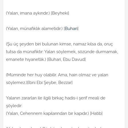
(Yalan, imana aykırıdır.) [Beyheki]
(Yalan, münafıklık alametidir.) [
Buhari
]
(Şu üç şeyden biri bulunan kimse, namaz kılsa da, oruç
tutsa da münafıktır: Yalan söylemek, sözünde durmamak,
emanete hıyanetlik.) [Buhari, Ebu Davud]
(Müminde her huy olabilir. Ama, hain olmaz ve yalan
söylemez.)[İbni Ebi Şeybe, Bezzar]
Yalanın zararları ile ilgili birkaç hadis-i şerif meali de
şöyledir:
(Yalan, Cehennem kapılarından bir kapıdır.) [Hatib]