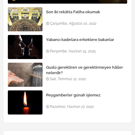
Son iki rekâtta Fatiha okumak
Çarşamba, Ağustos 10, 2022
Yabancı kadınlara erkeklere bakanlar
Perşembe, Haziran 19, 2025
Guslü gerektiren ve gerektirmeyen hâller
nelerdir?
Salı, Temmuz 12, 2022
Peygamberler günah işlemez
Pazartesi, Haziran 27, 2022