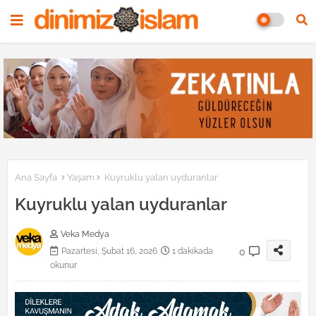
Ana Sayfa
Yaşam
Kuyruklu yalan uyduranlar
Kuyruklu yalan uyduranlar
Veka Medya
0
Pazartesi, Şubat 16, 2026
1 dakikada
okunur