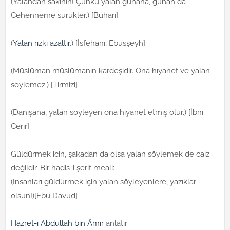
(Yalandan sakının! Çünkü yalan günaha, günah da
Cehenneme sürükler.) [Buhari]
(
Yalan rızkı azaltır
.) [İsfehani, Ebuşşeyh]
(Müslüman müslümanın kardeşidir. Ona hıyanet ve yalan
söylemez.) [Tirmizi]
(Danışana, yalan söyleyen ona hıyanet etmiş olur.) [İbni
Cerir]
Güldürmek için, şakadan da olsa yalan söylemek de caiz
değildir. Bir hadis-i şerif meali:
(İnsanları güldürmek için yalan söyleyenlere, yazıklar
olsun!)[Ebu Davud]
Hazret-i Abdullah bin Âmir
anlatır: