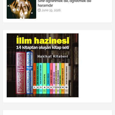
Sihir öğrenmek de, öğretmek de
haramdır
June 19, 2026