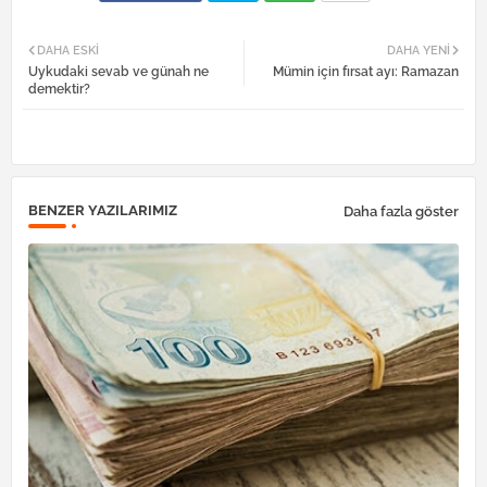
Twi
Wh
DAHA ESKI
DAHA YENI
Uykudaki sevab ve günah ne
Mümin için fırsat ayı: Ramazan
tter
atsa
demektir?
pp
BENZER YAZILARIMIZ
Daha fazla göster