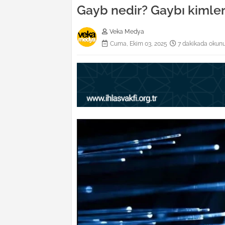
Gayb nedir? Gaybı kimler 
Veka Medya
Cuma, Ekim 03, 2025
7 dakikada okun