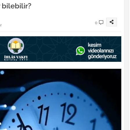
bilebilir?
0
ur