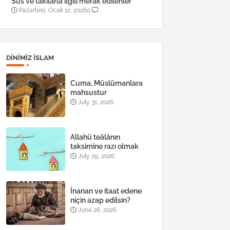
Süs ve takılarla ilgili merak edilenler
Pazartesi, Ocak 12, 2026
0
DINIMIZ ISLAM
Cuma, Müslümanlara
mahsustur
July 31, 2026
Allahü teâlânın
taksimine razı olmak
July 29, 2026
İnanan ve itaat edene
niçin azap edilsin?
June 26, 2026