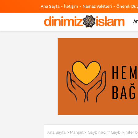
Ana Sayfa
İletişim
Namaz Vakitleri
Önemli Du
An
Ana Sayfa
Manşet
Gayb nedir? Gaybı kimler bi