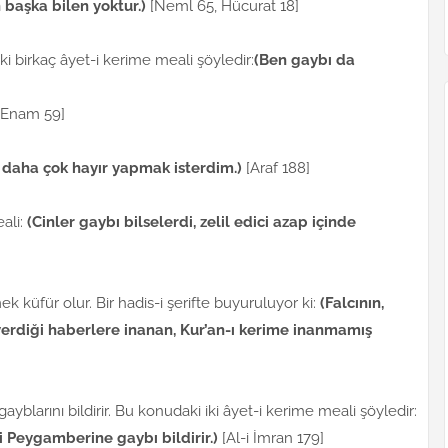
 başka bilen yoktur.)
[Neml 65, Hücurat 18]
 birkaç âyet-i kerime meali şöyledir:
(Ben gaybı da
[Enam 59]
e daha çok hayır yapmak isterdim.)
[Araf 188]
eali:
(Cinler gaybı bilselerdi, zelil edici azap içinde
ek küfür olur. Bir hadis-i şerifte buyuruluyor ki:
(Falcının,
erdiği haberlere inanan, Kur’an-ı kerime inanmamış
yblarını bildirir. Bu konudaki iki âyet-i kerime meali şöyledir:
ği Peygamberine gaybı bildirir.)
[Al-i İmran 179]