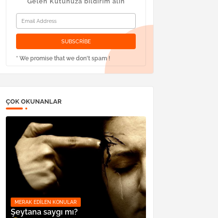
Gelen Kutunuza bildirim alın
* We promise that we don't spam !
ÇOK OKUNANLAR
MERAK EDILEN KONULAR
Şeytana saygı mı?