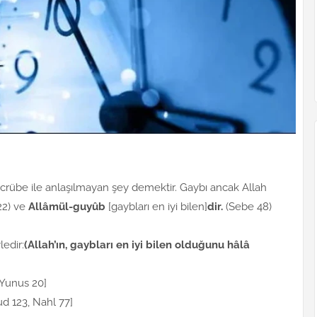
ecrübe ile anlaşılmayan şey demektir. Gaybı ancak Allah
22) ve
Allâmül-guyûb
[gaybları en iyi bilen]
dir.
(Sebe 48)
edir:
(Allah’ın, gaybları en iyi bilen olduğunu hâlâ
Yunus 20]
d 123, Nahl 77]