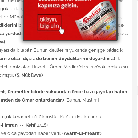
Bilir demek küfürdür. Bir gün Resulullah efendimizin devesi
ani göklerden, Cennetten, Cehennemden bahsediyordu.
diler. Münafıkların bu sözü Resulullah efendimize ulaşınca,
diklerini bilirim. Şu anda Rabbim, bana devemin nerede
ca yerdedir)
buyurdu. Tarif edilen yere gidip deveyi bir ağaca
ye)
yası da bilebilir. Bunun delillerini yukarıda genişçe bildirdik.
temiz olsa idi, siz de benim duyduklarımı duyardınız.)
[İ.
 kalbi temiz olan Hazret-i Ömer, Medine’den İran’daki ordusunu
emiştir.
(Ş. Nübüvve)
miş ümmetler içinde vukuundan önce bazı gaybları haber
timden de Ömer onlardandır.)
[Buhari, Müslim]
 birçok keramet görülmüştür. Kur’an-ı kerim bunu
l-i imran
37,
Kehf
17,18)
ir ve o da gaybdan haber verir.
(Avarif-ül-mearif)