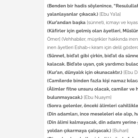
(Benden bir hadis söylenince, “Resululla
yalanlayanlar çıkacak.)
[Ebu Ya’la]
(Kur’andan başka
[sünneti, icmayı ve kıyas
(Kâfirler için gelmiş olan âyetleri, Müslü
Ömer] (Vehhabiler, müşrikler hakkında inen 
inen âyetleri Eshab-ı kiram için delil göster
(Sünnet, bid’at gibi çirkin, bid’at da sün
kalacak. Bid’ate uyan, çok yardımcı bulaca
(Kur’an, dünyalık için okunacaktır.)
[Ebu D
(Camilerde binden fazla kişi namaz kıla
(Âlimler fitne unsuru olacak, camiler ve 
bulunmayacak.)
[Ebu Nuaym]
(Sonra gelenler, önceki âlimleri cahillikl
(Din adamları, ince meseleleri ele alıp, ha
(Din âlimi kalmayacak, din adamı yerine g
yoldan çıkarmaya çalışacak.)
[Buhari]