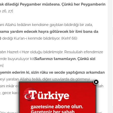
ncak dilediği Peygamber müstesna. Çünkü her Peygamberin
n 26, 27]
i Allahü teâlânın kendisine gaybları bildirdiği bir zata,
mama yardım edecek hayra götürecek bir ilmi bana da
)
dediği Kur’an-ı kerimde bildiriliyor. (Kehf 66)
tın Hazret-i Hızır olduğu bildirilmiştir. Resulullah efendimize
flerde buyuruluyor ki:
(Saflarınızı tamamlayın. Çünkü sizi
m]
 yemin ederim ki, sizin rüku ve secde yaptığınızı arkamdan
yi yaratan Allahü teâlâ, diğer uzuvlarda da görmeyi
ni inkâr eden, Allah’ın kudretini inkâr etmiş olur.) Resulullah
e, gece karanlıkta da aynen gördüğü Buhari’deki hadis-i