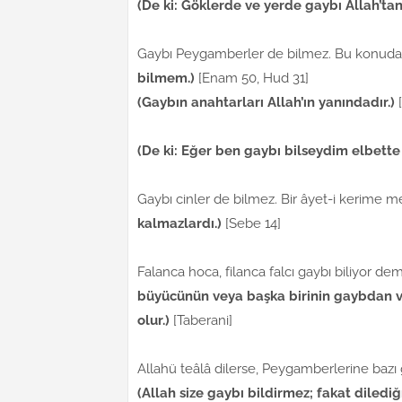
(De ki: Göklerde ve yerde gaybı Allah’tan
Gaybı Peygamberler de bilmez. Bu konudaki
bilmem.)
[Enam 50, Hud 31]
(Gaybın anahtarları Allah’ın yanındadır.)
(De ki: Eğer ben gaybı bilseydim elbett
Gaybı cinler de bilmez. Bir âyet-i kerime m
kalmazlardı.)
[Sebe 14]
Falanca hoca, filanca falcı gaybı biliyor dem
büyücünün veya başka birinin gaybdan v
olur.)
[Taberani]
Allahü teâlâ dilerse, Peygamberlerine bazı ga
(Allah size gaybı bildirmez; fakat diledi