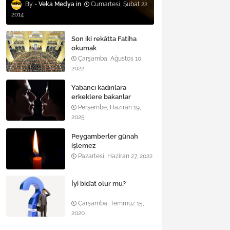
Veka Medya
Cumartesi, Şubat 22,
2014
Son iki rekâtta Fatiha
okumak
Çarşamba, Ağustos 10,
2022
Yabancı kadınlara
erkeklere bakanlar
Perşembe, Haziran 19,
2025
Peygamberler günah
işlemez
Pazartesi, Haziran 27, 2022
İyi bid’at olur mu?
Çarşamba, Temmuz 15,
2020