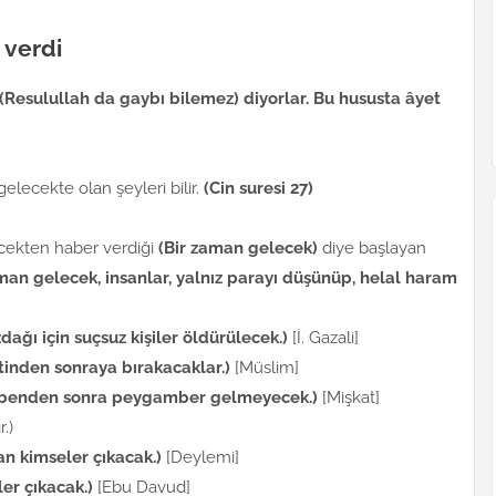
 verdi
Resulullah da gaybı bilemez) diyorlar. Bu hususta âyet
gelecekte olan şeyleri bilir.
(Cin suresi 27)
cekten haber verdiği
(Bir zaman gelecek)
diye başlayan
man gelecek, insanlar, yalnız parayı düşünüp, helal haram
dağı için suçsuz kişiler öldürülecek.)
[İ. Gazali]
tinden sonraya bırakacaklar.)
[Müslim]
, benden sonra peygamber gelmeyecek.)
[Mişkat]
.)
n kimseler çıkacak.)
[Deylemi]
er çıkacak.)
[Ebu Davud]