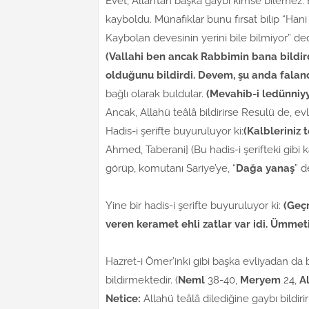
Evet, Allah’tan başka gaybı kimse bilemez. 
kayboldu. Münafıklar bunu fırsat bilip “H
Kaybolan devesinin yerini bile bilmiyor” de
(Vallahi ben ancak Rabbimin bana bildir
olduğunu bildirdi. Devem, şu anda falan
bağlı olarak buldular.
(Mevahib-i ledünniy
Ancak, Allahü teâlâ bildirirse Resulü de, evli
Hadis-i şerifte buyuruluyor ki:
(Kalbleriniz 
Ahmed, Taberani] (Bu hadis-i şerifteki gibi
görüp, komutanı Sariye’ye, “
Dağa yanaş
” d
Yine bir hadis-i şerifte buyuruluyor ki:
(Geç
veren keramet ehli zatlar var idi. Ümme
Hazret-i Ömer’inki gibi başka evliyadan da
bildirmektedir. (
Neml
38-40,
Meryem
24,
A
Netice:
Allahü teâlâ dilediğine gaybı bildir