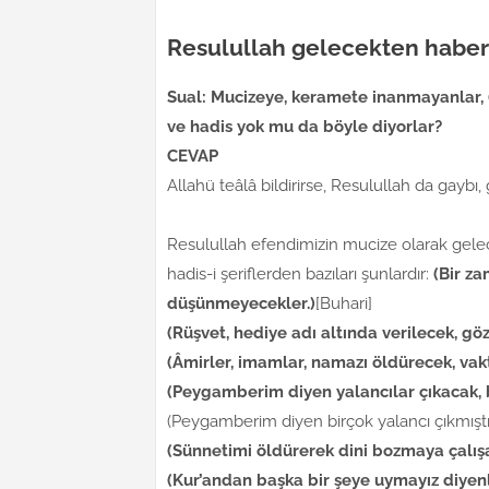
Resulullah gelecekten haber
Sual:
Mucizeye, keramete inanmayanlar, (
ve hadis yok mu da böyle diyorlar?
CEVAP
Allahü teâlâ bildirirse, Resulullah da gaybı, 
Resulullah efendimizin mucize olarak gele
hadis-i şeriflerden bazıları şunlardır:
(Bir za
düşünmeyecekler.)
[Buhari]
(Rüşvet, hediye adı altında verilecek, göz
(Âmirler, imamlar, namazı öldürecek, vak
(Peygamberim diyen yalancılar çıkacak
(Peygamberim diyen birçok yalancı çıkmıştır
(Sünnetimi öldürerek dini bozmaya çalışa
(Kur’andan başka bir şeye uymayız diyenl