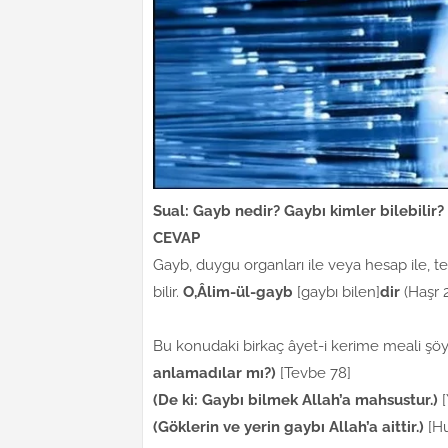
Sual:
Gayb nedir? Gaybı kimler bilebilir?
CEVAP
Gayb, duygu organları ile veya hesap ile, t
bilir.
O,
Âlim-ül-gayb
[gaybı bilen]
dir
(Haşr 
Bu konudaki birkaç âyet-i kerime meali şöyl
anlamadılar mı?)
[Tevbe 78]
(De ki: Gaybı bilmek Allah’a mahsustur.)
[
(Göklerin ve yerin gaybı Allah’a aittir.)
[Hu