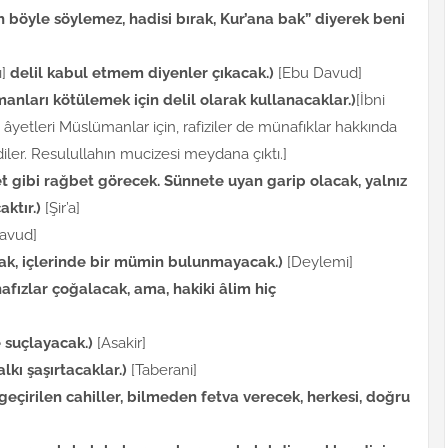
h böyle söylemez, hadisi bırak, Kur’ana bak” diyerek beni
ı]
delil kabul etmem diyenler çıkacak.)
[Ebu Davud]
manları kötülemek için delil olarak kullanacaklar.)
[İbni
âyetleri Müslümanlar için, rafiziler de münafıklar hakkında
diler. Resulullahın mucizesi meydana çıktı.]
net gibi rağbet görecek. Sünnete uyan garip olacak, yalnız
ktır.)
[Şir’a]
avud]
cak, içlerinde bir mümin bulunmayacak.)
[Deylemi]
hafızlar çoğalacak, ama, hakiki âlim hiç
e suçlayacak.)
[Asakir]
lkı şaşırtacaklar.)
[Taberani]
eçirilen cahiller, bilmeden fetva verecek, herkesi, doğru