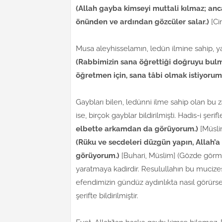
(Allah gayba kimseyi muttali kılmaz; a
önünden ve ardından gözcüler salar.)
[Ci
Musa aleyhisselamın, ledün ilmine sahip, yan
(Rabbimizin sana öğrettiği doğruyu bul
öğretmen için, sana tâbi olmak istiyorum
Gaybları bilen, ledünni ilme sahip olan bu za
ise, birçok gayblar bildirilmişti. Hadis-i şeri
elbette arkamdan da görüyorum.)
[Müsli
(Rüku ve secdeleri düzgün yapın, Allah’a
görüyorum.)
[Buhari, Müslim] (Gözde görme
yaratmaya kadirdir. Resulullahın bu mucizesi
efendimizin gündüz aydınlıkta nasıl görürs
şerifte bildirilmiştir.