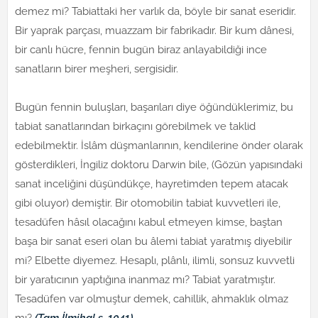
demez mi? Tabiattaki her varlık da, böyle bir sanat eseridir.
Bir yaprak parçası, muazzam bir fabrikadır. Bir kum dânesi,
bir canlı hücre, fennin bugün biraz anlayabildiği ince
sanatların birer meşheri, sergisidir.
Bugün fennin buluşları, başarıları diye öğündüklerimiz, bu
tabiat sanatlarından birkaçını görebilmek ve taklid
edebilmektir. İslâm düşmanlarının, kendilerine önder olarak
gösterdikleri, İngiliz doktoru Darwin bile, (Gözün yapısındaki
sanat inceliğini düşündükçe, hayretimden tepem atacak
gibi oluyor) demiştir. Bir otomobilin tabiat kuvvetleri ile,
tesadüfen hâsıl olacağını kabul etmeyen kimse, baştan
başa bir sanat eseri olan bu âlemi tabiat yaratmış diyebilir
mi? Elbette diyemez. Hesaplı, plânlı, ilimli, sonsuz kuvvetli
bir yaratıcının yaptığına inanmaz mı? Tabiat yaratmıştır.
Tesadüfen var olmuştur demek, cahillik, ahmaklık olmaz