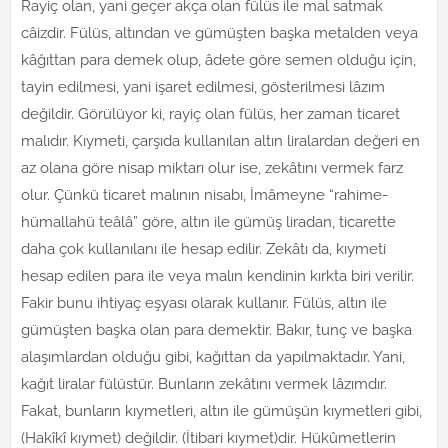
Rayiç olan, yani geçer akça olan fülüs ile mal satmak
câizdir. Fülüs, altından ve gümüşten başka metalden veya
kâğıttan para demek olup, âdete göre semen olduğu için,
tayin edilmesi, yani işaret edilmesi, gösterilmesi lâzım
değildir. Görülüyor ki, rayiç olan fülüs, her zaman ticaret
malıdır. Kıymeti, çarşıda kullanılan altın liralardan değeri en
az olana göre nisap miktarı olur ise, zekâtını vermek farz
olur. Çünkü ticaret malının nisabı, İmâmeyne “rahime-
hümallahü teâlâ” göre, altın ile gümüş liradan, ticarette
daha çok kullanılanı ile hesap edilir. Zekâtı da, kıymeti
hesap edilen para ile veya malın kendinin kırkta biri verilir.
Fakir bunu ihtiyaç eşyası olarak kullanır. Fülüs, altın ile
gümüşten başka olan para demektir. Bakır, tunç ve başka
alaşımlardan olduğu gibi, kağıttan da yapılmaktadır. Yani,
kağıt liralar fülüstür. Bunların zekâtını vermek lâzımdır.
Fakat, bunların kıymetleri, altın ile gümüşün kıymetleri gibi,
(Hakîkî kıymet) değildir. (İtibari kıymet)dir. Hükûmetlerin