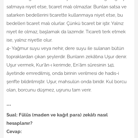
satmaya niyet etse, ticaret malı olmazlar. Bunları satsa ve
satarken bedellerini ticarette kullanmaya niyet etse, bu
bedelleri ticaret malı olurlar. Çünkü ticaret bir iştir. Yalnız
niyet ile olmaz, başlamak da lazımdır. Ticareti terk etmek
ise, yalnız niyetle olur.
4- Yağmur suyu veya nehir, dere suyu ile sulanan bütün
topraklardan çıkan şeylerdir. Bunların zekâtına Uşur denir.
Uşur vermek, Kur’ân-ı kerimde, En'âm sûresinin 141.
âyetinde emredilmiş, onda birinin verilmesi de hadis-i
şerifte bildirilmiştir. Uşur, mahsulün onda biridir. Kul borcu
olan, borcunu düşmez, uşrunu tam verir.
***
Sual: Fülüs (maden ve kağıt para) zekâtı nasıl
hesaplanır?
Cevap: