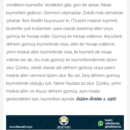
verdikleri kıymettir. Verdikleri gibi, geri de alırlar. İtibari
kıymetleri gidince, (Semen) olamazlar. Zekât malı olmaktan
çıkarlar. İbni Âbidîn buyuruyor ki, (Ticaret malının kıymeti,
ticarette çok kullanılan, para olarak basılmış altın veya
gümüş ile hesap edilir. Gümüş ile hesap edilince, ikiyüzkırk
dirhem gümüş kıymetinde olsa, altın ile hesap edilince,
yirmi miskal altın kıymetinde olsa, iki kıymeti de nisap
miktarı ise de, bu malı gümüş ile kıymetlendirmek lâzım
olur. Çünkü, zekât olarak altı dirhem gümüş veya yarım
miskal altın vermesi lâzım olur. Bu ise, beş dirhem gümüş
kıymetinde olduğu için, fakire faydası az olur. Çünkü, yirmi
miskal altın ve ikiyüz dirhem gümüş, aynı nisabı
gösterdikleri için, kıymetleri aynıdır.
(İslâm Âhlâkı s. 296)