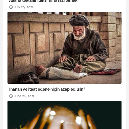
Allahü teâlânın taksimine razı olmak
July 29, 2026
İnanan ve itaat edene niçin azap edilsin?
June 26, 2026