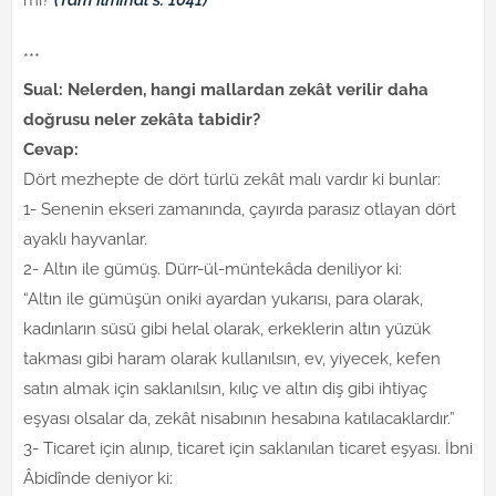
mı?
(Tam İlmihal s. 1041)
***
Sual: Nelerden, hangi mallardan zekât verilir daha
doğrusu neler zekâta tabidir?
Cevap:
Dört mezhepte de dört türlü zekât malı vardır ki bunlar:
1- Senenin ekseri zamanında, çayırda parasız otlayan dört
ayaklı hayvanlar.
2- Altın ile gümüş. Dürr-ül-müntekâda deniliyor ki:
“Altın ile gümüşün oniki ayardan yukarısı, para olarak,
kadınların süsü gibi helal olarak, erkeklerin altın yüzük
takması gibi haram olarak kullanılsın, ev, yiyecek, kefen
satın almak için saklanılsın, kılıç ve altın diş gibi ihtiyaç
eşyası olsalar da, zekât nisabının hesabına katılacaklardır.”
3- Ticaret için alınıp, ticaret için saklanılan ticaret eşyası. İbni
Âbidînde deniyor ki: