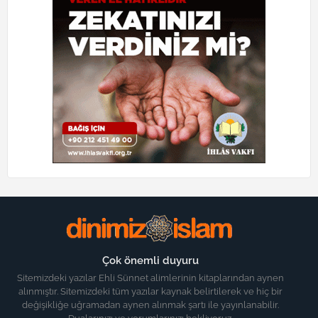
Çok önemli duyuru
Sitemizdeki yazılar Ehli Sünnet alimlerinin kitaplarından aynen
alınmıştır. Sitemizdeki tüm yazılar kaynak belirtilerek ve hiç bir
değişikliğe uğramadan aynen alınmak şartı ile yayınlanabilir.