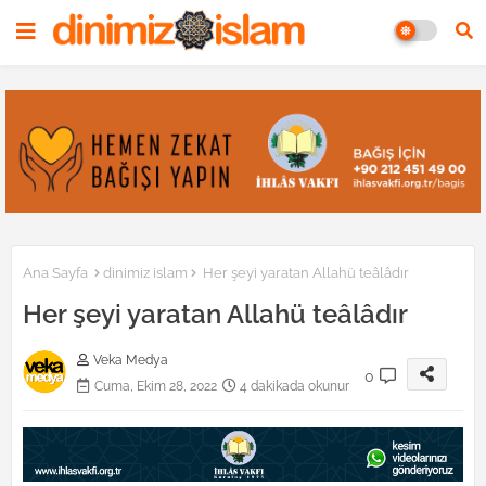
Ana Sayfa
dinimiz islam
Her şeyi yaratan Allahü teâlâdır
Her şeyi yaratan Allahü teâlâdır
Veka Medya
0
Cuma, Ekim 28, 2022
4 dakikada okunur