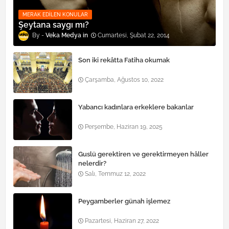
MERAK EDILEN KONULAR
Şeytana saygı mı?
Veka Medya
Cumartesi, Şubat 22, 2014
Son iki rekâtta Fatiha okumak
Çarşamba, Ağustos 10, 2022
Yabancı kadınlara erkeklere bakanlar
Perşembe, Haziran 19, 2025
Guslü gerektiren ve gerektirmeyen hâller
nelerdir?
Salı, Temmuz 12, 2022
Peygamberler günah işlemez
Pazartesi, Haziran 27, 2022