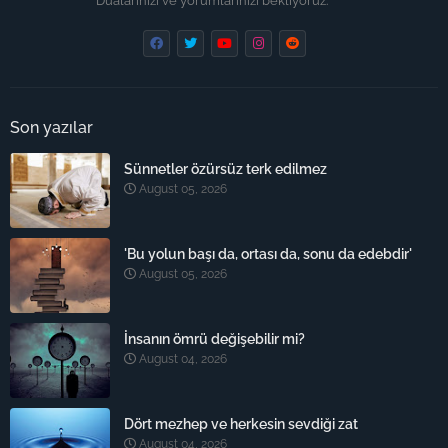
Dualarınızı ve yorumlarınızı bekliyoruz.
Son yazılar
Sünnetler özürsüz terk edilmez
August 05, 2026
'Bu yolun başı da, ortası da, sonu da edebdir'
August 05, 2026
İnsanın ömrü değişebilir mi?
August 04, 2026
Dört mezhep ve herkesin sevdiği zat
August 04, 2026