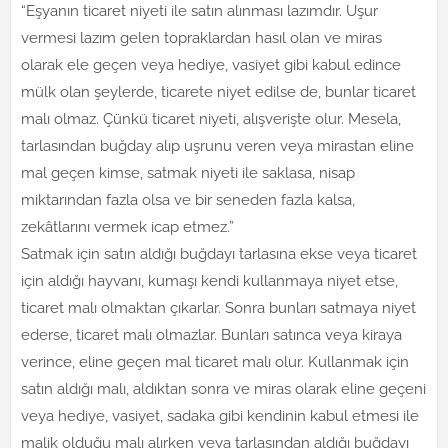
“Eşyanın ticaret niyeti ile satın alınması lazımdır. Uşur
vermesi lazım gelen topraklardan hasıl olan ve miras
olarak ele geçen veya hediye, vasiyet gibi kabul edince
mülk olan şeylerde, ticarete niyet edilse de, bunlar ticaret
malı olmaz. Çünkü ticaret niyeti, alışverişte olur. Mesela,
tarlasından buğday alıp uşrunu veren veya mirastan eline
mal geçen kimse, satmak niyeti ile saklasa, nisap
miktarından fazla olsa ve bir seneden fazla kalsa,
zekâtlarını vermek icap etmez.”
Satmak için satın aldığı buğdayı tarlasına ekse veya ticaret
için aldığı hayvanı, kumaşı kendi kullanmaya niyet etse,
ticaret malı olmaktan çıkarlar. Sonra bunları satmaya niyet
ederse, ticaret malı olmazlar. Bunları satınca veya kiraya
verince, eline geçen mal ticaret malı olur. Kullanmak için
satın aldığı malı, aldıktan sonra ve miras olarak eline geçeni
veya hediye, vasiyet, sadaka gibi kendinin kabul etmesi ile
malik olduğu malı alırken veya tarlasından aldığı buğdayı