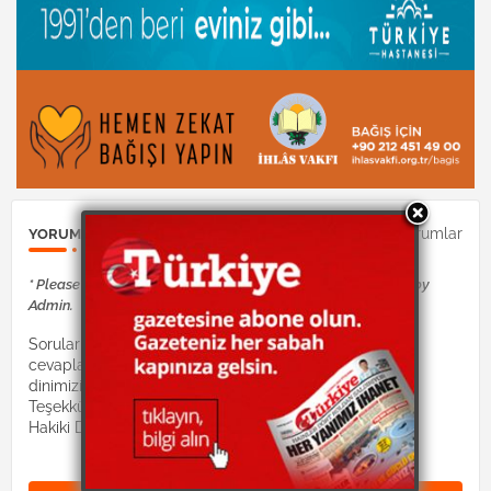
0Yorumlar
YORUM GÖNDER
* Please Don't Spam Here. All the Comments are Reviewed by
Admin.
Sorularınız Dinimiz İslam hocaları tarafından
cevaplandırılacaktır. Lütfen suallerinizi:
dinimizislam2@gmail.com mail adresine gönderiniz.
Teşekkürler.
Hakiki Dinimiz site yönetimi