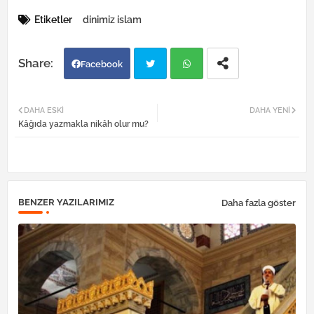
Etiketler
dinimiz islam
Facebook
Twi
Wh
DAHA ESKI
DAHA YENI
Kâğıda yazmakla nikâh olur mu?
tter
atsa
pp
BENZER YAZILARIMIZ
Daha fazla göster