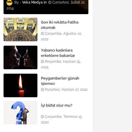
Veka Medya
Cumartesi, Şubat 22,
2014
Son iki rekâtta Fatiha
okumak
Çarşamba, Ağustos 10,
2022
Yabancı kadınlara
erkeklere bakanlar
Perşembe, Haziran 19,
2025
Peygamberler günah
işlemez
Pazartesi, Haziran 27, 2022
İyi bid’at olur mu?
Çarşamba, Temmuz 15,
2020