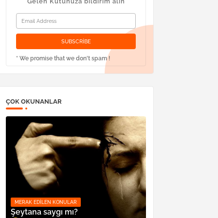
Gelen Kutunuza bildirim alın
* We promise that we don't spam !
ÇOK OKUNANLAR
MERAK EDILEN KONULAR
Şeytana saygı mı?