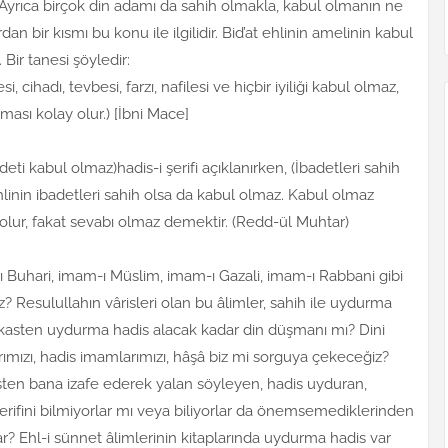
Ayrıca birçok din adamı da sahih olmakla, kabul olmanın ne
 bir kısmı bu konu ile ilgilidir. Bid’at ehlinin amelinin kabul
 Bir tanesi şöyledir:
, cihadı, tevbesi, farzı, nafilesi ve hiçbir iyiliği kabul olmaz,
ması kolay olur.) [İbni Mace]
deti kabul olmaz)hadis-i şerifi açıklanırken, (İbadetleri sahih
ehlinin ibadetleri sahih olsa da kabul olmaz. Kabul olmaz
lur, fakat sevabı olmaz demektir. (Redd-ül Muhtar)
 Buhari, imam-ı Müslim, imam-ı Gazali, imam-ı Rabbani gibi
iz? Resulullahın vârisleri olan bu âlimler, sahih ile uydurma
 kasten uydurma hadis alacak kadar din düşmanı mı? Dini
mızı, hadis imamlarımızı, hâşâ biz mi sorguya çekeceğiz?
Kasten bana izafe ederek yalan söyleyen, hadis uyduran,
erifini bilmiyorlar mı veya biliyorlar da önemsemediklerinden
ar? Ehl-i sünnet âlimlerinin kitaplarında uydurma hadis var