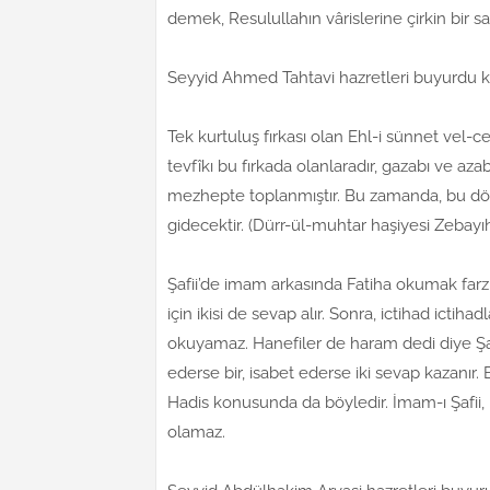
demek, Resulullahın vârislerine çirkin bir sald
Seyyid Ahmed Tahtavi hazretleri buyurdu ki
Tek kurtuluş fırkası olan Ehl-i sünnet vel-
tevfîkı bu fırkada olanlaradır, gazabı ve aza
mezhepte toplanmıştır. Bu zamanda, bu dö
gidecektir. (Dürr-ül-muhtar haşiyesi Zebayı
Şafii’de imam arkasında Fatiha okumak farz
için ikisi de sevap alır. Sonra, ictihad ictih
okuyamaz. Hanefiler de haram dedi diye Ş
ederse bir, isabet ederse iki sevap kazanır
Hadis konusunda da böyledir. İmam-ı Şafii
olamaz.