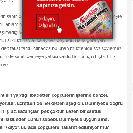
yor ki:
erin sahih dediği bir hadise mevdu diyebilir. Müctehidin böyle
ir" anlamında değildir. Bu hadis benim usulüme göre yani
 taşımadığından hadis değil, uydurmadır; fakat başka
r. Farklı ictihadlar da aynen böyledir. Bana göre yani
der; fakat farklı ictihadda bulunan müctehide söz söylemez.
nin de sahih demeye yetkisi vardır. Bunun için hiçbir Ehl-i
lmaz.
hlinin yaptığı ibadetler, çöpçülerin işlerine benzer.
yorulur, ücretleri de herkesten aşağıdır. İslamiyet'e doğru
n işi az, kazançları pek çoktur. Bazen bir saatlik
ını hasıl eder. Bunun sebebi, İslamiyet'e uygun amel
ğenir) diyor. Burada çöpçülere hakaret edilmiyor mu?