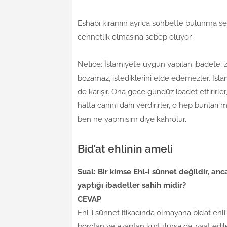
Eshabı kiramın ayrıca sohbette bulunma şere
cennetlik olmasına sebep oluyor.
Netice: İslamiyet’e uygun yapılan ibadete, z
bozamaz, istediklerini elde edemezler. İsla
de karışır. Ona gece gündüz ibadet ettirirler, zik
hatta canını dahi verdirirler, o hep bunları
ben ne yapmışım diye kahrolur.
Bid’at ehlinin ameli
Sual: Bir kimse Ehl-i sünnet değildir, anc
yaptığı ibadetler sahih midir?
CEVAP
Ehl-i sünnet itikadında olmayana bid’at ehli 
borçtan ve azaptan kurtulursa da, vaat ed