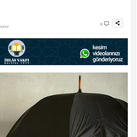
0
kunur