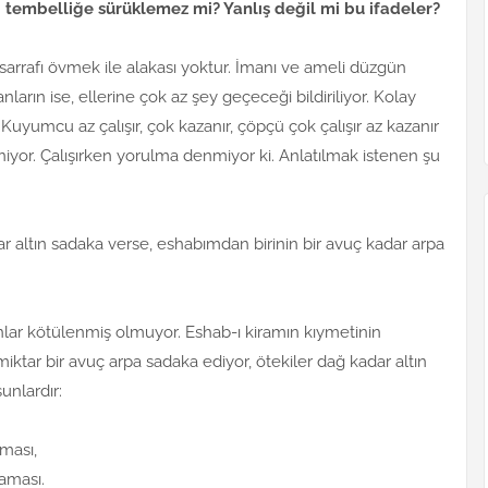
tembelliğe sürüklemez mi? Yanlış değil mi bu ifadeler?
arrafı övmek ile alakası yoktur. İmanı ve ameli düzgün
arın ise, ellerine çok az şey geçeceği bildiriliyor. Kolay
. Kuyumcu az çalışır, çok kazanır, çöpçü çok çalışır az kazanır
niyor. Çalışırken yorulma denmiyor ki. Anlatılmak istenen şu
r altın sadaka verse, eshabımdan birinin bir avuç kadar arpa
lar kötülenmiş olmuyor. Eshab-ı kiramın kıymetinin
miktar bir avuç arpa sadaka ediyor, ötekiler dağ kadar altın
unlardır:
aması,
aması.