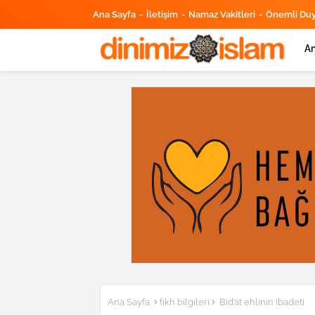
Ana Sayfa
İletişim
Namaz Vakitleri
Önemli Du
An
Ana Sayfa
fıkh bilgileri
Bid’at ehlinin ibadeti