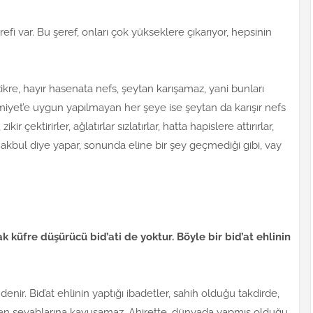
fi var. Bu şeref, onları çok yükseklere çıkarıyor, hepsinin
ikre, hayır hasenata nefs, şeytan karışamaz, yani bunları
miyet’e uygun yapılmayan her şeye ise şeytan da karışır nefs
ir çektirirler, ağlatırlar sızlatırlar, hatta hapislere attırırlar,
 makbul diye yapar, sonunda eline bir şey geçmediği gibi, vay
ak küfre düşürücü bid’ati de yoktur. Böyle bir bid’at ehlinin
denir. Bid’at ehlinin yaptığı ibadetler, sahih olduğu takdirde,
ilen sevablarına kavuşamaz. Ahirette, dünyada yapmış olduğu