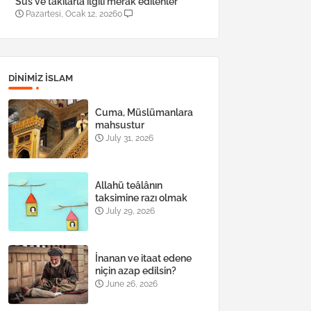
Süs ve takılarla ilgili merak edilenler
Pazartesi, Ocak 12, 2026
0
DINIMIZ ISLAM
Cuma, Müslümanlara
mahsustur
July 31, 2026
Allahü teâlânın
taksimine razı olmak
July 29, 2026
İnanan ve itaat edene
niçin azap edilsin?
June 26, 2026