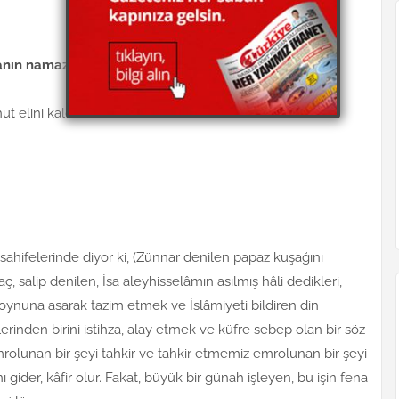
yanın namazı bozulur mu?
hut elini kaldırarak birbirine vurmak namazı bozar.
i sahifelerinde diyor ki, (Zünnar denilen papaz kuşağını
 salip denilen, İsa aleyhisselâmın asılmış hâli dedikleri,
boynuna asarak tazim etmek ve İslâmiyeti bildiren din
lerinden birini istihza, alay etmek ve küfre sebep olan bir söz
lunan bir şeyi tahkir ve tahkir etmemiz emrolunan bir şeyi
gider, kâfir olur. Fakat, büyük bir günah işleyen, bu işin fena