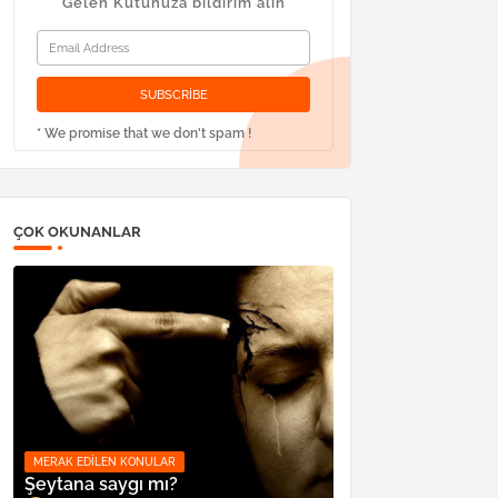
Gelen Kutunuza bildirim alın
* We promise that we don't spam !
ÇOK OKUNANLAR
MERAK EDILEN KONULAR
Şeytana saygı mı?