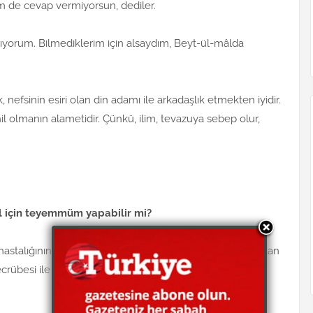
 de cevap vermiyorsun, dediler.
lıyorum. Bilmediklerim için alsaydım, Beyt-ül-mâlda
nefsinin esiri olan din adamı ile arkadaşlık etmekten iyidir.
l olmanın alametidir. Çünkü, ilim, tevazuya sebep olur,
sül için teyemmüm yapabilir mi?
 hastalığının şiddetlenmesinden yahut uzamasından korkan
übesi ile yahut Müslüman, adil bir tabibin, doktorun