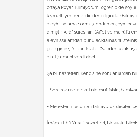
ortaya koyar. Bilmiyorum, öğrenip de söyler
kıymetli yer neresidir, denildiğinde; (Bilmi
aleyhisselama sormuş, ondan da, aynı cevabı
almıştır. A'râf suresinin; (Affet ve ma'rûfu 
aleyhisselamdan bunu açıklamasını istemiş,
geldiğinde, Allahü teâlâ; (Senden uzaklaş
affet!) emrini verdi dedi.
Şa'bî hazretleri, kendisine sorulanlardan b
- Sen Irak memleketinin müftîsisin, bilmiy
- Meleklerin üstünleri bilmiyoruz dediler,
İmâm-ı Ebû Yusuf hazretleri, bir suale bil