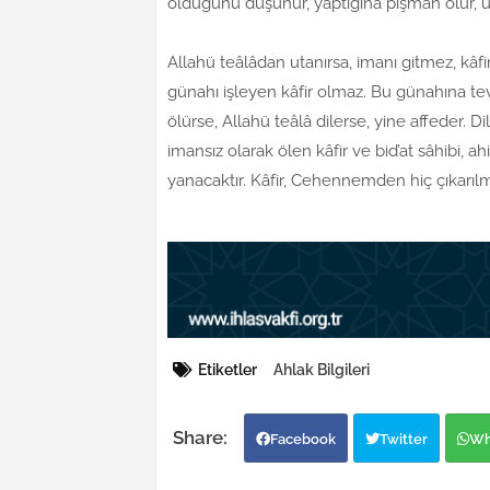
olduğunu düşünür, yaptığına pişman olur, ü
Allahü teâlâdan utanırsa, imanı gitmez, kâf
günahı işleyen kâfir olmaz. Bu günahına te
ölürse, Allahü teâlâ dilerse, yine affeder. 
imansız olarak ölen kâfir ve bid’at sâhibi
yanacaktır. Kâfir, Cehennemden hiç çıkarılmay
Etiketler
Ahlak Bilgileri
Facebook
Twitter
Wh