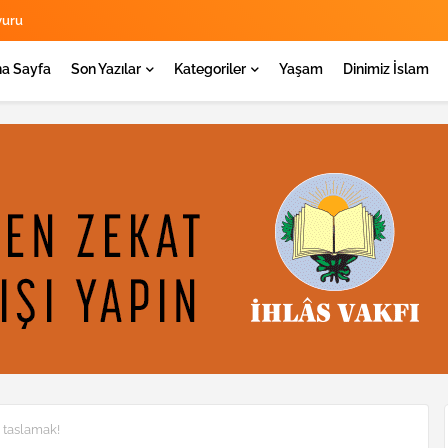
yuru
a Sayfa
Son Yazılar
Kategoriler
Yaşam
Dinimiz İslam
 taslamak!