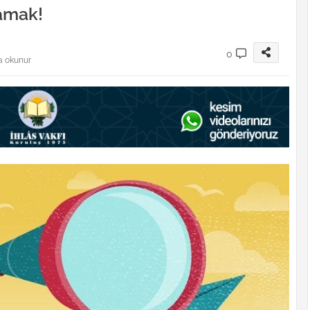
lamak!
0
a okunur