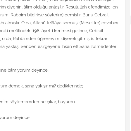
im diyenin, âlim olduğu anlaşılır. Resulullah efendimize; en
yorum, Rabbim bildirirse söylerim) demiştir. Bunu Cebrail
 almıştır. O da, Allahü teâlâya sormuş; (Mescitler) cevabını
emret) meâlindeki 198. âyet-i kerimesi gelince, Cebrail
 o da, Rabbimden öğreneyim, diyerek gitmiştir. Tekrar
ana yaklaş! Senden esirgeyene ihsan et! Sana zulmedenleri
irine bilmiyorum deyince;
orum demek, sana yakışır mı? dediklerinde;
 benim söylememden ne çıkar, buyurdu.
miyorum deyince;