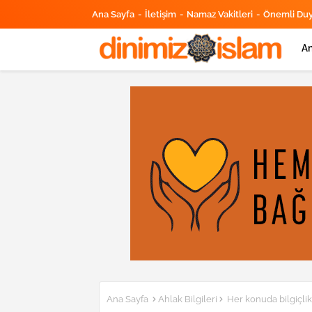
Ana Sayfa
İletişim
Namaz Vakitleri
Önemli Du
An
Ana Sayfa
Ahlak Bilgileri
Her konuda bilgiçlik