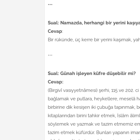
***
Sual: Namazda, herhangi bir yerini kaşı
Cevap
:
Bir rükünde, üç kerre bir yerini kaşımak, ya
***
Sual: Günah işleyen küfre düşebilir mi?
Cevap:
(Birgivî vasıyyetnâmesi) şerhi, 115 ve 202. c
bağlamak ve putlara, heykellere, meselâ haç,
birbirine dik kesişen iki çubuğa tapınmak, 
kitaplarından birini tahkir etmek, İslâm âlim
söylemek ve yazmak ve tazim etmemiz emro
tazim etmek küfürdür. Bunları yapanın imanı 