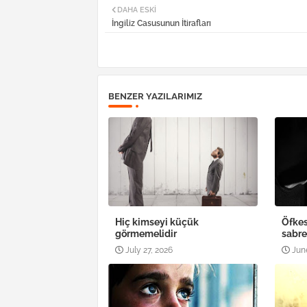
DAHA ESKI
İngiliz Casusunun İtirafları
BENZER YAZILARIMIZ
Hiç kimseyi küçük
Öfkes
görmemelidir
sabr
July 27, 2026
Jun