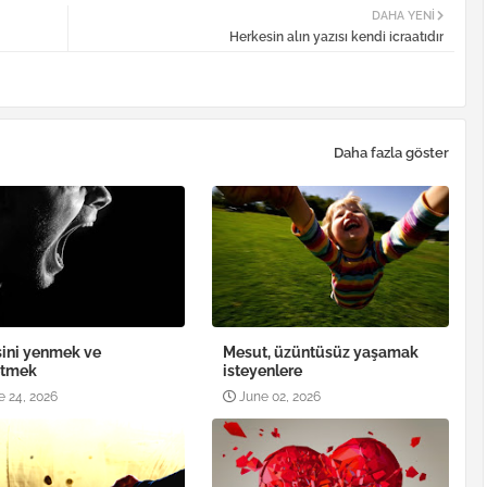
DAHA YENI
Herkesin alın yazısı kendi icraatıdır
Daha fazla göster
ini yenmek ve
Mesut, üzüntüsüz yaşamak
etmek
isteyenlere
e 24, 2026
June 02, 2026