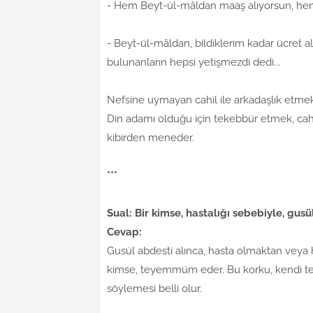
- Hem Beyt-ül-mâldan maaş alıyorsun, hem
- Beyt-ül-mâldan, bildiklerim kadar ücret a
bulunanların hepsi yetişmezdi dedi...
Nefsine uymayan cahil ile arkadaşlık etmek, 
Din adamı olduğu için tekebbür etmek, cahi
kibirden meneder.
***
Sual: Bir kimse, hastalığı sebebiyle, gu
Cevap:
Gusül abdesti alınca, hasta olmaktan veya
kimse, teyemmüm eder. Bu korku, kendi tecr
söylemesi belli olur.