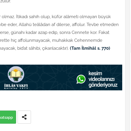
zülür.
ir olmaz. İtikadı sahih olup, küfür alâmeti olmayan büyük
vbe eder, Allahü teâlâdan af dilerse, affolur. Tevbe etmeden
Dilerse, günahı kadar azap edip, sonra Cennete kor. Fakat
, ahirette hiç affolunmayacak, muhakkak Cehennemde
acak, bid’at sâhibi, çıkarılacaktır).
(Tam İlmihâl s. 770)
atsapp