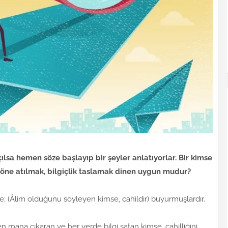
ılsa hemen söze başlayıp bir şeyler anlatıyorlar. Bir kimse
a öne atılmak, bilgiçlik taslamak dinen uygun mudur?
e; (Âlim olduğunu söyleyen kimse, cahildir) buyurmuşlardır.
mana çıkaran ve her yerde bilgi satan kimse, cahilliğini