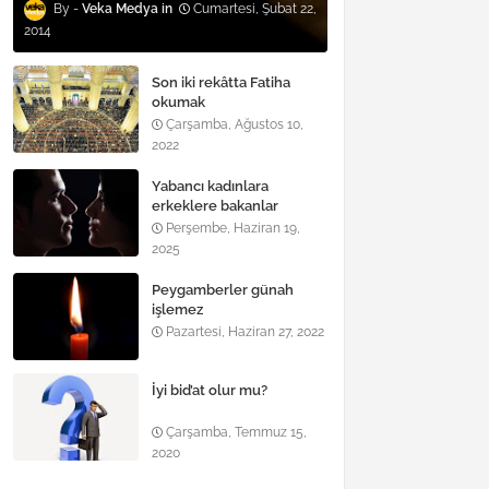
Veka Medya
Cumartesi, Şubat 22,
2014
Son iki rekâtta Fatiha
okumak
Çarşamba, Ağustos 10,
2022
Yabancı kadınlara
erkeklere bakanlar
Perşembe, Haziran 19,
2025
Peygamberler günah
işlemez
Pazartesi, Haziran 27, 2022
İyi bid’at olur mu?
Çarşamba, Temmuz 15,
2020