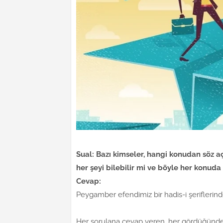
Sual: Bazı kimseler, hangi konudan söz aç
her şeyi bilebilir mi ve böyle her konud
Cevap:
Peygamber efendimiz bir hadis-i şeriflerind
Her sorulana cevap veren, her gördüğünden 