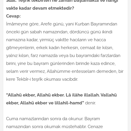
Sual: Teşrik tekbirleri ne zaman başlamakta ve hangi
vakte kadar devam etmektedir?
Cevap:
İmâmeyne göre, Arefe günü, yani Kurban Bayramından
önceki gün sabah namazından, dördüncü günü ikindi
namazına kadar, yirmiüç vakitte hacıların ve hacca
gitmeyenlerin, erkek kadın herkesin, cemaat ile kılsın,
yalnız kılsın, farz namazda veya bu bayramdaki farzlardan
birini, yine bu bayram günlerinden birinde kaza edince,
selam verir vermez, Allahümme entesselam demeden, bir
kere Tekbîr-i teşrîk okuması vacibdir.
“Allahü ekber, Allahü ekber. Lâ ilâhe illallah. Vallahü
ekber, Allahü ekber ve lillahil-hamd”
denir.
Cuma namazlarından sonra da okunur. Bayram
namazından sonra okumak müstehabtır. Cenaze