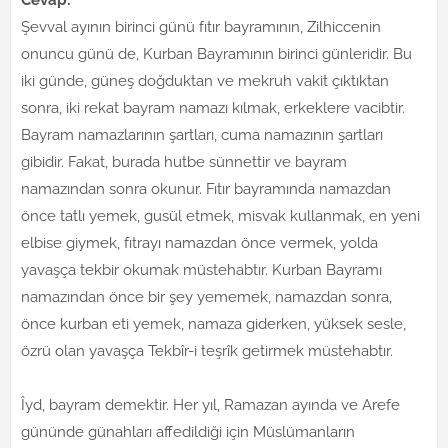
Cevap:
Şevval ayının birinci günü fıtır bayramının, Zilhiccenin
onuncu günü de, Kurban Bayramının birinci günleridir. Bu
iki günde, güneş doğduktan ve mekruh vakit çıktıktan
sonra, iki rekat bayram namazı kılmak, erkeklere vacibtir.
Bayram namazlarının şartları, cuma namazının şartları
gibidir. Fakat, burada hutbe sünnettir ve bayram
namazından sonra okunur. Fıtır bayramında namazdan
önce tatlı yemek, gusül etmek, misvak kullanmak, en yeni
elbise giymek, fıtrayı namazdan önce vermek, yolda
yavaşça tekbir okumak müstehabtır. Kurban Bayramı
namazından önce bir şey yememek, namazdan sonra,
önce kurban eti yemek, namaza giderken, yüksek sesle,
özrü olan yavaşça Tekbîr-i teşrîk getirmek müstehabtır.
Îyd, bayram demektir. Her yıl, Ramazan ayında ve Arefe
gününde günahları affedildiği için Müslümanların