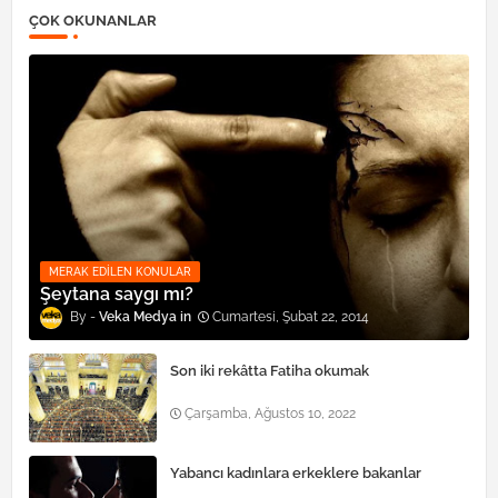
ÇOK OKUNANLAR
MERAK EDILEN KONULAR
Şeytana saygı mı?
Veka Medya
Cumartesi, Şubat 22, 2014
Son iki rekâtta Fatiha okumak
Çarşamba, Ağustos 10, 2022
Yabancı kadınlara erkeklere bakanlar