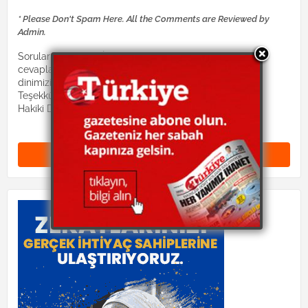
* Please Don't Spam Here. All the Comments are Reviewed by
Admin.
Sorularınız Dinimiz İslam hocaları tarafından
cevaplandırılacaktır. Lütfen suallerinizi:
dinimizislam2@gmail.com mail adresine gönderiniz.
Teşekkürler.
Hakiki Dinimiz site yönetimi
Yorum Gönder (0)