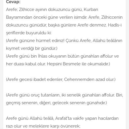
Cevap:
Arefe; Zilhicce ayının dokuzuncu günü, Kurban
Bayramından önceki güne verilen isimdir. Arefe, Zilhiccenin
dokuzuncu günüdür, başka günlere Arefe denmez. Hadîs-i
şeriflerde buyuruldu ki:
(Arefe gününe hürmet ediniz! Çünkü Arefe, Allahü teâlânın
kıymet verdiği bir gündür.)
(Arefe günü bin İhlas okuyanın bütün günahları affolur ve
her duası kabul olur. Hepsini Besmele ile okumalıdır.)
(Arefe gecesi ibadet edenler, Cehennemden azad olur.)
(Arefe günü oruç tutanların, iki senelik günahları affolur. Biri,
geçmiş senenin, diğeri, gelecek senenin günahıdır.)
Arefe günü Allahü teâlâ, Arafat'ta vakfe yapan hacılardan
razı olur ve meleklere karşı övünerek;