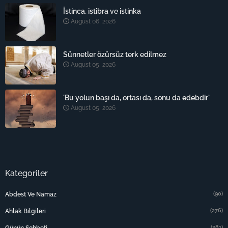
İstinca, istibra ve istinka
August 06, 2026
Sünnetler özürsüz terk edilmez
August 05, 2026
'Bu yolun başı da, ortası da, sonu da edebdir'
August 05, 2026
Kategoriler
(90)
Abdest Ve Namaz
(276)
Ahlak Bilgileri
(281)