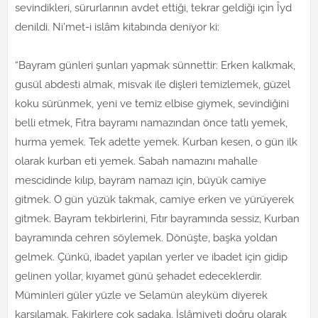
sevindikleri, sürurlarının avdet ettiği, tekrar geldiği için Îyd
denildi. Ni'met-i islâm kitabında deniyor ki:
“Bayram günleri şunları yapmak sünnettir: Erken kalkmak,
gusül abdesti almak, misvak ile dişleri temizlemek, güzel
koku sürünmek, yeni ve temiz elbise giymek, sevindiğini
belli etmek, Fıtra bayramı namazından önce tatlı yemek,
hurma yemek. Tek adette yemek. Kurban kesen, o gün ilk
olarak kurban eti yemek. Sabah namazını mahalle
mescidinde kılıp, bayram namazı için, büyük camiye
gitmek. O gün yüzük takmak, camiye erken ve yürüyerek
gitmek. Bayram tekbirlerini, Fıtır bayramında sessiz, Kurban
bayramında cehren söylemek. Dönüşte, başka yoldan
gelmek. Çünkü, ibadet yapılan yerler ve ibadet için gidip
gelinen yollar, kıyamet günü şehadet edeceklerdir.
Müminleri güler yüzle ve Selamün aleyküm diyerek
karşılamak. Fakirlere çok sadaka, İslâmiyeti doğru olarak