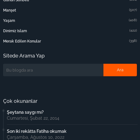
Günün Sohbeti
(507)
Manşet
(408)
Yaşam
(422)
Dinimiz Islam
(398)
Merak Edilen Konular
Sitede Arama Yap
Çok okunanlar
Şeytana saygı mı?
Cumartesi, Şubat 22, 2014
Son iki rekâtta Fatiha okumak
Çarşamba, Ağustos 10, 2022