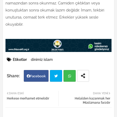
namazından sonra okunmaz. Camiden çıktıktan veya
konuştuktan sonra okumak lazım değildir. İmam, tekbiri
unutursa, cemaat terk etmez. Erkekler yüksek sesle
okuyabilir.
Etiketler
dinimiz islam
Facebook
Twi
Wh
DAHA ESKI
DAHA YENI
Herkese merhamet etmelidir
Helalden kazanmak her
tter
atsa
Müslümana farzdır
pp