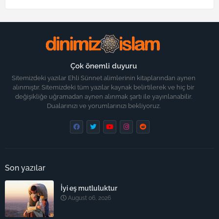
Çok önemli duyuru
Sitemizdeki yazılar Ehli Sünnet alimlerinin kitaplarından aynen
alınmıştır. Sitemizdeki tüm yazılar kaynak belirtilerek ve hiç bir
değişikliğe uğramadan aynen alınmak şartı ile yayınlanabilir.
Dualarınızı ve yorumlarınızı bekliyoruz.
Son yazılar
İyi eş mutluluktur
August 06, 2026