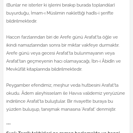
(Bunlar ne isterler ki işlerini bırakıp burada toplandılar)
buyurduğu, İmam-ı Müslimin naklettiği hadîs-i şerifte
bildirilmektedir.
Haccın farzlarından biri de Arefe günü Arafat'ta öğle ve
ikindi namazlarından sonra bir miktar vakfeye durmaktır.
Arefe günü veya gecesi Arafat'ta bulunmayanın veya
Arafat'tan geçmeyenin hacı olamayacağı, İbn-i Âbidîn ve
Mevkûfât kitaplarında bildirilmektedir.
Peygamber efendimiz, meşhur veda hutbesini Arafat'ta
okudu. Âdem aleyhisselam ile Havva validemiz yeryüzüne
indirilince Arafat'ta buluştular. Bir rivayette buraya bu
yüzden buluşup, tanışmak manasına 'Arafat' denmiştir.
***