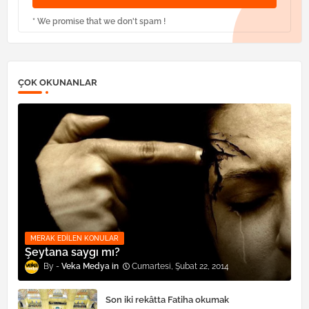
* We promise that we don't spam !
ÇOK OKUNANLAR
MERAK EDILEN KONULAR
Şeytana saygı mı?
Veka Medya
Cumartesi, Şubat 22, 2014
Son iki rekâtta Fatiha okumak