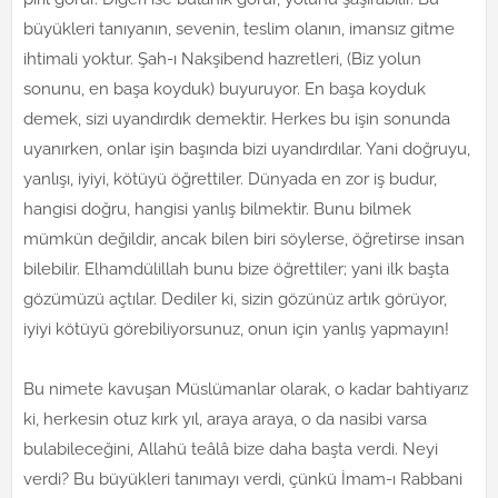
büyükleri tanıyanın, sevenin, teslim olanın, imansız gitme
ihtimali yoktur. Şah-ı Nakşibend hazretleri, (Biz yolun
sonunu, en başa koyduk) buyuruyor. En başa koyduk
demek, sizi uyandırdık demektir. Herkes bu işin sonunda
uyanırken, onlar işin başında bizi uyandırdılar. Yani doğruyu,
yanlışı, iyiyi, kötüyü öğrettiler. Dünyada en zor iş budur,
hangisi doğru, hangisi yanlış bilmektir. Bunu bilmek
mümkün değildir, ancak bilen biri söylerse, öğretirse insan
bilebilir. Elhamdülillah bunu bize öğrettiler; yani ilk başta
gözümüzü açtılar. Dediler ki, sizin gözünüz artık görüyor,
iyiyi kötüyü görebiliyorsunuz, onun için yanlış yapmayın!
Bu nimete kavuşan Müslümanlar olarak, o kadar bahtiyarız
ki, herkesin otuz kırk yıl, araya araya, o da nasibi varsa
bulabileceğini, Allahü teâlâ bize daha başta verdi. Neyi
verdi? Bu büyükleri tanımayı verdi, çünkü İmam-ı Rabbani