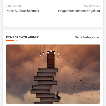
Twi
Wh
DAHA ESKI
DAHA YENI
Yalnız Allah’tan korkmak
Peygamber efendimizin şefaati
tter
atsa
pp
BENZER YAZILARIMIZ
Daha fazla göster