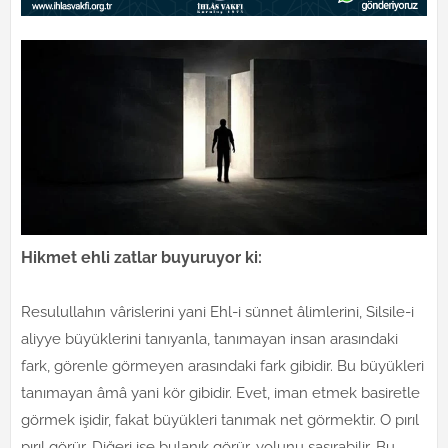
Hikmet ehli zatlar buyuruyor ki:
Resulullahın vârislerini yani Ehl-i sünnet âlimlerini, Silsile-i
aliyye büyüklerini tanıyanla, tanımayan insan arasındaki
fark, görenle görmeyen arasındaki fark gibidir. Bu büyükleri
tanımayan âmâ yani kör gibidir. Evet, iman etmek basiretle
görmek işidir, fakat büyükleri tanımak net görmektir. O pırıl
pırıl görür. Diğeri ise bulanık görür, yolunu şaşırabilir. Bu