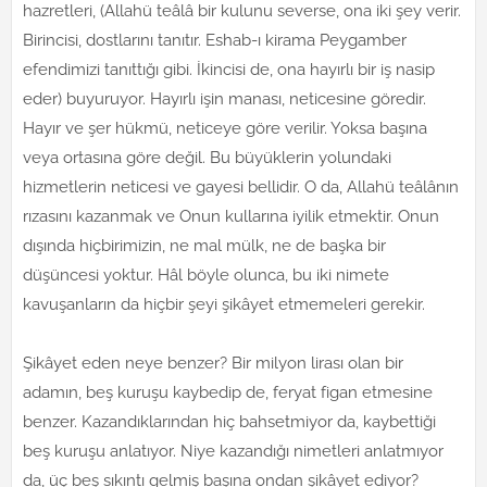
hazretleri, (Allahü teâlâ bir kulunu severse, ona iki şey verir.
Birincisi, dostlarını tanıtır. Eshab-ı kirama Peygamber
efendimizi tanıttığı gibi. İkincisi de, ona hayırlı bir iş nasip
eder) buyuruyor. Hayırlı işin manası, neticesine göredir.
Hayır ve şer hükmü, neticeye göre verilir. Yoksa başına
veya ortasına göre değil. Bu büyüklerin yolundaki
hizmetlerin neticesi ve gayesi bellidir. O da, Allahü teâlânın
rızasını kazanmak ve Onun kullarına iyilik etmektir. Onun
dışında hiçbirimizin, ne mal mülk, ne de başka bir
düşüncesi yoktur. Hâl böyle olunca, bu iki nimete
kavuşanların da hiçbir şeyi şikâyet etmemeleri gerekir.
Şikâyet eden neye benzer? Bir milyon lirası olan bir
adamın, beş kuruşu kaybedip de, feryat figan etmesine
benzer. Kazandıklarından hiç bahsetmiyor da, kaybettiği
beş kuruşu anlatıyor. Niye kazandığı nimetleri anlatmıyor
da, üç beş sıkıntı gelmiş başına ondan şikâyet ediyor?