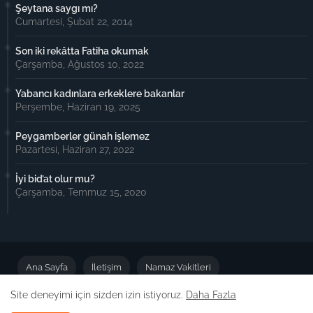
Şeytana saygı mı?
Cumartesi, Şubat 22, 2014
Son iki rekâtta Fatiha okumak
Çarşamba, Ağustos 10, 2022
Yabancı kadınlara erkeklere bakanlar
Perşembe, Haziran 19, 2025
Peygamberler günah işlemez
Pazartesi, Haziran 27, 2022
İyi bid’at olur mu?
Çarşamba, Temmuz 15, 2020
Ana Sayfa
İletişim
Namaz Vakitleri
Site deneyimi için sizden izin istiyoruz.
Daha Fazla
Önemli Duyuru