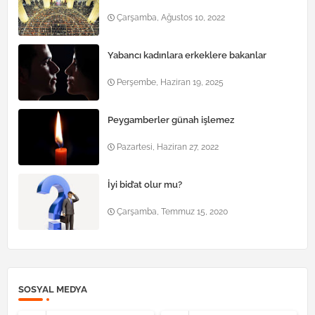
Çarşamba, Ağustos 10, 2022
Yabancı kadınlara erkeklere bakanlar
Perşembe, Haziran 19, 2025
Peygamberler günah işlemez
Pazartesi, Haziran 27, 2022
İyi bid’at olur mu?
Çarşamba, Temmuz 15, 2020
SOSYAL MEDYA