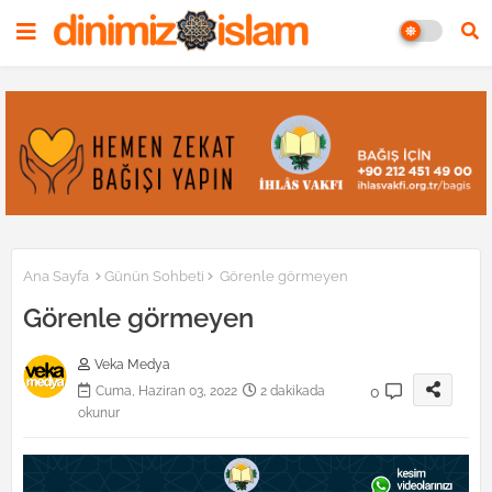
Ana Sayfa
Günün Sohbeti
Görenle görmeyen
Görenle görmeyen
Veka Medya
0
Cuma, Haziran 03, 2022
2 dakikada
okunur