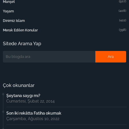
(507)
Manşet
(408)
Yaşam
(422)
Dinimiz Islam
(398)
Merak Edilen Konular
Sitede Arama Yap
Çok okunanlar
Şeytana saygı mı?
Cumartesi, Şubat 22, 2014
Son iki rekâtta Fatiha okumak
Çarşamba, Ağustos 10, 2022