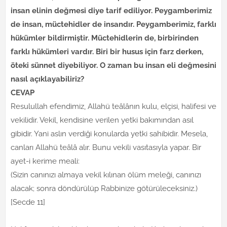
insan elinin değmesi diye tarif ediliyor. Peygamberimiz
de insan, müctehidler de insandır. Peygamberimiz, farklı
hükümler bildirmiştir. Müctehidlerin de, birbirinden
farklı hükümleri vardır. Biri bir husus için farz derken,
öteki sünnet diyebiliyor. O zaman bu insan eli değmesini
nasıl açıklayabiliriz?
CEVAP
Resulullah efendimiz, Allahü teâlânın kulu, elçisi, halifesi ve
vekilidir. Vekil, kendisine verilen yetki bakımından asıl
gibidir. Yani aslın verdiği konularda yetki sahibidir. Mesela,
canları Allahü teâlâ alır. Bunu vekili vasıtasıyla yapar. Bir
ayet-i kerime meali:
(Sizin canınızı almaya vekil kılınan ölüm meleği, canınızı
alacak; sonra döndürülüp Rabbinize götürüleceksiniz.)
[Secde 11]