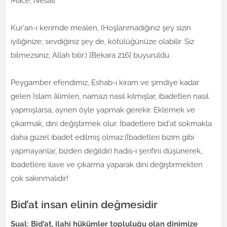
Mace, Nesai]
Kur'an-ı kerimde mealen, (Hoşlanmadığınız şey sizin
iyiliğinize; sevdiğiniz şey de, kötülüğünüze olabilir. Siz
bilmezsiniz, Allah bilir.) [Bekara 216] buyuruldu.
Peygamber efendimiz, Eshab-ı kiram ve şimdiye kadar
gelen İslam âlimleri, namazı nasıl kılmışlar, ibadetleri nasıl
yapmışlarsa, aynen öyle yapmak gerekir. Eklemek ve
çıkarmak, dini değiştirmek olur. İbadetlere bid'at sokmakla
daha güzel ibadet edilmiş olmaz.(İbadetleri bizim gibi
yapmayanlar, bizden değildir) hadis-i şerifini düşünerek,
ibadetlere ilave ve çıkarma yaparak dini değiştirmekten
çok sakınmalıdır!
Bid’at insan elinin değmesidir
Sual: Bid’at, ilahi hükümler topluluğu olan dinimize