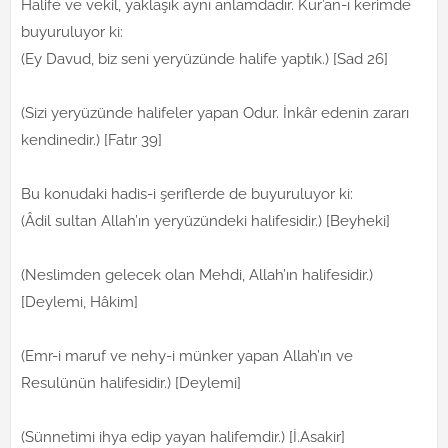
Halife ve vekil, yaklaşık aynı anlamdadır. Kur’an-ı kerimde
buyuruluyor ki:
(Ey Davud, biz seni yeryüzünde halife yaptık.) [Sad 26]
(Sizi yeryüzünde halifeler yapan Odur. İnkâr edenin zararı
kendinedir.) [Fatır 39]
Bu konudaki hadis-i şeriflerde de buyuruluyor ki:
(Âdil sultan Allah’ın yeryüzündeki halifesidir.) [Beyheki]
(Neslimden gelecek olan Mehdi, Allah’ın halifesidir.)
[Deylemi, Hâkim]
(Emr-i maruf ve nehy-i münker yapan Allah’ın ve
Resulünün halifesidir.) [Deylemi]
(Sünnetimi ihya edip yayan halifemdir.) [İ.Asakir]