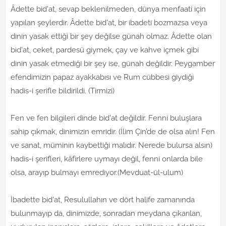
Âdette bid'at, sevap beklenilmeden, dünya menfaati için
yapılan şeylerdir. Âdette bid'at, bir ibadeti bozmazsa veya
dinin yasak ettiği bir şey değilse günah olmaz. Âdette olan
bid'at, ceket, pardesü giymek, çay ve kahve içmek gibi
dinin yasak etmediği bir şey ise, günah değildir. Peygamber
efendimizin papaz ayakkabısı ve Rum cübbesi giydiği
hadis-i şerifle bildirildi. (Tirmizi)
Fen ve fen bilgileri dinde bid'at değildir. Fenni buluşlara
sahip çıkmak, dinimizin emridir. (İlim Çin’de de olsa alın! Fen
ve sanat, müminin kaybettiği malıdır. Nerede bulursa alsın)
hadis-i şerifleri, kâfirlere uymayı değil, fenni onlarda bile
olsa, arayıp bulmayı emrediyor.(Mevduat-ül-ulum)
İbadette bid'at, Resulullahın ve dört halife zamanında
bulunmayıp da, dinimizde, sonradan meydana çıkarılan,