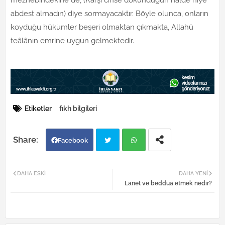
mezhebindekine de, (Karşı cinse dokunduğun halde niye
abdest almadın) diye sormayacaktır. Böyle olunca, onların
koyduğu hükümler beşeri olmaktan çıkmakta, Allahü
teâlânın emrine uygun gelmektedir.
Etiketler
fıkh bilgileri
Facebook
Twi
Wh
DAHA ESKI
DAHA YENI
Lanet ve beddua etmek nedir?
tter
atsa
pp