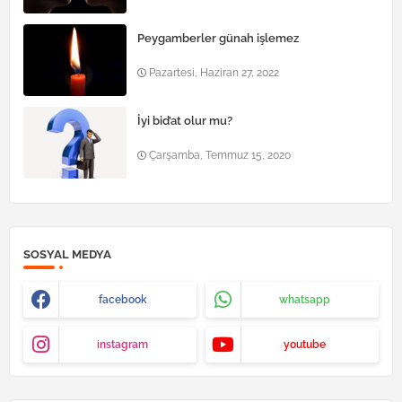
Peygamberler günah işlemez
Pazartesi, Haziran 27, 2022
İyi bid’at olur mu?
Çarşamba, Temmuz 15, 2020
SOSYAL MEDYA
facebook
whatsapp
instagram
youtube