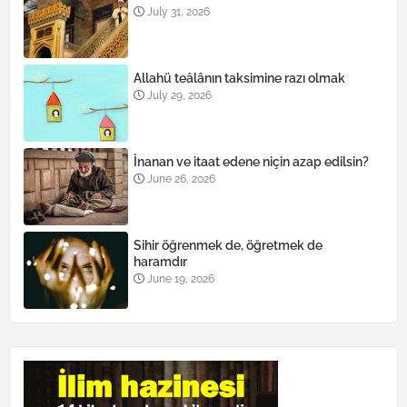
July 31, 2026
Allahü teâlânın taksimine razı olmak
July 29, 2026
İnanan ve itaat edene niçin azap edilsin?
June 26, 2026
Sihir öğrenmek de, öğretmek de
haramdır
June 19, 2026