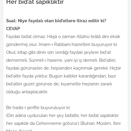
Her bid’at sapıklıktır
Sual: Niye faydalı olan bid’atlere itiraz edilir ki?
CEVAP
Faydalı bid’at olmaz. Hâşâ o zaman Allahü teâlâ dini eksik
göndermiş olur. İmam-ı Rabbani hazretleri buyuruyor ki:
Okul, kitap gibi dinin izin verdiği faydalı şeylere bid'at
dememeli, Sünnet-i hasene, yani iyi iş demeli. Bid'atler,
faydalı görünseler de, hepsinden kaçınmak gerekir. Hiçbir
bid'atte fayda yoktur. Bugün kalbler karardığından, bazı
bid'atler güzel görünse de, kıyamette hepsinin zararlı
olduğu anlaşılacaktır.
Bir hadis-i şerifte buyuruluyor ki:
(Din adına uydurulan her şey bid’attir, her bid’at sapıklıktır;
her sapıklık da Cehenneme götürür.) [Buhari, Müslim, İbni