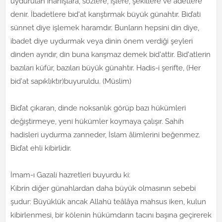
uydurulan inanışlara, sözlere, işlere, şekillere ve âdetlere
denir. İbadetlere bid'at karıştırmak büyük günahtır. Bid’ati
sünnet diye işlemek haramdır. Bunların hepsini din diye,
ibadet diye uydurmak veya dinin önem verdiği şeyleri
dinden ayrıdır, din buna karışmaz demek bid'attir. Bid'atlerin
bazıları küfür, bazıları büyük günahtır. Hadis-i şerifte, (Her
bid'at sapıklıktır)buyuruldu. (Müslim)
Bid’at çıkaran, dinde noksanlık görüp bazı hükümleri
değiştirmeye, yeni hükümler koymaya çalışır. Sahih
hadisleri uydurma zanneder, İslam âlimlerini beğenmez.
Bid’at ehli kibirlidir.
İmam-ı Gazali hazretleri buyurdu ki:
Kibrin diğer günahlardan daha büyük olmasının sebebi
şudur: Büyüklük ancak Allahü teâlâya mahsus iken, kulun
kibirlenmesi, bir kölenin hükümdarın tacını başına geçirerek