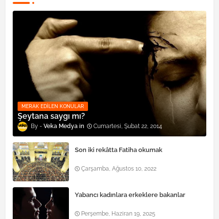
MERAK EDILEN KONULAR
Şeytana saygı mı?
Veka Medya
Cumartesi, Şubat 22, 2014
Son iki rekâtta Fatiha okumak
Çarşamba, Ağustos 10, 2022
Yabancı kadınlara erkeklere bakanlar
Perşembe, Haziran 19, 2025