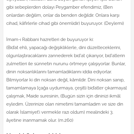
gibi sebeplerden dolayı Peygamber efendimiz, (Ben
onlardan değilim, onlar da benden değildir. Onlara karşı
cihad, kâfirlerle cihad gibi önemlidir) buyuruyor. (Deylemi)
İmam-ı Rabbani hazretleri de buyuruyor ki:
(Bid’at ehli, yapacağı değişikliklerle, dini düzelteceklerini,
olgunlaştıracaklarını zannederek bid'at çıkarıyor, bid'atlerin
zulmetleri ile sünnetin nurunu örtmeye çalışıyorlar. Bunlar,
dinin noksanlıklarını tamamladıklarını iddia ediyorlar.
Bilmiyorlar ki din noksan değil, kâmildir. Dini noksan sanıp,
tamamlamaya [çağa uydurmaya, çeşitli bid’atler çıkarmaya]
çalışmak, Maide suresinin, (Bugün sizin için dininizi ikmâl
eyledim. Üzerinize olan nimetimi tamamladım ve size din
olarak İslamiyet’i vermekle razı oldum) mealindeki 3.
âyetine inanmamak olur. (m.260)