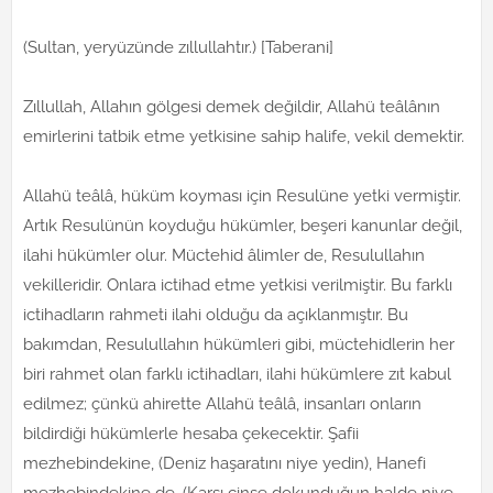
(Sultan, yeryüzünde zıllullahtır.) [Taberani]
Zıllullah, Allahın gölgesi demek değildir, Allahü teâlânın
emirlerini tatbik etme yetkisine sahip halife, vekil demektir.
Allahü teâlâ, hüküm koyması için Resulüne yetki vermiştir.
Artık Resulünün koyduğu hükümler, beşeri kanunlar değil,
ilahi hükümler olur. Müctehid âlimler de, Resulullahın
vekilleridir. Onlara ictihad etme yetkisi verilmiştir. Bu farklı
ictihadların rahmeti ilahi olduğu da açıklanmıştır. Bu
bakımdan, Resulullahın hükümleri gibi, müctehidlerin her
biri rahmet olan farklı ictihadları, ilahi hükümlere zıt kabul
edilmez; çünkü ahirette Allahü teâlâ, insanları onların
bildirdiği hükümlerle hesaba çekecektir. Şafii
mezhebindekine, (Deniz haşaratını niye yedin), Hanefi