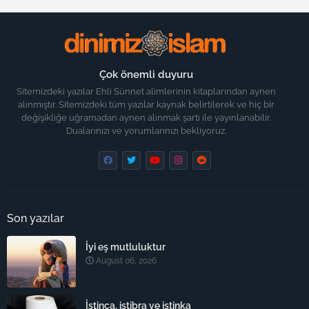
Çok önemli duyuru
Sitemizdeki yazılar Ehli Sünnet alimlerinin kitaplarından aynen
alınmıştır. Sitemizdeki tüm yazılar kaynak belirtilerek ve hiç bir
değişikliğe uğramadan aynen alınmak şartı ile yayınlanabilir.
Dualarınızı ve yorumlarınızı bekliyoruz.
Son yazılar
İyi eş mutluluktur
August 06, 2026
İstinca, istibra ve istinka