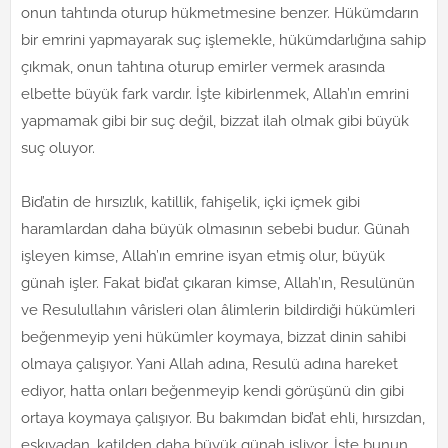
onun tahtında oturup hükmetmesine benzer. Hükümdarın
bir emrini yapmayarak suç işlemekle, hükümdarlığına sahip
çıkmak, onun tahtına oturup emirler vermek arasında
elbette büyük fark vardır. İşte kibirlenmek, Allah’ın emrini
yapmamak gibi bir suç değil, bizzat ilah olmak gibi büyük
suç oluyor.
Bid’atin de hırsızlık, katillik, fahişelik, içki içmek gibi
haramlardan daha büyük olmasının sebebi budur. Günah
işleyen kimse, Allah’ın emrine isyan etmiş olur, büyük
günah işler. Fakat bid’at çıkaran kimse, Allah’ın, Resulünün
ve Resulullahın vârisleri olan âlimlerin bildirdiği hükümleri
beğenmeyip yeni hükümler koymaya, bizzat dinin sahibi
olmaya çalışıyor. Yani Allah adına, Resulü adına hareket
ediyor, hatta onları beğenmeyip kendi görüşünü din gibi
ortaya koymaya çalışıyor. Bu bakımdan bid’at ehli, hırsızdan,
eşkıyadan, katilden daha büyük günah işliyor. İşte bunun