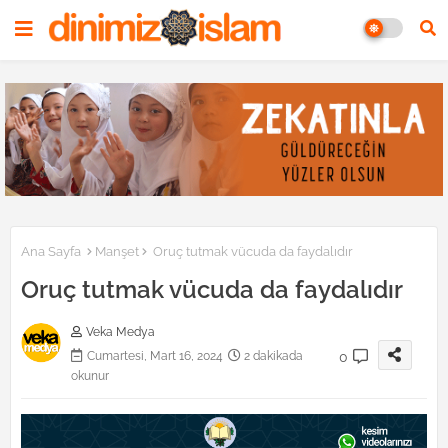
Ana Sayfa
Manşet
Oruç tutmak vücuda da faydalıdır
Oruç tutmak vücuda da faydalıdır
Veka Medya
0
Cumartesi, Mart 16, 2024
2 dakikada
okunur