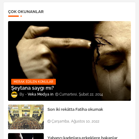
ÇOK OKUNANLAR
MERAK EDILEN KONULAR
Şeytana saygı mı?
Veka Medya
Cumartesi, Şubat 22, 2014
Son iki rekâtta Fatiha okumak
Çarşamba, Ağustos 10, 2022
Yabancı kadınlara erkeklere bakanlar