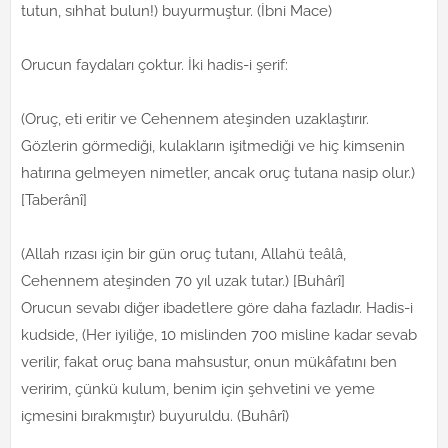
tutun, sıhhat bulun!) buyurmuştur. (İbni Mace)
Orucun faydaları çoktur. İki hadis-i şerif:
(Oruç, eti eritir ve Cehennem ateşinden uzaklaştırır.
Gözlerin görmediği, kulakların işitmediği ve hiç kimsenin
hatırına gelmeyen nimetler, ancak oruç tutana nasip olur.)
[Taberânî]
(Allah rızası için bir gün oruç tutanı, Allahü teâlâ,
Cehennem ateşinden 70 yıl uzak tutar.) [Buhârî]
Orucun sevabı diğer ibadetlere göre daha fazladır. Hadis-i
kudside, (Her iyiliğe, 10 mislinden 700 misline kadar sevab
verilir, fakat oruç bana mahsustur, onun mükâfatını ben
veririm, çünkü kulum, benim için şehvetini ve yeme
içmesini bırakmıştır) buyuruldu. (Buhârî)