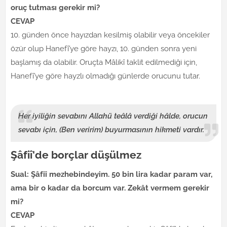
oruç tutması gerekir mi?
CEVAP
10. günden önce hayızdan kesilmiş olabilir veya öncekiler
özür olup Hanefî’ye göre hayzı, 10. günden sonra yeni
başlamış da olabilir. Oruçta Mâlikî taklit edilmediği için,
Hanefî’ye göre hayzlı olmadığı günlerde orucunu tutar.
Her iyiliğin sevabını Allahü teâlâ verdiği hâlde, orucun
sevabı için, (Ben veririm) buyurmasının hikmeti vardır.
Şâfiî'de borçlar düşülmez
Sual: Şâfiî mezhebindeyim. 50 bin lira kadar param var,
ama bir o kadar da borcum var. Zekât vermem gerekir
mi?
CEVAP