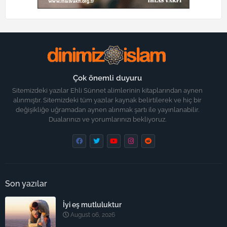
Çok önemli duyuru
Sitemizdeki yazılar Ehli Sünnet alimlerinin kitaplarından aynen
alınmıştır. Sitemizdeki tüm yazılar kaynak belirtilerek ve hiç bir
değişikliğe uğramadan aynen alınmak şartı ile yayınlanabilir.
Dualarınızı ve yorumlarınızı bekliyoruz.
Son yazılar
İyi eş mutluluktur
August 06, 2026