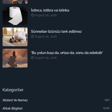
İstinca, istibra ve istinka
August 06, 2026
Sünnetler özürsüz terk edilmez
August 05, 2026
'Bu yolun başı da, ortası da, sonu da edebdir'
August 05, 2026
Kategoriler
(90)
Abdest Ve Namaz
(276)
Ahlak Bilgileri