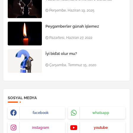
Perşembe, Haziran 19, 2025
Peygamberler günah işlemez
Pazartesi, Haziran 27, 2022
İyi bid’at olur mu?
Çarşamba, Temmuz 15, 2020
SOSYAL MEDYA
facebook
whatsapp
instagram
youtube