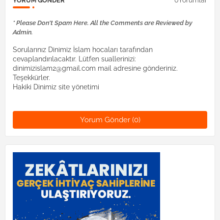
0Yorumlar
YORUM GÖNDER
* Please Don't Spam Here. All the Comments are Reviewed by
Admin.
Sorularınız Dinimiz İslam hocaları tarafından
cevaplandırılacaktır. Lütfen suallerinizi:
dinimizislam2@gmail.com mail adresine gönderiniz.
Teşekkürler.
Hakiki Dinimiz site yönetimi
Yorum Gönder (0)