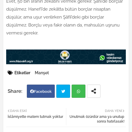
Evet, 50 bin liranın zekâtını vermek gerekir. Şâfiî’de borçlar
düşülmez. Hanefî’de zekâtta bütün borçlar nisaptan
düşülür, ama uşur verilirken Şâfiî’deki gibi borçlar
düşülmez. Borçlu veya fakir olanın da, mahsulün uşrunu
vermesi gerekir.
Etiketler
Manşet
Facebook
Twi
Wh
DAHA ESKI
DAHA YENI
İslâmiyette matem tutmak yoktur
Unutmak özürdür ama ya unutup
tter
atsa
sonra hatırlasak!
pp