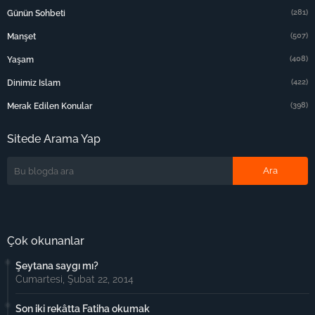
(281)
Günün Sohbeti
(507)
Manşet
(408)
Yaşam
(422)
Dinimiz Islam
(398)
Merak Edilen Konular
Sitede Arama Yap
Çok okunanlar
Şeytana saygı mı?
Cumartesi, Şubat 22, 2014
Son iki rekâtta Fatiha okumak