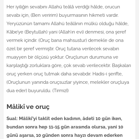
Her iyiliğin sevabını Allahü teâlâ verdiği hâlde, orucun
sevabı için, (Ben veririm) buyurmasının hikmeti vardır.
Yeryüzünün tamamı Allahü teâlânın mülkü olduğu hâlde,
Kâbe’ye (Beytullah) yani (Allah’ın evi) denmesi, ona şeref
vermek içindir. (Oruç bana mahsustur) demekle de ona
özel bir şeref vermiştir. Oruç tutana verilecek sevabın
muayyen bir ölçüsü yoktur. Oruçlunun durumuna ve
karşılaştığı zorluklara göre, çok sevab verilecektir. Başkaları
oruç yerken oruç tutmak daha sevabdır. Hadis-i şerifte,
(Oruçlunun yanında oruçsuzlar yiyince, melekler oruçluya
dua eder) buyuruldu. (Tirmizî)
Mâlikî ve oruç
Sual: Mâlikî’yi taklit eden kadının, âdeti 10 gün iken,
bundan sonra hep 11-15 gün arasında olursa, yani 10
günü aşarsa, 10 günden sonra hayzı devam ederken