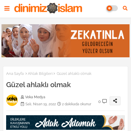
Ana Sayfa
Ahlak Bilgileri
Güzel ahlaklı olmak
Güzel ahlaklı olmak
Veka Medya
0
Salı, Nisan 19, 2022
2 dakikada okunur