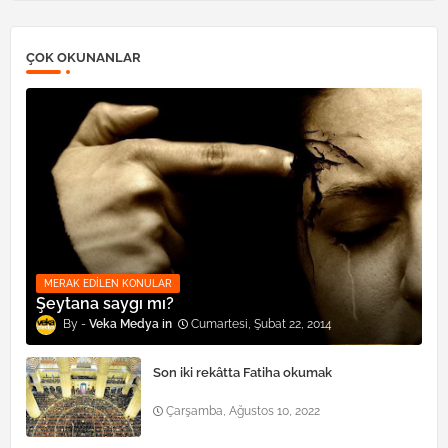
ÇOK OKUNANLAR
MERAK EDILEN KONULAR
Şeytana saygı mı?
Veka Medya
Cumartesi, Şubat 22, 2014
Son iki rekâtta Fatiha okumak
Çarşamba, Ağustos 10, 2022