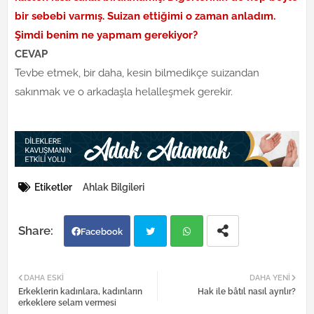
bir sebebi varmış. Suizan ettiğimi o zaman anladım.
Şimdi benim ne yapmam gerekiyor?
CEVAP
Tevbe etmek, bir daha, kesin bilmedikçe suizandan
sakınmak ve o arkadaşla helalleşmek gerekir.
Etiketler
Ahlak Bilgileri
Facebook
Twi
Wh
DAHA ESKI
DAHA YENI
Erkeklerin kadınlara, kadınların
Hak ile bâtıl nasıl ayrılır?
tter
atsa
erkeklere selam vermesi