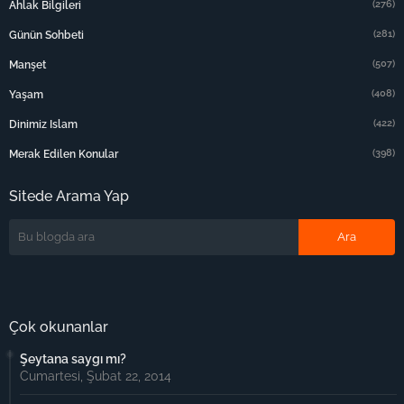
(276)
Ahlak Bilgileri
(281)
Günün Sohbeti
(507)
Manşet
(408)
Yaşam
(422)
Dinimiz Islam
(398)
Merak Edilen Konular
Sitede Arama Yap
Çok okunanlar
Şeytana saygı mı?
Cumartesi, Şubat 22, 2014