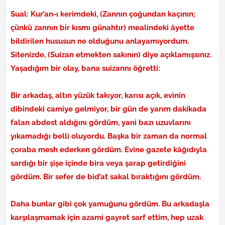
Sual: Kur’an-ı kerimdeki, (Zannın çoğundan kaçının;
çünkü zannın bir kısmı günahtır) mealindeki âyette
bildirilen hususun ne olduğunu anlayamıyordum.
Sitenizde, (Suizan etmekten sakının) diye açıklamışsınız.
Yaşadığım bir olay, bana suizannı öğretti:
Bir arkadaş, altın yüzük takıyor, karısı açık, evinin
dibindeki camiye gelmiyor, bir gün de yarım dakikada
falan abdest aldığını gördüm, yani bazı uzuvlarını
yıkamadığı belli oluyordu. Başka bir zaman da normal
çoraba mesh ederken gördüm. Evine gazete kâğıdıyla
sardığı bir şişe içinde bira veya şarap getirdiğini
gördüm. Bir sefer de bid’at sakal bıraktığını gördüm.
Daha bunlar gibi çok yamuğunu gördüm. Bu arkadaşla
karşılaşmamak için azami gayret sarf ettim, hep uzak