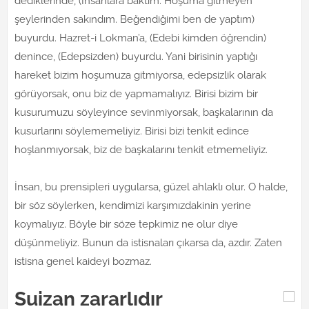
dediklerinde, (İnsanlara baktım. Hoşuma gitmeyen
şeylerinden sakındım. Beğendiğimi ben de yaptım)
buyurdu. Hazret-i Lokman’a, (Edebi kimden öğrendin)
denince, (Edepsizden) buyurdu. Yani birisinin yaptığı
hareket bizim hoşumuza gitmiyorsa, edepsizlik olarak
görüyorsak, onu biz de yapmamalıyız. Birisi bizim bir
kusurumuzu söyleyince sevinmiyorsak, başkalarının da
kusurlarını söylememeliyiz. Birisi bizi tenkit edince
hoşlanmıyorsak, biz de başkalarını tenkit etmemeliyiz.
İnsan, bu prensipleri uygularsa, güzel ahlaklı olur. O halde,
bir söz söylerken, kendimizi karşımızdakinin yerine
koymalıyız. Böyle bir söze tepkimiz ne olur diye
düşünmeliyiz. Bunun da istisnaları çıkarsa da, azdır. Zaten
istisna genel kaideyi bozmaz.
Suizan zararlıdır