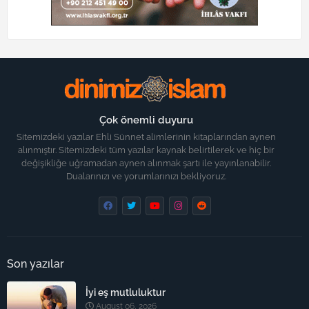
Çok önemli duyuru
Sitemizdeki yazılar Ehli Sünnet alimlerinin kitaplarından aynen
alınmıştır. Sitemizdeki tüm yazılar kaynak belirtilerek ve hiç bir
değişikliğe uğramadan aynen alınmak şartı ile yayınlanabilir.
Dualarınızı ve yorumlarınızı bekliyoruz.
Son yazılar
İyi eş mutluluktur
August 06, 2026