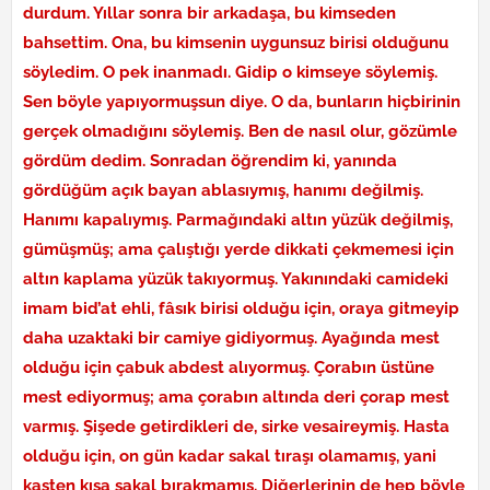
durdum. Yıllar sonra bir arkadaşa, bu kimseden
bahsettim. Ona, bu kimsenin uygunsuz birisi olduğunu
söyledim. O pek inanmadı. Gidip o kimseye söylemiş.
Sen böyle yapıyormuşsun diye. O da, bunların hiçbirinin
gerçek olmadığını söylemiş. Ben de nasıl olur, gözümle
gördüm dedim. Sonradan öğrendim ki, yanında
gördüğüm açık bayan ablasıymış, hanımı değilmiş.
Hanımı kapalıymış. Parmağındaki altın yüzük değilmiş,
gümüşmüş; ama çalıştığı yerde dikkati çekmemesi için
altın kaplama yüzük takıyormuş. Yakınındaki camideki
imam bid’at ehli, fâsık birisi olduğu için, oraya gitmeyip
daha uzaktaki bir camiye gidiyormuş. Ayağında mest
olduğu için çabuk abdest alıyormuş. Çorabın üstüne
mest ediyormuş; ama çorabın altında deri çorap mest
varmış. Şişede getirdikleri de, sirke vesaireymiş. Hasta
olduğu için, on gün kadar sakal tıraşı olamamış, yani
kasten kısa sakal bırakmamış. Diğerlerinin de hep böyle