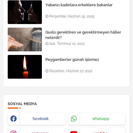
Yabancı kadınlara erkeklere bakanlar
Perşembe, Haziran 19, 2025
Guslü gerektiren ve gerektirmeyen hâller
nelerdir?
Salı, Temmuz 12, 2022
Peygamberler günah işlemez
Pazartesi, Haziran 27, 2022
SOSYAL MEDYA
facebook
whatsapp