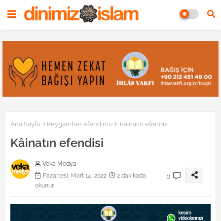
Ana Sayfa
Peygamber efendimiz
Kâinatın efendisi
Kâinatın efendisi
Veka Medya
0
Pazartesi, Mart 14, 2022
2 dakikada
okunur