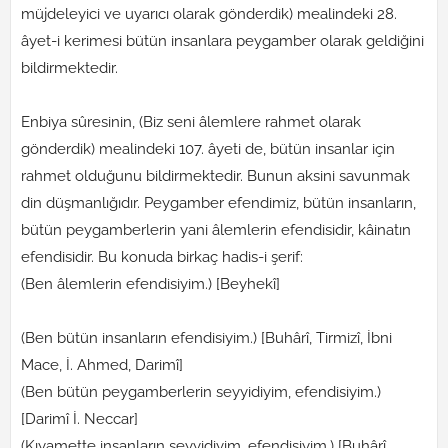
müjdeleyici ve uyarıcı olarak gönderdik) mealindeki 28.
âyet-i kerimesi bütün insanlara peygamber olarak geldiğini
bildirmektedir.
Enbiya sûresinin, (Biz seni âlemlere rahmet olarak
gönderdik) mealindeki 107. âyeti de, bütün insanlar için
rahmet olduğunu bildirmektedir. Bunun aksini savunmak
din düşmanlığıdır. Peygamber efendimiz, bütün insanların,
bütün peygamberlerin yani âlemlerin efendisidir, kâinatın
efendisidir. Bu konuda birkaç hadis-i şerif:
(Ben âlemlerin efendisiyim.) [Beyhekî]
(Ben bütün insanların efendisiyim.) [Buhârî, Tirmizî, İbni
Mace, İ. Ahmed, Darimî]
(Ben bütün peygamberlerin seyyidiyim, efendisiyim.)
[Darimî İ. Neccar]
(Kıyamette insanların seyyidiyim, efendisiyim.) [Buhârî,