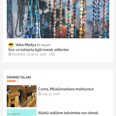
Veka Medya
Yaşam
Süs ve takılarla ilgili merak edilenler
Pazartesi, Ocak 12, 2026
0
DINIMIZ ISLAM
Cuma, Müslümanlara mahsustur
July 31, 2026
Allahü teâlânın taksimine razı olmak