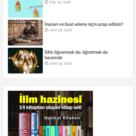
July 29, 2026
İnanan ve itaat edene niçin azap edilsin?
June 26, 2026
Sihir öğrenmek de, öğretmek de
haramdır
June 19, 2026