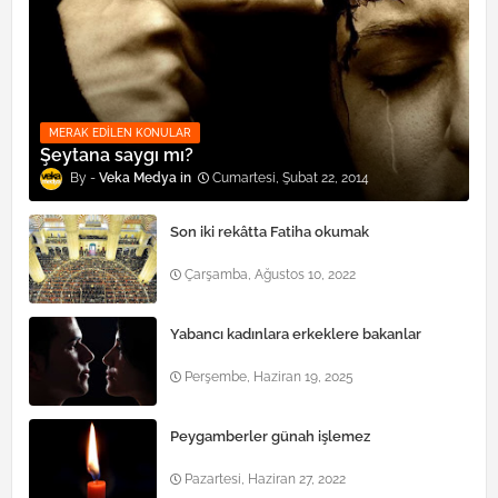
MERAK EDILEN KONULAR
Şeytana saygı mı?
Veka Medya
Cumartesi, Şubat 22, 2014
Son iki rekâtta Fatiha okumak
Çarşamba, Ağustos 10, 2022
Yabancı kadınlara erkeklere bakanlar
Perşembe, Haziran 19, 2025
Peygamberler günah işlemez
Pazartesi, Haziran 27, 2022