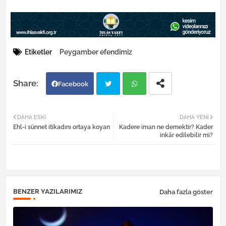
Etiketler
Peygamber efendimiz
Facebook
Twi
Wh
DAHA ESKI
DAHA YENI
Ehl-i sünnet itikadını ortaya koyan
Kadere iman ne demektir? Kader
tter
atsa
inkâr edilebilir mi?
pp
BENZER YAZILARIMIZ
Daha fazla göster