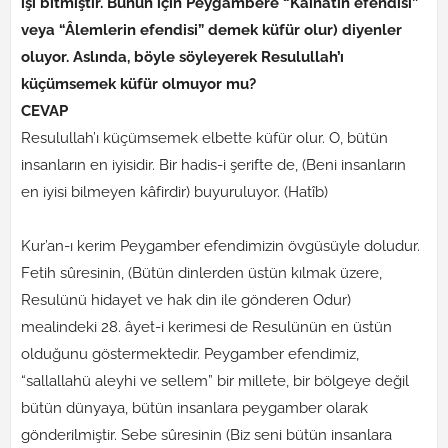
işi bitmiştir. Bunun için Peygambere “Kâinatın efendisi”
veya “Âlemlerin efendisi” demek küfür olur) diyenler
oluyor. Aslında, böyle söyleyerek Resulullah’ı
küçümsemek küfür olmuyor mu?
CEVAP
Resulullah’ı küçümsemek elbette küfür olur. O, bütün
insanların en iyisidir. Bir hadis-i şerifte de, (Beni insanların
en iyisi bilmeyen kâfirdir) buyuruluyor. (Hatîb)
Kur’an-ı kerim Peygamber efendimizin övgüsüyle doludur.
Fetih sûresinin, (Bütün dinlerden üstün kılmak üzere,
Resulünü hidayet ve hak din ile gönderen Odur)
mealindeki 28. âyet-i kerimesi de Resulünün en üstün
olduğunu göstermektedir. Peygamber efendimiz,
“sallallahü aleyhi ve sellem” bir millete, bir bölgeye değil
bütün dünyaya, bütün insanlara peygamber olarak
gönderilmiştir. Sebe sûresinin (Biz seni bütün insanlara