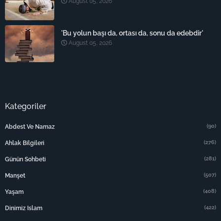
August 05, 2026
'Bu yolun başı da, ortası da, sonu da edebdir'
August 05, 2026
Kategoriler
(90)
Abdest Ve Namaz
(276)
Ahlak Bilgileri
(281)
Günün Sohbeti
(507)
Manşet
(408)
Yaşam
(422)
Dinimiz Islam